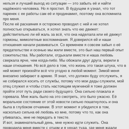
нельзя и лучший выход из ситуации — это забыть её и найти
надёжного человека. Но я простил. В будущем я узнал, что тот
паренек с ее работы сам её и продинамил, поэтому она вспомнила
про меня.
После её раскаяния я осторожно проводил с ней и не хотел
полностью открываться, я хотел знать что ею движет:
действительно ли ей жаль за всё, что она наделала или её движут
гормоны, мимолетные воспоминания. Я доверился ей и наши
отношения начали развиваться. Со временем я совсем забыл о её
предательстве и осенью мы жили вместе, это был наш первый опыт
сожительства. Мы работали, отдыхали вместе и наша любовь
сверкала ярче, чем когда-либо. Мы обожали друг друга, верили в
наши отношения. Но всё дело в том, что жизнь это такая штука, что в
ней может произойти всё что угодно в любой момент. Зимой меня
внезапно забирают в армию. Я знал, что должен буду отслужить, я
не собирался косить от службы, потому что мои деды служили, мой
отец служил и чтобы стать настоящим мужчиной я тоже должен
пройти этот путь ради своего будущего. Она сильно плакала и
горевала. Мне жаль было на это смотреть, это было ужасно. Её
моральное состояние от этой новости сильно пошатнулось и она
была в глубоком отчаянии. В этот момент я убедился в том,
насколько сильна её любовь ко мне, потому что то, как она
убивалась, мне не передать в тексте.
И вот, знаменательный день, мне нужно идти служить. Она
проводила меня вместе с отцом и я уехал туда, где меня ждали