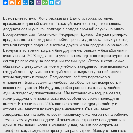
о
б
щ
е
н
Всех приветствую. Хочу рассказать Вам о истории, которую
и
проживаю в данный момент. Пожалуй, начну с того, что я юноша
е
двадцати лет и уже как полгода я солдат срочной службы в рядах
Вооруженных сил Российской Федерации. Думаю, Вы уже примерно
представляете о чём дальше пойдет речь, а для остальных уточню,
что моя история подобна тысячам других и она предельно банальна.
Вернусь в то время, когда я был другим человеком – беззаботным и
счастливым. 2023 год, лето, я учусь в колледже на втором курсе и с
сентября перехожу на последний третий курс. Летом я стал ближе
общаться с девушкой из моего учебного заведения, переписывались
каждый день, чуть ли не каждый день я выделял для неё время,
чтобы погулять в городе. Разумеется, всё это перетекло в
отношения. Была взаимная любовь, её абсолютная покорность и
искренние чувства. Не буду подробно расписывать нашу любовь,
лучше продолжу повествование. Мы встречались год, работали,
жили раздельно и практически всё свободное время проводили
вместе. В конце весны 2024 она переходит на другую работу и
отсюда начинаются всякого рода непонятки. Она начинает
задерживаться на работе, вести переписку с коллегой не на рабочие
темы о чем я узнал позднее. Я заметил её странное поведение и в
один из тех ночей, когда я ночевал у неё, решил посмотреть её
телефон, когда случайно проснулся рано утром. Моему отчаяннюю