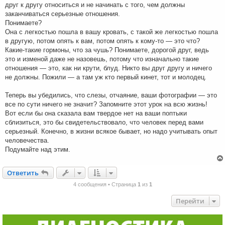
друг к другу относиться и не начинать с того, чем должны
заканчиваться серьезные отношения.
Понимаете?
Она с легкостью пошла в вашу кровать, с такой же легкостью пошла
в другую, потом опять к вам, потом опять к кому-то — это что?
Какие-такие гормоны, что за чушь? Понимаете, дорогой друг, ведь
это и изменой даже не назовешь, потому что изначально такие
отношения — это, как ни крути, блуд. Никто вы друг другу и ничего
не должны. Пожили — а там уж кто первый кинет, тот и молодец.
Теперь вы убедились, что слезы, отчаяние, ваши фотографии — это
все по сути ничего не значит? Запомните этот урок на всю жизнь!
Вот если бы она сказала вам твердое нет на ваши поптыки
сблизиться, это бы свидетельствовало, что человек перед вами
серьезный. Конечно, в жизни всякое бывает, но надо учитывать опыт
человечества.
Подумайте над этим.
Ответить
О
т
в
е
т
и
т
ь
4 сообщения • Страница
1
из
1
Перейти