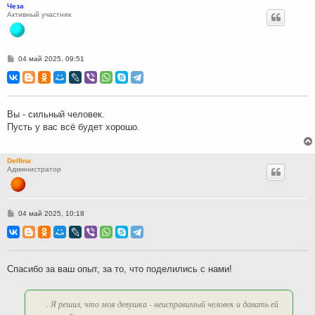
Чеза
Активный участник
С
04 май 2025, 09:51
о
о
б
щ
е
н
Вы - сильный человек.
и
Пусть у вас всё будет хорошо.
е
Delfina
Администратор
С
04 май 2025, 10:18
о
о
б
щ
е
н
Спасибо за ваш опыт, за то, что поделились с нами!
и
е
. Я решил, что моя девушка - неисправимый человек и давать ей