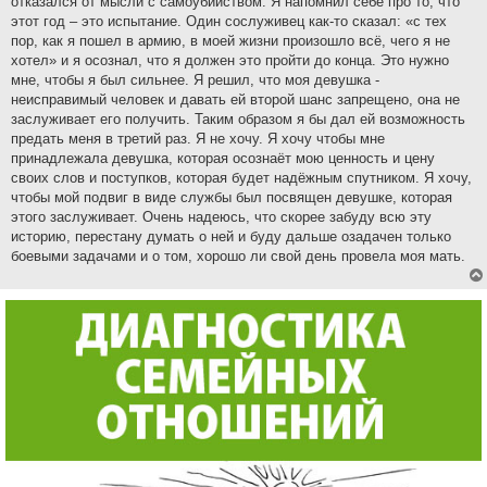
отказался от мысли с самоубийством. Я напомнил себе про то, что
этот год – это испытание. Один сослуживец как-то сказал: «с тех
пор, как я пошел в армию, в моей жизни произошло всё, чего я не
хотел» и я осознал, что я должен это пройти до конца. Это нужно
мне, чтобы я был сильнее. Я решил, что моя девушка -
неисправимый человек и давать ей второй шанс запрещено, она не
заслуживает его получить. Таким образом я бы дал ей возможность
предать меня в третий раз. Я не хочу. Я хочу чтобы мне
принадлежала девушка, которая осознаёт мою ценность и цену
своих слов и поступков, которая будет надёжным спутником. Я хочу,
чтобы мой подвиг в виде службы был посвящен девушке, которая
этого заслуживает. Очень надеюсь, что скорее забуду всю эту
историю, перестану думать о ней и буду дальше озадачен только
боевыми задачами и о том, хорошо ли свой день провела моя мать.