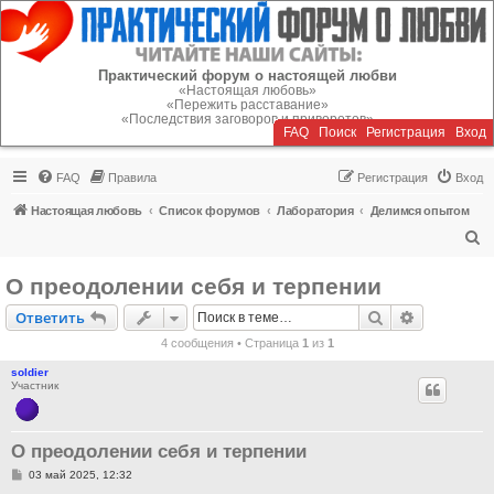
Регистрация
Практический форум о настоящей любви
«Настоящая любовь»
«Пережить расставание»
«Последствия заговоров и приворотов»
FAQ
Поиск
Р
е
г
и
с
т
р
а
ц
и
я
Вход
FAQ
Правила
Р
е
г
и
с
т
р
а
ц
и
я
Вход
Настоящая любовь
Список форумов
Лаборатория
Делимся опытом
П
о
О преодолении себя и терпении
и
Ответить
Поиск
Расширен
О
т
в
е
т
и
т
ь
с
4 сообщения • Страница
1
из
1
к
soldier
Участник
О преодолении себя и терпении
С
03 май 2025, 12:32
о