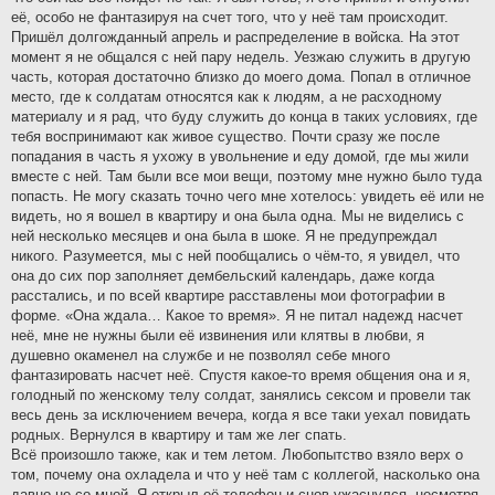
её, особо не фантазируя на счет того, что у неё там происходит.
Пришёл долгожданный апрель и распределение в войска. На этот
момент я не общался с ней пару недель. Уезжаю служить в другую
часть, которая достаточно близко до моего дома. Попал в отличное
место, где к солдатам относятся как к людям, а не расходному
материалу и я рад, что буду служить до конца в таких условиях, где
тебя воспринимают как живое существо. Почти сразу же после
попадания в часть я ухожу в увольнение и еду домой, где мы жили
вместе с ней. Там были все мои вещи, поэтому мне нужно было туда
попасть. Не могу сказать точно чего мне хотелось: увидеть её или не
видеть, но я вошел в квартиру и она была одна. Мы не виделись с
ней несколько месяцев и она была в шоке. Я не предупреждал
никого. Разумеется, мы с ней пообщались о чём-то, я увидел, что
она до сих пор заполняет дембельский календарь, даже когда
расстались, и по всей квартире расставлены мои фотографии в
форме. «Она ждала… Какое то время». Я не питал надежд насчет
неё, мне не нужны были её извинения или клятвы в любви, я
душевно окаменел на службе и не позволял себе много
фантазировать насчет неё. Спустя какое-то время общения она и я,
голодный по женскому телу солдат, занялись сексом и провели так
весь день за исключением вечера, когда я все таки уехал повидать
родных. Вернулся в квартиру и там же лег спать.
Всё произошло также, как и тем летом. Любопытство взяло верх о
том, почему она охладела и что у неё там с коллегой, насколько она
давно не со мной. Я открыл её телефон и снов ужаснулся, несмотря