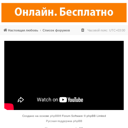
Настоящая любовь
Список форумов
Часовой пояс:
UTC+03:00
Создано на основе
phpBB
® Forum Software © phpBB Limited
Русская поддержка phpBB