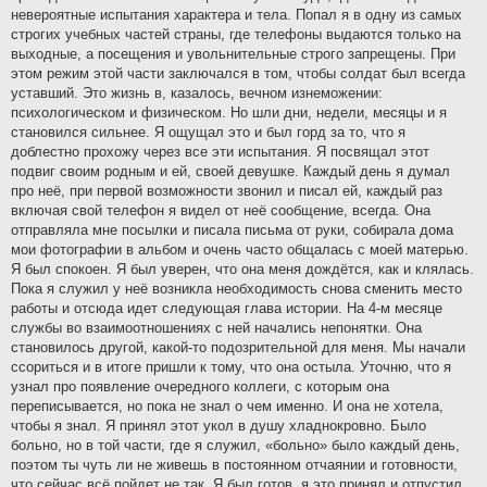
невероятные испытания характера и тела. Попал я в одну из самых
строгих учебных частей страны, где телефоны выдаются только на
выходные, а посещения и увольнительные строго запрещены. При
этом режим этой части заключался в том, чтобы солдат был всегда
уставший. Это жизнь в, казалось, вечном изнеможении:
психологическом и физическом. Но шли дни, недели, месяцы и я
становился сильнее. Я ощущал это и был горд за то, что я
доблестно прохожу через все эти испытания. Я посвящал этот
подвиг своим родным и ей, своей девушке. Каждый день я думал
про неё, при первой возможности звонил и писал ей, каждый раз
включая свой телефон я видел от неё сообщение, всегда. Она
отправляла мне посылки и писала письма от руки, собирала дома
мои фотографии в альбом и очень часто общалась с моей матерью.
Я был спокоен. Я был уверен, что она меня дождётся, как и клялась.
Пока я служил у неё возникла необходимость снова сменить место
работы и отсюда идет следующая глава истории. На 4-м месяце
службы во взаимоотношениях с ней начались непонятки. Она
становилось другой, какой-то подозрительной для меня. Мы начали
ссориться и в итоге пришли к тому, что она остыла. Уточню, что я
узнал про появление очередного коллеги, с которым она
переписывается, но пока не знал о чем именно. И она не хотела,
чтобы я знал. Я принял этот укол в душу хладнокровно. Было
больно, но в той части, где я служил, «больно» было каждый день,
поэтом ты чуть ли не живешь в постоянном отчаянии и готовности,
что сейчас всё пойдет не так. Я был готов, я это принял и отпустил