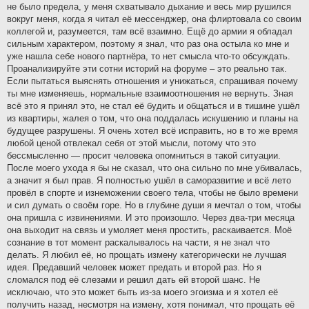
не было предела, у меня схватывало дыхание и весь мир рушился
вокруг меня, когда я читал её мессенджер, она флиртовала со своим
коллегой и, разумеется, там всё взаимно. Ещё до армии я обладал
сильным характером, поэтому я знал, что раз она остыла ко мне и
уже нашла себе нового партнёра, то нет смысла что-то обсуждать.
Проанализируйте эти сотни историй на форуме – это реально так.
Если пытаться выяснять отношения и унижаться, спрашивая почему
ты мне изменяешь, нормальные взаимоотношения не вернуть. Зная
всё это я принял это, не стал её будить и общаться и в тишине ушёл
из квартиры, жалея о том, что она поддалась искушению и планы на
будущее разрушены. Я очень хотел всё исправить, но в то же время
любой ценой отвлекал себя от этой мысли, потому что это
бессмысленно — просит человека опомниться в такой ситуации.
После моего ухода я бы не сказал, что она сильно по мне убивалась,
а значит я был прав. Я полностью ушёл в саморазвитие и всё лето
провёл в спорте и изнеможении своего тела, чтобы не было времени
и сил думать о своём горе. Но в глубине души я мечтал о том, чтобы
она пришла с извинениями. И это произошло. Через два-три месяца
она выходит на связь и умоляет меня простить, раскаивается. Моё
сознание в тот момент раскалывалось на части, я не знал что
делать. Я любил её, но прощать измену категорически не лучшая
идея. Предавший человек может предать и второй раз. Но я
сломался под её слезами и решил дать ей второй шанс. Не
исключаю, что это может быть из-за моего эгоизма и я хотел её
получить назад, несмотря на измену, хотя понимал, что прощать её