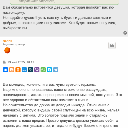
второй шанс запрещено,
Вам обязательно встретится девушка, которая полюбит вас по-
настоящему.
Не падайте духом!Пусть ваш путь будет и дальше светлым и
добрым, с настоящими попутчиками. Кто будет вашим попутчик,
выбираете вы.
Narine
Администратор
С
13 май 2025, 10:17
о
о
б
щ
е
н
Вы молодец, конечно, и в вас чувствуется стержень.
и
Еще мне очень понравилось ваше стремление рассуждать,
е
анализировать, искать первопричины своих мыслей, поступков. Это
все здорово и обязательно вам поможет в жизни.
Но сожительство до добра не доводит никогда. Отношения с
девушкой, которую видишь своей спутницей на всю жизнь, нельзя
начинать с интима. Это золотое правило знали и старались
исполнять наши предки. Просто девушка должна уважать себя, а
парень должен уважать ее, и тогда они будут бережно и трепетно