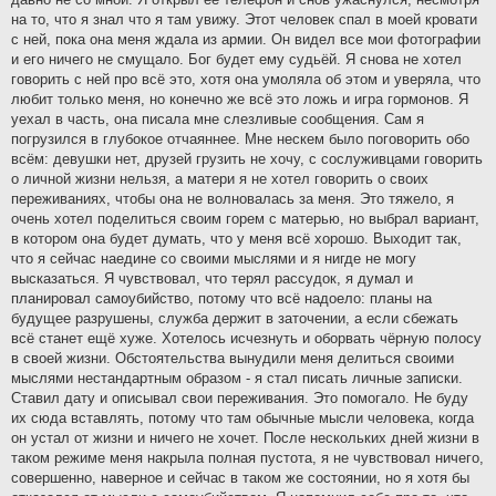
на то, что я знал что я там увижу. Этот человек спал в моей кровати
с ней, пока она меня ждала из армии. Он видел все мои фотографии
и его ничего не смущало. Бог будет ему судьёй. Я снова не хотел
говорить с ней про всё это, хотя она умоляла об этом и уверяла, что
любит только меня, но конечно же всё это ложь и игра гормонов. Я
уехал в часть, она писала мне слезливые сообщения. Сам я
погрузился в глубокое отчаяннее. Мне нескем было поговорить обо
всём: девушки нет, друзей грузить не хочу, с сослуживцами говорить
о личной жизни нельзя, а матери я не хотел говорить о своих
переживаниях, чтобы она не волновалась за меня. Это тяжело, я
очень хотел поделиться своим горем с матерью, но выбрал вариант,
в котором она будет думать, что у меня всё хорошо. Выходит так,
что я сейчас наедине со своими мыслями и я нигде не могу
высказаться. Я чувствовал, что терял рассудок, я думал и
планировал самоубийство, потому что всё надоело: планы на
будущее разрушены, служба держит в заточении, а если сбежать
всё станет ещё хуже. Хотелось исчезнуть и оборвать чёрную полосу
в своей жизни. Обстоятельства вынудили меня делиться своими
мыслями нестандартным образом - я стал писать личные записки.
Ставил дату и описывал свои переживания. Это помогало. Не буду
их сюда вставлять, потому что там обычные мысли человека, когда
он устал от жизни и ничего не хочет. После нескольких дней жизни в
таком режиме меня накрыла полная пустота, я не чувствовал ничего,
совершенно, наверное и сейчас в таком же состоянии, но я хотя бы