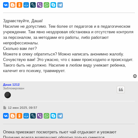
о
о
б
щ
е
н
Здравствуйте, Даша!
и
Насилие не допустимо. Тем более от педагогов и в педагогическом
е
учреждении. Там явно нездоровая обстановка и отсутствие контроля
за персоналом, за методами его работы, либо работают
непрофессионалы.
Сколько вам лет?
Можете в опеку обратиться? Можно написать анонимно жалобу.
Сочувствую вам! Это ужасно, что с вами происходило и происходит.
Такого быть не должно. Насилие в любом виду унижает ребенка,
калечит его психику, травмирует.
Даша 1212
Заблокирован
С
12 июн 2025, 09:57
о
о
б
щ
е
н
Опека приезжает посмотреть пьют чай отдыхают и уезжают
и
Полицию всегда возвращает обратно только смеются
е