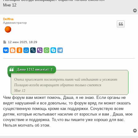
Мне 12
Delfina
Администратор
С
12 июн 2025, 18:29
о
о
б
щ
е
н
и
Даша 1212
писал(а):
↑
е
Опека приезжает посмотреть пьют чай отдыхают и уезжают
Полицию всегда возвращает обратно только смеются
Мне 12
Чем форум вам может помочь, Даша, я не знаю. Если органы не
видят нарушений и все довольны, то форум вряд ли может оказать
существенную помощь кроме как поддержки. Сочувствую всем
детям, которые испытывают насилие от взрослых и вам , Даша, мое
сочувствие и поддержка. То,что вы пишите уже хорошо для вас.
Нельзя молчать об этом.