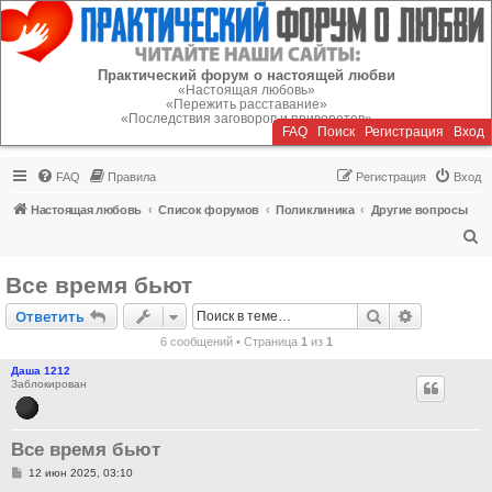
Регистрация
Практический форум о настоящей любви
«Настоящая любовь»
«Пережить расставание»
«Последствия заговоров и приворотов»
FAQ
Поиск
Р
е
г
и
с
т
р
а
ц
и
я
Вход
FAQ
Правила
Р
е
г
и
с
т
р
а
ц
и
я
Вход
Настоящая любовь
Список форумов
Поликлиника
Другие вопросы
П
о
Все время бьют
и
Ответить
Поиск
Расширен
О
т
в
е
т
и
т
ь
с
6 сообщений • Страница
1
из
1
к
Даша 1212
Заблокирован
Все время бьют
С
12 июн 2025, 03:10
о