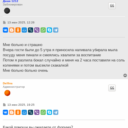
Даша 1212
Заблокирован
С
13 июн 2025, 12:26
о
о
б
щ
е
н
Мне больно и страшно
и
Вчера гости были до 5 утра я приносила наливала убирала мыла
е
посуду меня пинали и смеялись хвалили за воспитание
Потом я разлила бокал случайно и меня на 2 часа поставили на соль
коленями и потом высекли скакалкой
Мне больно больно очень
Delfina
Администратор
С
13 июн 2025, 19:25
о
о
б
щ
е
н
Какой помощи вы ожидаете от форума?