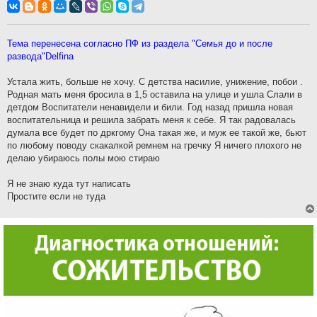
о
б
щ
е
н
Тема перенесена согласно ПФ из раздела "Семья до и после
и
развода"Delfina
е
Устала жить, больше не хочу. С детства насилие, унижение, побои .
Родная мать меня бросила в 1,5 оставила на улице и ушла Слали в
детдом Воспитатели ненавидели и били. Год назад пришла новая
воспитательница и решила забрать меня к себе. Я так радовалась
думала все будет по дркгому Она такая же, и муж ее такой же, бьют
по любому поводу скакалкой ремнем на гречку Я ничего плохого не
делаю убираюсь полы мою стираю
Я не знаю куда тут написать
Простите если не туда