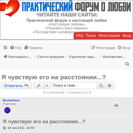
Регистрация
Практический форум о настоящей любви
«Настоящая любовь»
«Пережить расставание»
«Последствия заговоров и приворотов»
FAQ
Поиск
Р
е
г
и
с
т
р
а
ц
и
я
Вход
FAQ
Правила
Р
е
г
и
с
т
р
а
ц
и
я
Вход
Настоящая любовь
Список форумов
Отделение терапии
Безответная любовь, одиночество
П
о
Я чувствую его на расстоянии...?
и
Ответить
Поиск
Расширен
О
т
в
е
т
и
т
ь
с
16 сообщений • Страница
1
из
1
к
БеллаСвон
Участник
Я чувствую его на расстоянии...?
С
18 янв 2011, 18:59
о