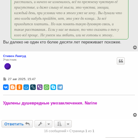
расстались, и ничего не изменилось, всё по прежнему чувствую её
присутствие, и даже слышу её мысли, это чувства, эмоции,
каждый день, при условии что я этого уже не хочу.. Вы думали что
это когда нибудь пройдёт, нет, это уже до конца.. За всё
приходится платить.. Но как понять такую духовную связь, и
такие расставания.. Если у нас не вышло, то что сказать о тех у
кого всё проще.. Не умеем мы любить, или не готовы к этому..
Вы далеко не один кто более десяти лет переживает похожее.
Стивен Лавгуд
Участник
С
27 авг 2025, 15:47
о
о
б
щ
е
н
Удалены душевредные умозаключения. Narine
и
е
Ответить
О
т
в
е
т
и
т
ь
16 сообщений • Страница
1
из
1