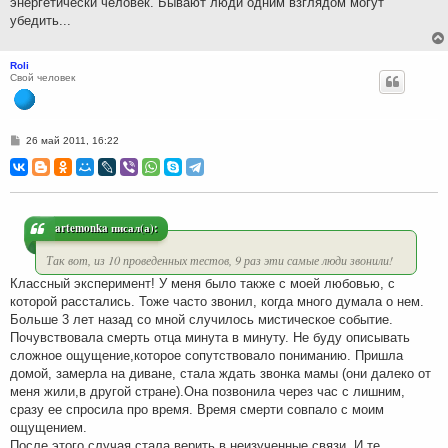
энергетически человек. Бывают люди одним взглядом могут
убедить...
Roli
Свой человек
С
26 май 2011, 16:22
о
о
б
щ
е
н
и
artemonka писал(а):
е
Так вот, из 10 проведенных тестов, 9 раз эти самые люди звонили!
Классный эксперимент! У меня было также с моей любовью, с
которой расстались. Тоже часто звонил, когда много думала о нем.
Больше 3 лет назад со мной случилось мистическое событие.
Почувствовала смерть отца минута в минуту. Не буду описывать
сложное ощущение,которое сопутствовало пониманию. Пришла
домой, замерла на диване, стала ждать звонка мамы (они далеко от
меня жили,в другой стране).Она позвонила через час с лишним,
сразу ее спросила про время. Время смерти совпало с моим
ощущением.
После этого случая стала верить в неизученные связи. И те