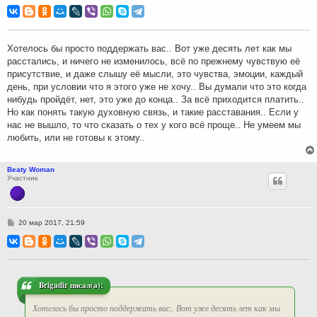
о
о
б
щ
е
н
Хотелось бы просто поддержать вас.. Вот уже десять лет как мы
и
расстались, и ничего не изменилось, всё по прежнему чувствую её
е
присутствие, и даже слышу её мысли, это чувства, эмоции, каждый
день, при условии что я этого уже не хочу.. Вы думали что это когда
нибудь пройдёт, нет, это уже до конца.. За всё приходится платить..
Но как понять такую духовную связь, и такие расставания.. Если у
нас не вышло, то что сказать о тех у кого всё проще.. Не умеем мы
любить, или не готовы к этому..
Beaty Woman
Участник
С
20 мар 2017, 21:59
о
о
б
щ
е
н
и
Brigadir писал(а):
е
Хотелось бы просто поддержать вас.. Вот уже десять лет как мы