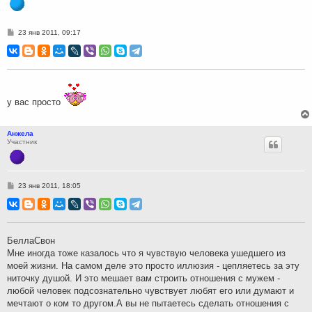
С
23 янв 2011, 09:17
о
о
б
щ
е
н
и
е
у вас просто
Анжела
Участник
С
23 янв 2011, 18:05
о
о
б
щ
е
н
БеллаСвон
и
Мне иногда тоже казалось что я чувствую человека ушедшего из
е
моей жизни. На самом деле это просто иллюзия - цепляетесь за эту
ниточку душой. И это мешает вам строить отношения с мужем -
любой человек подсознательно чувствует любят его или думают и
мечтают о ком то другом.А вы не пытаетесь сделать отношения с