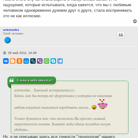
ощущения, которые испытывала, когда кажется, что мы с любимым
человеком одновременно думаем друг о друге, стала воспринимать
это не как иллюзию.
artemonka
Свой человек
С
26 май 2011, 16:48
о
о
б
щ
е
н
и
Слова в небо писал(а):
е
artemonka... Хороший эксперимент))))
Боюсь, как бы теперь все форумчанки у которых не взаимная
любовь кинуться пытаться передовать мысли...
Только думается мне, что возможно Вы просто сильный
энергетически человек. Бывают люди одним взглядом могут
убедить...
Ну, я не описываю здесь все тонкости "технологии" нашего