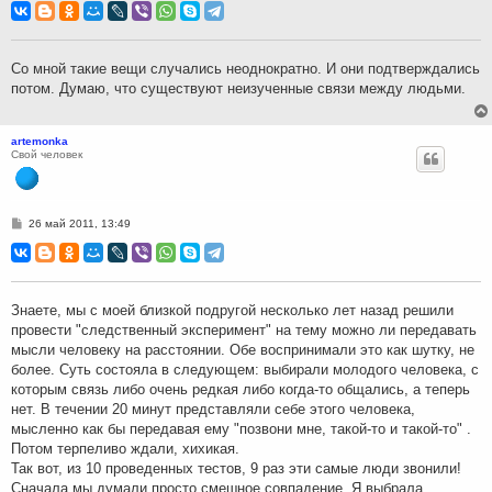
о
б
щ
е
н
Со мной такие вещи случались неоднократно. И они подтверждались
и
потом. Думаю, что существуют неизученные связи между людьми.
е
artemonka
Свой человек
С
26 май 2011, 13:49
о
о
б
щ
е
н
Знаете, мы с моей близкой подругой несколько лет назад решили
и
провести "следственный эксперимент" на тему можно ли передавать
е
мысли человеку на расстоянии. Обе воспринимали это как шутку, не
более. Суть состояла в следующем: выбирали молодого человека, с
которым связь либо очень редкая либо когда-то общались, а теперь
нет. В течении 20 минут представляли себе этого человека,
мысленно как бы передавая ему "позвони мне, такой-то и такой-то" .
Потом терпеливо ждали, хихикая.
Так вот, из 10 проведенных тестов, 9 раз эти самые люди звонили!
Сначала мы думали просто смешное совпадение. Я выбрала