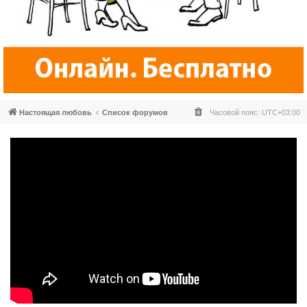
Настоящая любовь
Список форумов
Часовой пояс:
UTC+03:00