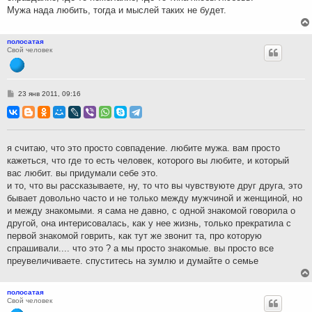
Мужа нада любить, тогда и мыслей таких не будет.
полосатая
Свой человек
С
23 янв 2011, 09:16
о
о
б
щ
е
н
я считаю, что это просто совпадение. любите мужа. вам просто
и
кажеться, что где то есть человек, которого вы любите, и который
е
вас любит. вы придумали себе это.
и то, что вы рассказываете, ну, то что вы чувствуюте друг друга, это
бывает довольно часто и не только между мужчиной и женщиной, но
и между знакомыми. я сама не давно, с одной знакомой говорила о
другой, она интерисовалась, как у нее жизнь, только прекратила с
первой знакомой говрить, как тут же звонит та, про которую
спрашивали.... что это ? а мы просто знакомые. вы просто все
преувеличиваете. спуститесь на зумлю и думайте о семье
полосатая
Свой человек