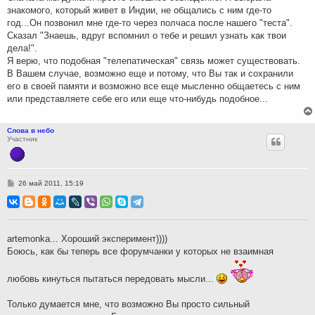
знакомого, который живет в Индии, не общались с ним где-то
год...Он позвонил мне где-то через полчаса после нашего "теста".
Сказал "Знаешь, вдруг вспомнил о тебе и решил узнать как твои
дела!".
Я верю, что подобная "телепатическая" связь может существовать.
В Вашем случае, возможно еще и потому, что Вы так и сохранили
его в своей памяти и возможно все еще мысленно общаетесь с ним
или представляете себе его или еще что-нибудь подобное...
Слова в небо
Участник
С
26 май 2011, 15:19
о
о
б
щ
е
н
artemonka... Хороший эксперимент))))
и
Боюсь, как бы теперь все форумчанки у которых не взаимная
е
любовь кинуться пытаться передовать мысли...
Только думается мне, что возможно Вы просто сильный