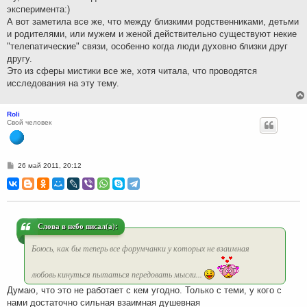
эксперимента:)
А вот заметила все же, что между близкими родственниками, детьми
и родителями, или мужем и женой действительно существуют некие
"телепатические" связи, особенно когда люди духовно близки друг
другу.
Это из сферы мистики все же, хотя читала, что проводятся
исследования на эту тему.
Roli
Свой человек
С
26 май 2011, 20:12
о
о
б
щ
е
н
и
Слова в небо писал(а):
е
Боюсь, как бы теперь все форумчанки у которых не взаимная
любовь кинуться пытаться передовать мысли...
Думаю, что это не работает с кем угодно. Только с теми, у кого с
нами достаточно сильная взаимная душевная