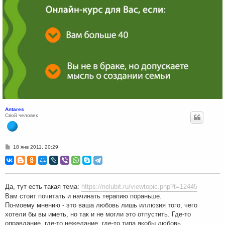
Antares
Свой человек
С
18 янв 2011, 20:29
о
о
б
щ
е
н
Да, тут есть такая тема:
https://nelubit.ru/viewtopic.php?t=12445
и
е
Вам стоит почитать и начинать терапию пораньше.
По-моему мнению - это ваша любовь лишь иллюзия того, чего
хотели бы вы иметь, но так и не могли это отпустить. Где-то
оправдание, где-то нежелание, где-то типа якобы любовь.