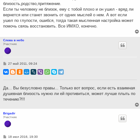
близость,родство,притяжение.
Если ты человеку не близок, ему с тобой плохо и он ушел - вряд ли
вернется или станет звонить от одних мыслей о нем. А вот если
ушел по глупости, ошибся, тогда такая мысленная настройка может
помочь связь восстановить. Все ИМХО, конечно.
Слова в небо
Участник
С
27 май 2011, 09:24
о
о
б
щ
е
н
Да... Вы безусловно правы... Только вот вопрос, если есть взаимная
и
душевная близость нужно ли ей противиться, может лучше плыть по
е
течению?!!!
Brigadir
Участник
С
18 июл 2016, 19:30