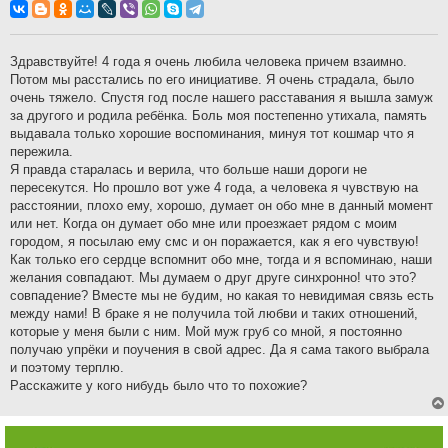
о
б
щ
е
н
Здравствуйте! 4 года я очень любила человека причем взаимно.
и
Потом мы расстались по его инициативе. Я очень страдала, было
е
очень тяжело. Спустя год после нашего расставания я вышла замуж
за другого и родила ребёнка. Боль моя постепенно утихала, память
выдавала только хорошие воспоминания, минуя тот кошмар что я
пережила.
Я правда старалась и верила, что больше наши дороги не
пересекутся. Но прошло вот уже 4 года, а человека я чувствую на
расстоянии, плохо ему, хорошо, думает он обо мне в данный момент
или нет. Когда он думает обо мне или проезжает рядом с моим
городом, я посылаю ему смс и он поражается, как я его чувствую!
Как только его сердце вспомнит обо мне, тогда и я вспоминаю, наши
желания совпадают. Мы думаем о друг друге синхронно! что это?
совпадение? Вместе мы не будим, но какая то невидимая связь есть
между нами! В браке я не получила той любви и таких отношений,
которые у меня были с ним. Мой муж груб со мной, я постоянно
получаю упрёки и поучения в свой адрес. Да я сама такого выбрала
и поэтому терплю.
Расскажите у кого нибудь было что то похожие?