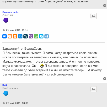
мужем лучше потому что не "чувствуете" мужа, а терпите.
Слова в небо
Участник
С
26 май 2011, 11:12
о
о
б
щ
е
н
Здравствуйте, БеллаСвон.
и
Я Вам верю, такое бывает. Я сама, когда встретила свою любовь
е
могла посмотреть на телефон и сказать, что сейчас он позвонит.
Мама думала даже, что мы договаривались. А он - он не поверил,
когда я рассказала. Хм...
Я бы тоже не поверила, если бы мне
такое сказали до этой встречи! Но мы не вместе теперь... А почему
Вы не можете быть вместе? Раз всё синхронно?
Roli
Свой человек
С
26 май 2011, 13:39
о