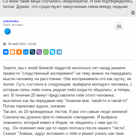
Со мной такие вещи случались неоднократно. И они подтверждались
и
потом. Думаю, что существуют неизученные связи между людьми.
е
artemonka
Свой человек
С
26 май 2011, 13:49
о
о
б
щ
е
н
Знаете, мы с моей близкой подругой несколько лет назад решили
и
провести "следственный эксперимент" на тему можно ли передавать
е
мысли человеку на расстоянии. Обе воспринимали это как шутку, не
более. Суть состояла в следующем: выбирали молодого человека, с
которым связь либо очень редкая либо когда-то общались, а теперь
нет. В течении 20 минут представляли себе этого человека,
мысленно как бы передавая ему "позвони мне, такой-то и такой-то" .
Потом терпеливо ждали, хихикая.
Так вот, из 10 проведенных тестов, 9 раз эти самые люди звонили!
Сначала мы думали просто смешное совпадение. Я выбрала
знакомого, который живет в Индии, не общались с ним где-то
год...Он позвонил мне где-то через полчаса после нашего "теста".
Сказал "Знаешь, вдруг вспомнил о тебе и решил узнать как твои