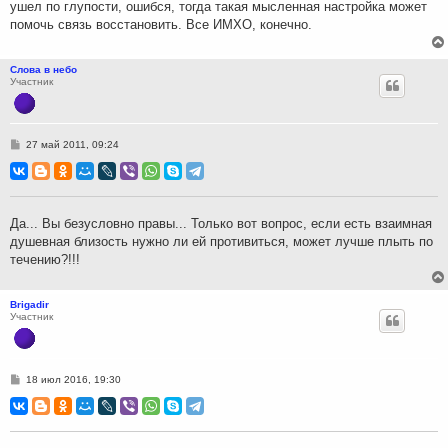
ушел по глупости, ошибся, тогда такая мысленная настройка может
помочь связь восстановить. Все ИМХО, конечно.
Слова в небо
Участник
С
27 май 2011, 09:24
о
о
б
щ
е
н
Да... Вы безусловно правы... Только вот вопрос, если есть взаимная
и
душевная близость нужно ли ей противиться, может лучше плыть по
е
течению?!!!
Brigadir
Участник
С
18 июл 2016, 19:30
о
о
б
щ
е