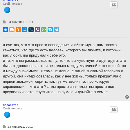
полосатая
Свой человек
С
23 янв 2011, 09:16
о
о
б
щ
е
н
я считаю, что это просто совпадение. любите мужа. вам просто
и
кажеться, что где то есть человек, которого вы любите, и который
е
вас любит. вы придумали себе это.
и то, что вы рассказываете, ну, то что вы чувствуюте друг друга, это
бывает довольно часто и не только между мужчиной и женщиной, но
и между знакомыми. я сама не давно, с одной знакомой говорила о
другой, она интерисовалась, как у нее жизнь, только прекратила с
первой знакомой говрить, как тут же звонит та, про которую
спрашивали.... что это ? а мы просто знакомые. вы просто все
преувеличиваете. спуститесь на зумлю и думайте о семье
полосатая
Свой человек
С
23 янв 2011, 09:17
о