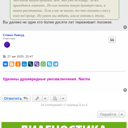
приходится платить.. Но как понять такую духовную связь, и
такие расставания.. Если у нас не вышло, то что сказать о тех у
кого всё проще.. Не умеем мы любить, или не готовы к этому..
Вы далеко не один кто более десяти лет переживает похожее.
Стивен Лавгуд
Участник
С
27 авг 2025, 15:47
о
о
б
щ
е
н
Удалены душевредные умозаключения. Narine
и
е
Ответить
О
т
в
е
т
и
т
ь
16 сообщений • Страница
1
из
1
Перейти