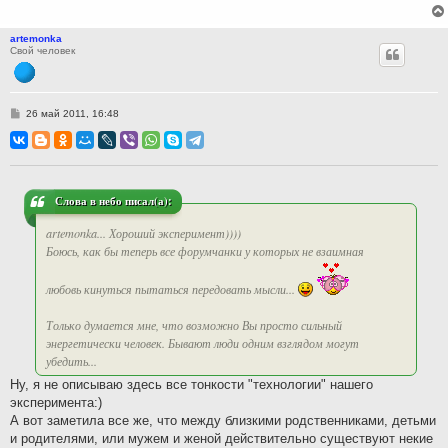
artemonka
Свой человек
С
26 май 2011, 16:48
о
о
б
щ
е
н
и
Слова в небо писал(а):
е
artemonka... Хороший эксперимент))))
Боюсь, как бы теперь все форумчанки у которых не взаимная
любовь кинуться пытаться передовать мысли...
Только думается мне, что возможно Вы просто сильный
энергетически человек. Бывают люди одним взглядом могут
убедить...
Ну, я не описываю здесь все тонкости "технологии" нашего
эксперимента:)
А вот заметила все же, что между близкими родственниками, детьми
и родителями, или мужем и женой действительно существуют некие