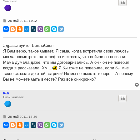
Участник
С
26 май 2011, 11:12
о
о
б
щ
е
н
Здравствуйте, БеллаСвон.
и
Я Вам верю, такое бывает. Я сама, когда встретила свою любовь
е
могла посмотреть на телефон и сказать, что сейчас он позвонит.
Мама думала даже, что мы договаривались. А он - он не поверил,
когда я рассказала. Хм...
Я бы тоже не поверила, если бы мне
такое сказали до этой встречи! Но мы не вместе теперь... А почему
Вы не можете быть вместе? Раз всё синхронно?
Roli
Свой человек
С
26 май 2011, 13:39
о
о
б
щ
е
н