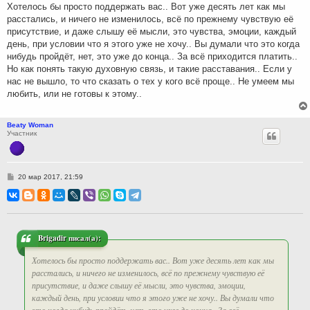
н
Хотелось бы просто поддержать вас.. Вот уже десять лет как мы
и
расстались, и ничего не изменилось, всё по прежнему чувствую её
е
присутствие, и даже слышу её мысли, это чувства, эмоции, каждый
день, при условии что я этого уже не хочу.. Вы думали что это когда
нибудь пройдёт, нет, это уже до конца.. За всё приходится платить..
Но как понять такую духовную связь, и такие расставания.. Если у
нас не вышло, то что сказать о тех у кого всё проще.. Не умеем мы
любить, или не готовы к этому..
Beaty Woman
Участник
С
20 мар 2017, 21:59
о
о
б
щ
е
н
и
Brigadir писал(а):
е
Хотелось бы просто поддержать вас.. Вот уже десять лет как мы
расстались, и ничего не изменилось, всё по прежнему чувствую её
присутствие, и даже слышу её мысли, это чувства, эмоции,
каждый день, при условии что я этого уже не хочу.. Вы думали что
это когда нибудь пройдёт, нет, это уже до конца.. За всё