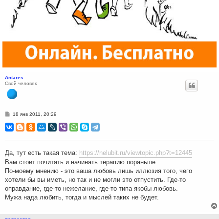
Antares
Свой человек
С
18 янв 2011, 20:29
о
о
б
щ
е
н
Да, тут есть такая тема:
https://nelubit.ru/viewtopic.php?t=12445
и
е
Вам стоит почитать и начинать терапию пораньше.
По-моему мнению - это ваша любовь лишь иллюзия того, чего
хотели бы вы иметь, но так и не могли это отпустить. Где-то
оправдание, где-то нежелание, где-то типа якобы любовь.
Мужа нада любить, тогда и мыслей таких не будет.