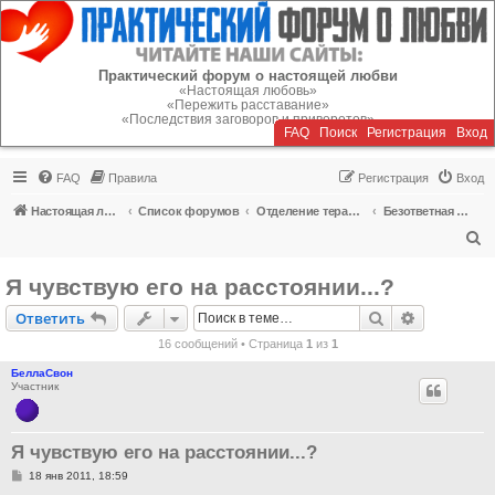
Регистрация
Практический форум о настоящей любви
«Настоящая любовь»
«Пережить расставание»
«Последствия заговоров и приворотов»
FAQ
Поиск
Р
е
г
и
с
т
р
а
ц
и
я
Вход
FAQ
Правила
Р
е
г
и
с
т
р
а
ц
и
я
Вход
Настоящая любовь
Список форумов
Отделение терапии
Безответная любовь, одиночество
П
о
Я чувствую его на расстоянии...?
и
Ответить
Поиск
Расширен
О
т
в
е
т
и
т
ь
с
16 сообщений • Страница
1
из
1
к
БеллаСвон
Участник
Я чувствую его на расстоянии...?
С
18 янв 2011, 18:59
о