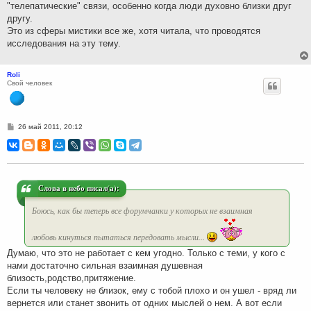
"телепатические" связи, особенно когда люди духовно близки друг
другу.
Это из сферы мистики все же, хотя читала, что проводятся
исследования на эту тему.
Roli
Свой человек
С
26 май 2011, 20:12
о
о
б
щ
е
н
и
Слова в небо писал(а):
е
Боюсь, как бы теперь все форумчанки у которых не взаимная
любовь кинуться пытаться передовать мысли...
Думаю, что это не работает с кем угодно. Только с теми, у кого с
нами достаточно сильная взаимная душевная
близость,родство,притяжение.
Если ты человеку не близок, ему с тобой плохо и он ушел - вряд ли
вернется или станет звонить от одних мыслей о нем. А вот если