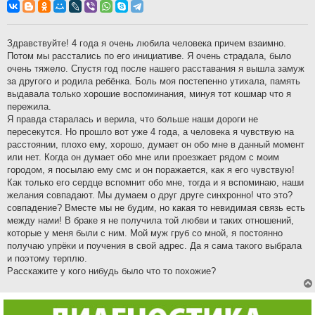
о
б
щ
е
н
Здравствуйте! 4 года я очень любила человека причем взаимно.
и
Потом мы расстались по его инициативе. Я очень страдала, было
е
очень тяжело. Спустя год после нашего расставания я вышла замуж
за другого и родила ребёнка. Боль моя постепенно утихала, память
выдавала только хорошие воспоминания, минуя тот кошмар что я
пережила.
Я правда старалась и верила, что больше наши дороги не
пересекутся. Но прошло вот уже 4 года, а человека я чувствую на
расстоянии, плохо ему, хорошо, думает он обо мне в данный момент
или нет. Когда он думает обо мне или проезжает рядом с моим
городом, я посылаю ему смс и он поражается, как я его чувствую!
Как только его сердце вспомнит обо мне, тогда и я вспоминаю, наши
желания совпадают. Мы думаем о друг друге синхронно! что это?
совпадение? Вместе мы не будим, но какая то невидимая связь есть
между нами! В браке я не получила той любви и таких отношений,
которые у меня были с ним. Мой муж груб со мной, я постоянно
получаю упрёки и поучения в свой адрес. Да я сама такого выбрала
и поэтому терплю.
Расскажите у кого нибудь было что то похожие?