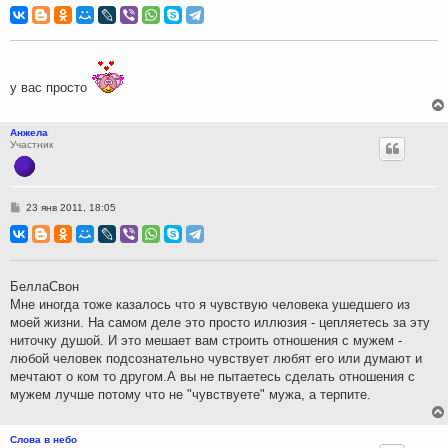
о
б
щ
е
н
и
е
у вас просто
Анжела
Участник
С
23 янв 2011, 18:05
о
о
б
щ
е
н
БеллаСвон
и
Мне иногда тоже казалось что я чувствую человека ушедшего из
е
моей жизни. На самом деле это просто иллюзия - цепляетесь за эту
ниточку душой. И это мешает вам строить отношения с мужем -
любой человек подсознательно чувствует любят его или думают и
мечтают о ком то другом.А вы не пытаетесь сделать отношения с
мужем лучше потому что не "чувствуете" мужа, а терпите.
Слова в небо