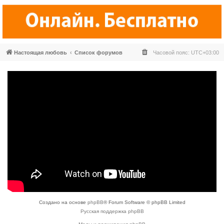
Настоящая любовь
Список форумов
Часовой пояс:
UTC+03:00
Создано на основе
phpBB
® Forum Software © phpBB Limited
Русская поддержка phpBB