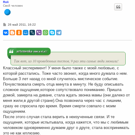
Roli
Свой человек
С
26 май 2011, 16:22
о
о
б
щ
е
н
и
artemonka писал(а):
е
Так вот, из 10 проведенных тестов, 9 раз эти самые люди звонили!
Классный эксперимент! У меня было также с моей любовью, с
которой расстались. Тоже часто звонил, когда много думала о нем.
Больше 3 лет назад со мной случилось мистическое событие.
Почувствовала смерть отца минута в минуту. Не буду описывать
сложное ощущение,которое сопутствовало пониманию. Пришла
домой, замерла на диване, стала ждать звонка мамы (они далеко от
меня жили,в другой стране).Она позвонила через час с лишним,
сразу ее спросила про время. Время смерти совпало с моим
ощущением.
После этого случая стала верить в неизученные связи. И те
ощущения, которые испытывала, когда кажется, что мы с любимым
человеком одновременно думаем друг о друге, стала воспринимать
это не как иллюзию.