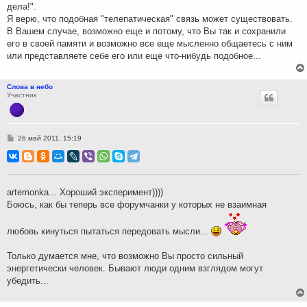
дела!".
Я верю, что подобная "телепатическая" связь может существовать.
В Вашем случае, возможно еще и потому, что Вы так и сохранили
его в своей памяти и возможно все еще мысленно общаетесь с ним
или представляете себе его или еще что-нибудь подобное...
Слова в небо
Участник
С
26 май 2011, 15:19
о
о
б
щ
е
н
artemonka... Хороший эксперимент))))
и
Боюсь, как бы теперь все форумчанки у которых не взаимная
е
любовь кинуться пытаться передовать мысли...
Только думается мне, что возможно Вы просто сильный
энергетически человек. Бывают люди одним взглядом могут
убедить...