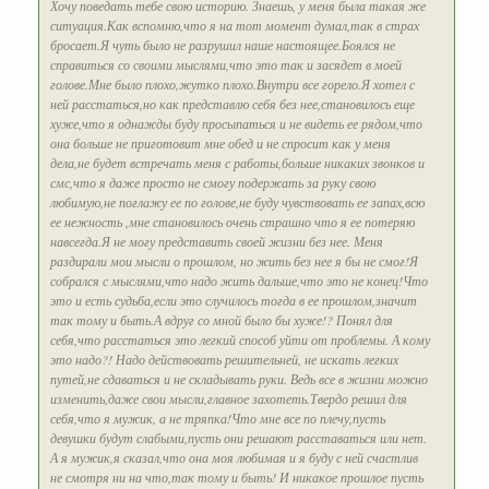
Хочу поведать тебе свою историю. Знаешь, у меня была такая же
ситуация.Как вспомню,что я на тот момент думал,так в страх
бросает.Я чуть было не разрушил наше настоящее.Боялся не
справиться со своими мыслями,что это так и засядет в моей
голове.Мне было плохо,жутко плохо.Внутри все горело.Я хотел с
ней расстаться,но как представлю себя без нее,становилось еще
хуже,что я однажды буду просыпаться и не видеть ее рядом,что
она больше не приготовит мне обед и не спросит как у меня
дела,не будет встречать меня с работы,больше никаких звонков и
смс,что я даже просто не смогу подержать за руку свою
любимую,не поглажу ее по голове,не буду чувствовать ее запах,всю
ее нежность ,мне становилось очень страшно что я ее потеряю
навсегда.Я не могу представить своей жизни без нее. Меня
раздирали мои мысли о прошлом, но жить без нее я бы не смог!Я
собрался с мыслями,что надо жить дальше,что это не конец!Что
это и есть судьба,если это случилось тогда в ее прошлом,значит
так тому и быть.А вдруг со мной было бы хуже!? Понял для
себя,что расстаться это легкий способ уйти от проблемы. А кому
это надо?! Надо действовать решительней, не искать легких
путей,не сдаваться и не складывать руки. Ведь все в жизни можно
изменить,даже свои мысли,главное захотеть.Твердо решил для
себя,что я мужик, а не тряпка!Что мне все по плечу,пусть
девушки будут слабыми,пусть они решают расставаться или нет.
А я мужик,я сказал,что она моя любимая и я буду с ней счастлив
не смотря ни на что,так тому и быть! И никакое прошлое пусть