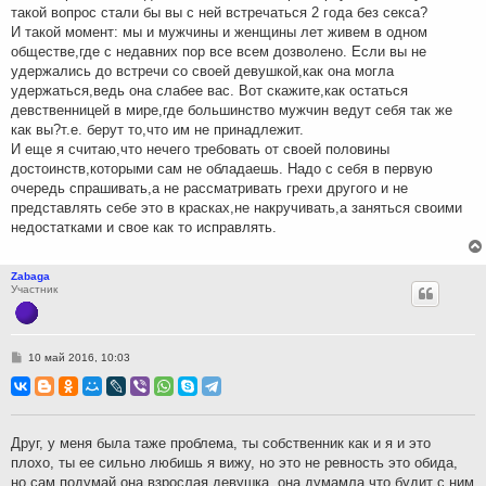
такой вопрос стали бы вы с ней встречаться 2 года без секса?
И такой момент: мы и мужчины и женщины лет живем в одном
обществе,где с недавних пор все всем дозволено. Если вы не
удержались до встречи со своей девушкой,как она могла
удержаться,ведь она слабее вас. Вот скажите,как остаться
девственницей в мире,где большинство мужчин ведут себя так же
как вы?т.е. берут то,что им не принадлежит.
И еще я считаю,что нечего требовать от своей половины
достоинств,которыми сам не обладаешь. Надо с себя в первую
очередь спрашивать,а не рассматривать грехи другого и не
представлять себе это в красках,не накручивать,а заняться своими
недостатками и свое как то исправлять.
Zabaga
Участник
С
10 май 2016, 10:03
о
о
б
щ
е
н
Друг, у меня была таже проблема, ты собственник как и я и это
и
плохо, ты ее сильно любишь я вижу, но это не ревность это обида,
е
но сам подумай она взрослая девушка, она думамла что будит с ним