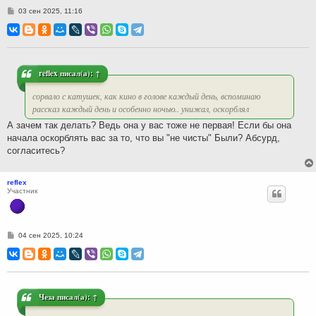
С
03 сен 2025, 11:16
о
о
б
щ
е
н
и
reflex
писал(а):
↑
е
сорвало с катушек, как кино в голове каждый день, вспоминаю
рассказ каждый день и особенно ночью.. унижал, оскорблял
А зачем так делать? Ведь она у вас тоже не первая! Если бы она
начала оскорблять вас за то, что вы "не чисты" Были? Абсурд,
согласитесь?
reflex
Участник
С
04 сен 2025, 10:24
о
о
б
щ
е
н
и
Чеза
писал(а):
↑
е