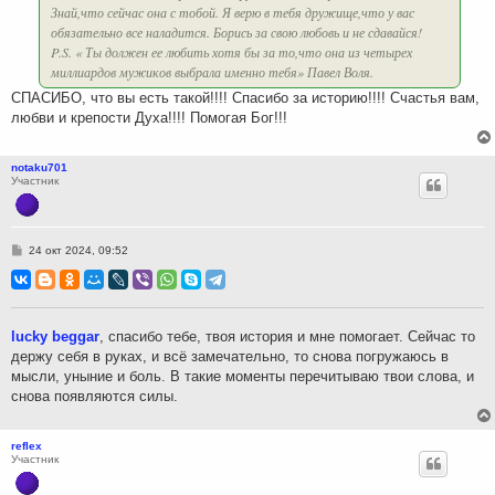
Знай,что сейчас она с тобой. Я верю в тебя дружище,что у вас
обязательно все наладится. Борись за свою любовь и не сдавайся!
P.S. « Ты должен ее любить хотя бы за то,что она из четырех
миллиардов мужиков выбрала именно тебя» Павел Воля.
СПАСИБО, что вы есть такой!!!! Спасибо за историю!!!! Счастья вам,
любви и крепости Духа!!!! Помогая Бог!!!
notaku701
Участник
С
24 окт 2024, 09:52
о
о
б
щ
е
н
lucky beggar
, спасибо тебе, твоя история и мне помогает. Сейчас то
и
держу себя в руках, и всё замечательно, то снова погружаюсь в
е
мысли, уныние и боль. В такие моменты перечитываю твои слова, и
снова появляются силы.
reflex
Участник