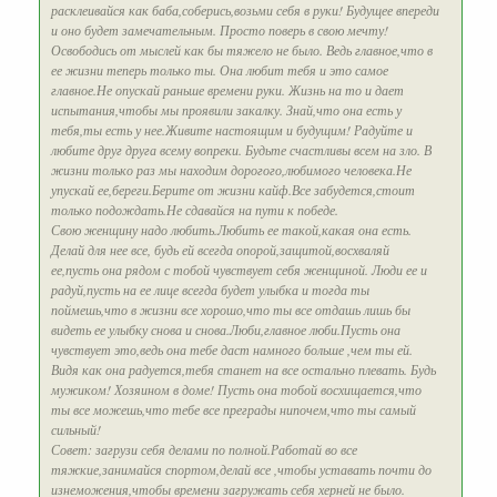
расклеивайся как баба,соберись,возьми себя в руки! Будущее впереди
и оно будет замечательным. Просто поверь в свою мечту!
Освободись от мыслей как бы тяжело не было. Ведь главное,что в
ее жизни теперь только ты. Она любит тебя и это самое
главное.Не опускай раньше времени руки. Жизнь на то и дает
испытания,чтобы мы проявили закалку. Знай,что она есть у
тебя,ты есть у нее.Живите настоящим и будущим! Радуйте и
любите друг друга всему вопреки. Будьте счастливы всем на зло. В
жизни только раз мы находим дорогого,любимого человека.Не
упускай ее,береги.Берите от жизни кайф.Все забудется,стоит
только подождать.Не сдавайся на пути к победе.
Свою женщину надо любить.Любить ее такой,какая она есть.
Делай для нее все, будь ей всегда опорой,защитой,восхваляй
ее,пусть она рядом с тобой чувствует себя женщиной. Люди ее и
радуй,пусть на ее лице всегда будет улыбка и тогда ты
поймешь,что в жизни все хорошо,что ты все отдашь лишь бы
видеть ее улыбку снова и снова.Люби,главное люби.Пусть она
чувствует это,ведь она тебе даст намного больше ,чем ты ей.
Видя как она радуется,тебя станет на все остально плевать. Будь
мужиком! Хозяином в доме! Пусть она тобой восхищается,что
ты все можешь,что тебе все преграды нипочем,что ты самый
сильный!
Совет: загрузи себя делами по полной.Работай во все
тяжкие,занимайся спортом,делай все ,чтобы уставать почти до
изнеможения,чтобы времени загружать себя херней не было.