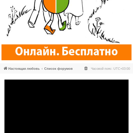
Настоящая любовь
Список форумов
Часовой пояс:
UTC+03:00