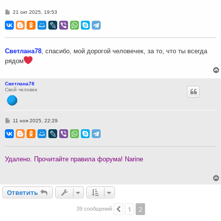
С
21 окт 2025, 19:53
о
о
б
щ
е
н
Светлана78
, спасибо, мой дорогой человечек, за то, что ты всегда
и
е
рядом
Светлана78
Свой человек
С
11 ноя 2025, 22:29
о
о
б
щ
е
н
Удалено. Прочитайте правила форума! Narine
и
е
Ответить
О
т
в
е
т
и
т
ь
1
2
Пред.
39 сообщений