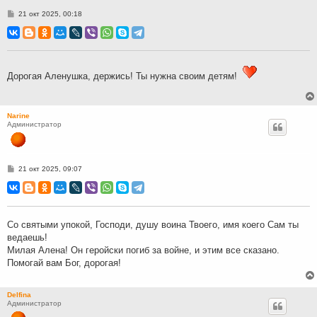
С
21 окт 2025, 00:18
о
о
б
щ
е
н
и
Дорогая Аленушка, держись! Ты нужна своим детям!
е
Narine
Администратор
С
21 окт 2025, 09:07
о
о
б
щ
е
н
Со святыми упокой, Господи, душу воина Твоего, имя коего Сам ты
и
ведаешь!
е
Милая Алена! Он геройски погиб за войне, и этим все сказано.
Помогай вам Бог, дорогая!
Delfina
Администратор