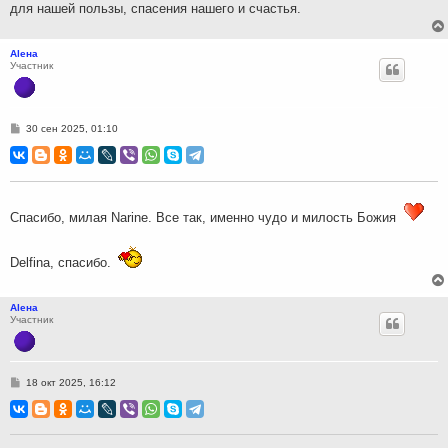
для нашей пользы, спасения нашего и счастья.
Аlена
Участник
С
30 сен 2025, 01:10
о
о
б
щ
е
н
и
Спасибо, милая Narine. Все так, именно чудо и милость Божия
е
Delfina, спасибо.
Аlена
Участник
С
18 окт 2025, 16:12
о
о
б
щ
е