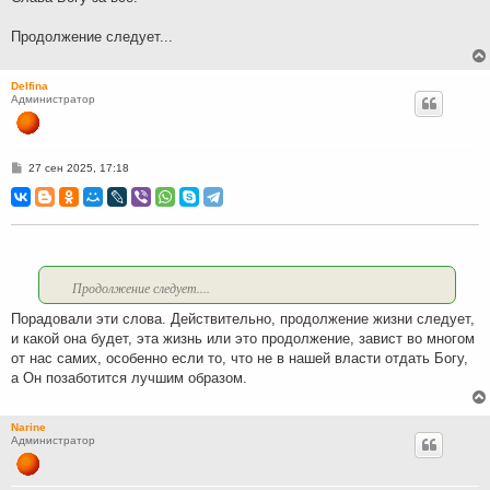
Продолжение следует...
Delfina
Администратор
С
27 сен 2025, 17:18
о
о
б
щ
е
н
и
е
Продолжение следует....
Порадовали эти слова. Действительно, продолжение жизни следует,
и какой она будет, эта жизнь или это продолжение, завист во многом
от нас самих, особенно если то, что не в нашей власти отдать Богу,
а Он позаботится лучшим образом.
Narine
Администратор