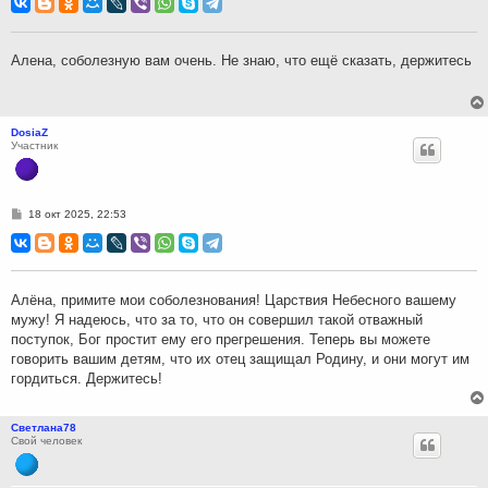
б
щ
е
н
Алена, соболезную вам очень. Не знаю, что ещё сказать, держитесь
и
е
DosiaZ
Участник
С
18 окт 2025, 22:53
о
о
б
щ
е
н
Алёна, примите мои соболезнования! Царствия Небесного вашему
и
мужу! Я надеюсь, что за то, что он совершил такой отважный
е
поступок, Бог простит ему его прегрешения. Теперь вы можете
говорить вашим детям, что их отец защищал Родину, и они могут им
гордиться. Держитесь!
Светлана78
Свой человек