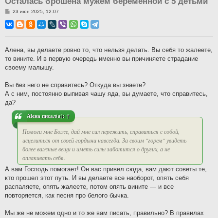
Осталась брошена мужем беременной с 5 детьми
С
23 июн 2025, 12:07
о
о
б
щ
е
н
Алена, вы делаете ровно то, что нельзя делать. Вы себя то жалеете,
и
то вините. И в первую очередь именно вы причиняете страдание
е
своему малышу.
Вы без него не справитесь? Откуда вы знаете?
А с ним, постоянно выпивая чашу яда, вы думаете, что справитесь,
да?
Аlена
писал(а):
↑
Помоги мне Боже, дай мне сил пережить, справиться с собой,
исцелиться от своей гордыни навсегда. За своим "горем" увидеть
более важные вещи и иметь силы заботится о других, а не
оплакивать себя.
А вам Господь помогает! Он вас привел сюда, вам дают советы те,
кто прошел этот путь. И вы делаете все наоборот, опять себя
распаляете, опять жалеете, потом опять вините — и все
повторяется, как песня про белого бычка.
Мы же не можем одно и то же вам писать, правильно? В правилах