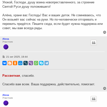
н
Упокой, Господи, душу воина новопреставленного, за строение
и
Святой Руси душу положившего!
е
Алёна, храни вас Господь! Вас и ваших деток. Не сомневаюсь, что
Он возьмёт вас сейчас на руки. Но по-человечески отгоревать и
пережить придётся. Пишите сюда, если будет нужна поддержка или
совет, мы вам всегда рады.
Аlена
Участник
С
21 окт 2025, 19:44
о
о
б
щ
е
н
Рассветная
, спасибо.
и
е
Спасибо вам всем. Ваша поддержка, действительно, помогает.
Аlена
Участник