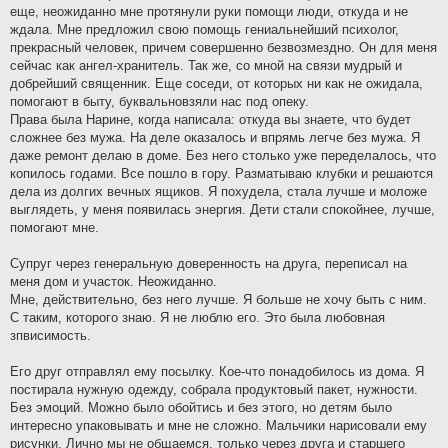
еще, неожиданно мне протянули руки помощи люди, откуда и не
ждала. Мне предложил свою помощь гениальнейший психолог,
прекрасный человек, причем совершенно безвозмездно. Он для меня
сейчас как ангел-хранитель. Так же, со мной на связи мудрый и
добрейший священник. Еще соседи, от которых ни как не ожидала,
помогают в быту, буквальновзяли нас под опеку.
Права была Нарине, когда написала: откуда вы знаете, что будет
сложнее без мужа. На деле оказалось и впрямь легче без мужа. Я
даже ремонт делаю в доме. Без него столько уже переделалось, что
копилось годами. Все пошло в гору. Разматываю клубки и решаются
дела из долгих вечных ящиков. Я похудела, стала лучше и моложе
выглядеть, у меня появилась энергия. Дети стали спокойнее, лучше,
помогают мне.
Супруг через генеральную доверенность на друга, переписал на
меня дом и участок. Неожиданно.
Мне, действительно, без него лучше. Я больше не хочу быть с ним.
С таким, которого знаю. Я не люблю его. Это была любовная
зпвисимость.
Его друг отправлял ему посылку. Кое-что понадобилось из дома. Я
постирала нужную одежду, собрала продуктовый пакет, нужности.
Без эмоций. Можно было обойтись и без этого, но детям было
интересно упаковывать и мне не сложно. Мальчики нарисовали ему
рисунки. Лично мы не общаемся, только через друга и старшего