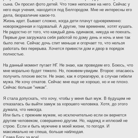
сына. Он просил фото детей. Что тоже непохоже на него. Сейчас у
него еще учения, находится под Белгородом. Мне не интересны его
дела, безразличие какое-то.
Жизнь идет. Бывает сложно, когда дети плачут одновременно:
новорожденная и годовалый. А другие, тем временем, хотят кушать.
Не радостно от того, что каждый день одинаков, никуда не поехать.
Первые дни загружала себя работой по дому день и ночь и мне так
было легче. Сейчас дочь спит меньше и огорчает то, что нельзя
работать без перерыва. Хочется привести дом и двор в порядок
полностью.
На данный момент пугает НГ. Не знаю, как проведем его. Боюсь, что
мне морально будет тяжело. Но, поживем-увидим. Второе: опасаюсь
получить плохие вести. Не знаю, как я отреагирую, в случае гибели
мужа. Не хочу откатов. Сейчас мне еще не хорошо, но и не плохо.
Сейчас больше "никак".
Я стала допускать, что хочу, чтобы у меня был муж. В будущем не
отказалась бы выйти замуж за хорошего человека. Хотя, до этого
думала, что никогда.
Или быть с прежним мужем, но исключительно если он вернется
другим человеком, совершенно другим. Но, надежд и иллюзий не
строю. Если и быть мужчине в моей жизни, то погодя. И
максимально не спеша, больше наблюдая.
Слава Богу за все!