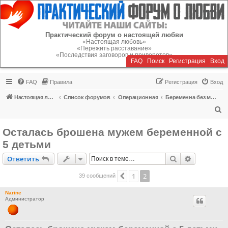
Регистрация
Практический форум о настоящей любви
«Настоящая любовь»
«Пережить расставание»
«Последствия заговоров и приворотов»
FAQ
Поиск
Р
е
г
и
с
т
р
а
ц
и
я
Вход
FAQ
Правила
Р
е
г
и
с
т
р
а
ц
и
я
Вход
Настоящая любовь
Список форумов
Операционная
Беременна без мужа
П
о
Осталась брошена мужем беременной с
и
5 детьми
с
Ответить
Поиск
Расширен
О
т
в
е
т
и
т
ь
к
1
2
Пред.
39 сообщений
Narine
Администратор