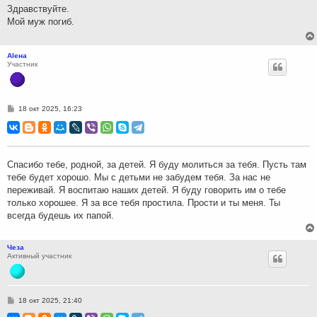
н
Здравствуйте.
и
Мой муж погиб.
е
Аlена
Участник
С
18 окт 2025, 16:23
о
о
б
щ
е
н
Спасибо тебе, родной, за детей. Я буду молиться за тебя. Пусть там
и
тебе будет хорошо. Мы с детьми не забудем тебя. За нас не
е
переживай. Я воспитаю наших детей. Я буду говорить им о тебе
только хорошее. Я за все тебя простила. Прости и ты меня. Ты
всегда будешь их папой.
Чеза
Активный участник
С
18 окт 2025, 21:40
о
о