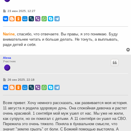
С
23 июн 2025, 12:27
о
о
б
щ
е
н
Narine
, спасибо, что отвечаете. Вы правы, я это понимаю. Буду
и
внимательнее читать и больше делать. Не тонуть, а выплывать,
е
ради детей и себя.
Аlена
Участник
С
26 сен 2025, 22:18
о
о
б
щ
е
н
Всем привет. Хочу немного рассказать, как развивается моя история.
и
11 августа я родила здоровую дочь. Она спокойная девочка и растет
е
очень красивой. 1 сентября мой муж ушел от нас. Мы уже не жили,
как супруги, но он помогал с детьми. А 11 сентября он ушел на СВО.
Пережила это очень тяжело. Поняла в буквальном смысле, что
значит "землю грызть" от боли. С Божией помощью выстояла. А