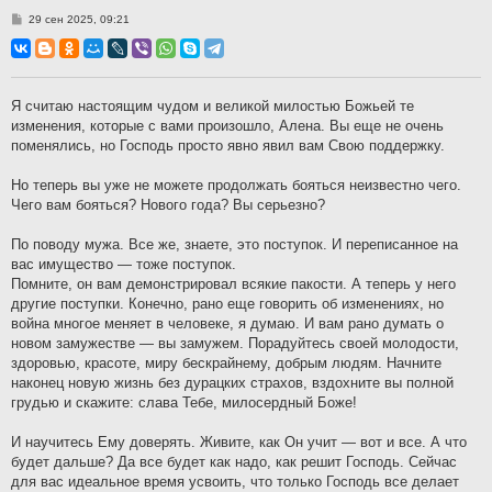
С
29 сен 2025, 09:21
о
о
б
щ
е
н
Я считаю настоящим чудом и великой милостью Божьей те
и
изменения, которые с вами произошло, Алена. Вы еще не очень
е
поменялись, но Господь просто явно явил вам Свою поддержку.
Но теперь вы уже не можете продолжать бояться неизвестно чего.
Чего вам бояться? Нового года? Вы серьезно?
По поводу мужа. Все же, знаете, это поступок. И переписанное на
вас имущество — тоже поступок.
Помните, он вам демонстрировал всякие пакости. А теперь у него
другие поступки. Конечно, рано еще говорить об изменениях, но
война многое меняет в человеке, я думаю. И вам рано думать о
новом замужестве — вы замужем. Порадуйтесь своей молодости,
здоровью, красоте, миру бескрайнему, добрым людям. Начните
наконец новую жизнь без дурацких страхов, вздохните вы полной
грудью и скажите: слава Тебе, милосердный Боже!
И научитесь Ему доверять. Живите, как Он учит — вот и все. А что
будет дальше? Да все будет как надо, как решит Господь. Сейчас
для вас идеальное время усвоить, что только Господь все делает