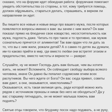
сказано, что на форуме идет обоюдная работа: форумчане помогают
увидеть обстоятельства со стороны, а тот, кому требуется помощь,
должен обдумывать, стараться делать, спрашивать, в верном ли
направлении он идет.
Вы пишете все новые и новые вещи про вашего мужа, после которых
появляются вопросы именно к вам: вы зачем с ним жили? Он вам
показал прямо на блюдечке свое коварство, несостоятельность как
мужа, подлость даже. Читать-то про такое и то противно, как мужик
сознательно прячется от алиментов! Так вам орден что ли дать за
то, что вы с ним жили, рожали детей? А о самих-то детях вы думали,
им-то каково прийти в мир, где вместо любви они встретят эгоизм и
предательство, вместо чистоты и верности — разврат.
Слушайте, ну не может Господь дать вам больше, чем вы хотите
взять, не может! Вспомните, Он соблюдает свободу выбора всякого
человека, иначе Он давно бы попалил содомским огнем всех
распутников. Вы чего ждете от Бога? Он вас сюда привел, советы
вам дают, а они, оказывается, неисполнимы?
Оказывается, есть такая великая цель, ради которой можно жить
рядом с источником проказы и никак без него не обходиться? Да у
вас старшему пятнадцать, он не может малыша помочь вам
поднять?
Святые отцы говорили, что блуднику посох надо подавать, а не руку,