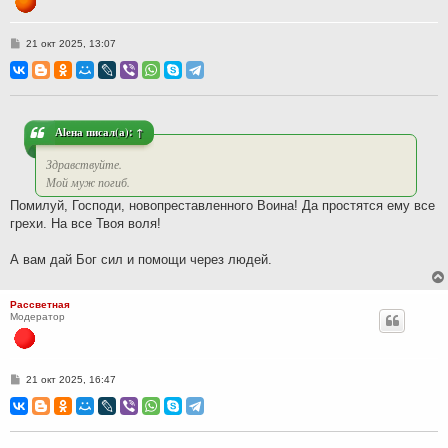
С
21 окт 2025, 13:07
о
о
б
щ
е
н
и
Аlена
писал(а):
↑
е
Здравствуйте.
Мой муж погиб.
Помилуй, Господи, новопреставленного Воина! Да простятся ему все
грехи. На все Твоя воля!
А вам дай Бог сил и помощи через людей.
Рассветная
Модератор
С
21 окт 2025, 16:47
о
о
б
щ
е