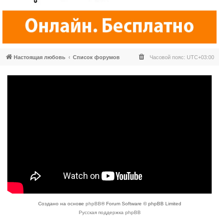
Настоящая любовь
Список форумов
Часовой пояс:
UTC+03:00
Создано на основе
phpBB
® Forum Software © phpBB Limited
Русская поддержка phpBB