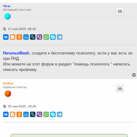
Чеза
Активный участник
С
17 ноя 2025, 08:30
о
о
б
щ
е
н
НатальяMash
, сходите к бесплатному психологу, если у вас есть он
и
при ПНД.
е
Или можете на этот форум в раздел "помощь психолога " написать,
описать проблему.
Delfina
Администратор
С
20 ноя 2025, 16:26
о
о
б
щ
е
н
и
е