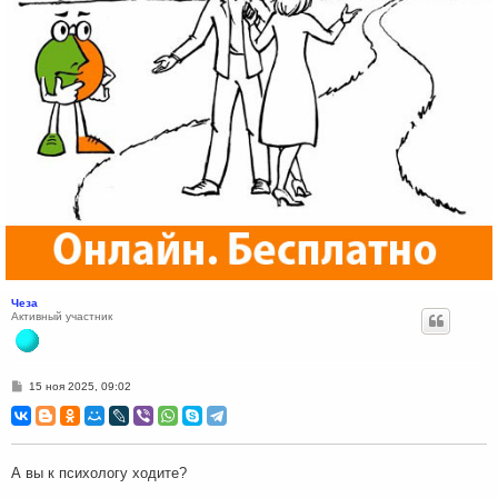
Чеза
Активный участник
С
15 ноя 2025, 09:02
о
о
б
щ
е
н
А вы к психологу ходите?
и
е