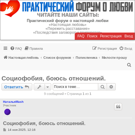
Регистрация
Практический форум о настоящей любви
«Настоящая любовь»
«Пережить расставание»
«Последствия заговоров и приворотов»
FAQ
Поиск
Р
е
г
и
с
т
р
а
ц
и
я
Вход
FAQ
Правила
Р
е
г
и
с
т
р
а
ц
и
я
Вход
Настоящая любовь
Список форумов
Поликлиника
Милости прошу
П
о
Социофобия, боюсь отношений.
и
Ответить
Поиск
Расширен
О
т
в
е
т
и
т
ь
с
9 сообщений • Страница
1
из
1
к
НатальяMash
Участник
Социофобия, боюсь отношений.
С
14 ноя 2025, 12:16
о