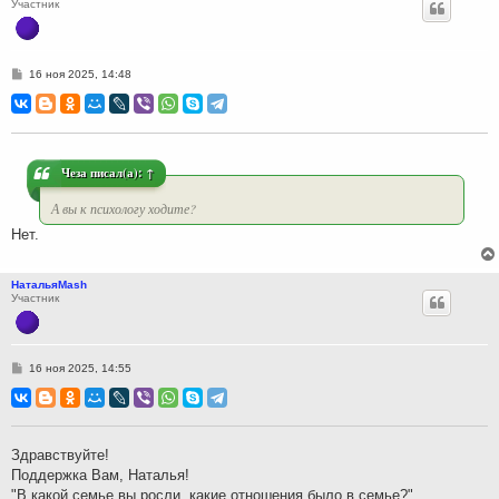
Участник
С
16 ноя 2025, 14:48
о
о
б
щ
е
н
и
Чеза
писал(а):
↑
е
А вы к психологу ходите?
Нет.
НатальяMash
Участник
С
16 ноя 2025, 14:55
о
о
б
щ
е
н
Здравствуйте!
и
Поддержка Вам, Наталья!
е
"В какой семье вы росли, какие отношения было в семье?"