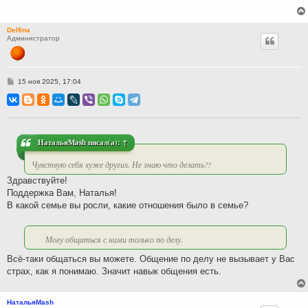
Delfina
Администратор
С
15 ноя 2025, 17:04
о
о
б
щ
е
н
и
НатальяMash
писал(а):
↑
е
Чувствую себя хуже других. Не знаю что делать?!
Здравствуйте!
Поддержка Вам, Наталья!
В какой семье вы росли, какие отношения было в семье?
Могу общаться с ними только по делу.
Всё-таки общаться вы можете. Общение по делу не вызывает у Вас
страх, как я понимаю. Значит навык общения есть.
НатальяMash