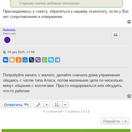
Страшно именно любовные отношения.
Присоединяюсь к совету, обратиться к нашему психологу, если у Вас
нет сопротивления и отвержения.
Gabriela
Участник
С
05 дек 2025, 17:59
о
о
б
щ
е
н
Попробуйте начать с малого, делайте сначала дома упражнения
и
общаясь с чатом типа Алиса, потом маленькие цели по несколько
е
минут общения с коллегами. Просто поздороваться или обсудить
что-то рабочее.
Ответить
О
т
в
е
т
и
т
ь
9 сообщений • Страница
1
из
1
Перейти