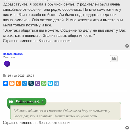
Здравствуйте, я росла в обычной семье. У родителей были очень
спокойные отношения, они редко ссорились. Но мне кажется что у
них и любви то особо не было. Им было под тридцать когда они
познакомились. Оба хотели детей. И мне кажется что и вместе они
были только поэтому и все.
"Всё-таки общаться вы можете. Общение по делу не вызывает у Вас
страх, как я понимаю. Значит навык общения есть."
Страшно именно любовные отношения.
НатальяMash
Участник
С
16 ноя 2025, 15:04
о
о
б
щ
е
н
и
Delfina
писал(а):
↑
е
Всё-таки общаться вы можете. Общение по делу не вызывает у
Вас страх, как я понимаю. Значит навык общения есть.
Страшно именно любовные отношения.