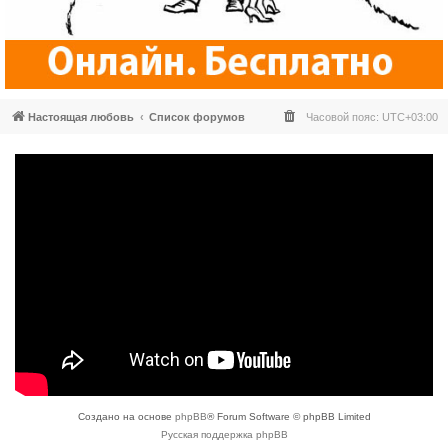
Настоящая любовь
Список форумов
Часовой пояс:
UTC+03:00
Создано на основе
phpBB
® Forum Software © phpBB Limited
Русская поддержка phpBB