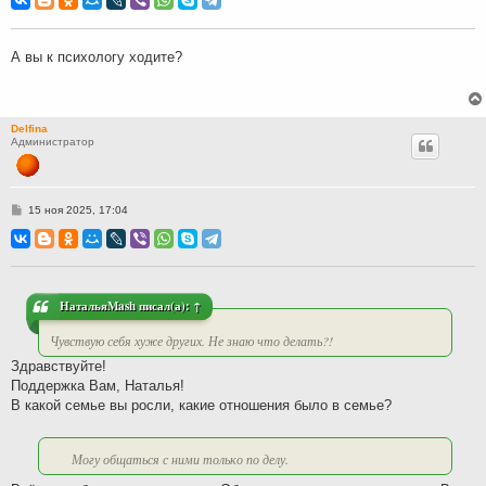
б
щ
е
н
А вы к психологу ходите?
и
е
Delfina
Администратор
С
15 ноя 2025, 17:04
о
о
б
щ
е
н
и
НатальяMash
писал(а):
↑
е
Чувствую себя хуже других. Не знаю что делать?!
Здравствуйте!
Поддержка Вам, Наталья!
В какой семье вы росли, какие отношения было в семье?
Могу общаться с ними только по делу.