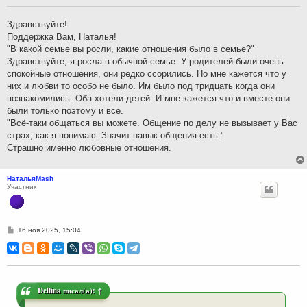
щ
е
н
Здравствуйте!
и
Поддержка Вам, Наталья!
е
"В какой семье вы росли, какие отношения было в семье?"
Здравствуйте, я росла в обычной семье. У родителей были очень
спокойные отношения, они редко ссорились. Но мне кажется что у
них и любви то особо не было. Им было под тридцать когда они
познакомились. Оба хотели детей. И мне кажется что и вместе они
были только поэтому и все.
"Всё-таки общаться вы можете. Общение по делу не вызывает у Вас
страх, как я понимаю. Значит навык общения есть."
Страшно именно любовные отношения.
НатальяMash
Участник
С
16 ноя 2025, 15:04
о
о
б
щ
е
н
и
Delfina
писал(а):
↑
е