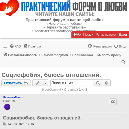
Регистрация
Практический форум о настоящей любви
«Настоящая любовь»
«Пережить расставание»
«Последствия заговоров и приворотов»
FAQ
Поиск
Р
е
г
и
с
т
р
а
ц
и
я
Вход
FAQ
Правила
Р
е
г
и
с
т
р
а
ц
и
я
Вход
Настоящая любовь
Список форумов
Поликлиника
Милости прошу
П
о
Социофобия, боюсь отношений.
и
Ответить
Поиск
Расширен
О
т
в
е
т
и
т
ь
с
9 сообщений • Страница
1
из
1
к
НатальяMash
Участник
Социофобия, боюсь отношений.
С
14 ноя 2025, 12:16
о