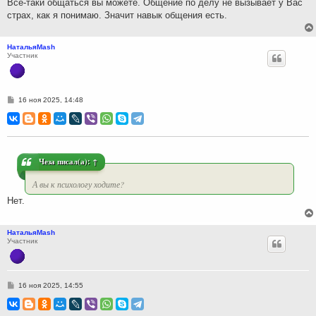
Всё-таки общаться вы можете. Общение по делу не вызывает у Вас
страх, как я понимаю. Значит навык общения есть.
НатальяMash
Участник
С
16 ноя 2025, 14:48
о
о
б
щ
е
н
и
Чеза
писал(а):
↑
е
А вы к психологу ходите?
Нет.
НатальяMash
Участник
С
16 ноя 2025, 14:55
о
о
б