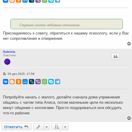
б
щ
е
н
и
е
Страшно именно любовные отношения.
Присоединяюсь к совету, обратиться к нашему психологу, если у Вас
нет сопротивления и отвержения.
Gabriela
Участник
С
05 дек 2025, 17:59
о
о
б
щ
е
н
Попробуйте начать с малого, делайте сначала дома упражнения
и
общаясь с чатом типа Алиса, потом маленькие цели по несколько
е
минут общения с коллегами. Просто поздороваться или обсудить
что-то рабочее.
Ответить
О
т
в
е
т
и
т
ь