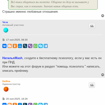
Всё-таки общаться вы можете. Общение по делу не вызывает у
Вас страх, как я понимаю. Значит навык общения есть.
Страшно именно любовные отношения.
Чеза
Активный участник
С
17 ноя 2025, 08:30
о
о
б
щ
е
н
НатальяMash
, сходите к бесплатному психологу, если у вас есть он
и
при ПНД.
е
Или можете на этот форум в раздел "помощь психолога " написать,
описать проблему.
Delfina
Администратор
С
20 ноя 2025, 16:26
о
о