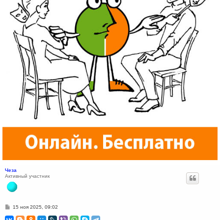
Чеза
Активный участник
С
15 ноя 2025, 09:02
о
о