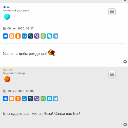
Чеза
Активный участник
С
06 сен 2025, 01:37
о
о
б
щ
е
н
и
Narine, с днём рождения!
е
Narine
Администратор
С
10 сен 2025, 05:06
о
о
б
щ
е
н
Благодарю вас, милая Чеза! Спаси вас Бог!
и
е