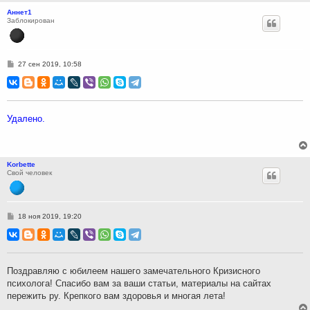
Аннет1
Заблокирован
С
27 сен 2019, 10:58
о
о
б
щ
е
н
Удалено.
и
е
Korbette
Свой человек
С
18 ноя 2019, 19:20
о
о
б
щ
е
н
Поздравляю с юбилеем нашего замечательного Кризисного
и
психолога! Спасибо вам за ваши статьи, материалы на сайтах
е
пережить ру. Крепкого вам здоровья и многая лета!