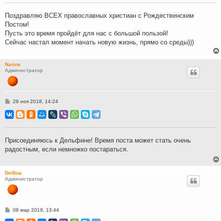
щ
е
н
Поздравляю ВСЕХ православных христиан с Рождественским
и
Постом!
е
Пусть это время пройдёт для нас с большой пользой!
Сейчас настал момент начать новую жизнь, прямо со среды)))
Narine
Администратор
С
28 ноя 2018, 14:24
о
о
б
щ
е
н
Присоединяюсь к Дельфине! Время поста может стать очень
и
радостным, если немножко постараться.
е
Delfina
Администратор
С
08 мар 2019, 13:44
о