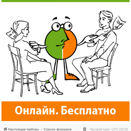
Настоящая любовь
Список форумов
Часовой пояс:
UTC+03:00