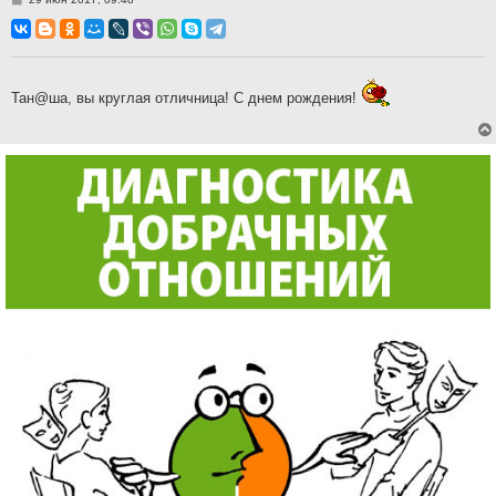
о
о
б
щ
е
н
и
Тан@ша, вы круглая отличница! С днем рождения!
е