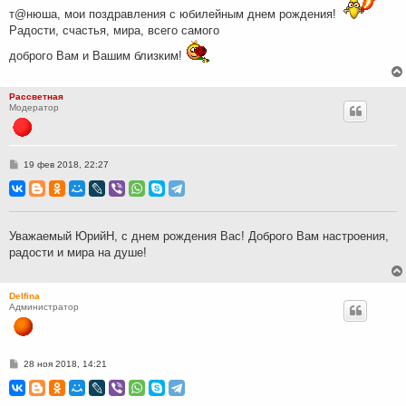
т@нюша, мои поздравления с юбилейным днем рождения!
Радости, счастья, мира, всего самого
доброго Вам и Вашим близким!
Рассветная
Модератор
С
19 фев 2018, 22:27
о
о
б
щ
е
н
Уважаемый ЮрийН, с днем рождения Вас! Доброго Вам настроения,
и
радости и мира на душе!
е
Delfina
Администратор
С
28 ноя 2018, 14:21
о
о
б