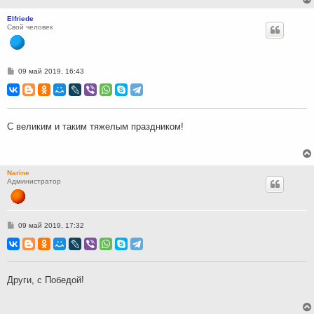
Elfriede
Свой человек
С
09 май 2019, 16:43
о
о
б
щ
е
н
С великим и таким тяжелым праздником!
и
е
Narine
Администратор
С
09 май 2019, 17:32
о
о
б
щ
е
н
Други, с Победой!
и
е