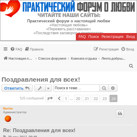
Регистрация
Практический форум о настоящей любви
«Настоящая любовь»
«Пережить расставание»
«Последствия заговоров и приворотов»
FAQ
Поиск
Р
е
г
и
с
т
р
а
ц
и
я
Вход
FAQ
Правила
Р
е
г
и
с
т
р
а
ц
и
я
Вход
Настоящая любовь
Список форумов
Комната отдыха
Лента добрых новостей
П
о
Поздравления для всех!
и
Ответить
Поиск
Расширен
О
т
в
е
т
и
т
ь
с
к
Страница
24
из
24
1
20
21
22
23
24
Пред.
525 сообщений
…
Narine
Администратор
Re: Поздравления для всех!
С
29 июн 2017, 09:48