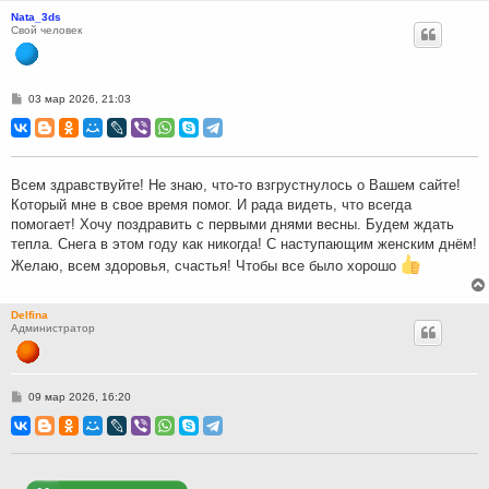
Nata_3ds
Свой человек
С
03 мар 2026, 21:03
о
о
б
щ
е
н
Всем здравствуйте! Не знаю, что-то взгрустнулось о Вашем сайте!
и
Который мне в свое время помог. И рада видеть, что всегда
е
помогает! Хочу поздравить с первыми днями весны. Будем ждать
тепла. Снега в этом году как никогда! С наступающим женским днём!
Желаю, всем здоровья, счастья! Чтобы все было хорошо
Delfina
Администратор
С
09 мар 2026, 16:20
о
о
б
щ
е
н
и