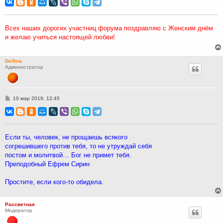
о
б
щ
е
н
Всех наших дорогих участниц форума поздравляю с Женским днём
и
и желаю учиться настоящей любви!
е
Delfina
Администратор
С
10 мар 2019, 12:45
о
о
б
щ
е
н
Если ты, человек, не прощаешь всякого
и
согрешившего против тебя, то не утруждай себя
е
постом и молитвой… Бог не примет тебя.
Преподобный Ефрем Сирин
Простите, если кого-то обидела.
Рассветная
Модератор