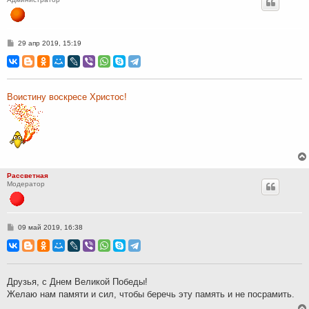
С
29 апр 2019, 15:19
о
о
б
щ
е
н
Воистину воскресе Христос!
и
е
Рассветная
Модератор
С
09 май 2019, 16:38
о
о
б
щ
е
н
Друзья, с Днем Великой Победы!
и
Желаю нам памяти и сил, чтобы беречь эту память и не посрамить.
е