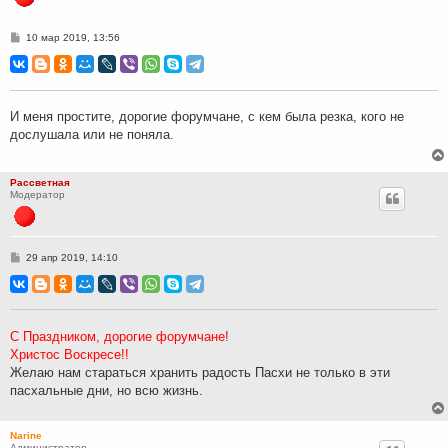
С
10 мар 2019, 13:56
о
о
б
щ
е
н
И меня простите, дорогие форумчане, с кем была резка, кого не
и
дослушала или не поняла.
е
Рассветная
Модератор
С
29 апр 2019, 14:10
о
о
б
щ
е
н
С Праздником, дорогие форумчане!
и
Христос Воскресе!!
е
Желаю нам стараться хранить радость Пасхи не только в эти
пасхальные дни, но всю жизнь.
Narine
Администратор