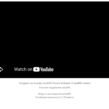
Создано на основе
phpBB
® Forum Software © phpBB Limited
Русская поддержка phpBB
Моды и расширения phpBB
Конфиденциальность
|
Правила