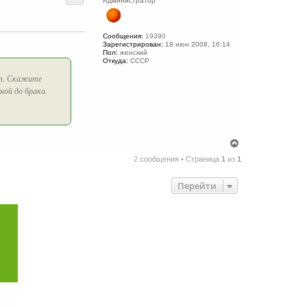
Администратор
Сообщения:
19390
Зарегистрирован:
18 июн 2008, 16:14
Пол:
женский
Откуда:
СССР
рт. Скажите
ной до брака.
В
е
2 сообщения • Страница
1
из
1
р
н
у
Перейти
т
ь
с
я
к
н
а
ч
а
л
у