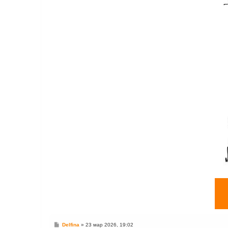
С
Delfina
»
23 мар 2026, 19:02