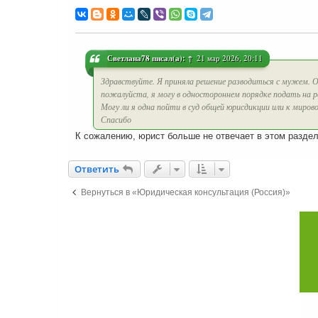
о
о
б
щ
е
н
и
Светлана78
писал(а):
↑
21 мар 2026, 20:11
е
Здравствуйте. Я приняла решение разводиться с мужем. О
пожалуйста, я могу в одностороннем порядке подать на р
Могу ли я одна пойти в суд общей юрисдикции или к мирово
Спасибо
К сожалению, юрист больше не отвечает в этом раздел
Ответить
О
т
в
е
т
и
т
ь
Вернуться в «Юридическая консультация (Россия)»