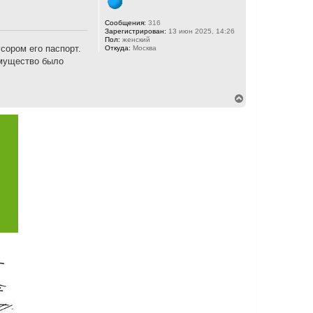
Сообщения:
316
Зарегистрирован:
13 июн 2025, 14:26
Пол:
женский
сором его паспорт.
Откуда:
Москва
имущество было
В
е
р
н
у
т
ь
с
я
к
н
а
ч
а
л
у