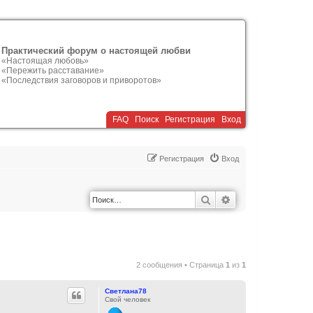
Практический форум о настоящей любви
«Настоящая любовь»
«Пережить расставание»
«Последствия заговоров и приворотов»
FAQ
Поиск
Р
е
г
и
с
т
р
а
ц
и
я
Вход
Р
е
г
и
с
т
р
а
ц
и
я
Вход
Поиск
Расширенный по
2 сообщения • Страница
1
из
1
Светлана78
Свой человек