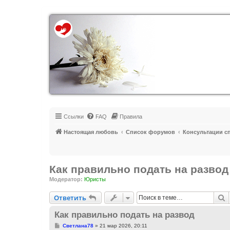
Регистрация
Ссылки
FAQ
Правила
Настоящая любовь
Список форумов
Консультации с
Как правильно подать на развод
Модератор:
Юристы
Ответить
П
О
т
в
е
т
и
т
ь
Как правильно подать на развод
С
Светлана78
»
21 мар 2026, 20:11