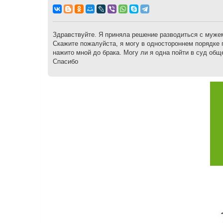
о
о
б
щ
е
н
Здравствуйте. Я приняла решение разводиться с мужем.
и
Скажите пожалуйста, я могу в одностороннем порядке 
е
нажито мной до брака. Могу ли я одна пойти в суд об
Спасибо