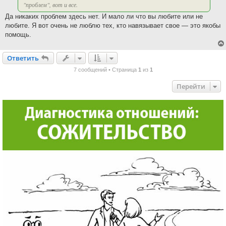
"проблем", вот и все.
Да никаких проблем здесь нет. И мало ли что вы любите или не
любите. Я вот очень не люблю тех, кто навязывает свое — это якобы
помощь.
Ответить
О
т
в
е
т
и
т
ь
7 сообщений • Страница
1
из
1
Перейти