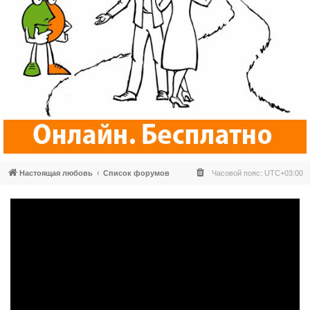
Настоящая любовь
Список форумов
Часовой пояс:
UTC+03:00