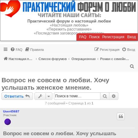
Регистрация
Практический форум о настоящей любви
«Настоящая любовь»
«Пережить расставание»
«Последствия заговоров и приворотов»
FAQ
Поиск
Р
е
г
и
с
т
р
а
ц
и
я
Вход
FAQ
Правила
Р
е
г
и
с
т
р
а
ц
и
я
Вход
Настоящая любовь
Список форумов
Операционная
Роман с семейным человеком
П
о
Вопрос не совсем о любви. Хочу
и
услышать женское мнение.
с
Ответить
Поиск
Расширен
О
т
в
е
т
и
т
ь
к
7 сообщений • Страница
1
из
1
User45687
Участник
Вопрос не совсем о любви. Хочу услышать