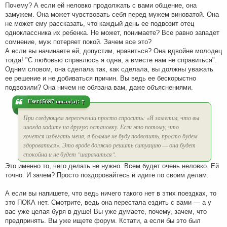
Почему? А если ей неловко продолжать с вами общение, она
замужем. Она может чувствовать себя перед мужем виноватой. Она
не может ему рассказать, что каждый день ее подвозит отец
одноклассника их ребенка. Не может, понимаете? Все равно западет
сомнение, муж потеряет покой. Зачем все это?
А если вы начинаете ей, допустим, нравиться? Она вдвойне молодец
тогда! "С любовью справлюсь я одна, а вместе нам не справиться".
Одним словом, она сделала так, как сделала, вы должны уважать
ее решение и не добиваться причин. Вы ведь ее бескорыстно
подвозили? Она ничем не обязана вам, даже объяснениями.
User45687
писал(а):
↑
При следующем пересечении просто спросить: «Я заметил, что вы
иногда ходите на другую остановку. Если это потому, что
хочется избегать меня, я больше не буду подвозить, просто будем
здороваться». Это вроде должно решить ситуацию — она будет
спокойна и не будет "шарахаться".
Это именно то, чего делать не нужно. Всем будет очень неловко. Ей
точно. И зачем? Просто поздоровайтесь и идите по своим делам.
А если вы напишете, что ведь ничего такого нет в этих поездках, то
это ПОКА нет. Смотрите, ведь она перестала ездить с вами — а у
вас уже целая буря в душе! Вы уже думаете, почему, зачем, что
предпринять. Вы уже ищете форум. Кстати, а если бы это был