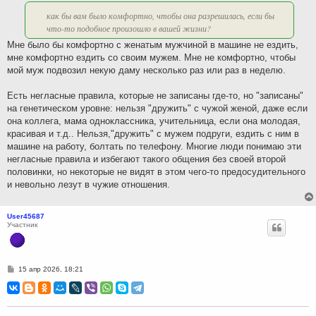
е
как бы вам было комфортно, чтобы она разрешилась, если бы
что-то подобное произошло в вашей жизни?
Мне было бы комфортно с женатым мужчиной в машине не ездить,
мне комфортно ездить со своим мужем. Мне не комфортно, чтобы
мой муж подвозил некую даму несколько раз или раз в неделю.
Есть негласные правила, которые не записаны где-то, но "записаны"
на генетическом уровне: нельзя "дружить" с чужой женой, даже если
она коллега, мама одноклассника, учительница, если она молодая,
красивая и т.д.. Нельзя,"дружить" с мужем подруги, ездить с ним в
машине на работу, болтать по телефону. Многие люди понимаю эти
негласные правила и избегают такого общения без своей второй
половинки, но некоторые не видят в этом чего-то предосудительного
и невольно лезут в чужие отношения.
User45687
Участник
С
15 апр 2026, 18:21
о
о
б
щ
е