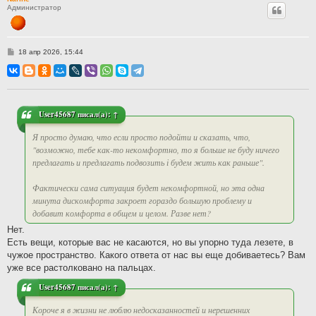
Администратор
С
18 апр 2026, 15:44
о
о
б
щ
е
н
и
User45687
писал(а):
↑
е
Я просто думаю, что если просто подойти и сказать, что,
"возможно, тебе как-то некомфортно, то я больше не буду ничего
предлагать и предлагать подвозить і будем жить как раньше".
Фактически сама ситуация будет некомфортной, но эта одна
минута дискомфорта закроет гораздо большую проблему и
добавит комфорта в общем и целом. Разве нет?
Нет.
Есть вещи, которые вас не касаются, но вы упорно туда лезете, в
чужое пространство. Какого ответа от нас вы еще добиваетесь? Вам
уже все растолковано на пальцах.
User45687
писал(а):
↑
Короче я в жизни не люблю недосказанностей и нерешенних