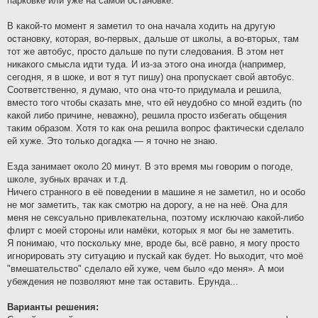
парковке или уже на самой остановке.
В какой-то момент я заметил то она начала ходить на другую
остановку, которая, во-первых, дальше от школы, а во-вторых, там
тот же автобус, просто дальше по пути следования. В этом нет
никакого смысла идти туда. И из‑за этого она иногда (например,
сегодня, я в шоке, и вот я тут пишу) она пропускает свой автобус.
Соответственно, я думаю, что она что-то придумала и решила,
вместо того чтобы сказать мне, что ей неудобно со мной ездить (по
какой либо причине, неважно), решила просто избегать общения
таким образом. Хотя то как она решила вопрос фактически сделало
ей хуже. Это только догадка — я точно не знаю.
Езда занимает около 20 минут. В это время мы говорим о погоде,
школе, зубных врачах и т.д.
Ничего странного в её поведении в машине я не заметил, но и особо
не мог заметить, так как смотрю на дорогу, а не на неё. Она для
меня не сексуально привлекательна, поэтому исключаю какой-либо
флирт с моей стороны или намёки, которых я мог бы не заметить.
Я понимаю, что поскольку мне, вроде бы, всё равно, я могу просто
игнорировать эту ситуацию и пускай как будет. Но выходит, что моё
"вмешательство" сделало ей хуже, чем было «до меня». А мои
убеждения не позволяют мне так оставить. Ерунда...
Варианты решения: