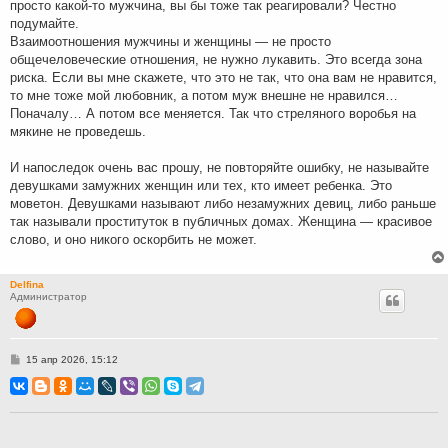
просто какой-то мужчина, вы бы тоже так реагировали? Честно
подумайте.
Взаимоотношения мужчины и женщины — не просто
общечеловеческие отношения, не нужно лукавить. Это всегда зона
риска. Если вы мне скажете, что это не так, что она вам не нравится,
то мне тоже мой любовник, а потом муж внешне не нравился…
Поначалу… А потом все меняется. Так что стреляного воробья на
мякине не проведешь.
И напоследок очень вас прошу, не повторяйте ошибку, не называйте
девушками замужних женщин или тех, кто имеет ребенка. Это
моветон. Девушками называют либо незамужних девиц, либо раньше
так называли проституток в публичных домах. Женщина — красивое
слово, и оно никого оскорбить не может.
Delfina
Администратор
С
15 апр 2026, 15:12
о
о
б
щ
е
н
и