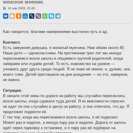
женское мнение.
С
14 апр 2026, 22:40
о
о
б
щ
е
н
Как говорится, благими намерениями выстелен путь в ад.
и
е
Контекст.
Есть замужняя девушка, я женатый мужчина. Нам обоим около 40.
Наши дети — одноклассники. На протяжении трех лет мы иногда
пересекаемся возле школы и общаемся группой родителей, когда
забираем или отдаём детей. То есть знакомство на уровне —
узнавать друг друга среди людей. Я не знаю её имени, и, думаю, она
моего тоже. Детей приглашали на дни рождения — но это, наверное,
не важно.
Ситуация.
В начале этой зимы по дороге на работу мы случайно пересеклись
возле школы, когда сдавали туда детей. Я из вежливости спросил,
не едет ли она случайно в центр на работу, и она ответила, что да. Я
предложил подвезти её.
С тех пор, когда мы пересекаемся возле школы, я её подвозил.
Может раз в неделю, а иногда пару раз в неделю. Дорога от школы
идёт через парковку к остановке, и я пару раз её подбирал на