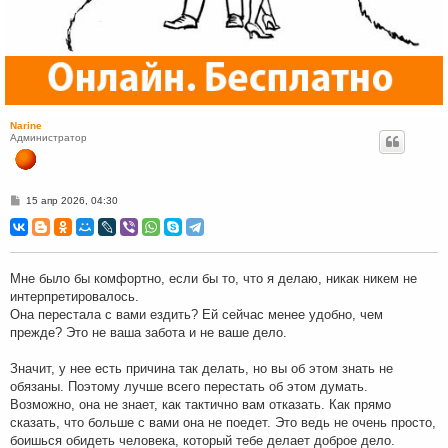
Narine
Администратор
С
15 апр 2026, 04:30
о
о
б
щ
е
н
Мне было бы комфортно, если бы то, что я делаю, никак никем не
и
интерпретировалось.
е
Она перестала с вами ездить? Ей сейчас менее удобно, чем
прежде? Это не ваша забота и не ваше дело.
Значит, у нее есть причина так делать, но вы об этом знать не
обязаны. Поэтому лучше всего перестать об этом думать.
Возможно, она не знает, как тактично вам отказать. Как прямо
сказать, что больше с вами она не поедет. Это ведь не очень просто,
боишься обидеть человека, который тебе делает доброе дело.