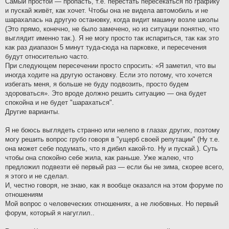
Самый простой — пропасть, т.е. перестать пересекаться по графику
и пускай живёт, как хочет. Чтобы она не видела автомобиль и не
шарахалась на другую остановку, когда видит машину возле школы
(Это прямо, конечно, не было замечено, но из ситуации понятно, что
выглядит именно так.). Я не могу просто так испариться, так как это
как раз диапазон 5 минут туда-сюда на парковке, и пересечения
будут относительно часто.
При следующем пересечении просто спросить: «Я заметил, что вы
иногда ходите на другую остановку. Если это потому, что хочется
избегать меня, я больше не буду подвозить, просто будем
здороваться». Это вроде должно решить ситуацию — она будет
спокойна и не будет "шарахаться".
Другие варианты.
Я не боюсь выглядеть странно или нелепо в глазах других, поэтому
могу решить вопрос грубо говоря в "ущерб своей репутации" (Ну т.е.
она может себе подумать, что я дибил какой-то. Ну и пускай.). Суть
чтобы она спокойно себе жила, как раньше. Уже жалею, что
предложил подвезти её первый раз — если бы не зима, скорее всего,
я этого и не сделал.
И, честно говоря, не знаю, как я вообще оказался на этом форуме по
отношениям
Мой вопрос о человеческих отношениях, а не любовных. Но первый
форум, который я нагуглил..