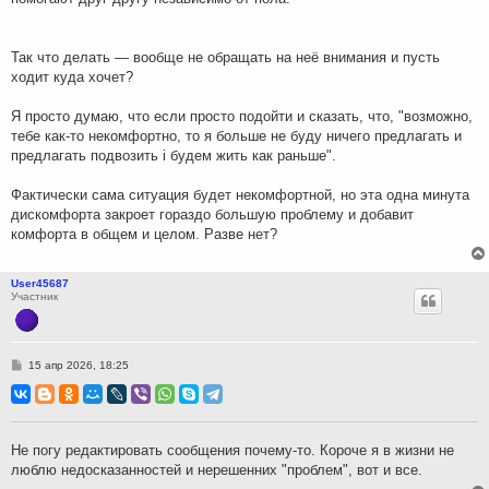
Так что делать — вообще не обращать на неё внимания и пусть
ходит куда хочет?
Я просто думаю, что если просто подойти и сказать, что, "возможно,
тебе как-то некомфортно, то я больше не буду ничего предлагать и
предлагать подвозить і будем жить как раньше".
Фактически сама ситуация будет некомфортной, но эта одна минута
дискомфорта закроет гораздо большую проблему и добавит
комфорта в общем и целом. Разве нет?
User45687
Участник
С
15 апр 2026, 18:25
о
о
б
щ
е
н
Не погу редактировать сообщения почему-то. Короче я в жизни не
и
люблю недосказанностей и нерешенних "проблем", вот и все.
е