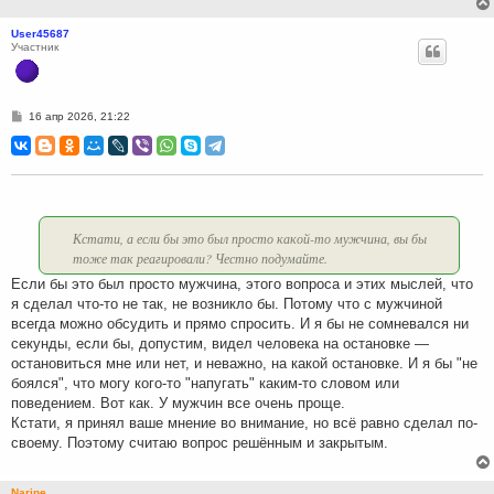
User45687
Участник
С
16 апр 2026, 21:22
о
о
б
щ
е
н
и
е
Кстати, а если бы это был просто какой-то мужчина, вы бы
тоже так реагировали? Честно подумайте.
Если бы это был просто мужчина, этого вопроса и этих мыслей, что
я сделал что-то не так, не возникло бы. Потому что с мужчиной
всегда можно обсудить и прямо спросить. И я бы не сомневался ни
секунды, если бы, допустим, видел человека на остановке —
остановиться мне или нет, и неважно, на какой остановке. И я бы "не
боялся", что могу кого-то "напугать" каким-то словом или
поведением. Вот как. У мужчин все очень проще.
Кстати, я принял ваше мнение во внимание, но всё равно сделал по-
своему. Поэтому считаю вопрос решённым и закрытым.
Narine