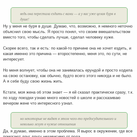
н
и
е
ведь она перестала ездить с вами — а у вас уже целая буря в
душе!
Ну у меня не буря в душе. Думаю, что, возможно, я немного неточно
объяснил свою мысль. Я просто понял, что своим вмешательством
вместо того, чтобы сделать лучше, сделал человеку хуже.
Скорее всего, так и есть: по какой-то причине она не хочет ездить, и
какая именно это причина — второстепенно, меня это, по сути, не
интересует.
Но меня волнует, чтобы она не занималась ерундой и просто ходила
на свою остановку, как обычно, будто всего этого никогда и не было.
А я себе буду свою жизнь жить.
Кстати, моя жена об этом знает — я ей сказал практически сразу, т.к.
по ходу поездки узнаю много новостей о школе и рассказиваю
вечером жене что интересного узнал.
но некоторые не видят в этом чего-то предосудительного и
невольно лезут в чужие отношения
Да, я думаю, именно в этом проблема. Я вырос в окружении, где все
помогают друг другу независимо от пола.