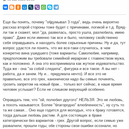
о
о
б
щ
е
н
Еще бы понять, почему "обдумывал 3 года", ведь очень вероятно
и
рассказ второй стороны тоже будет с причинами, логикой и т.д. Вряд-
е
ли так и скажет, мол "да, развелась, просто ушла, разлюбила, имею
право". Даже если именно так все и было, человеку свойственно
себя оправдывать и находить более серьезные причины. Ну и да, тут
вопрос удастся ли понять, что же все-таки случилось, в чем
конкретно вина ушедшего (тоже варианты. Самолюбие, например,
предположим вы требовали семейной иерархии с главенством мужа,
как и положено. А она это воспринимала как жуткое издевательство.
Туда же - она "за собой следила", фигурка и все такое. А вы нет -
работа, да и зачем. Ну и... придумала нечто). И все это не
правильно, все это грех, канонически надо бы семью починять,
грозить запретом на новый брак... только вот сейчас, в наше время
человек услышит? Если не слишком верующий особенно.
Оправдать тем, что "ой, полюбил другого" НЕЛЬЗЯ. Это не любовь,
а похоть называется. Более "благородно" влюбленность", ну суть то
та же самая... Оно еще годится для молодых, что к браку готовятся,
тогда дальше любовь растим. А для состоящих в браке
категорически без вариантов - грех. Другой вопрос, если семью уже
развалили, прошли годы, обе стороны свои ошибки осознали, но