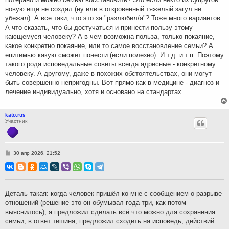
новую еще не создал (ну или в откровенный тяжелый загул не
убежал). А все таки, что это за "разлюбил/а"? Тоже много вариантов.
А что сказать, что-бы достучаться и принести пользу этому
кающемуся человеку? А в чем возможна польза, только покаяние,
какое конкретно покаяние, или то самое восстановление семьи? А
епитимью какую сможет понести (если полезно). И т.д. и т.п. Поэтому
такого рода исповедальные советы всегда адресные - конкретному
человеку. А другому, даже в похожих обстоятельствах, они могут
быть совершенно непригодны. Вот прямо как в медицине - диагноз и
лечение индивидуально, хотя и основано на стандартах.
kato.rus
Участник
С
30 апр 2026, 21:52
о
о
б
щ
е
н
Деталь такая: когда человек пришёл ко мне с сообщением о разрыве
и
отношений (решение это он обумывал года три, как потом
е
выяснилось), я предложил сделать всё что можно для сохранения
семьи; в ответ тишина; предложил сходить на исповедь, действий