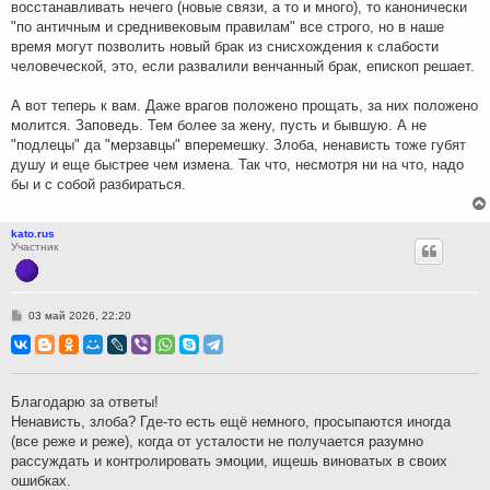
восстанавливать нечего (новые связи, а то и много), то канонически
"по античным и среднивековым правилам" все строго, но в наше
время могут позволить новый брак из снисхождения к слабости
человеческой, это, если развалили венчанный брак, епископ решает.
А вот теперь к вам. Даже врагов положено прощать, за них положено
молится. Заповедь. Тем более за жену, пусть и бывшую. А не
"подлецы" да "мерзавцы" вперемешку. Злоба, ненависть тоже губят
душу и еще быстрее чем измена. Так что, несмотря ни на что, надо
бы и с собой разбираться.
kato.rus
Участник
С
03 май 2026, 22:20
о
о
б
щ
е
н
Благодарю за ответы!
и
Ненависть, злоба? Где-то есть ещё немного, просыпаются иногда
е
(все реже и реже), когда от усталости не получается разумно
рассуждать и контролировать эмоции, ищешь виноватых в своих
ошибках.