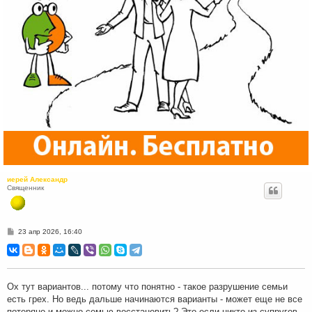
иерей Александр
Священник
С
23 апр 2026, 16:40
о
о
б
щ
е
н
Ох тут вариантов... потому что понятно - такое разрушение семьи
и
есть грех. Но ведь дальше начинаются варианты - может еще не все
е
потеряно и можно семью восстановить? Это если никто из супругов