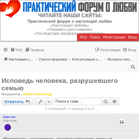
Регистрация
Практический форум о настоящей любви
«Настоящая любовь»
«Пережить расставание»
«Последствия заговоров и приворотов»
FAQ
Поиск
Р
е
г
и
с
т
р
а
ц
и
я
Вход
FAQ
Правила
Р
е
г
и
с
т
р
а
ц
и
я
Вход
Настоящая любовь
Список форумов
Консультации специалистов
Вопросы священнику о браке, разводе, расставании
П
о
Исповедь человека, разрушевшего
и
семью
с
Модератор:
иерей Александр
к
Ответить
Поиск
Расширен
О
т
в
е
т
и
т
ь
5 сообщений • Страница
1
из
1
kato.rus
Участник