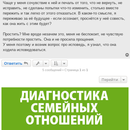
Чаще у меня сочувствие к ней и печаль от того, что не вернуть, не
исправить, не сделаны попытки что-то изменить, столько вместе
пережить и так легко от этого отказаться. В каком-то смысле, я
переживаю за её будущее - если осознает, проснётся у неё совесть,
как она жить с этим будет?
Простить? Мне вроде незачем это, меня не беспокоит, не чувствую
потребности простить. Она и не просила прощения.
У меня поэтому и возник вопрос про исповедь, я узнал, что она
ходила исповедоваться.
Ответить
О
т
в
е
т
и
т
ь
5 сообщений • Страница
1
из
1
Перейти