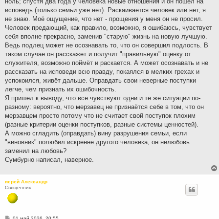
ноль; спустя два года у человека новые отношения и он пошёл на
исповедь (только семьи уже нет). Раскаивается человек или нет, я
не знаю. Моё ощущение, что нет - прощения у меня он не просил.
Человек предающий, как правило, возможно, я ошибаюсь, чувствует
себя вполне прекрасно, заменив "старую" жизнь на новую лучшую.
Ведь подлец может не осознавать то, что он совершил подлость. В
таком случае он расскажет и получит "правильную" оценку от
служителя, возможно поймёт и раскается. А может осознавать и не
рассказать на исповеди всю правду, покаялся в мелких грехах и
успокоился, живёт дальше. Оправдать свои неверные поступки
легче, чем признать их ошибочность.
Я пришел к выводу, что все чувствуют одни и те же ситуации по-
разному: вероятно, что мерзавец не признаётся себе в том, что он
мерзавцем просто потому что не считает свой поступок плохим
(разные критерии оценки поступков, разные системы ценностей).
А можно сгладить (оправдать) вину разрушения семьи, если
"виновник" полюбил искренне другого человека, он нелюбовь
заменил на любовь?
Сумбурно написал, наверное.
иерей Александр
Священник
С
01 май 2026, 20:55