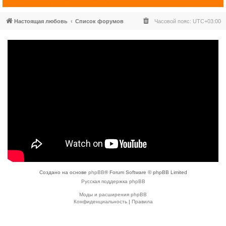
Настоящая любовь
Список форумов
Часовой пояс:
UTC+03:00
Создано на основе
phpBB
® Forum Software © phpBB Limited
Русская поддержка phpBB
Моды и расширения phpBB
Конфиденциальность
|
Правила