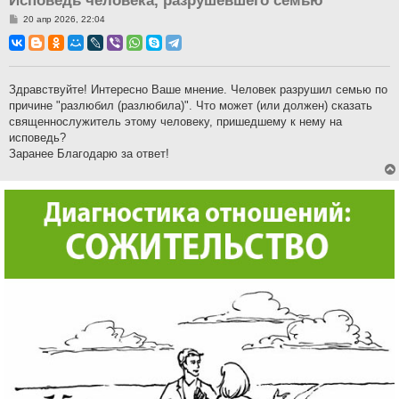
Исповедь человека, разрушевшего семью
С
20 апр 2026, 22:04
о
о
б
щ
е
н
Здравствуйте! Интересно Ваше мнение. Человек разрушил семью по
и
причине "разлюбил (разлюбила)". Что может (или должен) сказать
е
священнослужитель этому человеку, пришедшему к нему на
исповедь?
Заранее Благодарю за ответ!