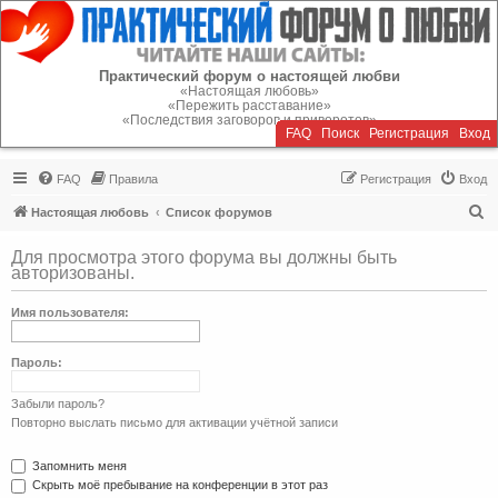
Регистрация
Практический форум о настоящей любви
«Настоящая любовь»
«Пережить расставание»
«Последствия заговоров и приворотов»
FAQ
Поиск
Р
е
г
и
с
т
р
а
ц
и
я
Вход
FAQ
Правила
Р
е
г
и
с
т
р
а
ц
и
я
Вход
П
Настоящая любовь
Список форумов
о
Для просмотра этого форума вы должны быть
и
авторизованы.
с
Имя пользователя:
к
Пароль:
Забыли пароль?
Повторно выслать письмо для активации учётной записи
Запомнить меня
Скрыть моё пребывание на конференции в этот раз