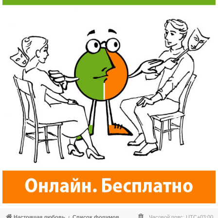
Настоящая любовь
Список форумов
Часовой пояс:
UTC+03:00