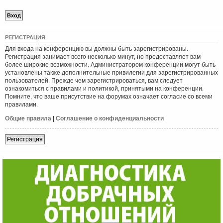
Р
Е
Г
И
С
Т
Р
А
Ц
И
Я
Для входа на конференцию вы должны быть зарегистрированы.
Регистрация занимает всего несколько минут, но предоставляет вам
более широкие возможности. Администратором конференции могут быть
установлены также дополнительные привилегии для зарегистрированных
пользователей. Прежде чем зарегистрироваться, вам следует
ознакомиться с правилами и политикой, принятыми на конференции.
Помните, что ваше присутствие на форумах означает согласие со всеми
правилами.
Общие правила
|
Соглашение о конфиденциальности
Р
е
г
и
с
т
р
а
ц
и
я