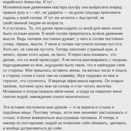
индийского божества. И тут…
Молниеносным движением мастера кун-фу она выбросила вперед
правую руку и — нет, не ударила — на долю секунды приложила
ладонь к моей голове. И тут же исчезла с быстротой, не
свойственной людям ее возраста.
А я осталась. То, что далее происходило со мной для меня лично
было полным шоком. В моей голове прератилось всякое движение
мысли. Ведь человек постоянно думает, у него в голове постоянно
слова, образы, мысли. У меня в голове наступила полная пустота.
Хотя нет, не совсем пустота. Голову заполнил странный шум, и
ничего, кроме этого шума, не было. Я перестала понимать, что
делаю, что со мной происходит. Я не могла разговаривать с людьми,
подходившими ко мне, ощущение было такое, что я наблюдаю себя
со стороны. Мне пришлось оставить иконы. на ватных ногах я пошла
в сторону солеи и села там на скамейку. Муж подошел ко мне и
спросил, что случилось. Я вкратце обрисовала картину. Он открыл
требник, положил руку мне на голову и стал читать молитву.
Мгновенно я почувствовала облегчение, а когда он покропил меня
святою водой, наваждение сошло окончательно.
Эта история послужила мне уроком — я не верила в сглазы и
подобные вещи. Поэтому теперь, если мне начинают рассказывать о
сглазе, я более внимательно выслушиваю человека. И теперь я
никому из посторонних людей не позволяю себя обнимать, целовать
и вообще дотрагиваться до себя.