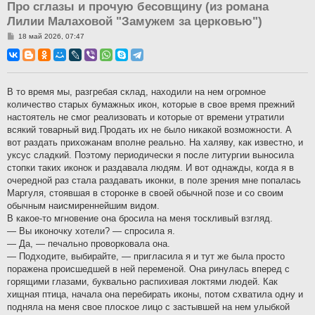
Про сглазы и прочую бесовщину (из романа
Лилии Малаховой "Замужем за церковью")
С
18 май 2026, 07:47
о
о
б
щ
е
н
В то время мы, разгребая склад, находили на нем огромное
и
количество старых бумажных икон, которые в свое время прежний
е
настоятель не смог реализовать и которые от времени утратили
всякий товарный вид.Продать их не было никакой возможности. А
вот раздать прихожанам вполне реально. На халяву, как известно, и
уксус сладкий. Поэтому периодически я после литургии выносила
стопки таких иконок и раздавала людям. И вот однажды, когда я в
очередной раз стала раздавать иконки, в поле зрения мне попалась
Маргуля, стоявшая в сторонке в своей обычной позе и со своим
обычным наисмиреннейшим видом.
В какое-то мгновение она бросила на меня тоскливый взгляд.
— Вы иконочку хотели? — спросила я.
— Да, — печально проворковала она.
— Подходите, выбирайте, — пригласила я и тут же была просто
поражена происшедшей в ней переменой. Она ринулась вперед с
горящими глазами, буквально распихивая локтями людей. Как
хищная птица, начала она перебирать иконы, потом схватила одну и
подняла на меня свое плоское лицо с застывшей на нем улыбкой