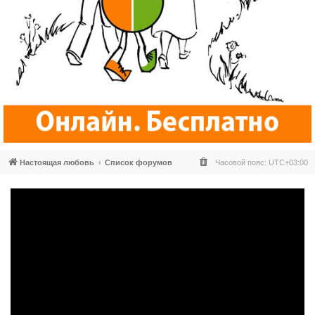
Настоящая любовь
Список форумов
Часовой пояс:
UTC+03:00