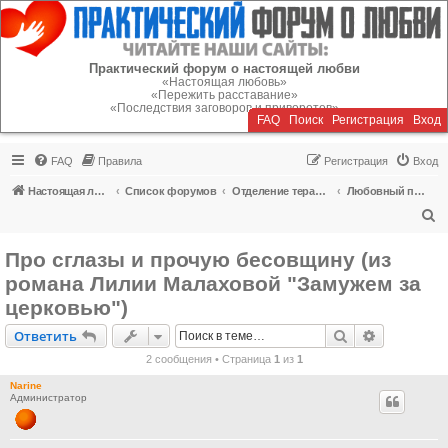
Регистрация
Практический форум о настоящей любви
«Настоящая любовь»
«Пережить расставание»
«Последствия заговоров и приворотов»
FAQ
Поиск
Р
е
г
и
с
т
р
а
ц
и
я
Вход
FAQ
Правила
Р
е
г
и
с
т
р
а
ц
и
я
Вход
Настоящая любовь
Список форумов
Отделение терапии
Любовный приворот, заговор, гадания
П
о
Про сглазы и прочую бесовщину (из
и
романа Лилии Малаховой "Замужем за
с
церковью")
к
Ответить
Поиск
Расширен
О
т
в
е
т
и
т
ь
2 сообщения • Страница
1
из
1
Narine
Администратор