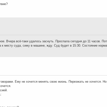
твие?
ое. Вчера всё-таки удалось заснуть. Проспала сегодня до 11 часов. По
 к месту суда, сижу в машине, жду. Суд будет в 15:30. Состояние норм
оворами. Ему не хочется менять свою жизнь. Перезжать не хочется. Но 
хочется.
сией.
: