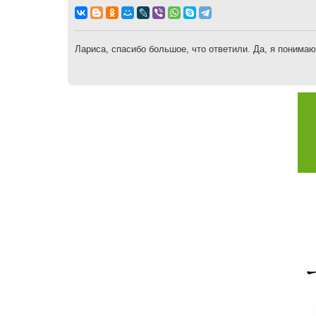
о
о
б
щ
е
н
Лариса, спасибо большое, что ответили. Да, я понимаю
и
е