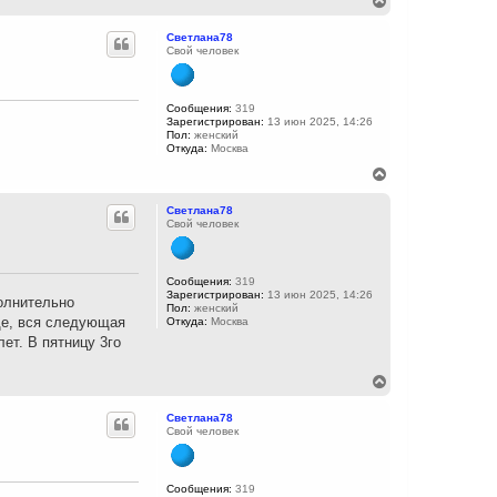
а
е
л
р
Светлана78
у
н
Свой человек
у
т
ь
с
Сообщения:
319
Зарегистрирован:
13 июн 2025, 14:26
я
Пол:
женский
к
Откуда:
Москва
н
а
В
ч
е
а
р
Светлана78
л
н
Свой человек
у
у
т
ь
с
Сообщения:
319
Зарегистрирован:
13 июн 2025, 14:26
я
Волнительно
Пол:
женский
к
бще, вся следующая
Откуда:
Москва
н
ет. В пятницу 3го
а
ч
а
В
л
е
у
р
Светлана78
н
Свой человек
у
т
ь
с
Сообщения:
319