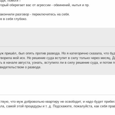
оди, помоги"!
торый оберегает вас от агрессии - обвинений, нытья и пр.
закончили разговор - переключитесь на себя.
е в себя глубоко.
ж пришёл, был опять против развода. Но я категорично сказала, что бу
ворила мой иск. Но решение суда вступит в силу только через месяц. Д
ь в начале августа, узнать, вступило ли в силу решение суда, и потом 
свидетельством о разводе.
твую, что муж добровольно квартиру не освободит, и надо будет прибе
ла, самой этой процедуры и т. д. Подскажите, пожалуйста, как себя пра