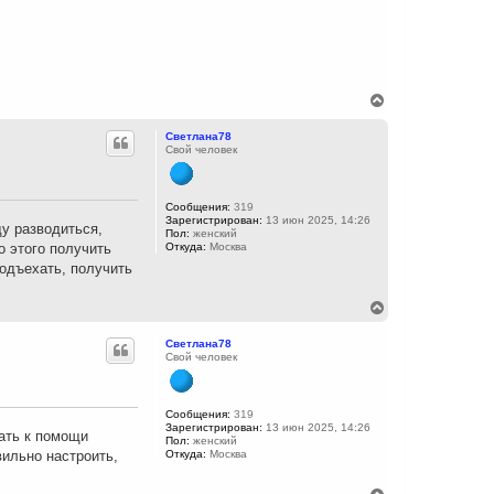
В
е
р
Светлана78
н
Свой человек
у
т
ь
с
Сообщения:
319
Зарегистрирован:
13 июн 2025, 14:26
я
ду разводиться,
Пол:
женский
к
о этого получить
Откуда:
Москва
н
подъехать, получить
а
ч
а
В
л
е
у
р
Светлана78
н
Свой человек
у
т
ь
с
Сообщения:
319
Зарегистрирован:
13 июн 2025, 14:26
я
гать к помощи
Пол:
женский
к
вильно настроить,
Откуда:
Москва
н
а
ч
В