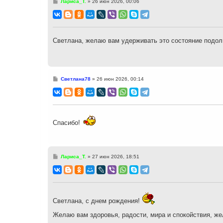
С
Лариса_Т.
»
26 июн 2026, 00:06
о
о
б
щ
е
н
Светлана, желаю вам удерживать это состояние подол
и
е
С
Светлана78
»
26 июн 2026, 00:14
о
о
б
щ
е
н
и
Спасибо!
е
С
Лариса_Т.
»
27 июн 2026, 18:51
о
о
б
щ
е
н
и
Светлана, с днем рождения!
е
Желаю вам здоровья, радости, мира и спокойствия, 