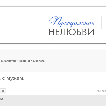
пециалистов
Кабинет психолога
 с мужем.
оиск
Расширенный поиск
453 со
м.