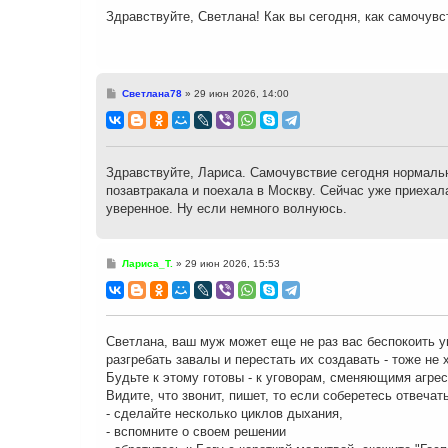
н
Здравствуйте, Светлана! Как вы сегодня, как самочувс
и
е
С
Светлана78
»
29 июн 2026, 14:00
о
о
б
щ
е
н
Здравствуйте, Лариса. Самочувствие сегодня нормальн
и
позавтракала и поехала в Москву. Сейчас уже приехала
е
уверенное. Ну если немного волнуюсь.
С
Лариса_Т.
»
29 июн 2026, 15:53
о
о
б
щ
е
н
Светлана, ваш муж может еще не раз вас беспокоить уг
и
разгребать завалы и перестать их создавать - тоже не 
е
Будьте к этому готовы - к уговорам, сменяющимя агрес
Видите, что звонит, пишет, то если соберетесь отвечать
- сделайте несколько циклов дыхания,
- вспомните о своем решении