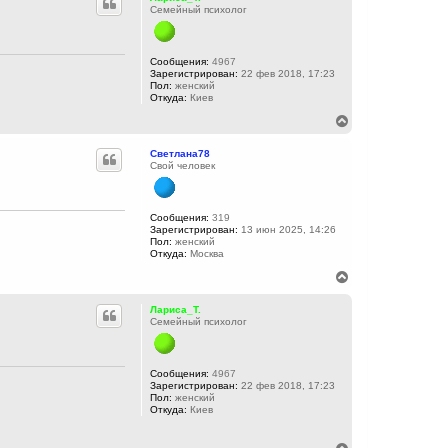
н
Семейный психолог
у
т
ь
с
Сообщения:
4967
Зарегистрирован:
22 фев 2018, 17:23
я
Пол:
женский
к
Откуда:
Киев
н
а
В
ч
е
а
р
Светлана78
л
н
Свой человек
у
у
т
ь
с
Сообщения:
319
Зарегистрирован:
13 июн 2025, 14:26
я
Пол:
женский
к
Откуда:
Москва
н
а
В
ч
е
а
р
Лариса_Т.
л
н
Семейный психолог
у
у
т
ь
с
Сообщения:
4967
Зарегистрирован:
22 фев 2018, 17:23
я
Пол:
женский
к
Откуда:
Киев
н
а
ч
В