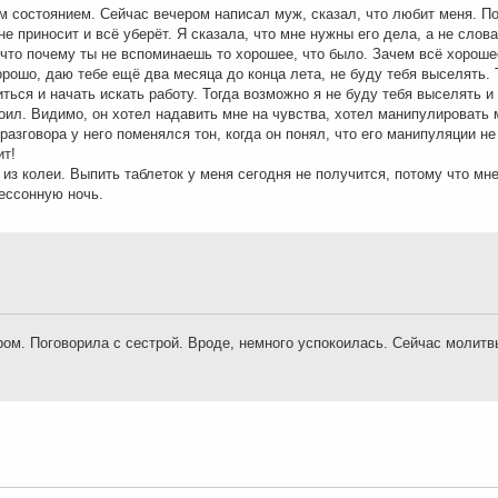
м состоянием. Сейчас вечером написал муж, сказал, что любит меня. П
е приносит и всё уберёт. Я сказала, что мне нужны его дела, а не слова
 что почему ты не вспоминаешь то хорошее, что было. Зачем всё хороше
орошо, даю тебе ещё два месяца до конца лета, не буду тебя выселять. 
иться и начать искать работу. Тогда возможно я не буду тебя выселять 
оил. Видимо, он хотел надавить мне на чувства, хотел манипулировать 
 разговора у него поменялся тон, когда он понял, что его манипуляции н
ит!
 из колеи. Выпить таблеток у меня сегодня не получится, потому что мне
бессонную ночь.
ром. Поговорила с сестрой. Вроде, немного успокоилась. Сейчас молит