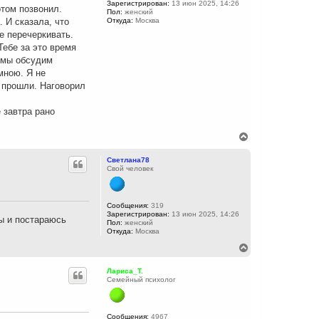
Зарегистрирован:
13 июн 2025, 14:26
я
отом позвонил.
Пол:
женский
к
. И сказала, что
Откуда:
Москва
н
е перечеркивать.
а
ч
Тебе за это время
а
и мы обсудим
л
мною. Я не
у
е прошли. Наговорил
 завтра рано
В
е
р
Светлана78
н
Свой человек
у
т
ь
с
Сообщения:
319
Зарегистрирован:
13 июн 2025, 14:26
я
вы и постараюсь
Пол:
женский
к
Откуда:
Москва
н
а
В
ч
е
а
р
Лариса_Т.
л
н
Семейный психолог
у
у
т
ь
с
Сообщения:
4967