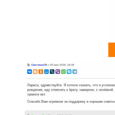
С
Светлана78
»
25 июн 2026, 19:39
о
о
б
щ
е
н
Лариса, здравствуйте. Я хотела сказать, что я успок
и
рождения, еду отмечать к брату, наверное, с ночёвкой
е
тревоги нет.
Спасибо Вам огромное за поддержку и хорошие совет