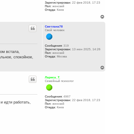
Зарегистрирован:
22 фев 2018, 17:23
я
Пол:
женский
к
Откуда:
Киев
н
а
В
ч
е
а
р
Светлана78
л
н
Свой человек
у
у
т
ь
с
Сообщения:
319
Зарегистрирован:
13 июн 2025, 14:26
я
том встала,
Пол:
женский
к
альное, спокойное,
Откуда:
Москва
н
а
ч
В
а
е
л
р
Лариса_Т.
у
н
Семейный психолог
у
т
ь
с
Сообщения:
4967
Зарегистрирован:
22 фев 2018, 17:23
я
и идти работать,
Пол:
женский
к
Откуда:
Киев
н
а
ч
а
л
у