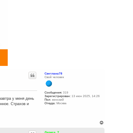
Светлана78
Свой человек
Сообщения:
319
Зарегистрирован:
13 июн 2025, 14:26
завтра у меня день
Пол:
женский
нное. Страхов и
Откуда:
Москва
В
е
р
Лариса_Т.