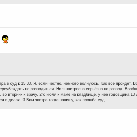
.
ра в суд к 15:30. Я, если честно, немного волнуюсь. Как всё пройдёт. 
переубеждать не разводиться. Но я настроена серьёзно на развод. Воо
 во вторник к врачу. 2го июля к маме на кладбище, у неё годовщина 10 л
ся в делах. Я Вам завтра тогда напишу, как прошёл суд.