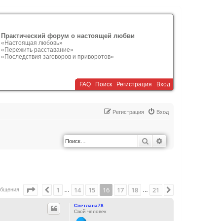
Практический форум о настоящей любви
«Настоящая любовь»
«Пережить расставание»
«Последствия заговоров и приворотов»
FAQ
Поиск
Р
е
г
и
с
т
р
а
ц
и
я
Вход
Р
е
г
и
с
т
р
а
ц
и
я
Вход
Поиск
Расширенный по
Страница
16
из
21
1
14
15
16
17
18
21
Пред.
След.
общения
…
…
Светлана78
Свой человек