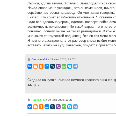
н
Лариса, здравствуйте. Хотела с Вами поделиться свои
и
Начал снова меня убеждать, что он изменился, ничего н
е
серьёзно настроена на развод. Он мне начал говорить,
Сказал, что хочет возобновить отношения. Я сказала х
надо всё идеально убрать, сделать паспорт, пойти леч
возможность примирения. Но такой вариант его не устр
понимаю, почему он так не хочет разводиться. В конце
мне каких-то грубостей под конец. Это он так меня люб
Я немного расстроена, этот разговор снова выбил меня
вставать, ехать на суд. Наверное, придётся провести 
С
Светлана78
»
28 июн 2026, 23:57
о
о
б
щ
е
н
Сходила на кухню, выпила немного красного вина с сы
и
заснуть.
е
С
Лариса_Т.
»
29 июн 2026, 13:28
о
о
б
щ
е