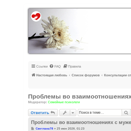
Регистрация
Ссылки
FAQ
Правила
Настоящая любовь
Список форумов
Консультации с
Проблемы во взаимоотношениях
Модератор:
Семейные психологи
Ответить
П
О
т
в
е
т
и
т
ь
Проблемы во взаимоотношениях с муже
С
Светлана78
»
25 июн 2026, 01:23