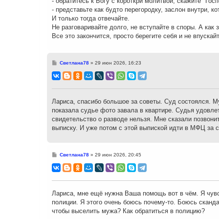
- обратитесь к Богу с короткрй молитвой, скажите "Госп
- представьте как будто перегородку, заслон внутри, ко
И только тогда отвечайте.
Не разговаривайте долго, не вступайте в споры. А как 
Все это закончится, просто берегите себя и не впускайт
С
Светлана78
»
29 июн 2026, 16:23
о
о
б
щ
е
н
Лариса, спасибо большое за советы. Суд состоялся. Му
и
показала судье фото завала в квартире. Судья удовлет
е
свидетельство о разводе нельзя. Мне сказали позвонит
выписку. И уже потом с этой выпиской идти в МФЦ за 
С
Светлана78
»
29 июн 2026, 20:45
о
о
б
щ
е
н
Лариса, мне ещё нужна Ваша помощь вот в чём. Я чувс
и
полиции. Я этого очень боюсь почему-то. Боюсь сканда
е
чтобы выселить мужа? Как обратиться в полицию?