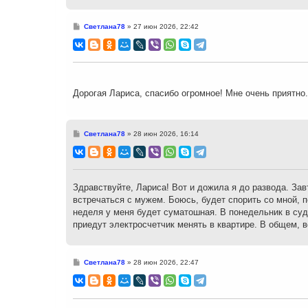
С
Светлана78
»
27 июн 2026, 22:42
о
о
б
щ
е
н
и
е
Дорогая Лариса, спасибо огромное! Мне очень приятно
С
Светлана78
»
28 июн 2026, 16:14
о
о
б
щ
е
н
Здравствуйте, Лариса! Вот и дожила я до развода. Завт
и
встречаться с мужем. Боюсь, будет спорить со мной, 
е
неделя у меня будет суматошная. В понедельник в суд,
приедут электросчетчик менять в квартире. В общем, в
С
Светлана78
»
28 июн 2026, 22:47
о
о
б
щ
е