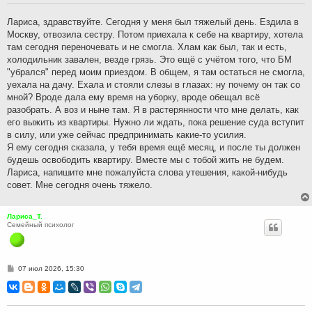
щ
е
н
Лариса, здравствуйте. Сегодня у меня был тяжелый день. Ездила в
и
Москву, отвозила сестру. Потом приехала к себе на квартиру, хотела
е
там сегодня переночевать и не смогла. Хлам как был, так и есть,
холодильник завален, везде грязь. Это ещё с учётом того, что БМ
"убрался" перед моим приездом. В общем, я там остаться не смогла,
уехала на дачу. Ехала и стояли слезы в глазах: ну почему он так со
мной? Вроде дала ему время на уборку, вроде обещал всё
разобрать. А воз и ныне там. Я в растерянности что мне делать, как
его выжить из квартиры. Нужно ли ждать, пока решение суда вступит
в силу, или уже сейчас предпринимать какие-то усилия.
Я ему сегодня сказала, у тебя время ещё месяц, и после ты должен
будешь освободить квартиру. Вместе мы с тобой жить не будем.
Лариса, напишите мне пожалуйста слова утешения, какой-нибудь
совет. Мне сегодня очень тяжело.
Лариса_Т.
Семейный психолог
С
07 июл 2026, 15:30
о
о
б
щ
е