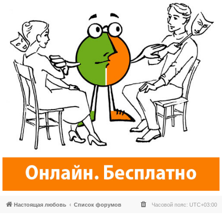
Настоящая любовь
Список форумов
Часовой пояс:
UTC+03:00