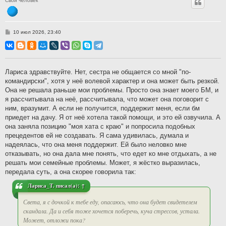
Свой человек
С
10 июл 2026, 23:40
о
о
б
щ
е
н
Лариса здравствуйте. Нет, сестра не общается со мной "по-
и
командирски", хотя у неё волевой характер и она может быть резкой.
е
Она не решала раньше мои проблемы. Просто она знает моего БМ, и
я рассчитывала на неё, рассчитывала, что может она поговорит с
ним, вразумит. А если не получится, поддержит меня, если бм
приедет на дачу. Я от неё хотела такой помощи, и это ей озвучила. А
она заняла позицию "моя хата с краю" и попросила подобных
прецедентов ей не создавать. Я сама удивилась, думала и
надеялась, что она меня поддержит. Ей было неловко мне
отказывать, но она дала мне понять, что едет ко мне отдыхать, а не
решать мои семейные проблемы. Может, я жёстко выразилась,
передала суть, а она скорее говорила так:
Лариса_Т.
писал(а):
↑
Света, я с дочкой к тебе еду, опасаюсь, что она будет свидетелем
скандала. Да и себя тоже хочется поберечь, куча стрессов, устала.
Может, отложи пока?