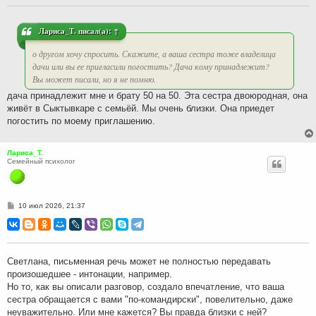
щ
е
н
и
Лариса_Т.
писал(а):
↑
е
о другом хочу спросить. Скажите, а ваша сестра тоже владелица
дачи или вы ее пригласили погостить? Дача кому принадлежит?
Вы может писали, но я не помню.
дача принадлежит мне и брату 50 на 50. Эта сестра двоюродная, она
живёт в Сыктывкаре с семьёй. Мы очень близки. Она приедет
погостить по моему приглашению.
Лариса_Т.
Семейный психолог
С
10 июл 2026, 21:37
о
о
б
щ
е
н
Светлана, письменная речь может не полностью передавать
и
произошедшее - интонации, например.
е
Но то, как вы описали разговор, создало впечатление, что ваша
сестра обращается с вами "по-командирски", повелительно, даже
неуважительно. Или мне кажется? Вы правда близки с ней?