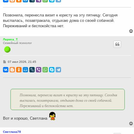
б
щ
е
н
Позвонила, перенесла визит к юристу на эту пятницу. Сегодня
и
выспалась, позавтракала, отдыхаю дома со своей собачкой.
е
Переживаний и беспокойства нет.
Лариса_Т.
Семейный психолог
С
07 июл 2026, 21:45
о
о
б
щ
е
н
и
е
Позвонила, перенесла визит к юристу на эту пятницу. Сегодня
выспалась, позавтракала, отдыхаю дома со своей собачкой.
Переживаний и беспокойства нет.
Вот и хорошо, Светлана
Светлана78