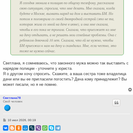
Я сегодня звонила в полицию по общему телефону, рассказала
свою ситуацию, спросила, что мне делать. Мне сказали, когда
будете в Москве, вызвать наряд на дом и выставить БМ. Но
потом я поговорила со своей двоюродной сестрой (это не та,
которая жила со мной на даче в июне), и она мне сказала,
чтобы я его пока не трогала. Сказала, что приезжает ко мне
на дачу отдыхать, а не решать мои семейные проблемы. Она с
ребенком девочкой 10 лет. Сказала, что ей не нужно, чтобы
БМ приезжал к нам на дачу и скандалил. Мне, если честно, это
тоже не нужно сейчас.
Светлана, я сомневаюсь, что законного мужа можно так выставить с
нарядом полиции - уточните у юриста.
Я о другом хочу спросить. Скажите, а ваша сестра тоже владелица
дачи или вы ее пригласили погостить? Дача кому принадлежит? Вы
может писали, но я не помню.
Светлана78
Свой человек
С
10 июл 2026, 00:19
о
о
б