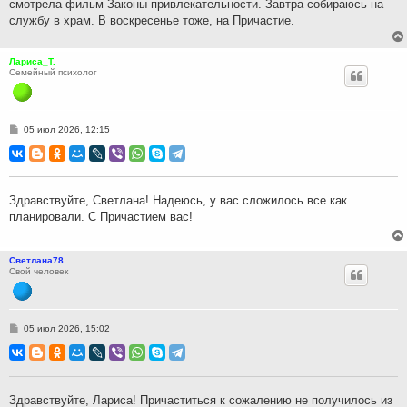
смотрела фильм Законы привлекательности. Завтра собираюсь на
е
службу в храм. В воскресенье тоже, на Причастие.
Лариса_Т.
Семейный психолог
С
05 июл 2026, 12:15
о
о
б
щ
е
н
Здравствуйте, Светлана! Надеюсь, у вас сложилось все как
и
планировали. С Причастием вас!
е
Светлана78
Свой человек
С
05 июл 2026, 15:02
о
о
б
щ
е
н
Здравствуйте, Лариса! Причаститься к сожалению не получилось из
и