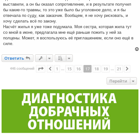
выставили, а он бы оказал сопротивление, и в результате получил
бы какие-то травмы, то это уже было бы уголовное дело, и я бы
отвечала по суду, как заказчик. Вообщем, я не хочу рисковать, и
хочу сделать всё по закону.
Насчёт жилья я уже тоже подумала. Моя сестра, которая жила тут
со мной в июне, предлагала мне ещё раньше пожить у ней за
полцены. Может, я воспользуюсь её приглашением, если оно ещё в
силе.
Ответить
О
т
в
е
т
и
т
ь
Страница
17
из
21
1
15
16
17
18
19
21
Пред.
След
446 сообщений
…
…
Перейти