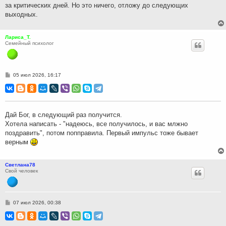
за критических дней. Но это ничего, отложу до следующих
е
выходных.
Лариса_Т.
Семейный психолог
С
05 июл 2026, 16:17
о
о
б
щ
е
н
Дай Бог, в следующий раз получится.
и
Хотела написать - "надеюсь, все получилось, и вас млжно
е
поздравить", потом попправила. Первый импульс тоже бывает
верным
Светлана78
Свой человек
С
07 июл 2026, 00:38
о
о
б