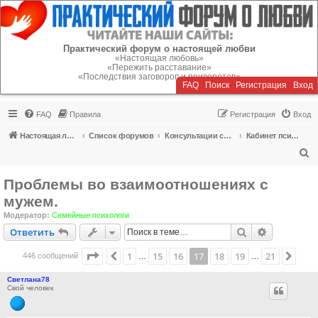
Регистрация
Практический форум о настоящей любви
«Настоящая любовь»
«Пережить расставание»
«Последствия заговоров и приворотов»
FAQ
Поиск
Р
е
г
и
с
т
р
а
ц
и
я
Вход
FAQ
Правила
Р
е
г
и
с
т
р
а
ц
и
я
Вход
Настоящая любовь
Список форумов
Консультации специалистов
Кабинет психолога
П
о
Проблемы во взаимоотношениях с
и
мужем.
с
Модератор:
Семейные психологи
к
Ответить
Поиск
Расширен
О
т
в
е
т
и
т
ь
Страница
17
из
21
1
15
16
17
18
19
21
Пред.
След
446 сообщений
…
…
Светлана78
Свой человек