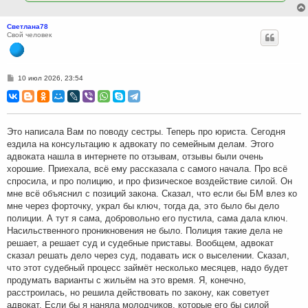
Светлана78
Свой человек
С
10 июл 2026, 23:54
о
о
б
щ
е
н
Это написала Вам по поводу сестры. Теперь про юриста. Сегодня
и
ездила на консультацию к адвокату по семейным делам. Этого
е
адвоката нашла в интернете по отзывам, отзывы были очень
хорошие. Приехала, всё ему рассказала с самого начала. Про всё
спросила, и про полицию, и про физическое воздействие силой. Он
мне всё объяснил с позиций закона. Сказал, что если бы БМ влез ко
мне через форточку, украл бы ключ, тогда да, это было бы дело
полиции. А тут я сама, добровольно его пустила, сама дала ключ.
Насильственного проникновения не было. Полиция такие дела не
решает, а решает суд и судебные приставы. Вообщем, адвокат
сказал решать дело через суд, подавать иск о выселении. Сказал,
что этот судебный процесс займёт несколько месяцев, надо будет
продумать варианты с жильём на это время. Я, конечно,
расстроилась, но решила действовать по закону, как советует
адвокат. Если бы я наняла молодчиков, которые его бы силой