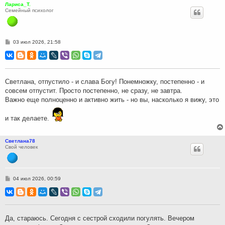
Лариса_Т.
Семейный психолог
С
03 июл 2026, 21:58
о
о
б
щ
е
н
Светлана, отпустило - и слава Богу! Понемножку, постепенно - и
и
совсем отпустит. Просто постепенно, не сразу, не завтра.
е
Важно еще полноценно и активно жить - но вы, насколько я вижу, это
и так делаете.
Светлана78
Свой человек
С
04 июл 2026, 00:59
о
о
б
щ
е
н
Да, стараюсь. Сегодня с сестрой сходили погулять. Вечером
и