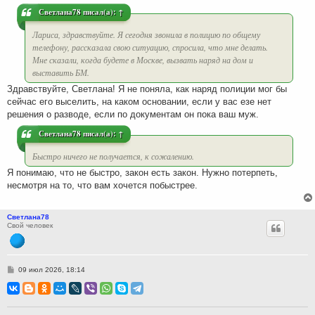
е
Светлана78
писал(а):
↑
Лариса, здравствуйте. Я сегодня звонила в полицию по общему
телефону, рассказала свою ситуацию, спросила, что мне делать.
Мне сказали, когда будете в Москве, вызвать наряд на дом и
выставить БМ.
Здравствуйте, Светлана! Я не поняла, как наряд полиции мог бы
сейчас его выселить, на каком основании, если у вас езе нет
решения о разводе, если по документам он пока ваш муж.
Светлана78
писал(а):
↑
Быстро ничего не получается, к сожалению.
Я понимаю, что не быстро, закон есть закон. Нужно потерпеть,
несмотря на то, что вам хочется побыстрее.
Светлана78
Свой человек
С
09 июл 2026, 18:14
о
о
б
щ
е