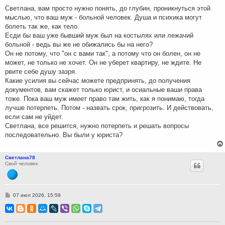
н
Светлана, вам просто нужно понять, до глубин, проникнуться этой
и
мыслью, что ваш муж - больной человек. Душа и психика могут
е
болеть так же, как тело.
Есди бы ваш уже бывший муж был на костылях или лежачий
больной - ведь вы же не обижались бы на него?
Он не потому, что "он с вами так", а потому что он болен, он не
может, не только не хочет. Он не уберет квартиру, не ждите. Не
рвите себе душу зазря.
Какие усилия вы сейчас можете предпринять, до получения
документов, вам скажет только юрист, и осиальные ваши права
тоже. Пока ваш муж имеет право там жить, как я понимаю, тогда
лучше потерпеть. Потом - назвать срок, пригрозить. И действовать,
если сам не уйдет.
Светлана, все решится, нужно потерпеть и решать вопросы
последовательно. Вы были у юриста?
Светлана78
Свой человек
С
07 июл 2026, 15:59
о
о
б
щ
е