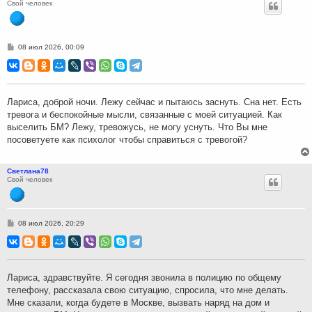
Свой человек
С
08 июл 2026, 00:09
о
о
б
щ
е
н
Лариса, доброй ночи. Лежу сейчас и пытаюсь заснуть. Сна нет. Есть
и
тревога и беспокойные мысли, связанные с моей ситуацией. Как
е
выселить БМ? Лежу, тревожусь, не могу уснуть. Что Вы мне
посоветуете как психолог чтобы справиться с тревогой?
Светлана78
Свой человек
С
08 июл 2026, 20:29
о
о
б
щ
е
н
Лариса, здравствуйте. Я сегодня звонила в полицию по общему
и
телефону, рассказала свою ситуацию, спросила, что мне делать.
е
Мне сказали, когда будете в Москве, вызвать наряд на дом и