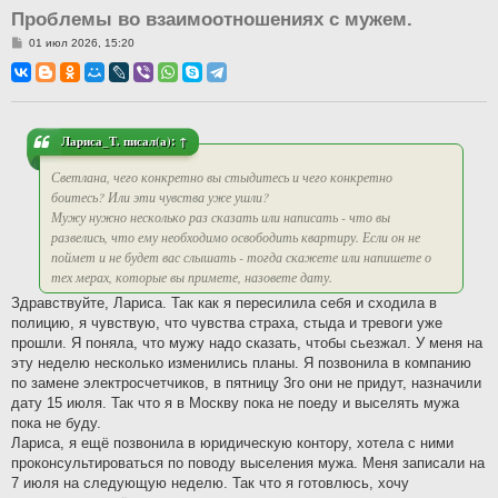
Проблемы во взаимоотношениях с мужем.
С
01 июл 2026, 15:20
о
о
б
щ
е
н
и
Лариса_Т.
писал(а):
↑
е
Светлана, чего конкретно вы стыдитесь и чего конкретно
боитесь? Или эти чувства уже ушли?
Мужу нужно несколько раз сказать или написать - что вы
развелись, что ему необходимо освободить квартиру. Если он не
поймет и не будет вас слышать - тогда скажете или напишете о
тех мерах, которые вы примете, назовете дату.
Здравствуйте, Лариса. Так как я пересилила себя и сходила в
полицию, я чувствую, что чувства страха, стыда и тревоги уже
прошли. Я поняла, что мужу надо сказать, чтобы сьезжал. У меня на
эту неделю несколько изменились планы. Я позвонила в компанию
по замене электросчетчиков, в пятницу 3го они не придут, назначили
дату 15 июля. Так что я в Москву пока не поеду и выселять мужа
пока не буду.
Лариса, я ещё позвонила в юридическую контору, хотела с ними
проконсультироваться по поводу выселения мужа. Меня записали на
7 июля на следующую неделю. Так что я готовлюсь, хочу