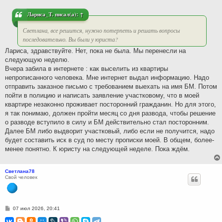
н
и
Лариса_Т.
писал(а):
↑
е
Светлана, все решится, нужно потерпеть и решать вопросы
последовательно. Вы были у юриста?
Лариса, здравствуйте. Нет, пока не была. Мы перенесли на
следующую неделю.
Вчера забила в интернете : как выселить из квартиры
непрописанного человека. Мне интернет выдал информацию. Надо
отправить заказное письмо с требованием выехать на имя БМ. Потом
пойти в полицию и написать заявление участковому, что в моей
квартире незаконно проживает посторонний гражданин. Но для этого,
я так понимаю, должен пройти месяц со дня развода, чтобы решение
о разводе вступило в силу и БМ действительно стал посторонним.
Далее БМ либо выдворит участковый, либо если не получится, надо
будет составить иск в суд по месту прописки моей. В общем, более-
менее понятно. К юристу на следующей неделе. Пока ждём.
Светлана78
Свой человек
С
07 июл 2026, 20:41
о
о