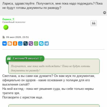
н
Лариса, здравствуйте. Получается, мне пока надо подождать? Пока
и
не будут готовы документы по разводу?
е
Лариса_Т.
Семейный психолог
С
09 июл 2026, 23:51
о
о
б
щ
е
н
и
Светлана78
писал(а):
↑
е
Получается, мне пока надо подождать? Пока не будут готовы
документы по разводу?
Светлана, а вы сами как думаете? Он вам муж по документам,
официально он здоров - какие основания у полиции для его
выселения силой?
На мой взгляд - пока нет решения суда, вы себе только нервы
тратите зря.
Поговорите с юристом еще.