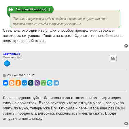
е
н
и
Светлана78
писал(а):
↑
е
Так как я пересилила себя и сходила в полицию, я чувствую, что
чувства страха, стыда и тревоги уже прошли.
Светлана, это один из лучших способов преодоления страха в
некоторых ситуациях - "пойти на страх". Сделать то, чего боишься -
несмотря на свой страх.
Светлана78
Свой человек
С
03 июл 2026, 15:12
о
о
б
щ
е
н
Лариса, здравствуйте. Да, я слышала о таком приёме - идти через
и
силу на свой страх. Вчера вечером что-то взгрустнулось, заскучала
е
опять по мужу, теперь уже БМ. Открыла и перечитала ещё раз Ваши
советы, проделала алгоритм, помолилась и легла спать. Вроде
отпустило помаленьку.