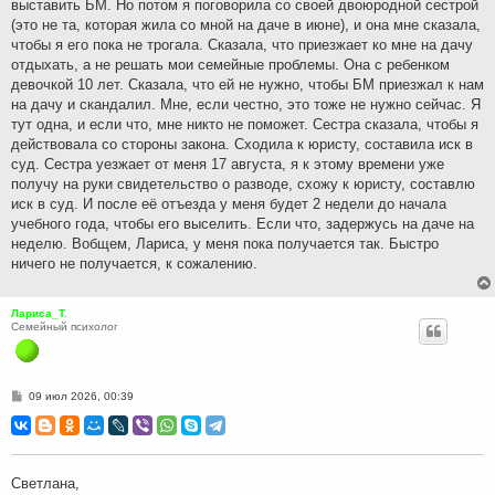
выставить БМ. Но потом я поговорила со своей двоюродной сестрой
(это не та, которая жила со мной на даче в июне), и она мне сказала,
чтобы я его пока не трогала. Сказала, что приезжает ко мне на дачу
отдыхать, а не решать мои семейные проблемы. Она с ребенком
девочкой 10 лет. Сказала, что ей не нужно, чтобы БМ приезжал к нам
на дачу и скандалил. Мне, если честно, это тоже не нужно сейчас. Я
тут одна, и если что, мне никто не поможет. Сестра сказала, чтобы я
действовала со стороны закона. Сходила к юристу, составила иск в
суд. Сестра уезжает от меня 17 августа, я к этому времени уже
получу на руки свидетельство о разводе, схожу к юристу, составлю
иск в суд. И после её отъезда у меня будет 2 недели до начала
учебного года, чтобы его выселить. Если что, задержусь на даче на
неделю. Вобщем, Лариса, у меня пока получается так. Быстро
ничего не получается, к сожалению.
Лариса_Т.
Семейный психолог
С
09 июл 2026, 00:39
о
о
б
щ
е
н
Светлана,
и