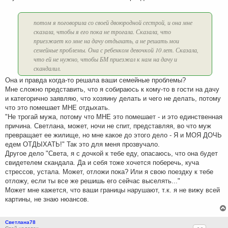
потом я поговорила со своей двоюродной сестрой, и она мне
сказала, чтобы я его пока не трогала. Сказала, что
приезжает ко мне на дачу отдыхать, а не решать мои
семейные проблемы. Она с ребенком девочкой 10 лет. Сказала,
что ей не нужно, чтобы БМ приезжал к нам на дачу и
скандалил.
Она и правда когда-то решала ваши семейные проблемы?
Мне сложно представить, что я собираюсь к кому-то в гости на дачу
и категорично заявляю, что хозяину делать и чего не делать, потому
что это помешает МНЕ отдыхать.
"Не трогай мужа, потому что МНЕ это помешает - и это единственная
причина. Светлана, может, ночи не спит, представляя, во что муж
превращает ее жилище, но мне какое до этого дело - Я и МОЯ ДОЧЬ
едем ОТДЫХАТЬ!" Так это для меня прозвучало.
Другое дело "Света, я с дочкой к тебе еду, опасаюсь, что она будет
свидетелем скандала. Да и себя тоже хочется поберечь, куча
стрессов, устала. Может, отложи пока? Или я свою поездку к тебе
отложу, если ты все же решишь его сейчас выселять..."
Может мне кажется, что ваши границы нарушают, т.к. я не вижу всей
картины, не знаю нюансов.
Светлана78