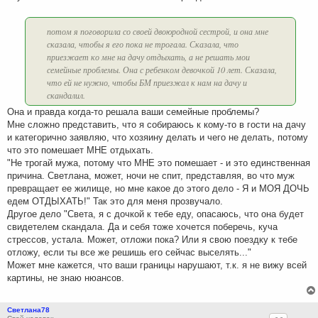
потом я поговорила со своей двоюродной сестрой, и она мне
сказала, чтобы я его пока не трогала. Сказала, что
приезжает ко мне на дачу отдыхать, а не решать мои
семейные проблемы. Она с ребенком девочкой 10 лет. Сказала,
что ей не нужно, чтобы БМ приезжал к нам на дачу и
скандалил.
Она и правда когда-то решала ваши семейные проблемы?
Мне сложно представить, что я собираюсь к кому-то в гости на дачу
и категорично заявляю, что хозяину делать и чего не делать, потому
что это помешает МНЕ отдыхать.
"Не трогай мужа, потому что МНЕ это помешает - и это единственная
причина. Светлана, может, ночи не спит, представляя, во что муж
превращает ее жилище, но мне какое до этого дело - Я и МОЯ ДОЧЬ
едем ОТДЫХАТЬ!" Так это для меня прозвучало.
Другое дело "Света, я с дочкой к тебе еду, опасаюсь, что она будет
свидетелем скандала. Да и себя тоже хочется поберечь, куча
стрессов, устала. Может, отложи пока? Или я свою поездку к тебе
отложу, если ты все же решишь его сейчас выселять..."
Может мне кажется, что ваши границы нарушают, т.к. я не вижу всей
картины, не знаю нюансов.
Светлана78