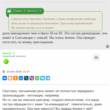
щ
е
н
и
Лариса_Т.
писал(а):
↑
е
о другом хочу спросить. Скажите, а ваша сестра тоже владелица
дачи или вы ее пригласили погостить? Дача кому принадлежит?
Вы может писали, но я не помню.
дача принадлежит мне и брату 50 на 50. Эта сестра двоюродная, она
живёт в Сыктывкаре с семьёй. Мы очень близки. Она приедет
погостить по моему приглашению.
Лариса_Т.
Семейный психолог
С
10 июл 2026, 21:37
о
о
б
щ
е
н
Светлана, письменная речь может не полностью передавать
и
произошедшее - интонации, например.
е
Но то, как вы описали разговор, создало впечатление, что ваша
сестра обращается с вами "по-командирски", повелительно, даже
неуважительно. Или мне кажется? Вы правда близки с ней?