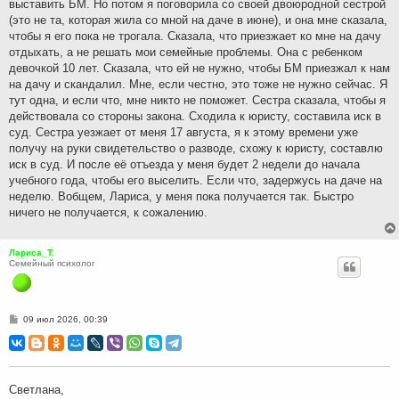
выставить БМ. Но потом я поговорила со своей двоюродной сестрой
(это не та, которая жила со мной на даче в июне), и она мне сказала,
чтобы я его пока не трогала. Сказала, что приезжает ко мне на дачу
отдыхать, а не решать мои семейные проблемы. Она с ребенком
девочкой 10 лет. Сказала, что ей не нужно, чтобы БМ приезжал к нам
на дачу и скандалил. Мне, если честно, это тоже не нужно сейчас. Я
тут одна, и если что, мне никто не поможет. Сестра сказала, чтобы я
действовала со стороны закона. Сходила к юристу, составила иск в
суд. Сестра уезжает от меня 17 августа, я к этому времени уже
получу на руки свидетельство о разводе, схожу к юристу, составлю
иск в суд. И после её отъезда у меня будет 2 недели до начала
учебного года, чтобы его выселить. Если что, задержусь на даче на
неделю. Вобщем, Лариса, у меня пока получается так. Быстро
ничего не получается, к сожалению.
Лариса_Т.
Семейный психолог
С
09 июл 2026, 00:39
о
о
б
щ
е
н
Светлана,
и