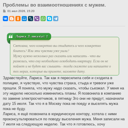
Проблемы во взаимоотношениях с мужем.
С
01 июл 2026, 15:20
о
о
б
щ
е
н
и
Лариса_Т.
писал(а):
↑
е
Светлана, чего конкретно вы стыдитесь и чего конкретно
боитесь? Или эти чувства уже ушли?
Мужу нужно несколько раз сказать или написать - что вы
развелись, что ему необходимо освободить квартиру. Если он не
поймет и не будет вас слышать - тогда скажете или напишете о
тех мерах, которые вы примете, назовете дату.
Здравствуйте, Лариса. Так как я пересилила себя и сходила в
полицию, я чувствую, что чувства страха, стыда и тревоги уже
прошли. Я поняла, что мужу надо сказать, чтобы сьезжал. У меня на
эту неделю несколько изменились планы. Я позвонила в компанию
по замене электросчетчиков, в пятницу 3го они не придут, назначили
дату 15 июля. Так что я в Москву пока не поеду и выселять мужа
пока не буду.
Лариса, я ещё позвонила в юридическую контору, хотела с ними
проконсультироваться по поводу выселения мужа. Меня записали на
7 июля на следующую неделю. Так что я готовлюсь, хочу