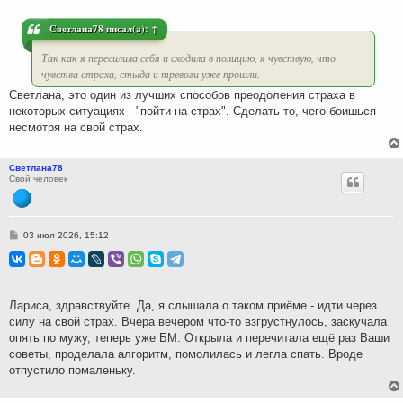
е
н
и
Светлана78
писал(а):
↑
е
Так как я пересилила себя и сходила в полицию, я чувствую, что
чувства страха, стыда и тревоги уже прошли.
Светлана, это один из лучших способов преодоления страха в
некоторых ситуациях - "пойти на страх". Сделать то, чего боишься -
несмотря на свой страх.
Светлана78
Свой человек
С
03 июл 2026, 15:12
о
о
б
щ
е
н
Лариса, здравствуйте. Да, я слышала о таком приёме - идти через
и
силу на свой страх. Вчера вечером что-то взгрустнулось, заскучала
е
опять по мужу, теперь уже БМ. Открыла и перечитала ещё раз Ваши
советы, проделала алгоритм, помолилась и легла спать. Вроде
отпустило помаленьку.