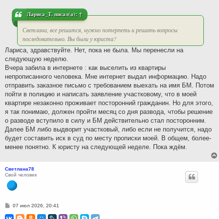
н
и
Лариса_Т.
писал(а):
↑
е
Светлана, все решится, нужно потерпеть и решать вопросы
последовательно. Вы были у юриста?
Лариса, здравствуйте. Нет, пока не была. Мы перенесли на
следующую неделю.
Вчера забила в интернете : как выселить из квартиры
непрописанного человека. Мне интернет выдал информацию. Надо
отправить заказное письмо с требованием выехать на имя БМ. Потом
пойти в полицию и написать заявление участковому, что в моей
квартире незаконно проживает посторонний гражданин. Но для этого,
я так понимаю, должен пройти месяц со дня развода, чтобы решение
о разводе вступило в силу и БМ действительно стал посторонним.
Далее БМ либо выдворит участковый, либо если не получится, надо
будет составить иск в суд по месту прописки моей. В общем, более-
менее понятно. К юристу на следующей неделе. Пока ждём.
Светлана78
Свой человек
С
07 июл 2026, 20:41
о
о