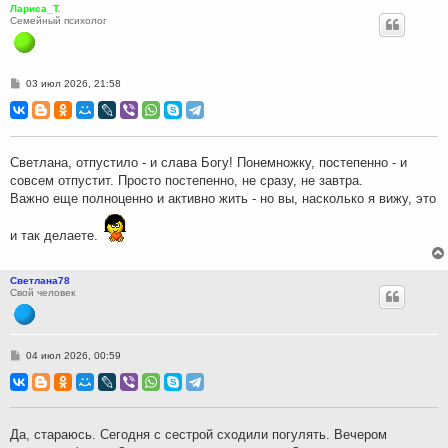
Лариса_Т.
Семейный психолог
С
03 июл 2026, 21:58
о
о
б
щ
е
н
Светлана, отпустило - и слава Богу! Понемножку, постепенно - и
и
совсем отпустит. Просто постепенно, не сразу, не завтра.
е
Важно еще полноценно и активно жить - но вы, насколько я вижу, это
и так делаете.
Светлана78
Свой человек
С
04 июл 2026, 00:59
о
о
б
щ
е
н
Да, стараюсь. Сегодня с сестрой сходили погулять. Вечером
и