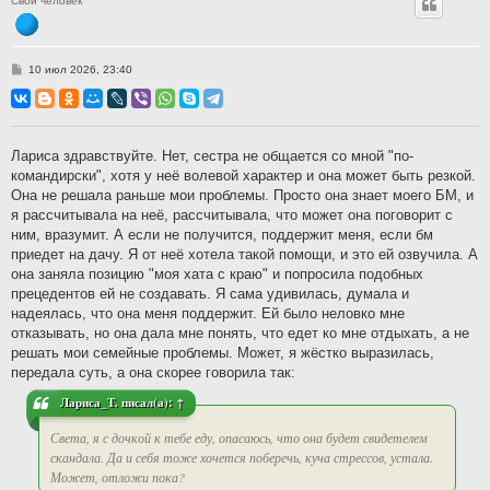
Свой человек
С
10 июл 2026, 23:40
о
о
б
щ
е
н
Лариса здравствуйте. Нет, сестра не общается со мной "по-
и
командирски", хотя у неё волевой характер и она может быть резкой.
е
Она не решала раньше мои проблемы. Просто она знает моего БМ, и
я рассчитывала на неё, рассчитывала, что может она поговорит с
ним, вразумит. А если не получится, поддержит меня, если бм
приедет на дачу. Я от неё хотела такой помощи, и это ей озвучила. А
она заняла позицию "моя хата с краю" и попросила подобных
прецедентов ей не создавать. Я сама удивилась, думала и
надеялась, что она меня поддержит. Ей было неловко мне
отказывать, но она дала мне понять, что едет ко мне отдыхать, а не
решать мои семейные проблемы. Может, я жёстко выразилась,
передала суть, а она скорее говорила так:
Лариса_Т.
писал(а):
↑
Света, я с дочкой к тебе еду, опасаюсь, что она будет свидетелем
скандала. Да и себя тоже хочется поберечь, куча стрессов, устала.
Может, отложи пока?