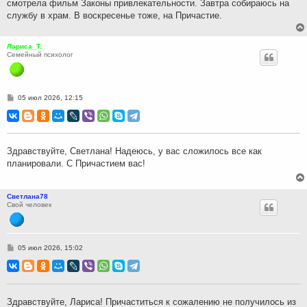
смотрела фильм Законы привлекательности. Завтра собираюсь на
е
службу в храм. В воскресенье тоже, на Причастие.
Лариса_Т.
Семейный психолог
С
05 июл 2026, 12:15
о
о
б
щ
е
н
Здравствуйте, Светлана! Надеюсь, у вас сложилось все как
и
планировали. С Причастием вас!
е
Светлана78
Свой человек
С
05 июл 2026, 15:02
о
о
б
щ
е
н
Здравствуйте, Лариса! Причаститься к сожалению не получилось из
и