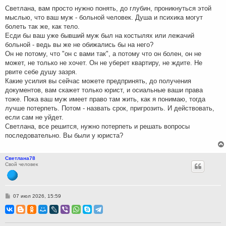
н
Светлана, вам просто нужно понять, до глубин, проникнуться этой
и
мыслью, что ваш муж - больной человек. Душа и психика могут
е
болеть так же, как тело.
Есди бы ваш уже бывший муж был на костылях или лежачий
больной - ведь вы же не обижались бы на него?
Он не потому, что "он с вами так", а потому что он болен, он не
может, не только не хочет. Он не уберет квартиру, не ждите. Не
рвите себе душу зазря.
Какие усилия вы сейчас можете предпринять, до получения
документов, вам скажет только юрист, и осиальные ваши права
тоже. Пока ваш муж имеет право там жить, как я понимаю, тогда
лучше потерпеть. Потом - назвать срок, пригрозить. И действовать,
если сам не уйдет.
Светлана, все решится, нужно потерпеть и решать вопросы
последовательно. Вы были у юриста?
Светлана78
Свой человек
С
07 июл 2026, 15:59
о
о
б
щ
е