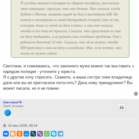
Я сегодня звонила в полицию по общему телефону, рассказала
свою ситуацию, спросила, что мне делать. Мне сказали, когда
будете в Москве, вызвать наряд на дом и выставить БМ. Но
потом я поговорила со своей двоюродной сестрой (это не та,
которая жила со мной на даче в июне), и она мне сказала,
чтобы я его пока не трогала. Сказала, что приезжает ко мне
на дачу отдыхать, а не решать мои семейные проблемы. Она с
ребенком девочкой 10 лет. Сказала, что ей не нужно, чтобы
БМ приезжал к нам на дачу и скандалил. Мне, если честно, это
тоже не нужно сейчас.
Светлана, я сомневаюсь, что законного мужа можно так выставить с
нарядом полиции - уточните у юриста.
Я о другом хочу спросить. Скажите, а ваша сестра тоже владелица
дачи или вы ее пригласили погостить? Дача кому принадлежит? Вы
может писали, но я не помню.
Светлана78
Свой человек
С
10 июл 2026, 00:19
о
о
б