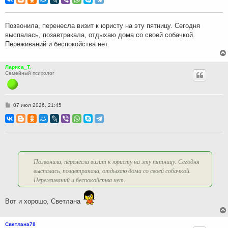
б
щ
е
н
Позвонила, перенесла визит к юристу на эту пятницу. Сегодня
и
выспалась, позавтракала, отдыхаю дома со своей собачкой.
е
Переживаний и беспокойства нет.
Лариса_Т.
Семейный психолог
С
07 июл 2026, 21:45
о
о
б
щ
е
н
и
е
Позвонила, перенесла визит к юристу на эту пятницу. Сегодня
выспалась, позавтракала, отдыхаю дома со своей собачкой.
Переживаний и беспокойства нет.
Вот и хорошо, Светлана
Светлана78