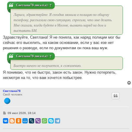
е
Светлана78
писал(а):
↑
Лариса, здравствуйте. Я сегодня звонила в полицию по общему
телефону, рассказала свою ситуацию, спросила, что мне делать.
Мне сказали, когда будете в Москве, вызвать наряд на дом и
выставить БМ.
Здравствуйте, Светлана! Я не поняла, как наряд полиции мог бы
сейчас его выселить, на каком основании, если у вас езе нет
решения о разводе, если по документам он пока ваш муж.
Светлана78
писал(а):
↑
Быстро ничего не получается, к сожалению.
Я понимаю, что не быстро, закон есть закон. Нужно потерпеть,
несмотря на то, что вам хочется побыстрее.
Светлана78
Свой человек
С
09 июл 2026, 18:14
о
о
б
щ
е