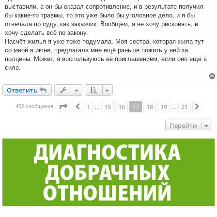
выставили, а он бы оказал сопротивление, и в результате получил
бы какие-то травмы, то это уже было бы уголовное дело, и я бы
отвечала по суду, как заказчик. Вообщем, я не хочу рисковать, и
хочу сделать всё по закону.
Насчёт жилья я уже тоже подумала. Моя сестра, которая жила тут
со мной в июне, предлагала мне ещё раньше пожить у ней за
полцены. Может, я воспользуюсь её приглашением, если оно ещё в
силе.
Ответить
О
т
в
е
т
и
т
ь
Страница
17
из
21
1
15
16
17
18
19
21
Пред.
След
452 сообщения
…
…
Перейти