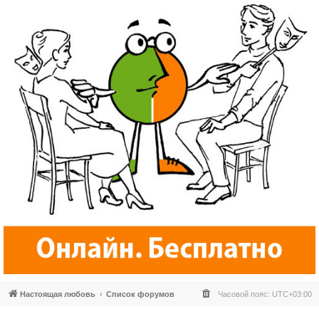
Настоящая любовь
Список форумов
Часовой пояс:
UTC+03:00