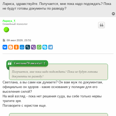
н
Лариса, здравствуйте. Получается, мне пока надо подождать? Пока
и
не будут готовы документы по разводу?
е
Лариса_Т.
Семейный психолог
С
09 июл 2026, 23:51
о
о
б
щ
е
н
и
Светлана78
писал(а):
↑
е
Получается, мне пока надо подождать? Пока не будут готовы
документы по разводу?
Светлана, а вы сами как думаете? Он вам муж по документам,
официально он здоров - какие основания у полиции для его
выселения силой?
На мой взгляд - пока нет решения суда, вы себе только нервы
тратите зря.
Поговорите с юристом еще.