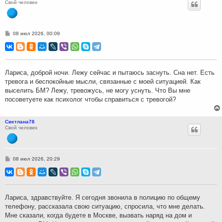
Свой человек
С
08 июл 2026, 00:09
о
о
б
щ
е
н
Лариса, доброй ночи. Лежу сейчас и пытаюсь заснуть. Сна нет. Есть
и
тревога и беспокойные мысли, связанные с моей ситуацией. Как
е
выселить БМ? Лежу, тревожусь, не могу уснуть. Что Вы мне
посоветуете как психолог чтобы справиться с тревогой?
Светлана78
Свой человек
С
08 июл 2026, 20:29
о
о
б
щ
е
н
Лариса, здравствуйте. Я сегодня звонила в полицию по общему
и
телефону, рассказала свою ситуацию, спросила, что мне делать.
е
Мне сказали, когда будете в Москве, вызвать наряд на дом и