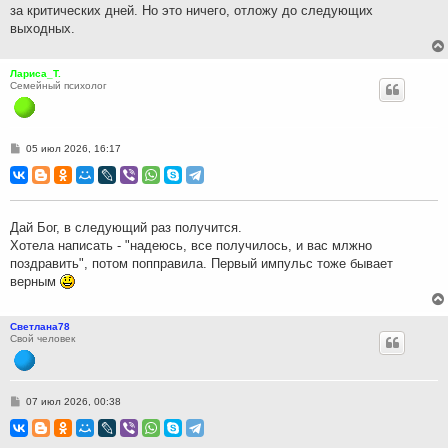
за критических дней. Но это ничего, отложу до следующих
е
выходных.
Лариса_Т.
Семейный психолог
С
05 июл 2026, 16:17
о
о
б
щ
е
н
Дай Бог, в следующий раз получится.
и
Хотела написать - "надеюсь, все получилось, и вас млжно
е
поздравить", потом попправила. Первый импульс тоже бывает
верным
Светлана78
Свой человек
С
07 июл 2026, 00:38
о
о
б