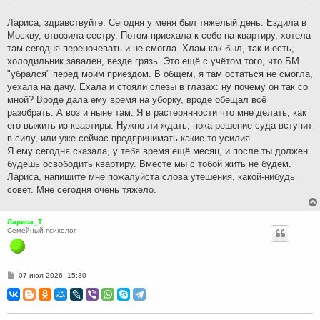
щ
е
н
Лариса, здравствуйте. Сегодня у меня был тяжелый день. Ездила в
и
Москву, отвозила сестру. Потом приехала к себе на квартиру, хотела
е
там сегодня переночевать и не смогла. Хлам как был, так и есть,
холодильник завален, везде грязь. Это ещё с учётом того, что БМ
"убрался" перед моим приездом. В общем, я там остаться не смогла,
уехала на дачу. Ехала и стояли слезы в глазах: ну почему он так со
мной? Вроде дала ему время на уборку, вроде обещал всё
разобрать. А воз и ныне там. Я в растерянности что мне делать, как
его выжить из квартиры. Нужно ли ждать, пока решение суда вступит
в силу, или уже сейчас предпринимать какие-то усилия.
Я ему сегодня сказала, у тебя время ещё месяц, и после ты должен
будешь освободить квартиру. Вместе мы с тобой жить не будем.
Лариса, напишите мне пожалуйста слова утешения, какой-нибудь
совет. Мне сегодня очень тяжело.
Лариса_Т.
Семейный психолог
С
07 июл 2026, 15:30
о
о
б
щ
е