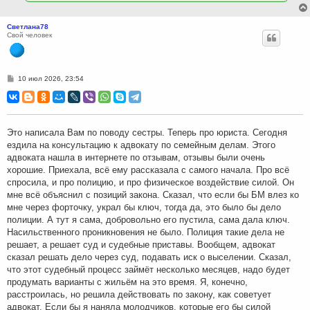
Светлана78
Свой человек
С
10 июл 2026, 23:54
о
о
б
щ
е
н
Это написала Вам по поводу сестры. Теперь про юриста. Сегодня
и
ездила на консультацию к адвокату по семейным делам. Этого
е
адвоката нашла в интернете по отзывам, отзывы были очень
хорошие. Приехала, всё ему рассказала с самого начала. Про всё
спросила, и про полицию, и про физическое воздействие силой. Он
мне всё объяснил с позиций закона. Сказал, что если бы БМ влез ко
мне через форточку, украл бы ключ, тогда да, это было бы дело
полиции. А тут я сама, добровольно его пустила, сама дала ключ.
Насильственного проникновения не было. Полиция такие дела не
решает, а решает суд и судебные приставы. Вообщем, адвокат
сказал решать дело через суд, подавать иск о выселении. Сказал,
что этот судебный процесс займёт несколько месяцев, надо будет
продумать варианты с жильём на это время. Я, конечно,
расстроилась, но решила действовать по закону, как советует
адвокат. Если бы я наняла молодчиков, которые его бы силой