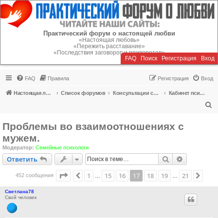
Регистрация
Практический форум о настоящей любви
«Настоящая любовь»
«Пережить расставание»
«Последствия заговоров и приворотов»
FAQ
Поиск
Р
е
г
и
с
т
р
а
ц
и
я
Вход
FAQ
Правила
Р
е
г
и
с
т
р
а
ц
и
я
Вход
Настоящая любовь
Список форумов
Консультации специалистов
Кабинет психолога
П
о
Проблемы во взаимоотношениях с
и
мужем.
с
Модератор:
Семейные психологи
к
Ответить
Поиск
Расширен
О
т
в
е
т
и
т
ь
Страница
17
из
21
1
15
16
17
18
19
21
Пред.
След
452 сообщения
…
…
Светлана78
Свой человек