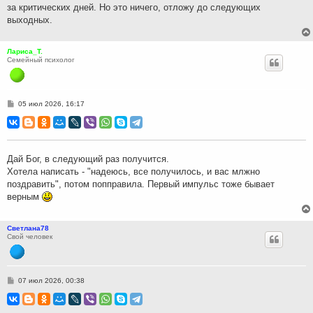
за критических дней. Но это ничего, отложу до следующих
е
выходных.
Лариса_Т.
Семейный психолог
С
05 июл 2026, 16:17
о
о
б
щ
е
н
Дай Бог, в следующий раз получится.
и
Хотела написать - "надеюсь, все получилось, и вас млжно
е
поздравить", потом попправила. Первый импульс тоже бывает
верным
Светлана78
Свой человек
С
07 июл 2026, 00:38
о
о
б