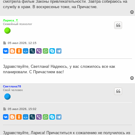
смотрела фильм Законы привлекательности. Завтра собираюсь на
е
службу в храм. В воскресенье тоже, на Причастие.
Лариса_Т.
Семейный психолог
С
05 июл 2026, 12:15
о
о
б
щ
е
н
Здравствуйте, Светлана! Надеюсь, у вас сложилось все как
и
планировали. С Причастием вас!
е
Светлана78
Свой человек
С
05 июл 2026, 15:02
о
о
б
щ
е
н
Здравствуйте, Лариса! Причаститься к сожалению не получилось из
и