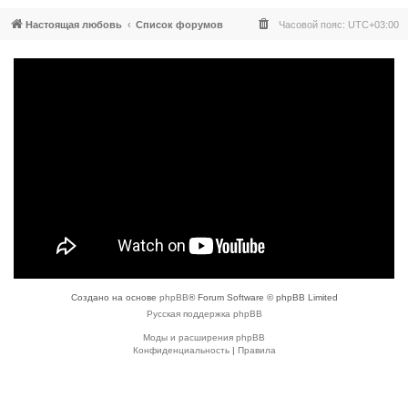
Настоящая любовь
Список форумов
Часовой пояс:
UTC+03:00
Создано на основе
phpBB
® Forum Software © phpBB Limited
Русская поддержка phpBB
Моды и расширения phpBB
Конфиденциальность
|
Правила