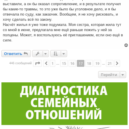
выставили, а он бы оказал сопротивление, и в результате получил
бы какие-то травмы, то это уже было бы уголовное дело, и я бы
отвечала по суду, как заказчик. Вообщем, я не хочу рисковать, и
хочу сделать всё по закону.
Насчёт жилья я уже тоже подумала. Моя сестра, которая жила тут
со мной в июне, предлагала мне ещё раньше пожить у ней за
полцены. Может, я воспользуюсь её приглашением, если оно ещё в
силе.
Ответить
О
т
в
е
т
и
т
ь
Страница
17
из
21
1
15
16
17
18
19
21
Пред.
След
446 сообщений
…
…
Перейти