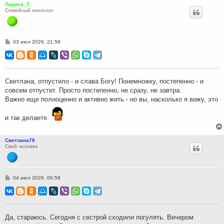
Лариса_Т.
Семейный психолог
С
03 июл 2026, 21:58
о
о
б
щ
е
н
Светлана, отпустило - и слава Богу! Понемножку, постепенно - и
и
совсем отпустит. Просто постепенно, не сразу, не завтра.
е
Важно еще полноценно и активно жить - но вы, насколько я вижу, это
и так делаете.
Светлана78
Свой человек
С
04 июл 2026, 00:59
о
о
б
щ
е
н
Да, стараюсь. Сегодня с сестрой сходили погулять. Вечером
и