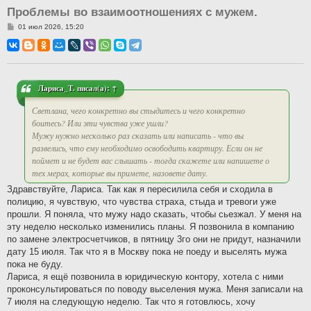
Проблемы во взаимоотношениях с мужем.
С
01 июл 2026, 15:20
о
о
б
щ
е
н
и
Лариса_Т.
писал(а):
↑
е
Светлана, чего конкретно вы стыдитесь и чего конкретно
боитесь? Или эти чувства уже ушли?
Мужу нужно несколько раз сказать или написать - что вы
развелись, что ему необходимо освободить квартиру. Если он не
поймет и не будет вас слышать - тогда скажете или напишете о
тех мерах, которые вы примете, назовете дату.
Здравствуйте, Лариса. Так как я пересилила себя и сходила в
полицию, я чувствую, что чувства страха, стыда и тревоги уже
прошли. Я поняла, что мужу надо сказать, чтобы сьезжал. У меня на
эту неделю несколько изменились планы. Я позвонила в компанию
по замене электросчетчиков, в пятницу 3го они не придут, назначили
дату 15 июля. Так что я в Москву пока не поеду и выселять мужа
пока не буду.
Лариса, я ещё позвонила в юридическую контору, хотела с ними
проконсультироваться по поводу выселения мужа. Меня записали на
7 июля на следующую неделю. Так что я готовлюсь, хочу