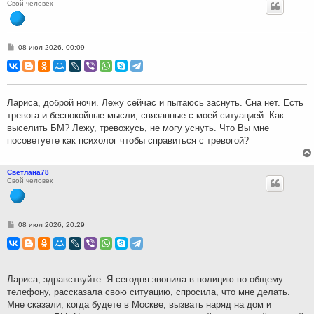
Свой человек
С
08 июл 2026, 00:09
о
о
б
щ
е
н
Лариса, доброй ночи. Лежу сейчас и пытаюсь заснуть. Сна нет. Есть
и
тревога и беспокойные мысли, связанные с моей ситуацией. Как
е
выселить БМ? Лежу, тревожусь, не могу уснуть. Что Вы мне
посоветуете как психолог чтобы справиться с тревогой?
Светлана78
Свой человек
С
08 июл 2026, 20:29
о
о
б
щ
е
н
Лариса, здравствуйте. Я сегодня звонила в полицию по общему
и
телефону, рассказала свою ситуацию, спросила, что мне делать.
е
Мне сказали, когда будете в Москве, вызвать наряд на дом и