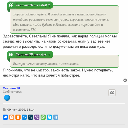
е
Светлана78
писал(а):
↑
Лариса, здравствуйте. Я сегодня звонила в полицию по общему
телефону, рассказала свою ситуацию, спросила, что мне делать.
Мне сказали, когда будете в Москве, вызвать наряд на дом и
выставить БМ.
Здравствуйте, Светлана! Я не поняла, как наряд полиции мог бы
сейчас его выселить, на каком основании, если у вас езе нет
решения о разводе, если по документам он пока ваш муж.
Светлана78
писал(а):
↑
Быстро ничего не получается, к сожалению.
Я понимаю, что не быстро, закон есть закон. Нужно потерпеть,
несмотря на то, что вам хочется побыстрее.
Светлана78
Свой человек
С
09 июл 2026, 18:14
о
о
б
щ
е