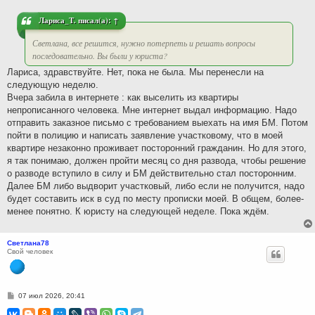
н
и
Лариса_Т.
писал(а):
↑
е
Светлана, все решится, нужно потерпеть и решать вопросы
последовательно. Вы были у юриста?
Лариса, здравствуйте. Нет, пока не была. Мы перенесли на
следующую неделю.
Вчера забила в интернете : как выселить из квартиры
непрописанного человека. Мне интернет выдал информацию. Надо
отправить заказное письмо с требованием выехать на имя БМ. Потом
пойти в полицию и написать заявление участковому, что в моей
квартире незаконно проживает посторонний гражданин. Но для этого,
я так понимаю, должен пройти месяц со дня развода, чтобы решение
о разводе вступило в силу и БМ действительно стал посторонним.
Далее БМ либо выдворит участковый, либо если не получится, надо
будет составить иск в суд по месту прописки моей. В общем, более-
менее понятно. К юристу на следующей неделе. Пока ждём.
Светлана78
Свой человек
С
07 июл 2026, 20:41
о
о