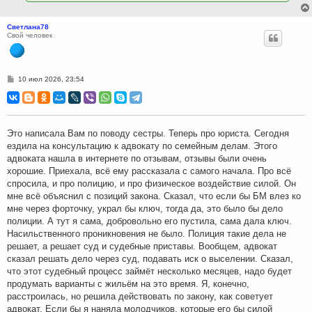
Светлана78
Свой человек
С
10 июл 2026, 23:54
о
о
б
щ
е
н
Это написала Вам по поводу сестры. Теперь про юриста. Сегодня
и
ездила на консультацию к адвокату по семейным делам. Этого
е
адвоката нашла в интернете по отзывам, отзывы были очень
хорошие. Приехала, всё ему рассказала с самого начала. Про всё
спросила, и про полицию, и про физическое воздействие силой. Он
мне всё объяснил с позиций закона. Сказал, что если бы БМ влез ко
мне через форточку, украл бы ключ, тогда да, это было бы дело
полиции. А тут я сама, добровольно его пустила, сама дала ключ.
Насильственного проникновения не было. Полиция такие дела не
решает, а решает суд и судебные приставы. Вообщем, адвокат
сказал решать дело через суд, подавать иск о выселении. Сказал,
что этот судебный процесс займёт несколько месяцев, надо будет
продумать варианты с жильём на это время. Я, конечно,
расстроилась, но решила действовать по закону, как советует
адвокат. Если бы я наняла молодчиков, которые его бы силой