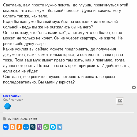
н
Светлана, вам просто нужно понять, до глубин, проникнуться этой
и
мыслью, что ваш муж - больной человек. Душа и психика могут
е
болеть так же, как тело.
Есди бы ваш уже бывший муж был на костылях или лежачий
больной - ведь вы же не обижались бы на него?
Он не потому, что "он с вами так", а потому что он болен, он не
может, не только не хочет. Он не уберет квартиру, не ждите. Не
рвите себе душу зазря.
Какие усилия вы сейчас можете предпринять, до получения
документов, вам скажет только юрист, и осиальные ваши права
тоже. Пока ваш муж имеет право там жить, как я понимаю, тогда
лучше потерпеть. Потом - назвать срок, пригрозить. И действовать,
если сам не уйдет.
Светлана, все решится, нужно потерпеть и решать вопросы
последовательно. Вы были у юриста?
Светлана78
Свой человек
С
07 июл 2026, 15:59
о
о
б
щ
е