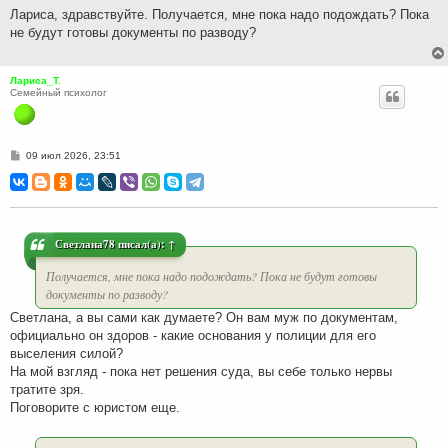
н
Лариса, здравствуйте. Получается, мне пока надо подождать? Пока
и
не будут готовы документы по разводу?
е
Лариса_Т.
Семейный психолог
С
09 июл 2026, 23:51
о
о
б
щ
е
н
и
Светлана78
писал(а):
↑
е
Получается, мне пока надо подождать? Пока не будут готовы
документы по разводу?
Светлана, а вы сами как думаете? Он вам муж по документам,
официально он здоров - какие основания у полиции для его
выселения силой?
На мой взгляд - пока нет решения суда, вы себе только нервы
тратите зря.
Поговорите с юристом еще.