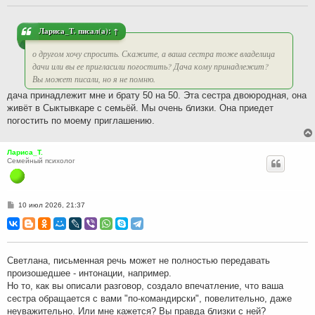
щ
е
н
и
Лариса_Т.
писал(а):
↑
е
о другом хочу спросить. Скажите, а ваша сестра тоже владелица
дачи или вы ее пригласили погостить? Дача кому принадлежит?
Вы может писали, но я не помню.
дача принадлежит мне и брату 50 на 50. Эта сестра двоюродная, она
живёт в Сыктывкаре с семьёй. Мы очень близки. Она приедет
погостить по моему приглашению.
Лариса_Т.
Семейный психолог
С
10 июл 2026, 21:37
о
о
б
щ
е
н
Светлана, письменная речь может не полностью передавать
и
произошедшее - интонации, например.
е
Но то, как вы описали разговор, создало впечатление, что ваша
сестра обращается с вами "по-командирски", повелительно, даже
неуважительно. Или мне кажется? Вы правда близки с ней?