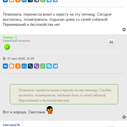
б
щ
е
н
Позвонила, перенесла визит к юристу на эту пятницу. Сегодня
и
выспалась, позавтракала, отдыхаю дома со своей собачкой.
е
Переживаний и беспокойства нет.
Лариса_Т.
Семейный психолог
С
07 июл 2026, 21:45
о
о
б
щ
е
н
и
е
Позвонила, перенесла визит к юристу на эту пятницу. Сегодня
выспалась, позавтракала, отдыхаю дома со своей собачкой.
Переживаний и беспокойства нет.
Вот и хорошо, Светлана
Светлана78