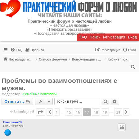
Регистрация
Практический форум о настоящей любви
«Настоящая любовь»
«Пережить расставание»
«Последствия заговоров и приворотов»
FAQ
Поиск
Р
е
г
и
с
т
р
а
ц
и
я
Вход
FAQ
Правила
Р
е
г
и
с
т
р
а
ц
и
я
Вход
Настоящая любовь
Список форумов
Консультации специалистов
Кабинет психолога
П
о
Проблемы во взаимоотношениях с
и
мужем.
с
Модератор:
Семейные психологи
к
Ответить
Поиск
Расширен
О
т
в
е
т
и
т
ь
Страница
17
из
21
1
15
16
17
18
19
21
Пред.
След
446 сообщений
…
…
Светлана78
Свой человек