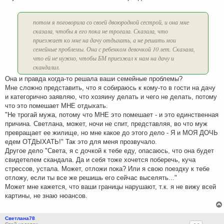
потом я поговорила со своей двоюродной сестрой, и она мне
сказала, чтобы я его пока не трогала. Сказала, что
приезжает ко мне на дачу отдыхать, а не решать мои
семейные проблемы. Она с ребенком девочкой 10 лет. Сказала,
что ей не нужно, чтобы БМ приезжал к нам на дачу и
скандалил.
Она и правда когда-то решала ваши семейные проблемы?
Мне сложно представить, что я собираюсь к кому-то в гости на дачу
и категорично заявляю, что хозяину делать и чего не делать, потому
что это помешает МНЕ отдыхать.
"Не трогай мужа, потому что МНЕ это помешает - и это единственная
причина. Светлана, может, ночи не спит, представляя, во что муж
превращает ее жилище, но мне какое до этого дело - Я и МОЯ ДОЧЬ
едем ОТДЫХАТЬ!" Так это для меня прозвучало.
Другое дело "Света, я с дочкой к тебе еду, опасаюсь, что она будет
свидетелем скандала. Да и себя тоже хочется поберечь, куча
стрессов, устала. Может, отложи пока? Или я свою поездку к тебе
отложу, если ты все же решишь его сейчас выселять..."
Может мне кажется, что ваши границы нарушают, т.к. я не вижу всей
картины, не знаю нюансов.
Светлана78