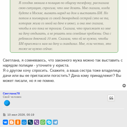
Я сегодня звонила в полицию по общему телефону, рассказала
свою ситуацию, спросила, что мне делать. Мне сказали, когда
будете в Москве, вызвать наряд на дом и выставить БМ. Но
потом я поговорила со своей двоюродной сестрой (это не та,
которая жила со мной на даче в июне), и она мне сказала,
чтобы я его пока не трогала. Сказала, что приезжает ко мне
на дачу отдыхать, а не решать мои семейные проблемы. Она с
ребенком девочкой 10 лет. Сказала, что ей не нужно, чтобы
БМ приезжал к нам на дачу и скандалил. Мне, если честно, это
тоже не нужно сейчас.
Светлана, я сомневаюсь, что законного мужа можно так выставить с
нарядом полиции - уточните у юриста.
Я о другом хочу спросить. Скажите, а ваша сестра тоже владелица
дачи или вы ее пригласили погостить? Дача кому принадлежит? Вы
может писали, но я не помню.
Светлана78
Свой человек
С
10 июл 2026, 00:19
о
о
б