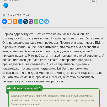
Свой человек
С
10 июл 2026, 23:40
о
о
б
щ
е
н
Лариса здравствуйте. Нет, сестра не общается со мной "по-
и
командирски", хотя у неё волевой характер и она может быть резкой.
е
Она не решала раньше мои проблемы. Просто она знает моего БМ, и
я рассчитывала на неё, рассчитывала, что может она поговорит с
ним, вразумит. А если не получится, поддержит меня, если бм
приедет на дачу. Я от неё хотела такой помощи, и это ей озвучила. А
она заняла позицию "моя хата с краю" и попросила подобных
прецедентов ей не создавать. Я сама удивилась, думала и
надеялась, что она меня поддержит. Ей было неловко мне
отказывать, но она дала мне понять, что едет ко мне отдыхать, а не
решать мои семейные проблемы. Может, я жёстко выразилась,
передала суть, а она скорее говорила так:
Лариса_Т.
писал(а):
↑
Света, я с дочкой к тебе еду, опасаюсь, что она будет свидетелем
скандала. Да и себя тоже хочется поберечь, куча стрессов, устала.
Может, отложи пока?