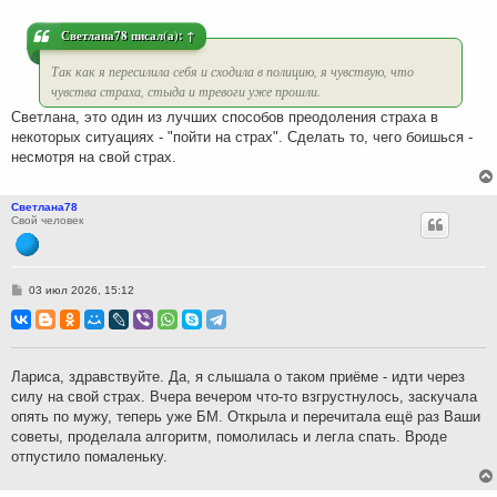
е
н
и
Светлана78
писал(а):
↑
е
Так как я пересилила себя и сходила в полицию, я чувствую, что
чувства страха, стыда и тревоги уже прошли.
Светлана, это один из лучших способов преодоления страха в
некоторых ситуациях - "пойти на страх". Сделать то, чего боишься -
несмотря на свой страх.
Светлана78
Свой человек
С
03 июл 2026, 15:12
о
о
б
щ
е
н
Лариса, здравствуйте. Да, я слышала о таком приёме - идти через
и
силу на свой страх. Вчера вечером что-то взгрустнулось, заскучала
е
опять по мужу, теперь уже БМ. Открыла и перечитала ещё раз Ваши
советы, проделала алгоритм, помолилась и легла спать. Вроде
отпустило помаленьку.