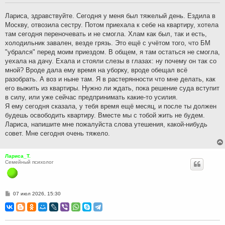
щ
е
н
Лариса, здравствуйте. Сегодня у меня был тяжелый день. Ездила в
и
Москву, отвозила сестру. Потом приехала к себе на квартиру, хотела
е
там сегодня переночевать и не смогла. Хлам как был, так и есть,
холодильник завален, везде грязь. Это ещё с учётом того, что БМ
"убрался" перед моим приездом. В общем, я там остаться не смогла,
уехала на дачу. Ехала и стояли слезы в глазах: ну почему он так со
мной? Вроде дала ему время на уборку, вроде обещал всё
разобрать. А воз и ныне там. Я в растерянности что мне делать, как
его выжить из квартиры. Нужно ли ждать, пока решение суда вступит
в силу, или уже сейчас предпринимать какие-то усилия.
Я ему сегодня сказала, у тебя время ещё месяц, и после ты должен
будешь освободить квартиру. Вместе мы с тобой жить не будем.
Лариса, напишите мне пожалуйста слова утешения, какой-нибудь
совет. Мне сегодня очень тяжело.
Лариса_Т.
Семейный психолог
С
07 июл 2026, 15:30
о
о
б
щ
е