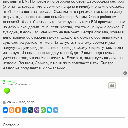
выставить БМ. Но потом я поговорила со своей двоюродной сестрой
(это не та, которая жила со мной на даче в июне), и она мне сказала,
чтобы я его пока не трогала. Сказала, что приезжает ко мне на дачу
отдыхать, а не решать мои семейные проблемы. Она с ребенком
девочкой 10 лет. Сказала, что ей не нужно, чтобы БМ приезжал к нам
на дачу и скандалил. Мне, если честно, это тоже не нужно сейчас. Я
тут одна, и если что, мне никто не поможет. Сестра сказала, чтобы я
действовала со стороны закона. Сходила к юристу, составила иск в
суд. Сестра уезжает от меня 17 августа, я к этому времени уже
получу на руки свидетельство о разводе, схожу к юристу, составлю
иск в суд. И после её отъезда у меня будет 2 недели до начала
учебного года, чтобы его выселить. Если что, задержусь на даче на
неделю. Вобщем, Лариса, у меня пока получается так. Быстро
ничего не получается, к сожалению.
Лариса_Т.
Семейный психолог
С
09 июл 2026, 00:39
о
о
б
щ
е
н
Светлана,
и