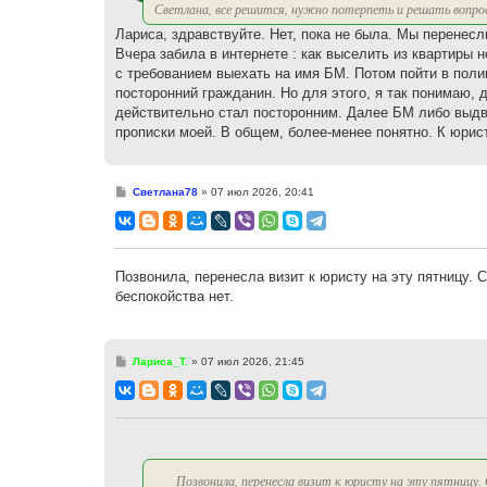
Светлана, все решится, нужно потерпеть и решать вопро
Лариса, здравствуйте. Нет, пока не была. Мы перене
Вчера забила в интернете : как выселить из квартиры
с требованием выехать на имя БМ. Потом пойти в поли
посторонний гражданин. Но для этого, я так понимаю, 
действительно стал посторонним. Далее БМ либо выдво
прописки моей. В общем, более-менее понятно. К юри
С
Светлана78
»
07 июл 2026, 20:41
о
о
б
щ
е
н
Позвонила, перенесла визит к юристу на эту пятницу.
и
беспокойства нет.
е
С
Лариса_Т.
»
07 июл 2026, 21:45
о
о
б
щ
е
н
и
е
Позвонила, перенесла визит к юристу на эту пятницу.