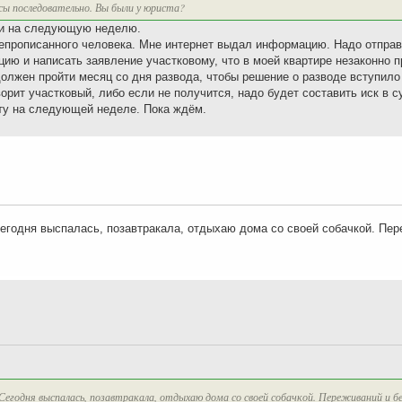
сы последовательно. Вы были у юриста?
сли на следующую неделю.
 непрописанного человека. Мне интернет выдал информацию. Надо отправ
цию и написать заявление участковому, что в моей квартире незаконно 
должен пройти месяц со дня развода, чтобы решение о разводе вступило
рит участковый, либо если не получится, надо будет составить иск в с
сту на следующей неделе. Пока ждём.
 Сегодня выспалась, позавтракала, отдыхаю дома со своей собачкой. Пе
 Сегодня выспалась, позавтракала, отдыхаю дома со своей собачкой. Переживаний и б