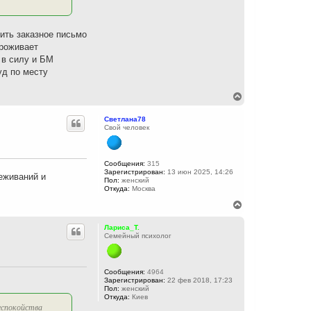
а
ч
а
л
ить заказное письмо
у
проживает
 в силу и БМ
уд по месту
В
е
р
Светлана78
н
Свой человек
у
т
ь
с
Сообщения:
315
Зарегистрирован:
13 июн 2025, 14:26
я
реживаний и
Пол:
женский
к
Откуда:
Москва
н
а
В
ч
е
а
р
Лариса_Т.
л
н
Семейный психолог
у
у
т
ь
с
Сообщения:
4964
Зарегистрирован:
22 фев 2018, 17:23
я
Пол:
женский
к
Откуда:
Киев
н
еспокойства
а