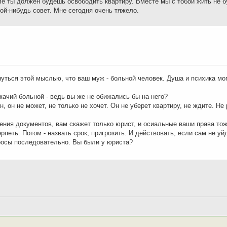
сле ты должен будешь освободить квартиру. Вместе мы с тобой жить не 
ой-нибудь совет. Мне сегодня очень тяжело.
нуться этой мыслью, что ваш муж - больной человек. Душа и психика мог
ачий больной - ведь вы же не обижались бы на него?
ен, он не может, не только не хочет. Он не уберет квартиру, не ждите. Не
ения документов, вам скажет только юрист, и осиальные ваши права то
рпеть. Потом - назвать срок, пригрозить. И действовать, если сам не уйд
просы последовательно. Вы были у юриста?