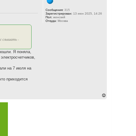
Сообщения:
315
Зарегистрирован:
13 июн 2025, 14:26
Пол:
женский
Откуда:
Москва
ас слышать -
рошли. Я поняла,
 электросчетчиков,
али на 7 июля на
что приходится
В
е
р
н
у
т
ь
с
я
к