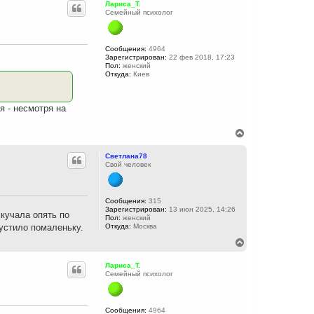
Лариса_Т.
Семейный психолог
Сообщения:
4964
Зарегистрирован:
22 фев 2018, 17:23
Пол:
женский
Откуда:
Киев
я - несмотря на
В
е
р
Светлана78
н
Свой человек
у
т
ь
с
Сообщения:
315
Зарегистрирован:
13 июн 2025, 14:26
я
скучала опять по
Пол:
женский
к
устило помаленьку.
Откуда:
Москва
н
а
В
ч
е
а
р
Лариса_Т.
л
н
Семейный психолог
у
у
т
ь
с
Сообщения:
4964