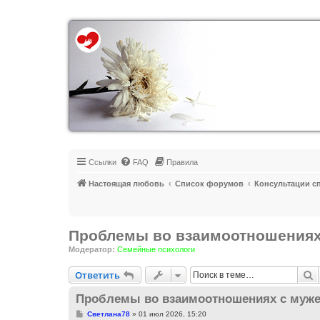
Регистрация
Ссылки
FAQ
Правила
Настоящая любовь
Список форумов
Консультации с
Проблемы во взаимоотношениях
Модератор:
Семейные психологи
Ответить
П
О
т
в
е
т
и
т
ь
Проблемы во взаимоотношениях с муже
С
Светлана78
»
01 июл 2026, 15:20