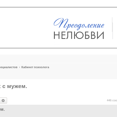
пециалистов
Кабинет психолога
 с мужем.
оиск
Расширенный поиск
446 со
м.