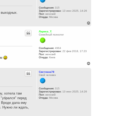
т
ь
с
Сообщения:
315
Зарегистрирован:
13 июн 2025, 14:26
я
х выходных.
Пол:
женский
к
Откуда:
Москва
н
а
В
ч
е
а
р
Лариса_Т.
л
н
Семейный психолог
у
у
т
ь
с
Сообщения:
4964
Зарегистрирован:
22 фев 2018, 17:23
я
Пол:
женский
к
ым
Откуда:
Киев
н
а
В
ч
е
а
р
Светлана78
л
н
Свой человек
у
у
т
ь
с
Сообщения:
315
Зарегистрирован:
13 июн 2025, 14:26
я
у, хотела там
Пол:
женский
к
М "убрался" перед
Откуда:
Москва
н
? Вроде дала ему
а
ч
ы. Нужно ли ждать,
а
л