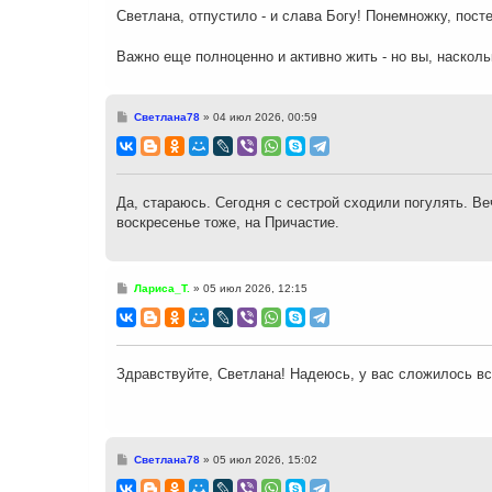
н
Светлана, отпустило - и слава Богу! Понемножку, посте
и
е
Важно еще полноценно и активно жить - но вы, наскольк
С
Светлана78
»
04 июл 2026, 00:59
о
о
б
щ
е
н
Да, стараюсь. Сегодня с сестрой сходили погулять. В
и
воскресенье тоже, на Причастие.
е
С
Лариса_Т.
»
05 июл 2026, 12:15
о
о
б
щ
е
н
Здравствуйте, Светлана! Надеюсь, у вас сложилось вс
и
е
С
Светлана78
»
05 июл 2026, 15:02
о
о