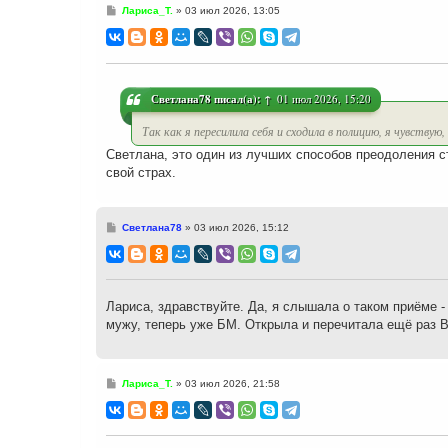
С
Лариса_Т.
»
03 июл 2026, 13:05
о
о
б
щ
е
н
и
Светлана78
писал(а):
↑
01 июл 2026, 15:20
е
Так как я пересилила себя и сходила в полицию, я чувству
Светлана, это один из лучших способов преодоления стр
свой страх.
С
Светлана78
»
03 июл 2026, 15:12
о
о
б
щ
е
н
Лариса, здравствуйте. Да, я слышала о таком приёме - 
и
мужу, теперь уже БМ. Открыла и перечитала ещё раз В
е
С
Лариса_Т.
»
03 июл 2026, 21:58
о
о
б
щ
е