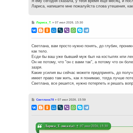
Я ему сегодня сказала, у тебя время ещё месяц, и по
Лариса, напишите мне пожалуйста слова утешения, как
С
Лариса_Т.
»
07 июл 2026, 15:30
о
о
б
щ
е
н
Светлана, вам просто нужно понять, до глубин, проник
и
как тело.
е
Есди бы ваш уже бывший муж был на костылях или леж
Он не потому, что "он с вами так", а потому что он бол
зазря.
Какие усилия вы сейчас можете предпринять, до получ
имеет право там жить, как я понимаю, тогда лучше поте
Светлана, все решится, нужно потерпеть и решать во
С
Светлана78
»
07 июл 2026, 15:59
о
о
б
щ
е
н
и
Лариса_Т.
писал(а):
↑
07 июл 2026, 15:30
е