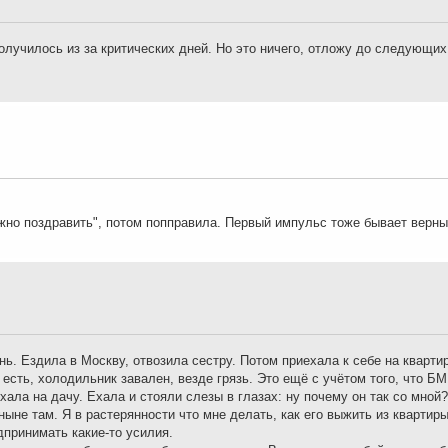
олучилось из за критических дней. Но это ничего, отложу до следующи
лжно поздравить", потом попправила. Первый импульс тоже бывает верн
ь. Ездила в Москву, отвозила сестру. Потом приехала к себе на квартир
 есть, холодильник завален, везде грязь. Это ещё с учётом того, что Б
хала на дачу. Ехала и стояли слезы в глазах: ну почему он так со мной
ныне там. Я в растерянности что мне делать, как его выжить из квартир
дпринимать какие-то усилия.