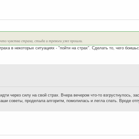
ю, что чувства страха, стыда и тревоги уже прошли.
аха в некоторых ситуациях - "пойти на страх". Сделать то, чего боишьс
идти через силу на свой страх. Вчера вечером что-то взгрустнулось, за
аши советы, проделала алгоритм, помолилась и легла спать. Вроде отп