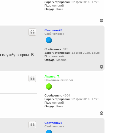
Зарегистрирован:
22 фев 2018, 17:23
я
Пол:
женский
к
Откуда:
Киев
н
а
ч
В
а
е
л
р
Светлана78
у
н
Свой человек
у
т
ь
с
Сообщения:
315
Зарегистрирован:
13 июн 2025, 14:26
я
а службу в храм. В
Пол:
женский
к
Откуда:
Москва
н
а
В
ч
е
а
р
Лариса_Т.
л
н
Семейный психолог
у
у
т
ь
с
Сообщения:
4964
Зарегистрирован:
22 фев 2018, 17:23
я
Пол:
женский
к
Откуда:
Киев
н
а
В
ч
е
а
р
Светлана78
л
н
Свой человек
у
у