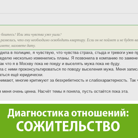
о боитесь? Или эти чувства уже ушли?
развелись, что ему необходимо освободить квартиру. Если он не поймет и не будет в
имете, назовете дату.
одила в полицию, я чувствую, что чувства страха, стыда и тревоги уже п
 неделю несколько изменились планы. Я позвонила в компанию по замене
Так что я в Москву пока не поеду и выселять мужа пока не буду.
ла с ними проконсультироваться по поводу выселения мужа. Меня запис
аться ещё юридически.
нимают, многие критикуют за безхребетность и слабохарактерность. Так 
меня очень ценна. Насчёт темы я поняла, пусть остаётся пока эта.