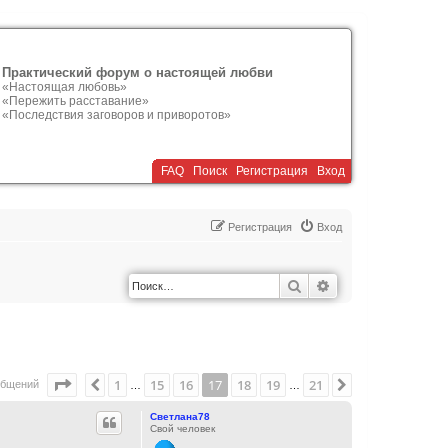
Практический форум о настоящей любви
«Настоящая любовь»
«Пережить расставание»
«Последствия заговоров и приворотов»
FAQ
Поиск
Р
е
г
и
с
т
р
а
ц
и
я
Вход
Р
е
г
и
с
т
р
а
ц
и
я
Вход
Поиск
Расширенный по
Страница
17
из
21
1
15
16
17
18
19
21
Пред.
След.
общений
…
…
Светлана78
Свой человек