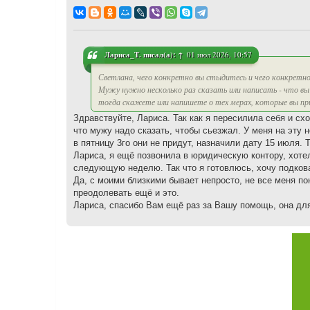
о
о
б
щ
е
н
и
Лариса_Т.
писал(а):
↑
01 июл 2026, 10:57
е
Светлана, чего конкретно вы стыдитесь и чего конкретн
Мужу нужно несколько раз сказать или написать - что вы 
тогда скажете или напишете о тех мерах, которые вы пр
Здравствуйте, Лариса. Так как я пересилила себя и сх
что мужу надо сказать, чтобы сьезжал. У меня на эту
в пятницу 3го они не придут, назначили дату 15 июля. 
Лариса, я ещё позвонила в юридическую контору, хоте
следующую неделю. Так что я готовлюсь, хочу подков
Да, с моими близкими бывает непросто, не все меня по
преодолевать ещё и это.
Лариса, спасибо Вам ещё раз за Вашу помощь, она для 