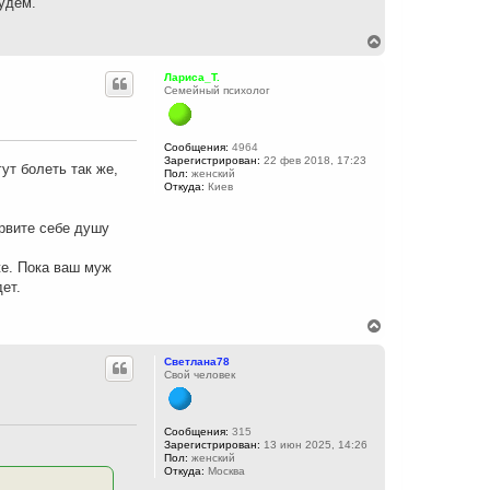
будем.
у
В
е
р
Лариса_Т.
н
Семейный психолог
у
т
ь
с
Сообщения:
4964
Зарегистрирован:
22 фев 2018, 17:23
я
ут болеть так же,
Пол:
женский
к
Откуда:
Киев
н
а
ч
 рвите себе душу
а
л
же. Пока ваш муж
у
ет.
В
е
р
Светлана78
н
Свой человек
у
т
ь
с
Сообщения:
315
Зарегистрирован:
13 июн 2025, 14:26
я
Пол:
женский
к
Откуда:
Москва
н