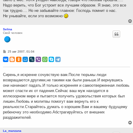
Надо верить, что Бог устроит все лучшим образом. Я знаю, это все
так трудно…. Но не забывайте главное: Господь помнит о нас.
Не унывайте, если это возможно
Selina
Свой человек
С
25 авг 2007, 01:04
о
о
б
щ
е
н
Сирень,я искренне сочувствую вам.После тюрьмы люди
и
возвращаются другими,не такими как были раньше.И вернувшись
е
они начинают падать.И только искренняя и самоотверженная любовь
может спасти их от падения.Сейчас ваш муж находится в
иллюзорном мире и пытается получить удовольствия которых был
лишен.Любовь и молитвы помогут вам вернуть его к
реальности.Старайтесь думать о хорошем.Вам и вашему будущему
ребеночку это необходимо.Абстрагируйтесь от внешних
раздражителей.
La_manzana