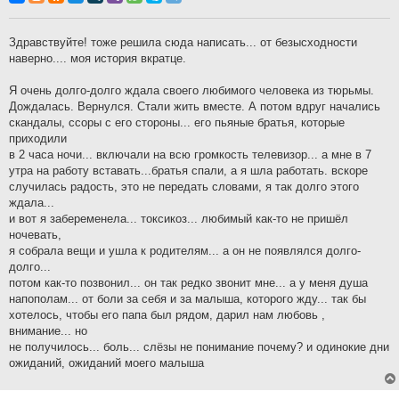
б
щ
е
н
Здравствуйте! тоже решила сюда написать... от безысходности
и
наверно.... моя история вкратце.
е
Я очень долго-долго ждала своего любимого человека из тюрьмы.
Дождалась. Вернулся. Стали жить вместе. А потом вдруг начались
скандалы, ссоры с его стороны... его пьяные братья, которые
приходили
в 2 часа ночи... включали на всю громкость телевизор... а мне в 7
утра на работу вставать...братья спали, а я шла работать. вскоре
случилась радость, это не передать словами, я так долго этого
ждала...
и вот я забеременела... токсикоз... любимый как-то не пришёл
ночевать,
я собрала вещи и ушла к родителям... а он не появлялся долго-
долго...
потом как-то позвонил... он так редко звонит мне... а у меня душа
напополам... от боли за себя и за малыша, которого жду... так бы
хотелось, чтобы его папа был рядом, дарил нам любовь ,
внимание... но
не получилось... боль... слёзы не понимание почему? и одинокие дни
ожиданий, ожиданий моего малыша