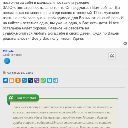
постояли за себя и малыша и поставили условие
ЗАГС=ответственность, а не то что Он предлагает Вам сейчас. Вы
всегда и так на многое шли ради ваших отношений. Пора мужчине
взять на себя главную и необходимую для Ваших отношений роль.И
на бойтесь остаться одна, вы уже не одна, у Вас есть дети. И все
остальноа будет хорошо. Главное не сетовать на
судьбу,молиться,любить Бога,себя и своих детей. Судя по Вашей
решительности, Все у Вас получиться. Удачи.
Elfriede
Свой человек
С
03 дек 2014, 22:47
о
о
б
щ
е
н
и
lisaa писал(а):
е
Таня меня тронула Ваша тема и я решила написать.Вы молодец не
во всем , но возможно в самом важном.Многие не задумываясь на
Вашем месте убили бы малыша и проблем нет.Можно и дальше
грибы и травки собирать.Многие этого не понимают, но в нашем
мире нет ничего ценнее человеческой жизни. И очень хорошо что