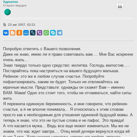
Адрианна
Старая гвардия
С
23 авг 2007, 02:21
о
о
б
щ
е
н
Попробую ответить с Вашего позволения.
и
Даже не знаю, имею ли я право советовать вам…. Мне Вас искренне
е
очень жаль…
Знаю твердо только одно средство: молитва. Господь милостив…..
Постарайтесь пока настроиться на вашего будущего малыша.
Ребенок- это же в любом случае счастье. Попробуйте
пофантазировать, каким он будет. Только не отвлекайтесь на
мрачные мысли. Представьте: однажды он скажет Вам – именно
ВАМ- Мама! Одно это стоит того, чтобы не отчаиваться, найти силы
жить.
Я пережила одинокую беременность, и мне говорили, что ребенок-
счастье, а я не вполне понимала… Я относилась к этим словам
просто как к необходимым для утешения одинокой будущей мамы. А
теперь я знаю, что это не пустые слова и не пафос. Это правда!
А что касается мужа… Ведь все еще может измениться. Мы же не
знаем, что нас ждет завтра…. Отец моей дочери вернулся когда ей
было 2 мес. Хотя уходил навсегда, говоря что любовь прошла…..