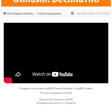
Настоящая любовь
Список форумов
Часовой пояс:
UTC+03:00
Создано на основе
phpBB
® Forum Software © phpBB Limited
Русская поддержка phpBB
Моды и расширения phpBB
Конфиденциальность
|
Правила