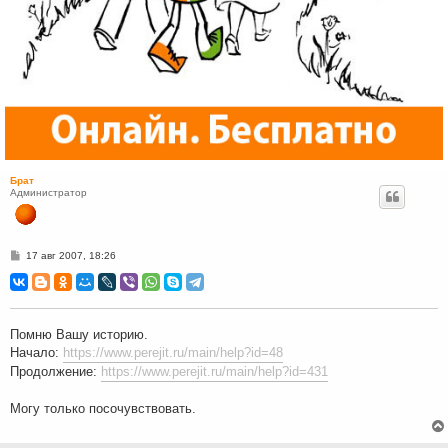
Брат
Администратор
С
17 авг 2007, 18:26
о
о
б
щ
е
н
Помню Вашу историю.
и
Начало:
https://www.perejit.ru/main/help?id=48
е
Продолжение:
https://www.perejit.ru/main/help?id=431
Могу только посочувствовать.