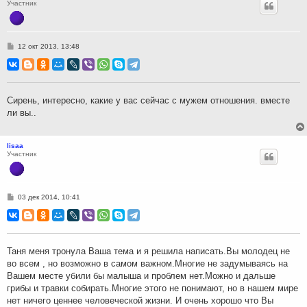
Участник
С
12 окт 2013, 13:48
о
о
б
щ
е
н
Сирень, интересно, какие у вас сейчас с мужем отношения. вместе
и
ли вы..
е
lisaa
Участник
С
03 дек 2014, 10:41
о
о
б
щ
е
н
Таня меня тронула Ваша тема и я решила написать.Вы молодец не
и
во всем , но возможно в самом важном.Многие не задумываясь на
е
Вашем месте убили бы малыша и проблем нет.Можно и дальше
грибы и травки собирать.Многие этого не понимают, но в нашем мире
нет ничего ценнее человеческой жизни. И очень хорошо что Вы