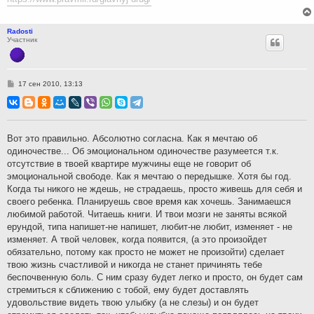
Radosti
Участник
С
17 сен 2010, 13:13
о
о
б
щ
е
н
Вот это правильно. Абсолютно согласна. Как я мечтаю об
и
одиночестве... Об эмоциональном одиночестве разумеется т.к.
е
отсутствие в твоей квартире мужчины еще не говорит об
эмоциональной свободе. Как я мечтаю о передышке. Хотя бы год.
Когда ты никого не ждешь, не страдаешь, просто живешь для себя и
своего ребенка. Планируешь свое время как хочешь. Занимаешся
любимой работой. Читаешь книги. И твои мозги не заняты всякой
ерундой, типа напишет-не напишет, любит-не любит, изменяет - не
изменяет. А твой человек, когда появится, (а это произойдет
обязательно, потому как просто не может не произойти) сделает
твою жизнь счастливой и никогда не станет причинять тебе
беспочвенную боль. С ним сразу будет легко и просто, он будет сам
стремиться к сближению с тобой, ему будет доставлять
удовольствие видеть твою улыбку (а не слезы) и он будет