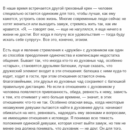
В наше время встречается другой греховный крен — человек
специально остается одиноким для того, чтобы лучше, как ему
кажется, устроить свою жизнь. Многие современные люди сейчас не
хотят жениться или выходить замуж, стремясь жить так, как им
нравится. «Я, — говорят они, — еще не нагулялся, я еще ничего в
жизни не достиг. Вот когда я получу все удовольствия — тогда буду
искать себе супругу». Все это, конечно, эгоизм.
Есть еще и явление стремления к «дружбе» с духовником как один
из способов преодоления одиночества и компенсации недостатка
общения. Бывает так, что иногда кто-то из духовных чад, особенно
«старых», становятся друзьями батюшки, лучше сказать, что
дружеский элемент входит в эти отношения: батюшка с ними куда-то
ездит, ходит в гости, при этом отношения остаются очень
благоговейными, эти друзья из духовных чад сохраняют с батюшкой
правильную дистанцию. Но если в отношениях с духовником у
человека появляется привязанность, обида, ревность к нему, зависть
к тем, кто отнимает у него больше времени, — значит, в этих
отношениях что-то не так. Особенно опасная вещь, когда некоторые
незамужние девушки пытаются найти в духовнике друга: начинают
обижаться на него, ревновать, надоедать ему звонками и вопросами,
не имеющими отношения к исповеди. Я понимаю всю тяжесть
положения одинокой девушки, которая хочет выйти замуж, но тем не
менее она должна понимать, что духовник — не друг. Он для того,