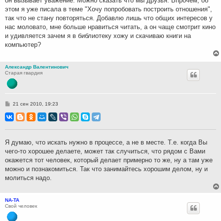
он вызывает уважение. Можно сказать что мы друзья. Впрочем, об
этом я уже писала в теме "Хочу попробовать построить отношения",
так что не стану повторяться. Добавлю лишь что общих интересов у
нас моловато, мне больше нравиться читать, а он чаще смотрит кино
и удивляется зачем я в библиотеку хожу и скачиваю книги на
компьютер?
Александр Валентинович
Старая гвардия
С
21 сен 2010, 19:23
о
о
б
щ
е
н
Я думаю, что искать нужно в процессе, а не в месте. Т.е. когда Вы
и
чего-то хорошее делаете, может так случиться, что рядом с Вами
е
окажется тот человек, который делает примерно то же, ну а там уже
можно и познакомиться. Так что занимайтесь хорошим делом, ну и
молиться надо.
NA-TA
Свой человек