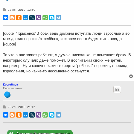
С
22 сен 2010, 13:50
о
о
б
щ
е
н
[quote="Крысёнок"В брак ведь должны вступать люди взрослые а во
и
мне до сих пор живёт ребёнок, и скорее всего будет жить всегда.
е
[/quote]
То что в вас живет ребенок, я думаю нисколько не помешает браку. В
некоторых случаях даже поможет. В воспитании своих же детей,
например. Ну и конечно какие-то черты "ребенка" переживут период
взросления, но какие-то несомненно останутся.
Крысёнок
Свой человек
С
22 сен 2010, 21:16
о
о
б
щ
е
н
и
Александр Валентинович писал(а):