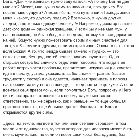
Бога: «Дай мне жениха», нужно задуматься: «А почему Бог не дает
мне его? Может, мне нужно чему-то научиться, прежде чем Бог
пошлет мне супруга? А может быть, мой путь иной и Господь зовет
меня к какому-то другому подвигу? Возможно, я нужна другим
людям, а не только одному человеку?» Например, директор нашего
детского дома — одинокая женщина. И если бы у нее был муж, у
нас, возможно, не было бы детского дома, потому что все держится
на ней. Кому-то нужно пожертвовать своим личным счастьем для
того, чтобы служить другим, если мы христиане. О ком-то есть такая
воля Божия! А то, что иногда бывает тяжело и трудно, — это
естественно, без трудностей нельзя ничему научиться. Одна
старшая сестра больничного отделения говорила, что когда в ее
работе встречаются проблемы, препятствия, искушения (не хочется
идти в палату, устала ухаживать за больными — разные бывают
трудности у сестер) и она сдается, начинает пребывать в плохом
настроении, идти у него на поводу, — то делается еще хуже. А если
все-таки себя превозмочь, если помолиться Богу, попросить у Него
сил и постараться относиться к своему служению так же
ответственно, так же серьезно, как и раньше, — то еще большая
приходит радость, еще большая дается благодать от Бога и
открываются другие силы.
Здесь, на земле, мы все в той или иной степени страдаем, в том
числе и от одиночества, чувство которого для человека может быть
очень мучительно, но если он несет свой крест благодушно, без