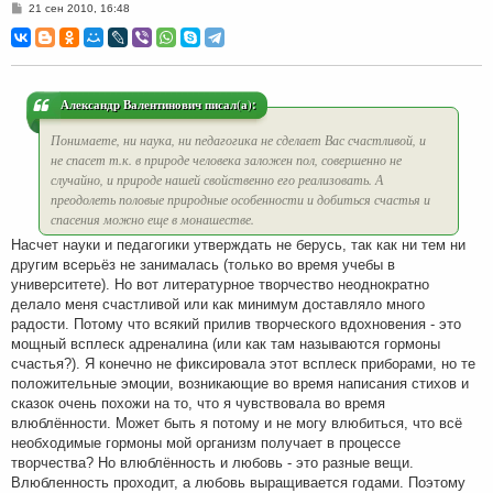
С
21 сен 2010, 16:48
о
о
б
щ
е
н
и
Александр Валентинович писал(а):
е
Понимаете, ни наука, ни педагогика не сделает Вас счастливой, и
не спасет т.к. в природе человека заложен пол, совершенно не
случайно, и природе нашей свойственно его реализовать. А
преодолеть половые природные особенности и добиться счастья и
спасения можно еще в монашестве.
Насчет науки и педагогики утверждать не берусь, так как ни тем ни
другим всерьёз не занималась (только во время учебы в
университете). Но вот литературное творчество неоднократно
делало меня счастливой или как минимум доставляло много
радости. Потому что всякий прилив творческого вдохновения - это
мощный всплеск адреналина (или как там называются гормоны
счастья?). Я конечно не фиксировала этот всплеск приборами, но те
положительные эмоции, возникающие во время написания стихов и
сказок очень похожи на то, что я чувствовала во время
влюблённости. Может быть я потому и не могу влюбиться, что всё
необходимые гормоны мой организм получает в процессе
творчества? Но влюблённость и любовь - это разные вещи.
Влюбленность проходит, а любовь выращивается годами. Поэтому