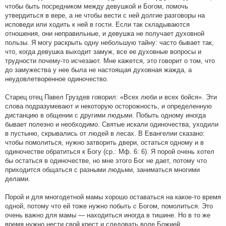
чтобы быть посредником между девушкой и Богом, помочь
утвердиться в вере, а не чтобы вести с ней долгие разговоры на
исповеди или ходить к ней в гости. Если так складываются
отношения, они неправильные, и девушка не получает духовной
пользы. Я могу раскрыть одну небольшую тайну: часто бывает так,
что, когда девушка выходит замуж, все ее духовные вопросы и
трудности почему-то исчезают. Мне кажется, это говорит о том, что
до замужества у нее была не настоящая духовная жажда, а
неудовлетворенное одиночество.
Старец отец Павел Груздев говорил: «Всех люби и всех бойся». Эти
слова подразумевают и некоторую осторожность, и определенную
дистанцию в общении с другими людьми. Побыть одному иногда
бывает полезно и необходимо. Святые искали одиночества, уходили
в пустыню, скрывались от людей в лесах. В Евангелии сказано:
чтобы помолиться, нужно затворить двери, остаться одному и в
одиночестве обратиться к Богу (ср.: Мф. 6: 6). Я порой очень хотел
бы остаться в одиночестве, но мне этого Бог не дает, потому что
приходится общаться с разными людьми, заниматься многими
делами.
Порой и для многодетной мамы хорошо оставаться на какое-то время
одной, потому что ей тоже нужно побыть с Богом, помолиться. Это
очень важно для мамы — находиться иногда в тишине. Но в то же
время нужно нести свой крест и следовать воле Божией.