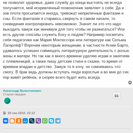
не позволит здоровье, даже службу до конца выстоять не всегда
получается, мой искревленный позвоночник заявляет о себе. Да и
зов плоти просыпается иногда, тревожат неприличные фантазии и
сны. Если фантазии я стараюсь свернуть в самом начале, то
сновидения контролировать невозможно. Значит ли это что надо
выходить замуж как минимум для того чтобы не разжигаться? Или
есть другие способы служить Богу и людям? Например посвятить
себя педагогике как Мария Монтессори или литературе как Сельма
Лагерлёф? Впрочем некоторым женщинам, в частности Агнии Барто,
удавалось успешно совмещать литературную деятельность с ролью
жены и матери. Но так как я много времени уделяю играм и занятиям
с племянницей, а также пишу детские стихи и сказки, то время от
времени впадаю в детство. Замуж то я хочу, но сомневаюсь что
смогу. В брак ведь должны вступать люди взрослые а во мне до сих
пор живёт ребёнок, и скорее всего будет жить всегда.
Александр Валентинович
Старая гвардия
С
20 сен 2010, 22:12
о
о
б
щ
е