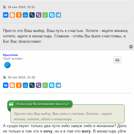
С
19 сен 2010, 23:11
о
о
б
щ
е
н
Просто это Ваш выбор, Ваш путь к счастью. Хотите - ищите жениха,
и
хотите, идите в монастырь. Главное - чтобы Вы были счастливы, и
е
Бог Вас благословит.
Крысёнок
Свой человек
С
20 сен 2010, 21:32
о
о
б
щ
е
н
и
Александр Валентинович писал(а):
е
Просто это Ваш выбор, Ваш путь к счастью. Хотите - ищите
жениха, хотите, идите в монастырь.
А существуют только два пути либо замуж либо в монахини? Дело
не только в том что я
хочу
, но и в том что
могу
. В монастырь уйти