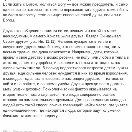
Если жить с Богом, молиться Богу — все можно преодолеть, и само
одиночество, которое так тяжело переживается людьми, может быть
во благо человеку, если он ищет спасения своей души, если он с
Богом.
Дружеское общение является естественным и в какой-то мере
необходимым, у самого Христа были друзья, Лазаря Он называл
Своим другом (ср.: Ин. 11,11). Человек нуждается в тепле и
сочувствии других людей, тому, кто не имеет такого тепла, жить
весьма трудно, его душа искажается. Например , дети, которые
провели свое детство в домах ребенка, не получили любви и тепла в
детстве, в чем-то ущербны, и восполнить потом этот недостаток
любви очень тяжело. В период подросткового возраста детям нужны
друзья, еще сильнее человек нуждается в них во время взросления,
в молодые годы. Если говорить о настоящих друзьях — их можно
найти и на работе, и во время учебы. Друзья прежде всего должны
быть близки духовно. Психологический фактор оказывается на
втором плане: часто случается, что люди совершенно разные
становятся замечательными друзьями. Для православных молодых
людей есть такой способ поиска товарищей: найти место, где учатся
единомышленники, где находятся люди, которые ищут служения
ближним, стремятся к подвигу.
https://www.pravmir.ru/glavnyj-drug/