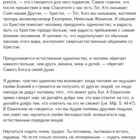
ропота, — это становится для него подвигом. Самое главное, что
после пришествия в мир Спасителя у нас есть Тот, Кто называет
Себя нашим Другом, — Христос, — Тот, Кого мы называем, воспевая
тропарь великомученице Екатерине, Небесным Женихом. И общение
со Христом помогает человеку преодолеть одиночество, и радость
быть со Христом гораздо больше, чем радость пребывания с самым
близким человеком. И человек то, что недополучает по обычным
законам этого мира, восполняет сверхъестественным общением со
Христом.
Преодолевается естественное одиночество, и человек обретает
намного больше, чем друга, жениха, жену и детей, — обретает
Самого Бога в своей душе.
Я думаю, чувство одиночества возникает, когда человек не ощущает
любви Божией и стремится ее получить от других людей, но люди
никогда не дадут человеку того , что может дать Бог. А Евангелие
прямо говорит нам: не делайте добра тем, кто вам ответит на это, а
делайте добро тем, кто ответить на это не сможет (см. Мф. 5: 44-47).
В Евангелии не говорится, что мы будем любимы другими людьми,
оно зовет нас научиться любви бескорыстной, возвыситься над
естественным порядком вещей.
Научиться ходить очень трудно. Ты ползаешь, пытаешься встать,
падаешь. Но если только ползать на четвереньках — ходить никогда