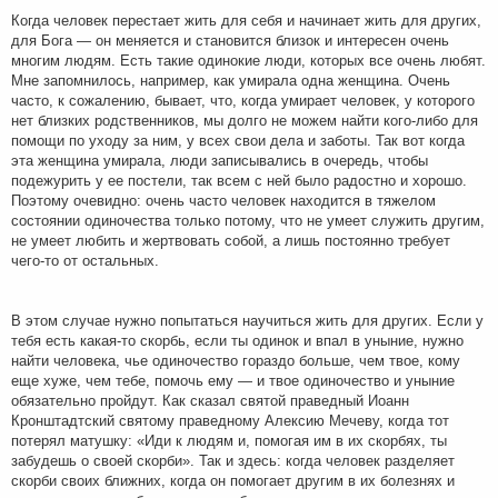
Когда человек перестает жить для себя и начинает жить для других,
для Бога — он меняется и становится близок и интересен очень
многим людям. Есть такие одинокие люди, которых все очень любят.
Мне запомнилось, например, как умирала одна женщина. Очень
часто, к сожалению, бывает, что, когда умирает человек, у которого
нет близких родственников, мы долго не можем найти кого-либо для
помощи по уходу за ним, у всех свои дела и заботы. Так вот когда
эта женщина умирала, люди записывались в очередь, чтобы
подежурить у ее постели, так всем с ней было радостно и хорошо.
Поэтому очевидно: очень часто человек находится в тяжелом
состоянии одиночества только потому, что не умеет служить другим,
не умеет любить и жертвовать собой, а лишь постоянно требует
чего-то от остальных.
В этом случае нужно попытаться научиться жить для других. Если у
тебя есть какая-то скорбь, если ты одинок и впал в уныние, нужно
найти человека, чье одиночество гораздо больше, чем твое, кому
еще хуже, чем тебе, помочь ему — и твое одиночество и уныние
обязательно пройдут. Как сказал святой праведный Иоанн
Кронштадтский святому праведному Алексию Мечеву, когда тот
потерял матушку: «Иди к людям и, помогая им в их скорбях, ты
забудешь о своей скорби». Так и здесь: когда человек разделяет
скорби своих ближних, когда он помогает другим в их болезнях и