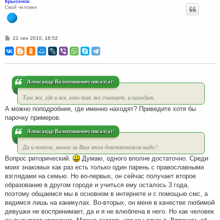
Крысёнок
Свой человек
С
21 сен 2010, 18:52
о
о
б
щ
е
н
и
Александр Валентинович писал(а):
е
Там же, где и все, кто так же считает, и находит.
А можно поподробнее, где именно находят? Приведите хотя бы
парочку примеров.
Александр Валентинович писал(а):
Да и потом, много ли Вам этих девственников надо?
Вопрос риторический.
Думаю, одного вполне достаточно. Среди
моих знакомых как раз есть только один парень с православными
взглядами на семью. Но во-первых, он сейчас получает второе
образование в другом городе и учиться ему осталось 3 года,
поэтому общаемся мы в основном в интернете и с помощью смс, а
видимся лишь на каникулах. Во-вторых, он меня в качестве любимой
девушки не воспринимает, да и я не влюблена в него. Но как человек