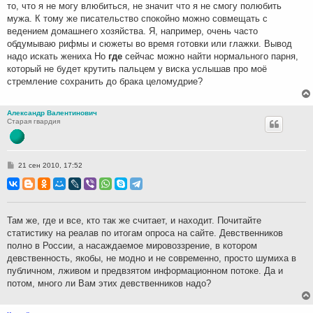
то, что я не могу влюбиться, не значит что я не смогу полюбить
мужа. К тому же писательство спокойно можно совмещать с
ведением домашнего хозяйства. Я, например, очень часто
обдумываю рифмы и сюжеты во время готовки или глажки. Вывод
надо искать жениха Но
где
сейчас можно найти нормального парня,
который не будет крутить пальцем у виска услышав про моё
стремление сохранить до брака целомудрие?
Александр Валентинович
Старая гвардия
С
21 сен 2010, 17:52
о
о
б
щ
е
н
Там же, где и все, кто так же считает, и находит. Почитайте
и
статистику на реалав по итогам опроса на сайте. Девственников
е
полно в России, а насаждаемое мировоззрение, в котором
девственность, якобы, не модно и не современно, просто шумиха в
публичном, лживом и предвзятом информационном потоке. Да и
потом, много ли Вам этих девственников надо?