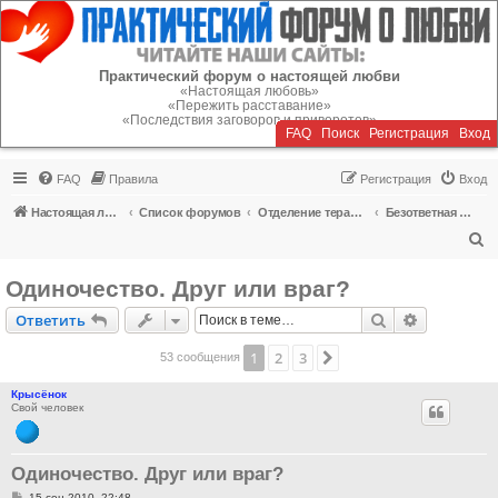
Регистрация
Практический форум о настоящей любви
«Настоящая любовь»
«Пережить расставание»
«Последствия заговоров и приворотов»
FAQ
Поиск
Р
е
г
и
с
т
р
а
ц
и
я
Вход
FAQ
Правила
Р
е
г
и
с
т
р
а
ц
и
я
Вход
Настоящая любовь
Список форумов
Отделение терапии
Безответная любовь, одиночество
П
о
Одиночество. Друг или враг?
и
Ответить
Поиск
Расширен
О
т
в
е
т
и
т
ь
с
к
1
2
3
След.
53 сообщения
Крысёнок
Свой человек
Одиночество. Друг или враг?
С
15 сен 2010, 22:48