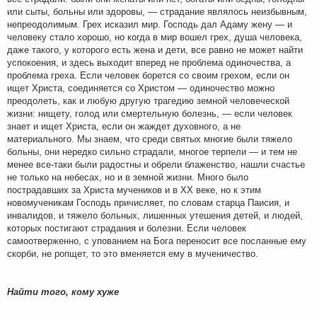
или сыты, больны или здоровы, — страдание являлось неизбывным,
непреодолимым. Грех исказил мир. Господь дал Адаму жену — и
человеку стало хорошо, но когда в мир вошел грех, душа человека,
даже такого, у которого есть жена и дети, все равно не может найти
успокоения, и здесь выходит вперед не проблема одиночества, а
проблема греха. Если человек борется со своим грехом, если он
ищет Христа, соединяется со Христом — одиночество можно
преодолеть, как и любую другую трагедию земной человеческой
жизни: нищету, голод или смертельную болезнь, — если человек
знает и ищет Христа, если он жаждет духовного, а не
материального. Мы знаем, что среди святых многие были тяжело
больны, они нередко сильно страдали, многое терпели — и тем не
менее все-таки были радостны и обрели блаженство, нашли счастье
не только на небесах, но и в земной жизни. Много было
пострадавших за Христа мучеников и в XX веке, но к этим
новомученикам Господь причисляет, по словам старца Паисия, и
инвалидов, и тяжело больных, лишенных утешения детей, и людей,
которых постигают страдания и болезни. Если человек
самоотверженно, с упованием на Бога переносит все посланные ему
скорби, не ропщет, то это вменяется ему в мученичество.
Найти того, кому хуже