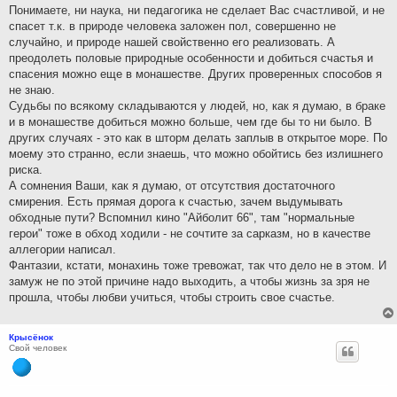
н
Понимаете, ни наука, ни педагогика не сделает Вас счастливой, и не
и
спасет т.к. в природе человека заложен пол, совершенно не
е
случайно, и природе нашей свойственно его реализовать. А
преодолеть половые природные особенности и добиться счастья и
спасения можно еще в монашестве. Других проверенных способов я
не знаю.
Судьбы по всякому складываются у людей, но, как я думаю, в браке
и в монашестве добиться можно больше, чем где бы то ни было. В
других случаях - это как в шторм делать заплыв в открытое море. По
моему это странно, если знаешь, что можно обойтись без излишнего
риска.
А сомнения Ваши, как я думаю, от отсутствия достаточного
смирения. Есть прямая дорога к счастью, зачем выдумывать
обходные пути? Вспомнил кино "Айболит 66", там "нормальные
герои" тоже в обход ходили - не сочтите за сарказм, но в качестве
аллегории написал.
Фантазии, кстати, монахинь тоже тревожат, так что дело не в этом. И
замуж не по этой причине надо выходить, а чтобы жизнь за зря не
прошла, чтобы любви учиться, чтобы строить свое счастье.
Крысёнок
Свой человек