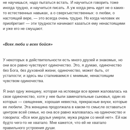
не научишься, надо пытаться встать. И научиться говорить тоже
иногда трудно, и научиться писать. А уж когда речь идет не о каких-
то естественных навыках, а о сверхъестественных: о любви, о
настоящей вере, — это всегда очень трудно. Но когда человек их
приобретает — эти трудности начинают казаться ему ненастоящими
и уже его не смущают.
«Всех люби и всех бойся»
У некоторых в действительности есть много друзей и знакомых, но
они все равно чувствуют одиночество. Это, я думаю, одиночество
без Бога, без духовной жизни, одиночество, может быть, от
усталости; и здесь мы сталкиваемся с мнимым, ненастоящим
чувством одиночества.
Я знал одну женщину, которая на исповеди все время жаловалась на
свое одиночество, хотя у нее были замечательные сыновья, один из
которых — священник, хорошая невестка, прекрасные внуки, которые
ее любили. Эта женщина продолжала в каком-то смысле оставаться
центром всей семьи, но она все равно жаловалась на одиночество и
говорила: «Все мои друзья умерли, мужа рядом со мной нет». Ей как
будто чего-то не хватало. Мне кажется, что ей не хватало
правильного устроения души.