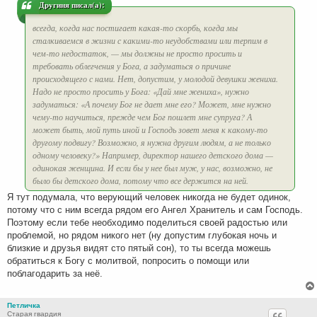
Другиня писал(а):
всегда, когда нас постигает какая-то скорбь, когда мы
сталкиваемся в жизни с какими-то неудобствами или терпим в
чем-то недостаток, — мы должны не просто просить и
требовать облегчения у Бога, а задуматься о причине
происходящего с нами. Нет, допустим, у молодой девушки жениха.
Надо не просто просить у Бога: «Дай мне жениха», нужно
задуматься: «А почему Бог не дает мне его? Может, мне нужно
чему-то научиться, прежде чем Бог пошлет мне супруга? А
может быть, мой путь иной и Господь зовет меня к какому-то
другому подвигу? Возможно, я нужна другим людям, а не только
одному человеку?» Например, директор нашего детского дома —
одинокая женщина. И если бы у нее был муж, у нас, возможно, не
было бы детского дома, потому что все держится на ней.
Я тут подумала, что верующий человек никогда не будет одинок,
потому что с ним всегда рядом его Ангел Хранитель и сам Господь.
Поэтому если тебе необходимо поделиться своей радостью или
проблемой, но рядом никого нет (ну допустим глубокая ночь и
близкие и друзья видят сто пятый сон), то ты всегда можешь
обратиться к Богу с молитвой, попросить о помощи или
поблагодарить за неё.
Петличка
Старая гвардия