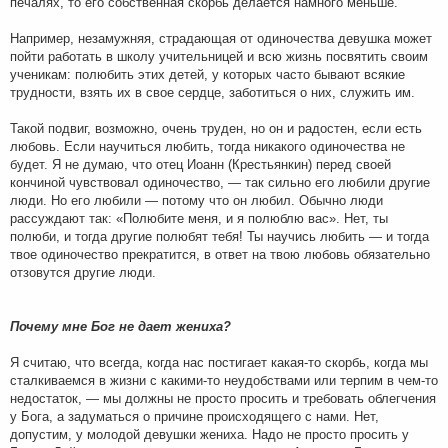
печалях, то его собственная скорбь делается намного меньше.
Например, незамужняя, страдающая от одиночества девушка может
пойти работать в школу учительницей и всю жизнь посвятить своим
ученикам: полюбить этих детей, у которых часто бывают всякие
трудности, взять их в свое сердце, заботиться о них, служить им.
Такой подвиг, возможно, очень труден, но он и радостен, если есть
любовь. Если научиться любить, тогда никакого одиночества не
будет. Я не думаю, что отец Иоанн (Крестьянкин) перед своей
кончиной чувствовал одиночество, — так сильно его любили другие
люди. Но его любили — потому что он любил. Обычно люди
рассуждают так: «Полюбите меня, и я полюблю вас». Нет, ты
полюби, и тогда другие полюбят тебя! Ты научись любить — и тогда
твое одиночество прекратится, в ответ на твою любовь обязательно
отзовутся другие люди.
Почему мне Бог не дает жениха?
Я считаю, что всегда, когда нас постигает какая-то скорбь, когда мы
сталкиваемся в жизни с какими-то неудобствами или терпим в чем-то
недостаток, — мы должны не просто просить и требовать облегчения
у Бога, а задуматься о причине происходящего с нами. Нет,
допустим, у молодой девушки жениха. Надо не просто просить у