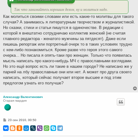
е
Так что занимайтесь хорошим делом, ну и молиться надо.
Как молиться своими словами или есть какие-то молитвы для такого
случая? А занимаюсь я литературным творчеством и журналистикой.
Но сказки, стихи и статьи пишутся в одиночестве. В редакции с
которой я внештатно сотрудничаю коллектив женский (не считая
главного редактора - женатого мужчины за пятдесят). Даже если
пишешь репортаж или портретный очерк то в таких условиях трудно
с кем-либо познакомиться. Кроме разве что героя этого самого
очерка... Но писала я опять-таки про женщин. Только что появилась
мысль написать про какого-нибудь МЧ с православными взглядами.
Но это ещё вопрос есть ли такие в нашем городе? Не написано же у
парней на лбу православные они или нет. А может про друга своего
написать, который сейчас получает второе высшее и под этим
предлогом узнать его получше?
Александр Валентинович
Старая гвардия
С
23 сен 2010, 00:50
о
о
б
щ