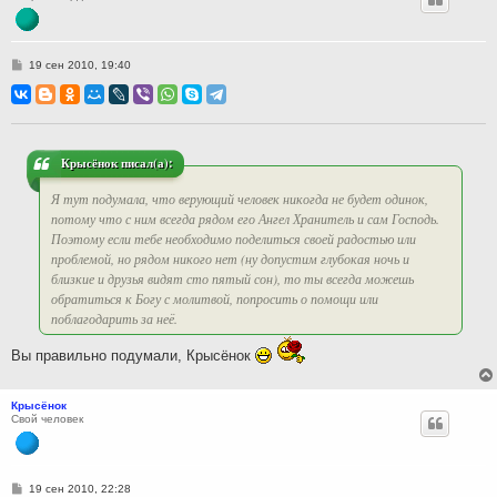
С
19 сен 2010, 19:40
о
о
б
щ
е
н
и
Крысёнок писал(а):
е
Я тут подумала, что верующий человек никогда не будет одинок,
потому что с ним всегда рядом его Ангел Хранитель и сам Господь.
Поэтому если тебе необходимо поделиться своей радостью или
проблемой, но рядом никого нет (ну допустим глубокая ночь и
близкие и друзья видят сто пятый сон), то ты всегда можешь
обратиться к Богу с молитвой, попросить о помощи или
поблагодарить за неё.
Вы правильно подумали, Крысёнок
Крысёнок
Свой человек
С
19 сен 2010, 22:28