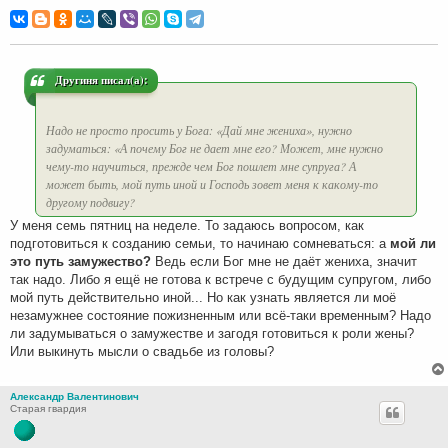
о
о
б
щ
е
н
и
Другиня писал(а):
е
Надо не просто просить у Бога: «Дай мне жениха», нужно
задуматься: «А почему Бог не дает мне его? Может, мне нужно
чему-то научиться, прежде чем Бог пошлет мне супруга? А
может быть, мой путь иной и Господь зовет меня к какому-то
другому подвигу?
У меня семь пятниц на неделе. То задаюсь вопросом, как
подготовиться к созданию семьи, то начинаю сомневаться: а
мой ли
это путь замужество?
Ведь если Бог мне не даёт жениха, значит
так надо. Либо я ещё не готова к встрече с будущим супругом, либо
мой путь действительно иной... Но как узнать является ли моё
незамужнее состояние пожизненным или всё-таки временным? Надо
ли задумываться о замужестве и загодя готовиться к роли жены?
Или выкинуть мысли о свадьбе из головы?
Александр Валентинович
Старая гвардия