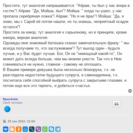
н
Простите, тут аналогия напрашивается: "Абрам, ты был у нас вчера в
и
гостях"! Абрам: "Да, Мойша, был"! Мойша: " когда ты ушел, у нас
е
пропала серебряная ложка"! Абрам: "Но я не брал"! Мойша: "Да, я
знаю, мы с Сарой её потом нашли, но ты знаешь, неприятный осадок
остался"!
Простите за юмор, тут аналогия к серьезному, но в принципе, кроме
юмора, верная аналогия.
Однажды мне знакомый батюшка сказал замечательную фразу: " мы
всегда получаем то, что заслуживаем"! Тут выход один - будьте
лучше, и у Вас будет лучше. Бог, Он не "немощный какой-то", Он
может дать всегда больше, чем мы можем унести. Так что в Нем
сомневаться не нужно, главное - самому не оплошать.
В Вашем примере девушка была несколько близорука, т.к. не
разглядела недостатки будущего супруга, и самонадеянна, т.к.
посчитала себя способной выбрать супруга с закрытыми глазами, и
потом еще все это терпеть, и добиться счастья.
Крысёнок
Свой человек
С
25 сен 2010, 21:04
о
о
б