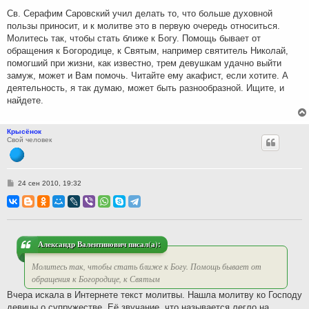
е
н
Св. Серафим Саровский учил делать то, что больше духовной
и
пользы приносит, и к молитве это в первую очередь относиться.
е
Молитесь так, чтобы стать ближе к Богу. Помощь бывает от
обращения к Богородице, к Святым, например святитель Николай,
помогший при жизни, как известно, трем девушкам удачно выйти
замуж, может и Вам помочь. Читайте ему акафист, если хотите. А
деятельность, я так думаю, может быть разнообразной. Ищите, и
найдете.
Крысёнок
Свой человек
С
24 сен 2010, 19:32
о
о
б
щ
е
н
и
Александр Валентинович писал(а):
е
Молитесь так, чтобы стать ближе к Богу. Помощь бывает от
обращения к Богородице, к Святым
Вчера искала в Интернете текст молитвы. Нашла молитву ко Господу
девицы о супружестве. Её звучание, что называется легло на