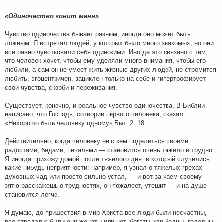
«Одиночество гонит меня»
Чувство одиночества бывает разным, иногда оно может быть
ложным. Я встречал людей, у которых было много знакомых, но они
все равно чувствовали себя одинокими. Иногда это связано с тем,
что человек хочет, чтобы ему уделяли много внимания, чтобы его
любили, а сам он не умеет жить жизнью других людей, не стремится
любить, эгоцентричен, зациклен только на себе и гипертрофирует
свои чувства, скорби и переживания.
Существует, конечно, и реальное чувство одиночества. В Библии
написано, что Господь, сотворив первого человека, сказал :
«Нехорошо быть человеку одному» Быт. 2: 18
Действительно, когда человеку не с кем поделиться своими
радостями, бедами, печалями — становится очень тяжело и трудно.
Я иногда прихожу домой после тяжелого дня, в который случились
какие-нибудь неприятности: например, я узнал о тяжелых грехах
духовных чад или просто сильно устал, — и вот за чаем своему
зятю расскажешь о трудностях, он пожалеет, утешит — и на душе
становится легче.
Я думаю, до пришествия в мир Христа все люди были несчастны,
все страдали: были они женаты или нет, богаты или бедны, голодны