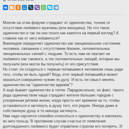
о
о
б
щ
е
н
Многие на этом форуме страдают от одиночества, точнее от
и
отсутствия любимого мужчины (или женщины). Но что такое
е
одиночество и так ли оно плохо как кажется на первый взгляд? А
главное как от него избавиться?
Википедия определяет одиночество как эмоциональное состояние
человека, связанное с отсутствием близких, положительных
эмоциональных связей с людьми. То есть нам не хватает не
любимого как такового, а тех положительных эмоций, которые мы
получали (или могли бы получить) от его присутствия.
Но стоит ли сходиться с первым попавшимся человеком лишь ради
того, чтобы не быть одной? Ведь этот первый попавшийся может
оказаться совершенно чужим по духу. И есть ли смысл менять
одиночество на "одиночество вдвоём"?
А ещё бывает одиночество в толпе. Парадоксально, но факт, такого
рода одиночеством чаще страдают жители больших городов с
ускоренным ритмом жизни, когда просто нет времени на то, чтобы
остановиться и заглянуть в душу того, кто рядом. Иногда даже в
собственную душу и то некогда заглянуть...
Нам надо научится спокойно относиться к одиночеству и извлекать
из него пользу. В противном случае счастье от появления
долгожданного любимого будет отравлено страхом его потерять. И