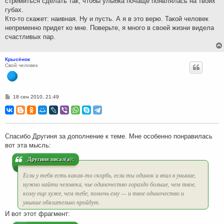
стремиться сделать так, чтобы улыбка почаще появлялась на твоих
губах.
Кто-то скажет: наивная. Ну и пусть. А я в это верю. Такой человек
непременно придет ко мне. Поверьте, я много в своей жизни видела
счастливых пар.
Крысёнок
Свой человек
С
18 сен 2010, 21:49
о
о
б
щ
е
н
Спасибо Другиня за дополнение к теме. Мне особенно понравилась
и
вот эта мысль:
е
Другиня писал(а):
Если у тебя есть какая-то скорбь, если ты одинок и впал в уныние,
нужно найти человека, чье одиночество гораздо больше, чем твое,
кому еще хуже, чем тебе, помочь ему — и твое одиночество и
уныние обязательно пройдут.
И вот этот фрагмент: