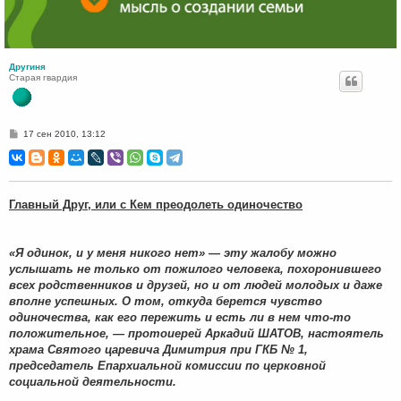
Другиня
Старая гвардия
С
17 сен 2010, 13:12
о
о
б
щ
е
н
Главный Друг, или с Кем преодолеть одиночество
и
е
«Я одинок, и у меня никого нет» — эту жалобу можно
услышать не только от пожилого человека, похоронившего
всех родственников и друзей, но и от людей молодых и даже
вполне успешных. О том, откуда берется чувство
одиночества, как его пережить и есть ли в нем что-то
положительное, — протоиерей Аркадий ШАТОВ, настоятель
храма Святого царевича Димитрия при ГКБ № 1,
председатель Епархиальной комиссии по церковной
социальной деятельности.