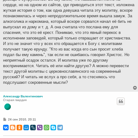
сердце, но на одном из сайтов, где приводиться этот текст, изложена
жуткая история о том, как одна девушка читала эту молитву, вскоре
познакомилась и через непродолжительное время вышла замуж. За
алкоголика и наркомана, который вскоре сорвался начал её бить не
выпускал из дому и т. д. А она считала что послана ему для
спасения, что это её крест. Понимаю, что это явный перекос в
исполнении заповедей, который только отвращает от христианства.
И это не значит что у всех кто обращается к Богу с молитвами
получает такую ерунду. "Кто из вас когда его сын просит хлеба
подал бы ему камень", так если не ошибаюсь говорил Христос. Но
неприятный осадок остался. И молитва уже по другому
воспринимается. Читать её или найти другую? А можно перевести
текст другой молитвы с церковнославянского на современный
русский? И читать не вслух а про себя, а то стесняюсь что
подслушают сокровенные мысли?
Александр Валентинович
Старая гвардия
С
24 сен 2010, 20:11
о
о
б
щ
е