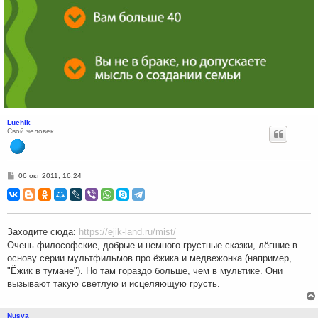
Luchik
Свой человек
С
06 окт 2011, 16:24
о
о
б
щ
е
н
Заходите сюда:
https://ejik-land.ru/mist/
и
е
Очень философские, добрые и немного грустные сказки, лёгшие в
основу серии мультфильмов про ёжика и медвежонка (например,
"Ёжик в тумане"). Но там гораздо больше, чем в мультике. Они
вызывают такую светлую и исцеляющую грусть.
Nusya