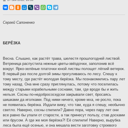
о
о
б
щ
е
н
Сергей Сапоненко
и
е
БЕРЁЗКА
Весна. Слышно, как растёт трава, шелестя прошлогодней листвой.
Ветреница распустила нежные цветы-звёздочки, заполонив всё
вокруг. Ярко-зелёные платочки юной листвы полощет лёгкий ветерок.
В первый раз после долгой зимы прогуливаюсь по лесу. Спешу к
тому месту, где растёт молодая берёзка. Мы познакомились пару лет
тому назад. Она мне сразу приглянулась, потому что поселилась
между старыми корабельными соснами, там, где вроде бы и жить
нельзя. Сосны по-недобрососедски закрывали свет, бросаясь
шишками да иголками. Под ними ничего, кроме мха, не росло, пока
не появилась берёзка. Издали вижу, что там, куда я спешу, необычно
светло. Наверно, сосны спилили? Давно пора, через пару лет они
все равно бы упали от старости, а так принесут пользу, став досками
или брусом. А где же моя берёзка?! Её спилили! Наверно, вырубка
леса была ещё осенью, и она мешала вести заготовку строевого