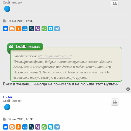
Свой человек
С
06 окт 2011, 16:33
о
о
б
щ
е
н
и
Luchik писал(а):
е
Заходите сюда:
https://ejik-land.ru/mist/
Очень философские, добрые и немного грустные сказки, лёгшие в
основу серии мультфильмов про ёжика и медвежонка (например,
"Ёжик в тумане"). Но там гораздо больше, чем в мультике. Они
вызывают такую светлую и исцеляющую грусть.
Ежик в тумане....никогда не понимала и не любила этот мультик.
Luchik
Свой человек
С
06 окт 2011, 16:33
о
о
б