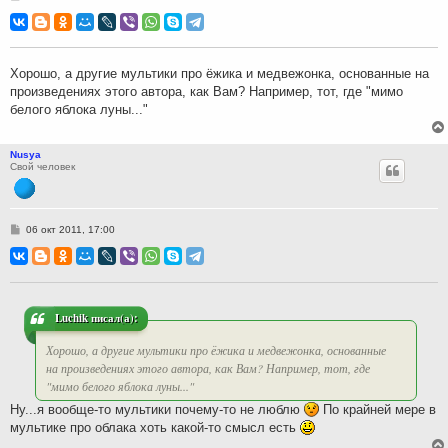
о
о
б
щ
е
н
Хорошо, а другие мультики про ёжика и медвежонка, основанные на
и
произведениях этого автора, как Вам? Например, тот, где "мимо
е
белого яблока луны..."
Nusya
Свой человек
С
06 окт 2011, 17:00
о
о
б
щ
е
н
и
Luchik писал(а):
е
Хорошо, а другие мультики про ёжика и медвежонка, основанные
на произведениях этого автора, как Вам? Например, тот, где
"мимо белого яблока луны..."
Ну...я вообще-то мультики почему-то не люблю
По крайней мере в
мультике про облака хоть какой-то смысл есть