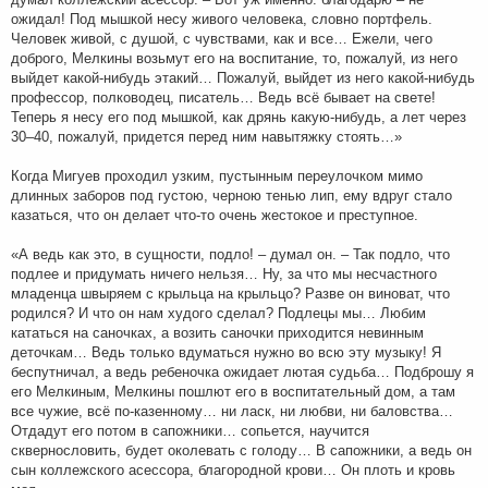
ожидал! Под мышкой несу живого человека, словно портфель.
Человек живой, с душой, с чувствами, как и все… Ежели, чего
доброго, Мелкины возьмут его на воспитание, то, пожалуй, из него
выйдет какой-нибудь этакий… Пожалуй, выйдет из него какой-нибудь
профессор, полководец, писатель… Ведь всё бывает на свете!
Теперь я несу его под мышкой, как дрянь какую-нибудь, а лет через
30–40, пожалуй, придется перед ним навытяжку стоять…»
Когда Мигуев проходил узким, пустынным переулочком мимо
длинных заборов под густою, черною тенью лип, ему вдруг стало
казаться, что он делает что-то очень жестокое и преступное.
«А ведь как это, в сущности, подло! – думал он. – Так подло, что
подлее и придумать ничего нельзя… Ну, за что мы несчастного
младенца швыряем с крыльца на крыльцо? Разве он виноват, что
родился? И что он нам худого сделал? Подлецы мы… Любим
кататься на саночках, а возить саночки приходится невинным
деточкам… Ведь только вдуматься нужно во всю эту музыку! Я
беспутничал, а ведь ребеночка ожидает лютая судьба… Подброшу я
его Мелкиным, Мелкины пошлют его в воспитательный дом, а там
все чужие, всё по-казенному… ни ласк, ни любви, ни баловства…
Отдадут его потом в сапожники… сопьется, научится
сквернословить, будет околевать с голоду… В сапожники, а ведь он
сын коллежского асессора, благородной крови… Он плоть и кровь