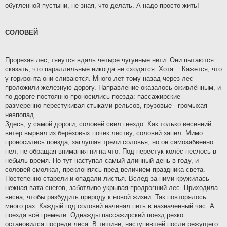
обугленной пустыни, не зная, что делать. А надо просто жить!
СОЛОВЕЙ
Прорезая лес, тянутся вдаль четыре чугунные нити. Они пытаются
сказать, что параллельные никогда не сходятся. Хотя… Кажется, что
у горизонта они сливаются. Много лет тому назад через лес
проложили железную дорогу. Направление оказалось оживлённым, и
по дороге постоянно проносились поезда: пассажирские -
размеренно перестукивая стыками рельсов, грузовые - громыхая
невпопад.
Здесь, у самой дороги, соловей свил гнездо. Как только весенний
ветер вырвал из берёзовых почек листву, соловей запел. Мимо
проносились поезда, заглушая трели соловья, но он самозабвенно
пел, не обращая внимания ни на что. Под перестук колёс неслось в
небыль время. Но тут наступал самый длинный день в году, и
соловей смолкал, преклоняясь пред величием праздника света.
Постепенно старели и опадали листья. Вслед за ними кружилась
нежная вата снегов, заботливо укрывая продрогший лес. Приходила
весна, чтобы разбудить природу к новой жизни. Так повторялось
много раз. Каждый год соловей начинал петь в назначенный час. А
поезда всё гремели. Однажды пассажирский поезд резко
остановился посреди леса. В тишине, наступившей после режущего