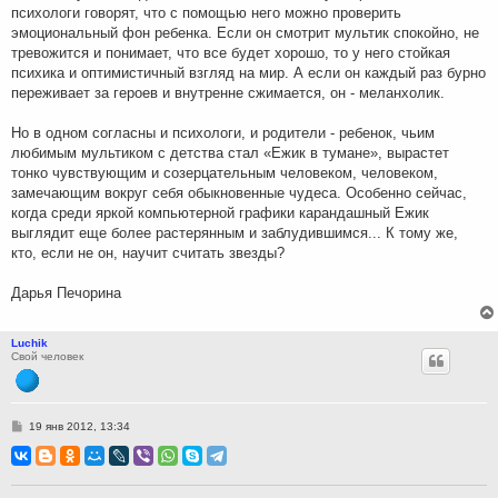
психологи говорят, что с помощью него можно проверить
эмоциональный фон ребенка. Если он смотрит мультик спокойно, не
тревожится и понимает, что все будет хорошо, то у него стойкая
психика и оптимистичный взгляд на мир. А если он каждый раз бурно
переживает за героев и внутренне сжимается, он - меланхолик.
Но в одном согласны и психологи, и родители - ребенок, чьим
любимым мультиком с детства стал «Ежик в тумане», вырастет
тонко чувствующим и созерцательным человеком, человеком,
замечающим вокруг себя обыкновенные чудеса. Особенно сейчас,
когда среди яркой компьютерной графики карандашный Ежик
выглядит еще более растерянным и заблудившимся... К тому же,
кто, если не он, научит считать звезды?
Дарья Печорина
Luchik
Свой человек
С
19 янв 2012, 13:34
о
о
б
щ
е