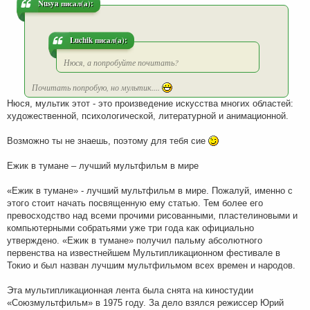
Nusya писал(а):
е
Luchik писал(а):
Нюся, а попробуйте почитать?
Почитать попробую, но мультик....
Нюся, мультик этот - это произведение искусства многих областей:
художественной, психологической, литературной и анимационной.
Возможно ты не знаешь, поэтому для тебя сие
Ежик в тумане – лучший мультфильм в мире
«Ежик в тумане» - лучший мультфильм в мире. Пожалуй, именно с
этого стоит начать посвященную ему статью. Тем более его
превосходство над всеми прочими рисованными, пластелиновыми и
компьютерными собратьями уже три года как официально
утверждено. «Ежик в тумане» получил пальму абсолютного
первенства на известнейшем Мультипликационном фестивале в
Токио и был назван лучшим мультфильмом всех времен и народов.
Эта мультипликационная лента была снята на киностудии
«Союзмультфильм» в 1975 году. За дело взялся режиссер Юрий