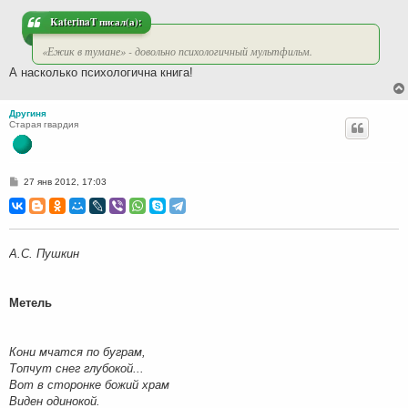
н
и
KaterinaT писал(а):
е
«Ежик в тумане» - довольно психологичный мультфильм.
А насколько психологична книга!
Другиня
Старая гвардия
С
27 янв 2012, 17:03
о
о
б
щ
е
н
А.С. Пушкин
и
е
Метель
Кони мчатся по буграм,
Топчут снег глубокой...
Вот в сторонке божий храм
Виден одинокой.