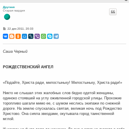
Другиня
Старая гвардия
С
22 дек 2011, 20:33
о
о
б
щ
е
н
Саша Черный
и
е
РОЖДЕСТВЕНСКИЙ АНГЕЛ
«Подайте, Христа ради, милостыньку! Милостыньку, Христа ради!»
Никто не слышал этих жалобных слов бедно одетой женщины,
одиноко стоявшей на углу оживленной городской улицы. Прохожие
торопливо шагали мимо ее, с шумом неслись экипажи по снежной
дороге. На землю спускалась святая, великая ночь под Рождество
Христово. Она сияла звездами, окутывала город таинственной
мглой.