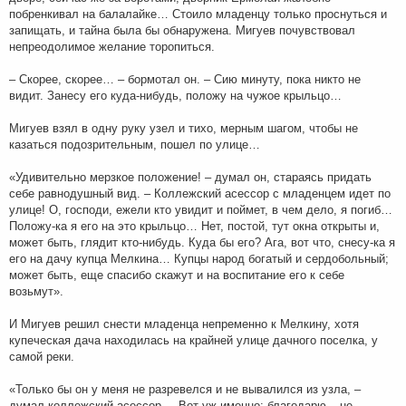
побренкивал на балалайке… Стоило младенцу только проснуться и
запищать, и тайна была бы обнаружена. Мигуев почувствовал
непреодолимое желание торопиться.
– Скорее, скорее… – бормотал он. – Сию минуту, пока никто не
видит. Занесу его куда-нибудь, положу на чужое крыльцо…
Мигуев взял в одну руку узел и тихо, мерным шагом, чтобы не
казаться подозрительным, пошел по улице…
«Удивительно мерзкое положение! – думал он, стараясь придать
себе равнодушный вид. – Коллежский асессор с младенцем идет по
улице! О, господи, ежели кто увидит и поймет, в чем дело, я погиб…
Положу-ка я его на это крыльцо… Нет, постой, тут окна открыты и,
может быть, глядит кто-нибудь. Куда бы его? Ага, вот что, снесу-ка я
его на дачу купца Мелкина… Купцы народ богатый и сердобольный;
может быть, еще спасибо скажут и на воспитание его к себе
возьмут».
И Мигуев решил снести младенца непременно к Мелкину, хотя
купеческая дача находилась на крайней улице дачного поселка, у
самой реки.
«Только бы он у меня не разревелся и не вывалился из узла, –
думал коллежский асессор. – Вот уж именно: благодарю – не