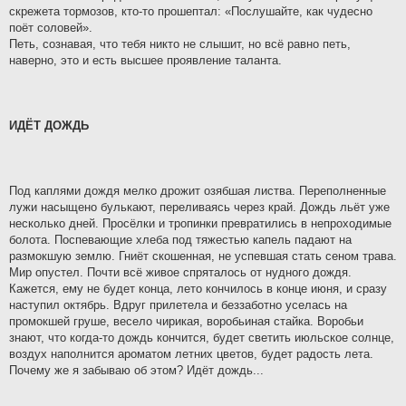
скрежета тормозов, кто-то прошептал: «Послушайте, как чудесно
поёт соловей».
Петь, сознавая, что тебя никто не слышит, но всё равно петь,
наверно, это и есть высшее проявление таланта.
ИДЁТ ДОЖДЬ
Под каплями дождя мелко дрожит озябшая листва. Переполненные
лужи насыщено булькают, переливаясь через край. Дождь льёт уже
несколько дней. Просёлки и тропинки превратились в непроходимые
болота. Поспевающие хлеба под тяжестью капель падают на
размокшую землю. Гниёт скошенная, не успевшая стать сеном трава.
Мир опустел. Почти всё живое спряталось от нудного дождя.
Кажется, ему не будет конца, лето кончилось в конце июня, и сразу
наступил октябрь. Вдруг прилетела и беззаботно уселась на
промокшей груше, весело чирикая, воробьиная стайка. Воробьи
знают, что когда-то дождь кончится, будет светить июльское солнце,
воздух наполнится ароматом летних цветов, будет радость лета.
Почему же я забываю об этом? Идёт дождь...