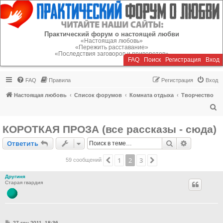
Регистрация
Практический форум о настоящей любви
«Настоящая любовь»
«Пережить расставание»
«Последствия заговоров и приворотов»
FAQ
Поиск
Р
е
г
и
с
т
р
а
ц
и
я
Вход
FAQ
Правила
Р
е
г
и
с
т
р
а
ц
и
я
Вход
Настоящая любовь
Список форумов
Комната отдыха
Творчество
П
о
КОРОТКАЯ ПРОЗА (все рассказы - сюда)
и
Ответить
Поиск
Расширен
О
т
в
е
т
и
т
ь
с
к
1
2
3
Пред.
След.
59 сообщений
Другиня
Старая гвардия
С
27 сен 2011, 18:36