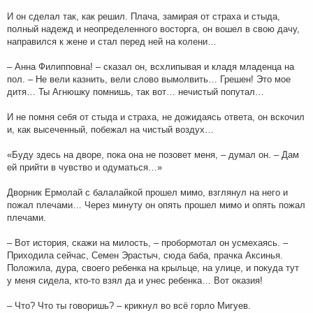
И он сделал так, как решил. Плача, замирая от страха и стыда,
полный надежд и неопределенного восторга, он вошел в свою дачу,
направился к жене и стал перед ней на колени…
– Анна Филипповна! – сказал он, всхлипывая и кладя младенца на
пол. – Не вели казнить, вели слово вымолвить… Грешен! Это мое
дитя… Ты Агнюшку помнишь, так вот… нечистый попутал…
И не помня себя от стыда и страха, не дожидаясь ответа, он вскочил
и, как высеченный, побежал на чистый воздух…
«Буду здесь на дворе, пока она не позовет меня, – думал он. – Дам
ей прийти в чувство и одуматься…»
Дворник Ермолай с балалайкой прошел мимо, взглянул на него и
пожал плечами… Через минуту он опять прошел мимо и опять пожал
плечами.
– Вот история, скажи на милость, – пробормотал он усмехаясь. –
Приходила сейчас, Семен Эрастыч, сюда баба, прачка Аксинья.
Положила, дура, своего ребенка на крыльце, на улице, и покуда тут
у меня сидела, кто-то взял да и унес ребенка… Вот оказия!
– Что? Что ты говоришь? – крикнул во всё горло Мигуев.