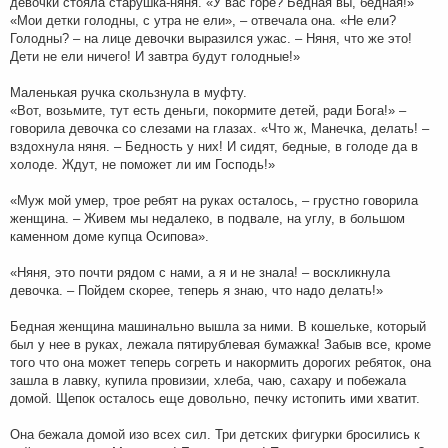
девочки стояла старушка-няня. «У вас горе? Бедная вы, бедная!»
«Мои детки голодны, с утра не ели», – отвечала она. «Не ели?
Голодны? – на лице девочки выразился ужас. – Няня, что же это!
Дети не ели ничего! И завтра будут голодные!»
Маленькая ручка скользнула в муфту.
«Вот, возьмите, тут есть деньги, покормите детей, ради Бога!» –
говорила девочка со слезами на глазах. «Что ж, Манечка, делать! –
вздохнула няня. – Бедность у них! И сидят, бедные, в голоде да в
холоде. Ждут, не поможет ли им Господь!»
«Муж мой умер, трое ребят на руках осталось, – грустно говорила
женщина. – Живем мы недалеко, в подвале, на углу, в большом
каменном доме купца Осипова».
«Няня, это почти рядом с нами, а я и не знала! – воскликнула
девочка. – Пойдем скорее, теперь я знаю, что надо делать!»
Бедная женщина машинально вышла за ними. В кошельке, который
был у нее в руках, лежала пятирублевая бумажка! Забыв все, кроме
того что она может теперь согреть и накормить дорогих ребяток, она
зашла в лавку, купила провизии, хлеба, чаю, сахару и побежала
домой. Щепок осталось еще довольно, печку истопить ими хватит.
Она бежала домой изо всех сил. Три детских фигурки бросились к