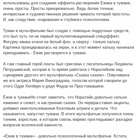
использованы для создания эффекта растворения Ежика в тумане,
очень просты. Просты принципиально. Ведь более точные,
интересные и художественные решения чреваты потерей простоты.
И, как следствие, очарования и глубокого психологизма.
Туман в мультфильме был создан с помощью подручных средств,
это был чуть ли не первый мультипликационный спецэффект.
Фигурку ежика клали на белый фон, а сверху - тонкую кальку.
Картинка проецировалась на экран, и в этот момент кальку начинали
приподнимать - Ежик растворялся в тумане.
А сам главный герой ленты был срисован с писательницы Людмилы
Петрушевской, которая в то время работала с Норштейном над
сценарием другого его мультфильма «Сказка сказок». Озвучивала
же его актриса Мария Виноградова, голосом которой говорили до
этого Одри Хепберн и дядя Федор из Простоквашино.
Ёжик в туманеНо стоит заметить, что Норштейн довольно сильно
изменил и сюжет, и настроение сказки. Он перерасставил акценты,
добавил неиспользованные Козловым штрихи и детали. Что
называется, напустил тумана. В итоге мультфильм получился очень
тонким, взрослым, в котором сквозь марево проглядывают разгадки
вопросов вселенской важности.
«Ежик в тумане» - довольно психологичный мультфильм. Кстати,