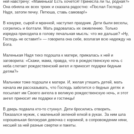
ней навстречу: «Маменька! Есть хочется! Принесла ли ты, родная?»
Она обняла их всех троих и сказала радостно: «Послал Господь!
Надя, затопи печку. Петюша, ставь самовар!»
В конурке, сырой и мрачной, наступил праздник. Дети были веселы,
согрелись и болтали. Мать радовалась их оживлению. Только
изредка приходила в голову печальная мысль: что же дальше? «Ну,
Господь не оставит!» — говорила она себе, возлагая всю надежду на
Бога.
Маленькая Надя тихо подошла к матери, прижалась к ней и
заговорила: «Скажи, мама, правда, что в рождественскую ночь с
неба слетает рождественский ангел и приносит подарки бедным
детям?»
Мальчики тоже подошли к матери. И, желая утешить детей, мать
начала им рассказывать, что Господь заботится о бедных детях и
посылает им Своего ангела в великую рождественскую ночь, и этот
ангел приносит им подарки и гостинцы!
В дверь подвала кто-то стукнул. Дети бросились отворить.
Показался мужик, с маленькой зеленой елкой в руках. За ним шла
хорошенькая белокурая девочка с корзиной, в сопровождении няни,
несшей за ней разные свертки и пакеты.