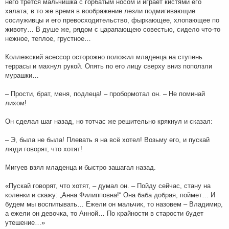
него трется мальчишка с горбатым носом и играет кистями его
халата; в то же время в воображение лезли подмигивающие
сослуживцы и его превосходительство, фыркающее, хлопающее по
животу… В душе же, рядом с царапающею совестью, сидело что-то
нежное, теплое, грустное…
Коллежский асессор осторожно положил младенца на ступень
террасы и махнул рукой. Опять по его лицу сверху вниз поползли
мурашки…
– Прости, брат, меня, подлеца! – пробормотал он. – Не поминай
лихом!
Он сделал шаг назад, но тотчас же решительно крякнул и сказал:
– Э, была не была! Плевать я на всё хотел! Возьму его, и пускай
люди говорят, что хотят!
Мигуев взял младенца и быстро зашагал назад.
«Пускай говорят, что хотят, – думал он. – Пойду сейчас, стану на
коленки и скажу: „Анна Филипповна!“ Она баба добрая, поймет… И
будем мы воспитывать… Ежели он мальчик, то назовем – Владимир,
а ежели он девочка, то Анной… По крайности в старости будет
утешение…»