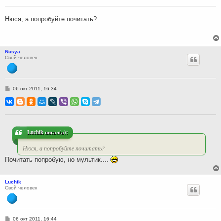
щ
е
н
Нюся, а попробуйте почитать?
и
е
Nusya
Свой человек
С
06 окт 2011, 16:34
о
о
б
щ
е
н
и
Luchik писал(а):
е
Нюся, а попробуйте почитать?
Почитать попробую, но мультик....
Luchik
Свой человек
С
06 окт 2011, 16:44