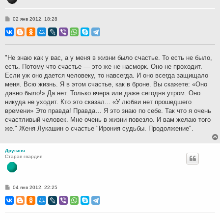
С
02 янв 2012, 18:28
о
о
б
щ
е
н
"Не знаю как у вас, а у меня в жизни было счастье. То есть не было,
и
есть. Потому что счастье — это же не насморк. Оно не проходит.
е
Если уж оно дается человеку, то навсегда. И оно всегда защищало
меня. Всю жизнь. Я в этом счастье, как в броне. Вы скажете: «Оно
давно было!» Да нет. Только вчера или даже сегодня утром. Оно
никуда не уходит. Кто это сказал... «У любви нет прошедшего
времени» Это правда! Правда… Я это знаю по себе. Так что я очень
счастливый человек. Мне очень в жизни повезло. И вам желаю того
же." Женя Лукашин о счастье "Ирония судьбы. Продолжение".
Другиня
Старая гвардия
С
04 янв 2012, 22:25
о
о
б
щ
е