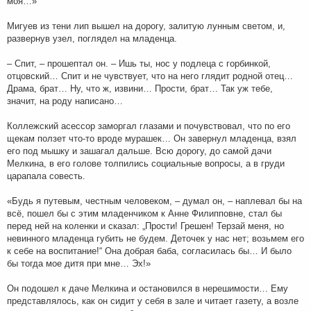
моя…»
Мигуев из тени лип вышел на дорогу, залитую лунным светом, и,
развернув узел, поглядел на младенца.
– Спит, – прошептал он. – Ишь ты, нос у подлеца с горбинкой,
отцовский… Спит и не чувствует, что на него глядит родной отец…
Драма, брат… Ну, что ж, извини… Прости, брат… Так уж тебе,
значит, на роду написано…
Коллежский асессор заморгал глазами и почувствовал, что по его
щекам ползет что-то вроде мурашек… Он завернул младенца, взял
его под мышку и зашагал дальше. Всю дорогу, до самой дачи
Мелкина, в его голове толпились социальные вопросы, а в груди
царапала совесть.
«Будь я путевым, честным человеком, – думал он, – наплевал бы на
всё, пошел бы с этим младенчиком к Анне Филипповне, стал бы
перед ней на коленки и сказал: „Прости! Грешен! Терзай меня, но
невинного младенца губить не будем. Деточек у нас нет; возьмем его
к себе на воспитание!“ Она добрая баба, согласилась бы… И было
бы тогда мое дитя при мне… Эх!»
Он подошел к даче Мелкина и остановился в нерешимости… Ему
представлялось, как он сидит у себя в зале и читает газету, а возле