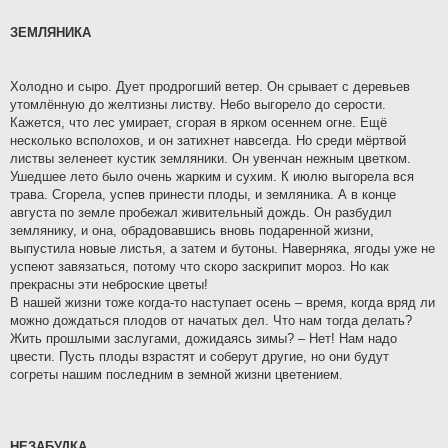
ЗЕМЛЯНИКА
Холодно и сыро. Дует продрогший ветер. Он срывает с деревьев
утомлённую до желтизны листву. Небо выгорело до серости.
Кажется, что лес умирает, сгорая в ярком осеннем огне. Ещё
несколько всполохов, и он затихнет навсегда. Но среди мёртвой
листвы зеленеет кустик земляники. Он увенчан нежным цветком.
Ушедшее лето было очень жарким и сухим. К июлю выгорела вся
трава. Сгорела, успев принести плоды, и земляника. А в конце
августа по земле пробежал живительный дождь. Он разбудил
землянику, и она, обрадовавшись вновь подаренной жизни,
выпустила новые листья, а затем и бутоны. Наверняка, ягоды уже не
успеют завязаться, потому что скоро заскрипит мороз. Но как
прекрасны эти неброские цветы!
В нашей жизни тоже когда-то наступает осень – время, когда вряд ли
можно дождаться плодов от начатых дел. Что нам тогда делать?
Жить прошлыми заслугами, дожидаясь зимы? – Нет! Нам надо
цвести. Пусть плоды взрастят и соберут другие, но они будут
согреты нашим последним в земной жизни цветением.
НЕЗАБУДКА