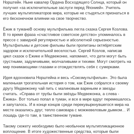
Норштейн. Ныне кавалер Ордена Восходящего Солнца, который он
получил «за исключительные заслуги перед Японией». Учитель
лучших мультипликаторов мира, которые не стыдяться признаться в
его бесконечном влиянии на свое творчество.
Ёжик в туманеВ основу мультфильма легла сказка Сергея Козлова.
В то время фраза «счастливое советское детство» упоминалось в
прессе с завидной регулярностью и абсолютной серьезностью.
Мультфильмы и детские фильмы были пропитаны октябрятским
задором и исключительной веселостью. Сергей Козлов, написав
цикл сказок о Ежике и Медвежонке, напомнил, что дети могут быть
грустными, задумчивыми, молчаливыми и тихими. Могут смотреть на
мир понимающими глазами и отождествлять себя с сумерками.
Идея вдохновила Норштейна и весь «Союзмультфильм». Это была
маленькая трогательная история о том, как Ежик собрался к своему
другу Медвежонку чай пить с малиновым вареньем и звезды
считать. «Справа от трубы были звёзды Медвежонка, а слева -
Ёжика». Вот только попал в туман, и все в мире вдруг перемешалось
и запуталось. И в конце концов среди перекувыркнувшегося мира на
месте оказались друг, тепло самовара с можжевеловым дымком... И
лошадь где-то там, в таинственном тумане.
Такому сюжету необходимо было необычное мультипликационное
воплощение. В итоге художественные средства, которые были