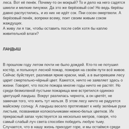
леса. Вот её пенёк. Почему-то он мокрый? То и дело на него садятся
шмели и мелкие пичужки. Да это же берёзовый сок! Но ведь берёзы
давно распустились, и из них не идёт сок. Пни сосен омертвели. А
берёзовый пенёк, вопреки всему, поит своим живым соком
жаждущих.
А живу ли я так, чтобы оставить после себя хотя бы каплю
живительной влаги?
ЛАНДЫШ
В прошлом году летом почти не было дождей. Кто-то не потушил
костёр, и полыхнул лесной пожар, пожирая на своём пути всё живое.
Сейчас буйствует, разливая яркие краски, май, а в выгоревшем лесу
царит смертельно-чёрный цвет. Кажется, ничто не заявляет здесь о
жизни. Говорят, что после пожара многие годы ничто не растёт. Но
среди безмолвной пустыни пожарища мне встретился одиноко
цветущий ландыш. Вокруг разлилась чернота, а он цветёт, не
замечая того, что жить тут нельзя. В этом лесу ничто не радуется
майскому солнцу. А ландыш весело протягивает к небу зелёные руки
листьев, позванивая колокольчиками нежно-белых цветков. Их
прекрасный запах чувствуется за несколько метров, говоря, что
самый слабый луч света способен победить любую тьму.
Случается, что в нашу жизнь приходит горе, и мы остаёмся среди