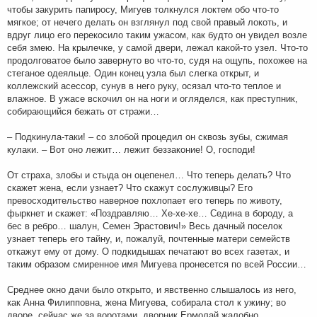
чтобы закурить папиросу, Мигуев толкнулся локтем обо что-то
мягкое; от нечего делать он взглянул под свой правый локоть, и
вдруг лицо его перекосило таким ужасом, как будто он увидел возле
себя змею. На крылечке, у самой двери, лежал какой-то узел. Что-то
продолговатое было завернуто во что-то, судя на ощупь, похожее на
стеганое одеяльце. Один конец узла был слегка открыт, и
коллежский асессор, сунув в него руку, осязал что-то теплое и
влажное. В ужасе вскочил он на ноги и огляделся, как преступник,
собирающийся бежать от стражи…
– Подкинула-таки! – со злобой процедил он сквозь зубы, сжимая
кулаки. – Вот оно лежит… лежит беззаконие! О, господи!
От страха, злобы и стыда он оцепенел… Что теперь делать? Что
скажет жена, если узнает? Что скажут сослуживцы? Его
превосходительство наверное похлопает его теперь по животу,
фыркнет и скажет: «Поздравляю… Хе-хе-хе… Седина в бороду, а
бес в ребро… шалун, Семен Эрастович!» Весь дачный поселок
узнает теперь его тайну, и, пожалуй, почтенные матери семейств
откажут ему от дому. О подкидышах печатают во всех газетах, и
таким образом смиренное имя Мигуева пронесется по всей России…
Среднее окно дачи было открыто, и явственно слышалось из него,
как Анна Филипповна, жена Мигуева, собирала стол к ужину; во
дворе, сейчас же за воротами, дворник Ермолай жалобно