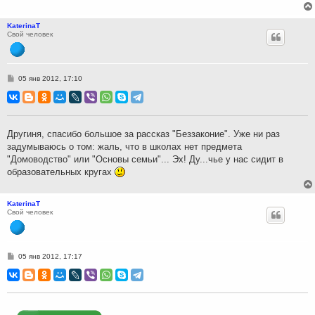
KaterinaT
Свой человек
С
05 янв 2012, 17:10
о
о
б
щ
е
н
Другиня, спасибо большое за рассказ "Беззаконие". Уже ни раз
и
задумываюсь о том: жаль, что в школах нет предмета
е
"Домоводство" или "Основы семьи"... Эх! Ду...чье у нас сидит в
образовательных кругах
KaterinaT
Свой человек
С
05 янв 2012, 17:17
о
о
б
щ
е
н
и