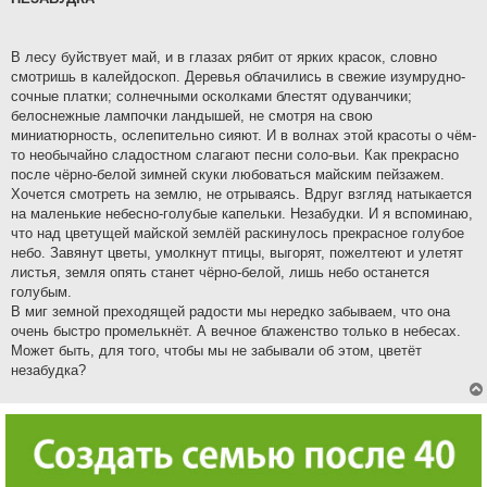
В лесу буйствует май, и в глазах рябит от ярких красок, словно
смотришь в калейдоскоп. Деревья облачились в свежие изумрудно-
сочные платки; солнечными осколками блестят одуванчики;
белоснежные лампочки ландышей, не смотря на свою
миниатюрность, ослепительно сияют. И в волнах этой красоты о чём-
то необычайно сладостном слагают песни соло-вьи. Как прекрасно
после чёрно-белой зимней скуки любоваться майским пейзажем.
Хочется смотреть на землю, не отрываясь. Вдруг взгляд натыкается
на маленькие небесно-голубые капельки. Незабудки. И я вспоминаю,
что над цветущей майской землёй раскинулось прекрасное голубое
небо. Завянут цветы, умолкнут птицы, выгорят, пожелтеют и улетят
листья, земля опять станет чёрно-белой, лишь небо останется
голубым.
В миг земной преходящей радости мы нередко забываем, что она
очень быстро промелькнёт. А вечное блаженство только в небесах.
Может быть, для того, чтобы мы не забывали об этом, цветёт
незабудка?