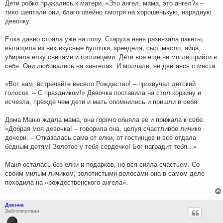
Дети робко прижались к матери. «Это ангел, мама, это ангел?» –
тихо шептали они, благоговейно смотря на хорошенькую, нарядную
девочку.
Елка давно стояла уже на полу. Старуха няня развязала пакеты,
вытащила из них вкусные булочки, кренделя, сыр, масло, яйца,
убирала елку свечами и гостинцами. Дети все еще не могли прийти в
себя. Они любовались на «ангела». И молчали, не двигаясь с места.
«Вот вам, встречайте весело Рождество! – прозвучал детский
голосок. – С праздником!» Девочка поставила на стол корзину и
исчезла, прежде чем дети и мать опомнились и пришли в себя.
Дома Маню ждала мама, она горячо обняла ее и прижала к себе.
«Добрая моя девочка! – говорила она, целуя счастливое личико
дочери. – Отказалась сама от елки, от гостинцев и все отдала
бедным детям! Золотое у тебя сердечко! Бог наградит тебя...»
Маня осталась без елки и подарков, но вся сияла счастьем. Со
своим милым личиком, золотистыми волосами она в самом деле
походила на «рождественского ангела».
Дженна
Заблокирован