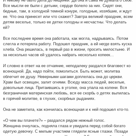
И никому не было дела до нищенки. Да она и сама не думала о себе.
Все мысли ее были с детьми, сердце болело за них. Сидят они,
бедные, там, в холодной темной конуре, голодные, иззябшие, и ждут
ее. Что она принесет или что скажет? Завтра великий праздник, всем
детям веселье, только ее детки голодны и несчастны. Что делать
ей?
Все последнее время она работала, как могла, надрываясь. Потом
слегла и потеряла работу. Подошел праздник, а ей негде взять куска
хлеба. Она решилась, в первый раз в жизни, просить милостыню. И
за несколько часов ей удалось набрать несколько копеек...
И словно в ответ на ее отчаяние, неподалеку раздался благовест ко
всенощной. Да, надо пойти, помолиться. Быть может, молитва
облегчит ее душу. Неверными шагами доплелась она до церкви.
Храм был освещен, залит огнями. Всюду масса людей, веселые,
довольные лица. Притаившись в уголке, она упала на колени. Вся
безграничная материнская любовь, вся ее скорбь о детях вылилась
в горячей молитве, в глухих, скорбных рыданиях.
Она не заметила, как кончилась всенощная и к ней подошел кто-то.
«О чем вы плачете?» – раздался рядом нежный голос.
Женщина очнулась, подняла глаза и увидала перед собой богато
одетую девочку. С милым участием глядели ясные глазки. Позади