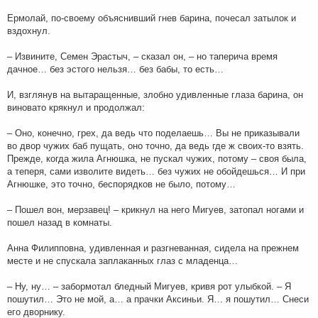
Ермолай, по-своему объяснивший гнев барина, почесал затылок и
вздохнул.
– Извините, Семен Эрастыч, – сказал он, – но таперича время
дачное… без эстого нельзя… без бабы, то есть…
И, взглянув на вытаращенные, злобно удивленные глаза барина, он
виновато крякнул и продолжал:
– Оно, конечно, грех, да ведь что поделаешь… Вы не приказывали
во двор чужих баб пущать, оно точно, да ведь где ж своих-то взять.
Прежде, когда жила Агнюшка, не пускал чужих, потому – своя была,
а теперя, сами изволите видеть… без чужих не обойдешься… И при
Агнюшке, это точно, беспорядков не было, потому…
– Пошел вон, мерзавец! – крикнул на него Мигуев, затопал ногами и
пошел назад в комнаты.
Анна Филипповна, удивленная и разгневанная, сидела на прежнем
месте и не спускала заплаканных глаз с младенца…
– Ну, ну… – забормотал бледный Мигуев, кривя рот улыбкой. – Я
пошутил… Это не мой, а… а прачки Аксиньи. Я… я пошутил… Снеси
его дворнику.