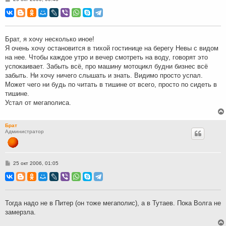
о
о
б
щ
е
н
Брат, я хочу несколько иное!
и
Я очень хочу остановится в тихой гостинице на берегу Невы с видом
е
на нее. Чтобы каждое утро и вечер смотреть на воду, говорят это
успокаивает. Забыть всё, про машину мотоцикл будни бизнес всё
забыть. Ни хочу ничего слышать и знать. Видимо просто уcnал.
Может чего ни будь по читать в тишине от всего, просто по сидеть в
тишине.
Устал от мегаполиса.
Брат
Администратор
С
25 окт 2006, 01:05
о
о
б
щ
е
н
Тогда надо не в Питер (он тоже мегаполис), а в Тутаев. Пока Волга не
и
замерзла.
е