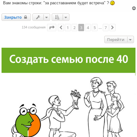
Вам знакомы строки: "за расставанием будет встреча" ?
Закрыто
Закрыто
Страница
3
из
7
1
2
3
4
5
7
Пред.
След.
134 сообщения
…
Перейти