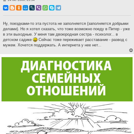
о
о
б
щ
е
н
Ну, поездками-то эта пустота не заполняется (заполняется добрыми
и
делами). Но я хотел сказать, что тоже возможно поеду в Питер - уже
е
в эти выходные. У меня там двоюродная сестра - психолог... в
детском садике
Сейчас тоже переживает расставание - развод с
мужем. Хочется поддержать. А интернета у нее нет...