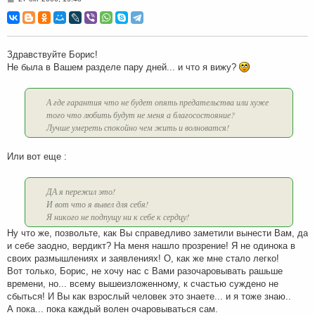
о
о
б
щ
е
н
Здравствуйте Борис!
и
Не была в Вашем разделе пару дней... и что я вижу?
е
А где гарантия что не будет опять предательства или хуже
того что любить будут не меня а благосостояние?
Лучше умереть спокойно чем жить и волноватся!
Или вот еще :
ДА я пережил это!
И вот что я вывел для себя!
Я никого не подпущу ни к себе к сердцу!
Ну что же, позвольте, как Вы справедливо заметили вынести Вам, да
и себе заодно, вердикт? На меня нашло прозрение! Я не одинока в
своих размышлениях и заявлениях! О, как же мне стало легко!
Вот только, Борис, не хочу нас с Вами разочаровывать рашьше
времени, но... всему вышеизложенному, к счастью суждено не
сбыться! И Вы как взрослый человек это знаете... и я тоже знаю..
А пока... пока каждый волен очаровываться сам.