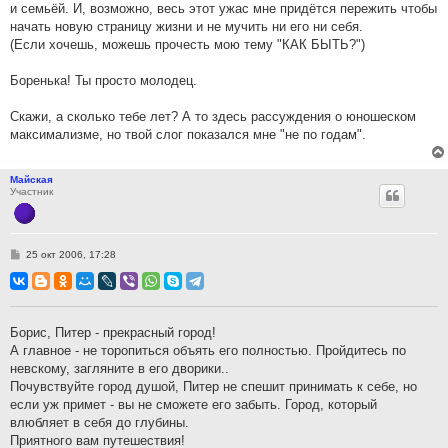
и семьёй. И, возможно, весь этот ужас мне придётся пережить чтобы
начать новую страницу жизни и не мучить ни его ни себя.
(Если хочешь, можешь прочесть мою тему "КАК БЫТЬ?")
Боренька! Ты просто молодец.
Скажи, а сколько тебе лет? А то здесь рассуждения о юношеском
максимализме, но твой слог показался мне "не по годам".
Майская
Участник
С
25 окт 2006, 17:28
о
о
б
щ
е
н
Борис, Питер - прекрасный город!
и
А главное - не торопиться объять его полностью. Пройдитесь по
е
невскому, загляните в его дворики..
Почувствуйте город душой, Питер не спешит принимать к себе, но
если уж примет - вы не сможете его забыть. Город, который
влюбляет в себя до глубины.
Приятного вам путешествия!