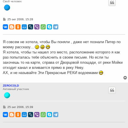
Свой человек
С
25 окт 2006, 15:28
о
о
б
щ
е
н
Я совсем не хотела, чтобы Вы поняли , даже нет познали Питер по
и
моему рассказу...
е
Я хотела, чтобы ты нашел это место, расположение которого я как
раз попыталась тебе объяснить в своем письме. Но если ты
захочешь то на карте, справа от Дворцовой площади, от реки Мойки
отходит канал и вливается прямо в реку Неву.
АХ, и не называйте Эти Прекрасные РЕКИ водоемами
ZEROCOLD
Активный участник
С
25 окт 2006, 15:39
о
о
б
щ
е
н