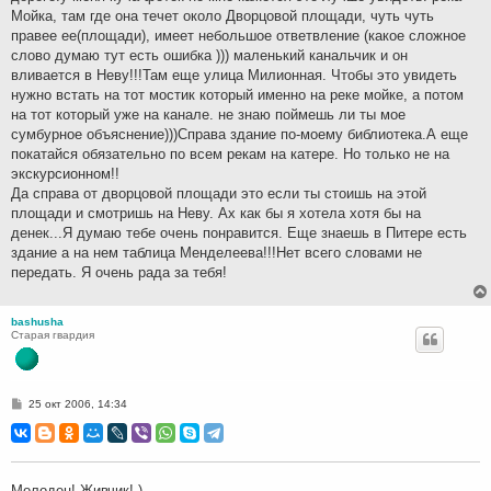
Мойка, там где она течет около Дворцовой площади, чуть чуть
правее ее(площади), имеет небольшое ответвление (какое сложное
слово думаю тут есть ошибка ))) маленький канальчик и он
вливается в Неву!!!Там еще улица Милионная. Чтобы это увидеть
нужно встать на тот мостик который именно на реке мойке, а потом
на тот который уже на канале. не знаю поймешь ли ты мое
сумбурное объяснение)))Справа здание по-моему библиотека.А еще
покатайся обязательно по всем рекам на катере. Но только не на
экскурсионном!!
Да справа от дворцовой площади это если ты стоишь на этой
площади и смотришь на Неву. Ах как бы я хотела хотя бы на
денек...Я думаю тебе очень понравится. Еще знаешь в Питере есть
здание а на нем таблица Менделеева!!!Нет всего словами не
передать. Я очень рада за тебя!
bashusha
Старая гвардия
С
25 окт 2006, 14:34
о
о
б
щ
е
н
Молодец! Живчик! )