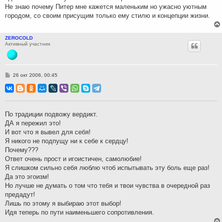
Не знаю почему Питер мне кажется маленьким но ужасно уютным
городом, со своим присущим только ему стилю и концепции жизни.
ZEROCOLD
Активный участник
С
26 окт 2006, 00:45
о
о
б
щ
е
н
По традиции подвожу вердикт.
и
ДА я пережил это!
е
И вот что я вывел для себя!
Я никого не подпущу ни к себе к сердцу!
Почему???
Ответ очень прост и игоистичен, самолюбие!
Я слишком сильно себя люблю чтоб испытывать эту боль еще раз!
Да это эгоизм!
Но лучше не думать о том что тебя и твои чувства в очередной раз
предадут!
Лишь по этому я выбираю этот выбор!
Идя теперь по пути наименьшего сопротивления.