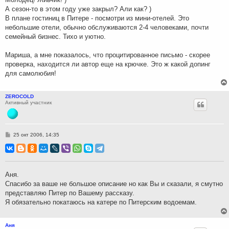
и
А сезон-то в этом году уже закрыл? Али как? )
е
В плане гостиниц в Питере - посмотри из мини-отелей. Это
небольшие отели, обычно обслуживаются 2-4 человеками, почти
семейный бизнес. Тихо и уютно.
Мариша, а мне показалось, что процитированное письмо - скорее
проверка, находится ли автор еще на крючке. Это ж какой допинг
для самолюбия!
ZEROCOLD
Активный участник
С
25 окт 2006, 14:35
о
о
б
щ
е
н
Аня.
и
Спасибо за ваше не большое описание но как Вы и сказали, я смутно
е
представляю Питер по Вашему рассказу.
Я обязательно покатаюсь на катере по Питерским водоемам.
Аня