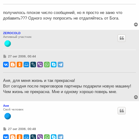
щ
е
н
получилось плохое число сообщений, но я просто не заню что
и
добавить??? Одного хочу попросить не отдаляйтесь от Бога.
е
ZEROCOLD
Активный участник
С
27 окт 2006, 00:44
о
о
б
щ
е
н
Аня, для меня жизнь и так прекрасна!
и
Вот сегодня после переговоров партнеры подарили новую машину!
е
Чем жизнь не прекрасна. Мне и одному хорошо поверь мне.
Аня
Свой человек
С
27 окт 2006, 00:48
о
о