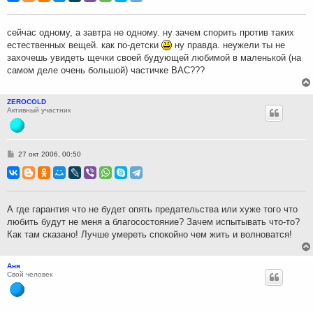
б
щ
е
н
сейчас одному, а завтра не одному. ну зачем спорить против таких
и
естественных вещей. как по-детски
ну правда. неужели ты не
е
захочешь увидеть щечки своей будующей любимой в маленькой (на
самом деле очень большой) частичке ВАС???
ZEROCOLD
Активный участник
С
27 окт 2006, 00:50
о
о
б
щ
е
н
А где гарантия что не будет опять предательства или хуже того что
и
любить будут не меня а благосостояние? Зачем испытывать что-то?
е
Как там сказано! Лучше умереть спокойно чем жить и волноватся!
Аня
Свой человек