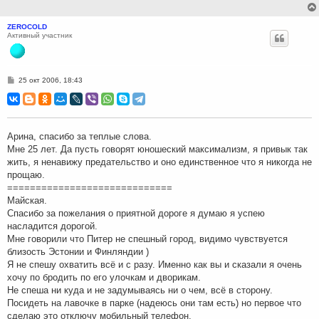
ZEROCOLD
Активный участник
С
25 окт 2006, 18:43
о
о
б
щ
е
н
Арина, спасибо за теплые слова.
и
Мне 25 лет. Да пусть говорят юношеский максимализм, я привык так
е
жить, я ненавижу предательство и оно единственное что я никогда не
прощаю.
=============================
Майская.
Спасибо за пожелания о приятной дороге я думаю я успею
насладится дорогой.
Мне говорили что Питер не спешный город, видимо чувствуется
близость Эстонии и Финляндии )
Я не спешу охватить всё и с разу. Именно как вы и сказали я очень
хочу по бродить по его улочкам и дворикам.
Не спеша ни куда и не задумываясь ни о чем, всё в сторону.
Посидеть на лавочке в парке (надеюсь они там есть) но первое что
сделаю это отключу мобильный телефон.