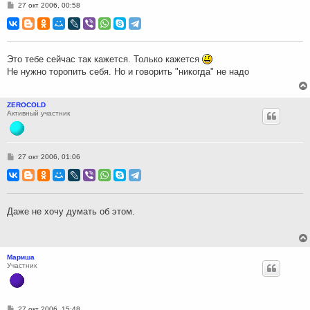
С
27 окт 2006, 00:58
о
о
б
щ
е
н
Это тебе сейчас так кажется. Только кажется
и
Не нужно торопить себя. Но и говорить "никогда" не надо
е
ZEROCOLD
Активный участник
С
27 окт 2006, 01:06
о
о
б
щ
е
н
Даже не хочу думать об этом.
и
е
Мариша
Участник
С
27 окт 2006, 15:48