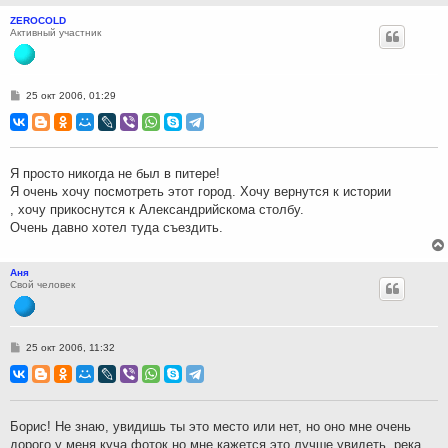
ZEROCOLD
Активный участник
С
25 окт 2006, 01:29
о
о
б
щ
е
н
Я просто никогда не был в питере!
и
Я очень хочу посмотреть этот город. Хочу вернутся к истории
е
, хочу прикоснутся к Александрийскома столбу.
Очень давно хотел туда съездить.
Аня
Свой человек
С
25 окт 2006, 11:32
о
о
б
щ
е
н
Борис! Не знаю, увидишь ты это место или нет, но оно мне очень
и
дорого.у меня куча фоток но мне кажется это лучше увидеть. река
е