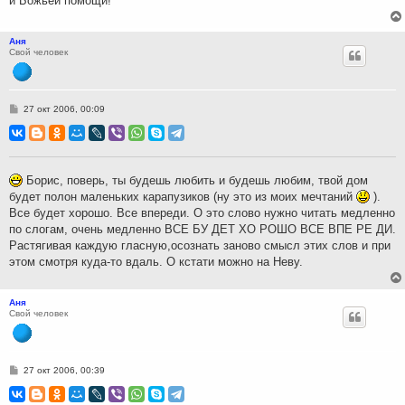
и Божьей помощи!
Аня
Свой человек
С
27 окт 2006, 00:09
о
о
б
щ
е
н
Борис, поверь, ты будешь любить и будешь любим, твой дом
и
будет полон маленьких карапузиков (ну это из моих мечтаний
).
е
Все будет хорошо. Все впереди. О это слово нужно читать медленно
по слогам, очень медленно ВСЕ БУ ДЕТ ХО РОШО ВСЕ ВПЕ РЕ ДИ.
Растягивая каждую гласную,осознать заново смысл этих слов и при
этом смотря куда-то вдаль. О кстати можно на Неву.
Аня
Свой человек
С
27 окт 2006, 00:39
о
о
б