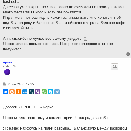
bashusha:
и
Да сезон уже закрыт, но я все равно по субботам по гаражу катаюсь
е
благо места там много и есть где покатятся.
И для меня нет разницы в какой гостинице жить мне хочется чтоб
вид был на реку и балкончик был. я обожаю с утра на балконе кофе
с сигаретой пить.
=========================
Аня, спасибо но лучше всё самому увидеть. )))
Я постараюсь посмотреть весь Питер хотя наверное этого не
получится.
Арина
Участник
С
25 окт 2006, 17:25
о
о
б
щ
е
н
Дорогой ZEROCOLD - Борис!
и
е
Я прочитала твою тему и комментарии. Я так рада за тебя!
Я сейчас нахожусь на грани разрыва... Балансирую между разводом