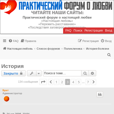
Регистрация
Практический форум о настоящей любви
«Настоящая любовь»
«Пережить расставание»
«Последствия заговоров и приворотов»
FAQ
Поиск
Р
е
г
и
с
т
р
а
ц
и
я
Вход
FAQ
Правила
Р
е
г
и
с
т
р
а
ц
и
я
Вход
Настоящая любовь
Список форумов
Поликлиника
История болезни
П
о
История
и
Закрыто
Поиск
Расширенн
Закрыто
с
к
Страница
3
из
7
1
2
3
4
5
7
Пред.
След.
134 сообщения
…
Брат
Администратор
С
24 окт 2006, 23:54