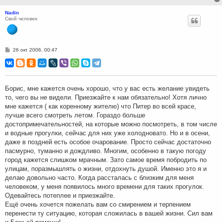
Nadin
Свой человек
С
26 окт 2006, 00:47
о
о
б
щ
е
н
Борис, мне кажется очень хорошо, что у вас есть желание увидеть
и
то, чего вы не видели. Приезжайте к нам обязательно! Хотя лично
е
мне кажется ( как коренному жителю) что Питер во всей красе,
лучше всего смотреть летом. Гораздо больше
достопримечательностей, на которые можно посмотреть, в том числе
и водные прогулки, сейчас для них уже холодновато. Но и в осени,
даже в поздней есть особое очарование. Просто сейчас достаточно
пасмурно, туманно и дождливо. Многим, особенно в такую погоду
город кажется слишком мрачным. Зато самое время побродить по
улицам, поразмышлять о жизни, отдохнуть душой. Именно это я и
делаю довольно часто. Когда рассталась с близким для меня
человеком, у меня появилось много времени для таких прогулок.
Одевайтесь потеплее и приезжайте.
Ещё очень хочется пожелать вам со смирением и терпением
перенести ту ситуацию, которая сложилась в вашей жизни. Сил вам