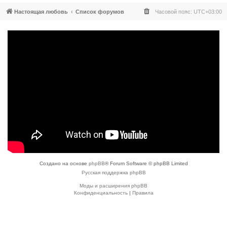
Настоящая любовь
Список форумов
Часовой пояс:
UTC+03:00
Создано на основе
phpBB
® Forum Software © phpBB Limited
Русская поддержка phpBB
Моды и расширения phpBB
Конфиденциальность
|
Правила