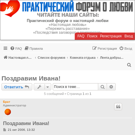
Регистрация
Практический форум о настоящей любви
«Настоящая любовь»
«Пережить расставание»
«Последствия заговоров и приворотов»
FAQ
Поиск
Р
е
г
и
с
т
р
а
ц
и
я
Вход
FAQ
Правила
Р
е
г
и
с
т
р
а
ц
и
я
Вход
Настоящая любовь
Список форумов
Комната отдыха
Лента добрых новостей
П
о
Поздравим Ивана!
и
Ответить
Поиск
Расширен
О
т
в
е
т
и
т
ь
с
5 сообщений • Страница
1
из
1
к
Брат
Администратор
Поздравим Ивана!
С
21 окт 2006, 13:32
о