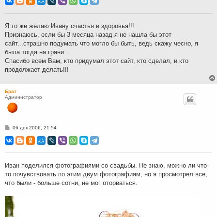
б
щ
е
н
Я то же желаю Ивану счастья и здоровья!!!
и
Признаюсь, если бы 3 месяца назад я не нашла бы этот
е
сайт...страшно подумать что могло бы быть, ведь скажу чесно, я
была тогда на грани...
Спасибо всем Вам, кто придумал этот сайт, кто сделал, и кто
продолжает делать!!!
Брат
Администратор
С
06 дек 2006, 21:54
о
о
б
щ
е
н
Иван поделился фотографиями со свадьбы. Не знаю, можно ли что-
и
то почувствовать по этим двум фотографиям, но я просмотрел все,
е
что были - больше сотни, не мог оторваться.