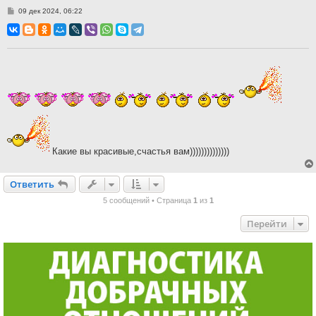
С
09 дек 2024, 06:22
о
о
б
щ
е
н
и
е
Какие вы красивые,счастья вам))))))))))))))
Ответить
О
т
в
е
т
и
т
ь
5 сообщений • Страница
1
из
1
Перейти