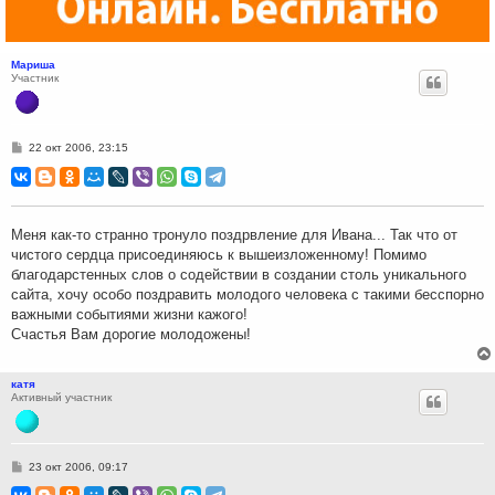
Мариша
Участник
С
22 окт 2006, 23:15
о
о
б
щ
е
н
Меня как-то странно тронуло поздрвление для Ивана... Так что от
и
чистого сердца присоединяюсь к вышеизложенному! Помимо
е
благодарстенных слов о содействии в создании столь уникального
сайта, хочу особо поздравить молодого человека с такими бесспорно
важными событиями жизни кажого!
Счастья Вам дорогие молодожены!
катя
Активный участник
С
23 окт 2006, 09:17
о
о