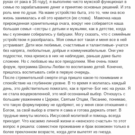
руках от рака в 16 году), я выполняю чисто мужской функционал в
семье по зарабатыванию денег и принятию основных решений. И эта
роль мне по душе. На маме устройство быта, это то, чем она всю
жизнь занималась и ей это нравится (ее слова) . Мамочка наша
прирожденная хранительница очага, вокруг нее собирается наша
большая семья –сестры с детьми и мужьями, как в детстве, когда
мы с кузенами собирались у бабушки. Могу сказать, что с семейным
устройством я разобралась. Моя семья вот такая и меня все в ней
устраивает. Дети мои любимые, счастливые и талантливые- учатся
без напряга, любопытные, добрые и коммуникабельные. Они уже
подростки, пока кризиса в них не наблюдаю, раньше даже было
сложнее. Но с любовью мы все преодолеем. Мне очень помог
форум, программа Школы Любви по воспитанию детей. Конечно,
пришлось воспитывать себя в первую очередь.
После стремительной смерти отца пришло какое-то понимание и
спокойствие на глубинном уровне. В то время я молилась каждый
день, это действительно помогало, как в притче- Бог нес на руках. Я
не стала воцерковленной, это мой осознанный выбор. Отношусь с
большим уважением к Церкви, Святым Отцам, Писанию, понимаю,
что такую формулировку не одобряют, но у меня свои отношения с
Богом, за свой выбор в ответе я сама и готова держать ответ. В
трудные минуты молюсь Иисусовой молитвой и помощь всегда
приходит. Что касаемо личной жизни и «женского счастья» то этот
вопрос я решила: совместное проживание и брак возможен только в
более преклонном возрасте, когда дети вылетят из гнезда.