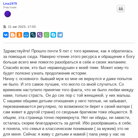
Lina1979
Участник
С
21 авг 2023, 17:03
о
о
б
щ
е
н
Здравствуйте! Прошло почти 9 лет с того времени, как я обратилась
и
за помощью сюда. Наверно чтение этого ресурса и обращение к Богу
е
больше всего мне помогло разобраться в себе и своих желаниях.
Спасибо всем, кто был неравнодушен к моей теме. Может кому-то
будет полезно узнать продолжение истории.
Начну с основного- бывший муж ко мне не вернулся и даже попыток
не было. И это самое лучшее, что могло со мной случиться. Со
временем наступило принятие того факта, что не было любви между
нами, только страсть. Он до сих пор с той женщиной, у них малыш.
С нашими общими детьми отношения у него теплые, не забывает,
перезваниваются регулярно, по возможности берет к своей матери (
сам живет в другой стране) со сводным братиком тоже общаются. В
общем, эта страница точно перевернута. Нет ни обиды, ни зависти,
осталась скорее благодарность за детей. Ибо разобравшись в себе,
я поняла, что семья в классическом понимании ( за мужем) это не
для меня. Сейчас я живу с детьми и мамой ( папа умер у нас на