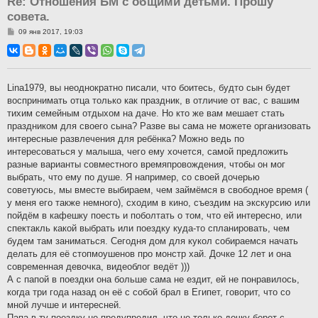
Re: Отношения БМ с общими детьми. Прошу
совета.
С
09 янв 2017, 19:03
о
о
б
щ
е
н
Lina1979, вы неоднократно писали, что боитесь, будто сын будет
и
воспринимать отца только как праздник, в отличие от вас, с вашим
е
тихим семейным отдыхом на даче. Но кто же вам мешает стать
праздником для своего сына? Разве вы сама не можете организовать
интересные развлечения для ребёнка? Можно ведь по
интересоваться у малыша, чего ему хочется, самой предложить
разные варианты совместного времяпровождения, чтобы он мог
выбрать, что ему по душе. Я например, со своей дочерью
советуюсь, мы вместе выбираем, чем займёмся в свободное время (
у меня его также немного), сходим в кино, съездим на экскурсию или
пойдём в кафешку поесть и поболтать о том, что ей интересно, или
спектакль какой выбрать или поездку куда-то спланировать, чем
будем там заниматься. Сегодня дом для кукол собираемся начать
делать для её стопмоушенов про монстр хай. Дочке 12 лет и она
современная девочка, видеоблог ведёт )))
А с папой в поездки она больше сама не ездит, ей не понравилось,
когда три года назад он её с собой брал в Египет, говорит, что со
мной лучше и интересней.
Папа в ту поездку не предупредил, что не только дочку берет с