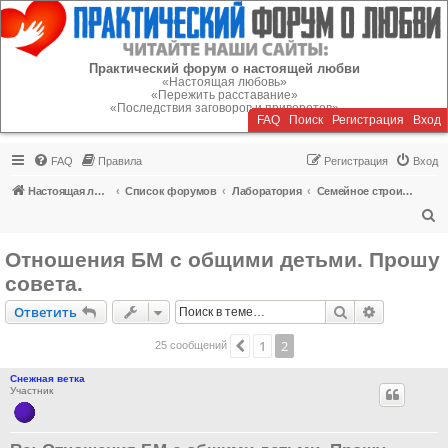
Регистрация
Практический форум о настоящей любви
«Настоящая любовь»
«Пережить расставание»
«Последствия заговоров и приворотов»
FAQ
Поиск
Р
е
г
и
с
т
р
а
ц
и
я
Вход
FAQ
Правила
Р
е
г
и
с
т
р
а
ц
и
я
Вход
Настоящая любовь
Список форумов
Лаборатория
Семейное строительство
П
о
Отношения БМ с общими детьми. Прошу
и
совета.
с
Ответить
Поиск
Расширен
О
т
в
е
т
и
т
ь
к
1
2
Пред.
25 сообщений
Снежная ветка
Участник