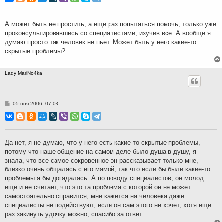
б
щ
е
н
А может быть не простить, а еще раз попытаться помочь, только уже
и
проконсультировавшись со специалистами, изучив все. А вообще я
е
думаю просто так человек не пьет. Может быть у него какие-то
скрытые проблемы?
Lady MariNo4ka
С
05 ноя 2006, 07:08
о
о
б
щ
е
н
Да нет, я не думаю, что у него есть какие-то скрытые проблемы,
и
потому что наше общение на самом деле было душа в душу, я
е
знала, что все самое сокровенное он рассказывает только мне,
близко очень общалась с его мамой, так что если бы были какие-то
проблемы я бы догадалась. А по поводу специалистов, он молод
еще и не считает, что это та проблема с которой он не может
самостоятельно справится, мне кажется на человека даже
специалисты не подействуют, если он сам этого не хочет, хотя еще
раз закинуть удочку можно, спасибо за ответ.