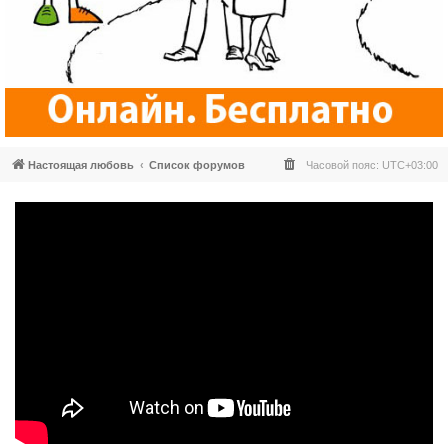
Настоящая любовь
Список форумов
Часовой пояс:
UTC+03:00