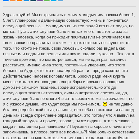
б
щ
е
н
Здравствуйте! Мы встречались с моим молодым человеком более 1,
и
5 лет, планировали дальнейшую совместную жизнь и пожениться
е
следующей осенью... Но видимо он из тех людей кто пьет редко, но
метко.. Пусть этих случаев было и не так много, но этот страх за
жизнь человека, когда он приходит побитым или не откликается на
твои звонки не сравнить ни с чем....страх потерять по глупости, от
того, что кто-то не трезв, свою любовь.. сколько раз видела как
пьяные или падали на рельсы или почти падали…ужасно…Так вот в
течение времени, что мы встречаемся, мы не один раз пытались
расстаться, именно из-за этого, постоянные уверения, что этого
больше не будет, что это в последний раз...и.. вроде кажется что
действительно человек исправляется, бросил ради меня курить,
меньше стало этих походов в спорт бары и время возвращения
домой не слишком позднее..вроде исправляется..но это до
следующего такого нетрезвого, сильно нетрезвого состояния, да,
этих случаев было не много 4-5 за то время что мы встречаемся, но
я с ужасом думаю, что будет когда мы поженимся...
не так давно
был очередной такой срыв, напился, вел себя по-скотски.. и на след.
день как всегда стремление оправдаться, это потому что я выпил на
голодный желудок и прочее, говорит, ты же видишь, что я меняюсь,
когда я последний раз напивался? Неужели ты хорошего ничего не
запоминаешь, а плохое, зато все помнишь?! Мне больно естественно
от этих слов, но мне кажется, что именно это плохое потом будет