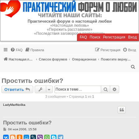
Регистрация
Практический форум о настоящей любви
«Настоящая любовь»
«Пережить расставание»
«Последствия заговоров и приворотов»
FAQ
Поиск
Р
е
г
и
с
т
р
а
ц
и
я
Вход
FAQ
Правила
Р
е
г
и
с
т
р
а
ц
и
я
Вход
Настоящая любовь
Список форумов
Операционная
Помогите вернуть или пережить расставание!
П
о
Простить ошибки?
и
Ответить
Поиск
Расширен
О
т
в
е
т
и
т
ь
с
3 сообщения • Страница
1
из
1
к
LadyMariNo4ka
Простить ошибки?
С
04 ноя 2006, 15:58
о
о