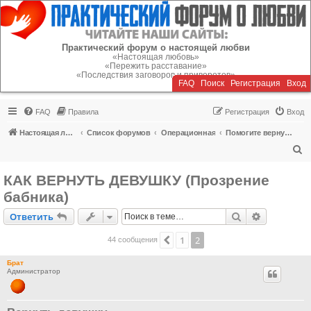
Регистрация
Практический форум о настоящей любви
«Настоящая любовь»
«Пережить расставание»
«Последствия заговоров и приворотов»
FAQ
Поиск
Р
е
г
и
с
т
р
а
ц
и
я
Вход
FAQ
Правила
Р
е
г
и
с
т
р
а
ц
и
я
Вход
Настоящая любовь
Список форумов
Операционная
Помогите вернуть или пережить расставание!
П
о
КАК ВЕРНУТЬ ДЕВУШКУ (Прозрение
и
бабника)
с
Ответить
Поиск
Расширен
О
т
в
е
т
и
т
ь
к
1
2
Пред.
44 сообщения
Брат
Администратор