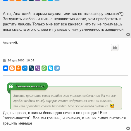
б
щ
е
н
А ты, Анатолий, в армии служил, или так по телевизору слышал?))
и
Заглушить любовь и жить с ненавистью легче, чем приобретать и
е
растить любовь.Только мне вот все кажется, что ты не понимаешь
пока смысла этого слова и путаешь с ним увлеченность женщиной.
Анатолий.
С
26 дек 2006, 16:04
о
о
б
щ
е
н
и
Танюшка писал(а):
е
Знаешь, признание своих ошибок это только полдела,что бы те же
грабли не били по лбу еще раз стоит задуматься есть ли в жизни
то что проходит совсем безследно.Тебе же не всегда будет 25.
Да, ты права, в жизни бесследно ничего не проходит! Все
"записывается". Все мы грешны, и конечно, в наших силах пытаться
грешить меньше