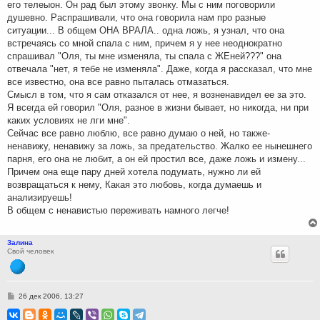
его телеыон. Он рад был этому звонку. Мы с ним поговорили
душевно. Распрашивали, что она говорила нам про разные
ситуации... В общем ОНА ВРАЛА.. одна ложь, я узнал, что она
встречаясь со мной спала с ним, причем я у нее неоднократно
спрашивал "Оля, ты мне изменяла, ты спала с ЖЕней???" она
отвечала "нет, я тебе не изменяла". Даже, когда я рассказал, что мне
все известно, она все равно пыталась отмазаться.
Смысл в том, что я сам отказался от нее, я возненавидел ее за это.
Я всегда ей говорил "Оля, разное в жизни бывает, но никогда, ни при
каких условиях не лги мне".
Сейчас все равно люблю, все равно думаю о ней, но также-
ненавижу, ненавижу за ложь, за предательство. Жалко ее нынешнего
парня, его она не любит, а он ей простил все, даже ложь и измену...
Причем она еще пару дней хотела подумать, нужно ли ей
возвращаться к нему, Какая это любовь, когда думаешь и
анализируешь!
В общем с ненавистью переживать намного легче!
Залина
Свой человек
С
26 дек 2006, 13:27
о
о