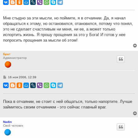
о
б
щ
е
н
Мне стыдно за эти мысли, но поймите, я в отчаянии. Да, я начал
и
обращаться к этому, но остановился, отановился, потому что понял,
е
это не сделает счастливым ни меня, ни ее, а может только
испортить жизнь. Я прошу прощения за это у Бога! И готов у нее
попросить прощения за мысли об этом!
Брат
Администратор
С
16 ноя 2006, 12:39
о
о
б
щ
е
н
Пока в отчаянии, не стоит с ней общаться, только напортите. Лучше
и
займитесь своим отчаянием - это сейчас главный враг.
е
Nadin
Свой человек