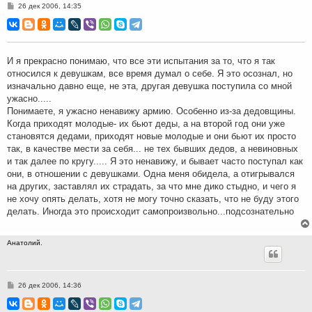
С
26 дек 2006, 14:35
о
о
б
щ
е
н
И я прекрасно понимаю, что все эти испытания за то, что я так
и
относился к девушкам, все время думал о себе. Я это осознал, но
е
изначально давно еще, не эта, другая девушка поступила со мной
ужасно.....
Понимаете, я ужасно ненавижу армию. Особенно из-за дедовщины.
Когда приходят молодые- их бьют деды, а на второй год они уже
становятся дедами, приходят новые молодые и они бьют их просто
так, в качестве мести за себя... не тех бывших дедов, а невиновных
и так далее по кругу..... Я это ненавижу, и бывает часто поступал как
они, в отношении с девушками. Одна меня обидела, а отигрывался
на других, заставлял их страдать, за что мне дико стыдно, и чего я
не хочу опять делать, хотя не могу точно сказать, что не буду этого
делать. Иногда это происходит самопроизвольно...подсознательно
Анатолий.
С
26 дек 2006, 14:36
о
о
б