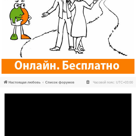
Настоящая любовь
Список форумов
Часовой пояс:
UTC+03:00