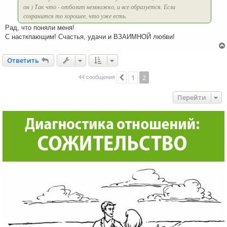
он ) Так что - отболит немножко, и все образуется. Если
сохранится то хорошее, что уже есть.
Рад, что поняли меня!
С насткпающим! Счастья, удачи и ВЗАИМНОЙ любви!
Ответить
О
т
в
е
т
и
т
ь
1
2
Пред.
44 сообщения
Перейти