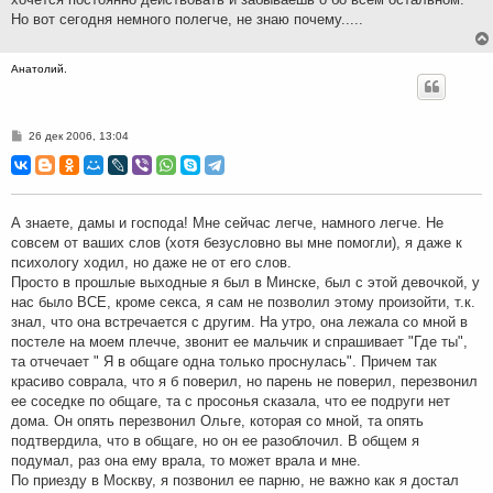
Но вот сегодня немного полегче, не знаю почему.....
Анатолий.
С
26 дек 2006, 13:04
о
о
б
щ
е
н
А знаете, дамы и господа! Мне сейчас легче, намного легче. Не
и
совсем от ваших слов (хотя безусловно вы мне помогли), я даже к
е
психологу ходил, но даже не от его слов.
Просто в прошлые выходные я был в Минске, был с этой девочкой, у
нас было ВСЕ, кроме секса, я сам не позволил этому произойти, т.к.
знал, что она встречается с другим. На утро, она лежала со мной в
постеле на моем плечче, звонит ее мальчик и спрашивает "Где ты",
та отчечает " Я в общаге одна только проснулась". Причем так
красиво соврала, что я б поверил, но парень не поверил, перезвонил
ее соседке по общаге, та с просонья сказала, что ее подруги нет
дома. Он опять перезвонил Ольге, которая со мной, та опять
подтвердила, что в общаге, но он ее разоблочил. В общем я
подумал, раз она ему врала, то может врала и мне.
По приезду в Москву, я позвонил ее парню, не важно как я достал