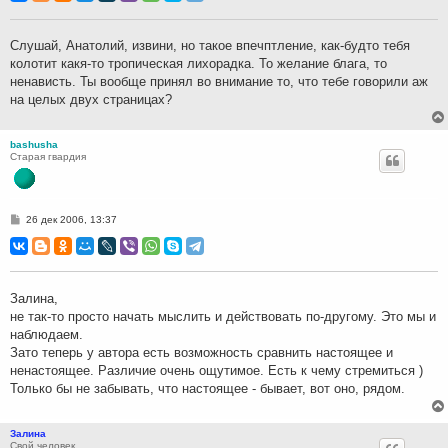
б
щ
е
н
Cлушай, Анатолий, извини, но такое впечптление, как-будто тебя
и
колотит какя-то тропическая лихорадка. То желание блага, то
е
ненависть. Ты вообще принял во внимание то, что тебе говорили аж
на целых двух страницах?
bashusha
Старая гвардия
С
26 дек 2006, 13:37
о
о
б
щ
е
н
Залина,
и
не так-то просто начать мыслить и действовать по-другому. Это мы и
е
наблюдаем.
Зато теперь у автора есть возможность сравнить настоящее и
ненастоящее. Различие очень ощутимое. Есть к чему стремиться )
Только бы не забывать, что настоящее - бывает, вот оно, рядом.
Залина
Свой человек