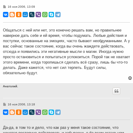
С
16 ноя 2006, 13:09
о
о
б
щ
е
н
Общаться с ней или нет, это конечно решать вам, но правильнее
и
наверное дать себе и ей время, чтобы подумать. Любые действия и
е
поступки, основанные на эмоциях, часто бывают необдуманными. А у
вас сейчас такое состояние, когда вы очень жаждете действовать,
отсюда и появились эти негативные мысли о магии. Иногда нужно
просто остановиться и попытаться успокоиться. Порой так не хватает
этого времени, когда торопишься сделать всё сразу, лишь бы что-то
делать. Даже кажется, что нет сил терпеть. Будут силы,
обязательно будут.
Анатолий.
С
16 ноя 2006, 13:18
о
о
б
щ
е
н
Да-да, в том то и дело, что как раз у меня такое состояние, что
и
хочется постоянно действовать и забываешь о бо всем остальном.
е