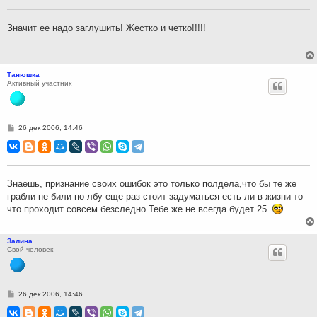
щ
е
н
Значит ее надо заглушить! Жестко и четко!!!!!
и
е
Танюшка
Активный участник
С
26 дек 2006, 14:46
о
о
б
щ
е
н
Знаешь, признание своих ошибок это только полдела,что бы те же
и
грабли не били по лбу еще раз стоит задуматься есть ли в жизни то
е
что проходит совсем безследно.Тебе же не всегда будет 25.
Залина
Свой человек
С
26 дек 2006, 14:46
о
о