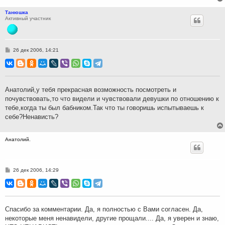
Танюшка
Активный участник
С
26 дек 2006, 14:21
о
о
б
щ
е
н
Анатолий,у тебя прекрасная возможность посмотреть и
и
почувствовать,то что видели и чувствовали девушки по отношению к
е
тебе,когда ты был бабником.Так что ты говоришь испытываешь к
себе?Ненависть?
Анатолий.
С
26 дек 2006, 14:29
о
о
б
щ
е
н
Спасибо за комментарии. Да, я полностью с Вами согласен. Да,
и
некоторые меня ненавидели, другие прощали.... Да, я уверен и знаю,
е