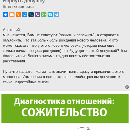
Вернуть девушку
С
15 ноя 2006, 23:38
о
о
б
щ
е
н
Анатолий,
и
мне кажется, Вам не советуют "забыть и пережить", а стараются
е
объяснить, что эта боль - боль рождения нового человека. И кто
может сказать, что у этого нового человека (который пока еще
только начал процесс рождения) нет будущего с этой девушкой? Тем
более, что из Вашего письма трудно понять обстоятельства
расставания.
Ну а что касается магии - это значит взять сразу и прикончить этого
младенца. Изменения в вас пока очень слабы, раз вы допускаете
такие недостойные мысли.