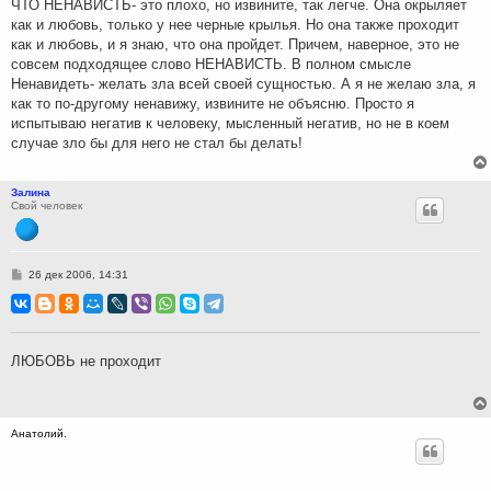
ЧТО НЕНАВИСТЬ- это плохо, но извините, так легче. Она окрыляет
как и любовь, только у нее черные крылья. Но она также проходит
как и любовь, и я знаю, что она пройдет. Причем, наверное, это не
совсем подходящее слово НЕНАВИСТЬ. В полном смысле
Ненавидеть- желать зла всей своей сущностью. А я не желаю зла, я
как то по-другому ненавижу, извините не объясню. Просто я
испытываю негатив к человеку, мысленный негатив, но не в коем
случае зло бы для него не стал бы делать!
Залина
Свой человек
С
26 дек 2006, 14:31
о
о
б
щ
е
н
ЛЮБОВЬ не проходит
и
е
Анатолий.