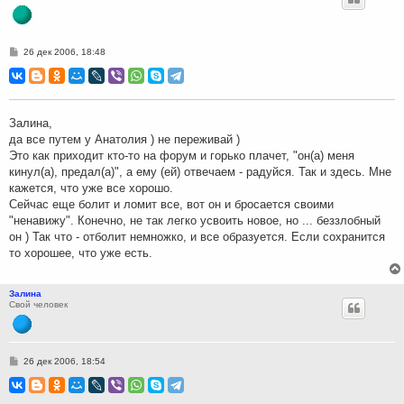
С
26 дек 2006, 18:48
о
о
б
щ
е
н
Залина,
и
да все путем у Анатолия ) не переживай )
е
Это как приходит кто-то на форум и горько плачет, "он(а) меня
кинул(а), предал(а)", а ему (ей) отвечаем - радуйся. Так и здесь. Мне
кажется, что уже все хорошо.
Сейчас еще болит и ломит все, вот он и бросается своими
"ненавижу". Конечно, не так легко усвоить новое, но ... беззлобный
он ) Так что - отболит немножко, и все образуется. Если сохранится
то хорошее, что уже есть.
Залина
Свой человек
С
26 дек 2006, 18:54
о
о
б
щ