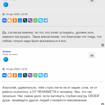
С
26 дек 2006, 13:46
о
о
б
щ
е
н
Да, согласна конечно, но тот, кто хочет услышать, должен хоть
и
немного послушать. Такое впечатление, что Анатолию что тогда, что
е
сейчас только надо было высказаться и все.
Залина
Свой человек
С
26 дек 2006, 13:52
о
о
б
щ
е
н
Анатолий, удивительно, тебе стало легче не от наших слов, не от
и
работы психолога, а ОТ НЕНАВИСТИ к человеку. Увы, это так
е
печально. Нас самом деле, если заглянуть глубоко внутрь СВОЕЙ
души, ненавидеть других людей становится невозможным.