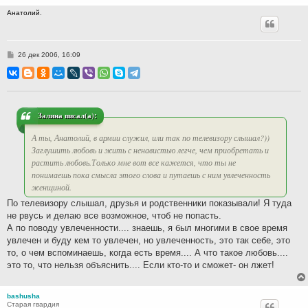
Анатолий.
С
26 дек 2006, 16:09
о
о
б
щ
е
н
и
Залина писал(а):
е
А ты, Анатолий, в армии служил, или так по телевизору слышал?))
Заглушить любовь и жить с ненавистью легче, чем приобретать и
растить любовь.Только мне вот все кажется, что ты не
понимаешь пока смысла этого слова и путаешь с ним увлеченность
женщиной.
По телевизору слышал, друзья и родственники показывали! Я туда
не рвусь и делаю все возможное, чтоб не попасть.
А по поводу увлеченности.... знаешь, я был многими в свое время
увлечен и буду кем то увлечен, но увлеченность, это так себе, это
то, о чем вспоминаешь, когда есть время.... А что такое любовь....
это то, что нельзя объяснить.... Если кто-то и сможет- он лжет!
bashusha
Старая гвардия