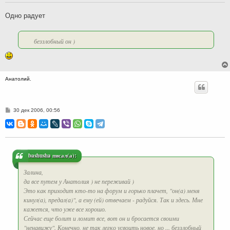
е
н
Одно радует
и
е
беззлобный он )
Анатолий.
С
30 дек 2006, 00:56
о
о
б
щ
е
н
и
bashusha писал(а):
е
Залина,
да все путем у Анатолия ) не переживай )
Это как приходит кто-то на форум и горько плачет, "он(а) меня
кинул(а), предал(а)", а ему (ей) отвечаем - радуйся. Так и здесь. Мне
кажется, что уже все хорошо.
Сейчас еще болит и ломит все, вот он и бросается своими
"ненавижу". Конечно, не так легко усвоить новое, но ... беззлобный