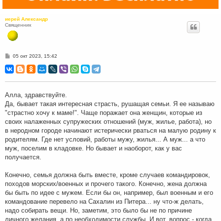
иерей Александр
Священник
С
05 окт 2023, 15:42
о
о
б
щ
е
н
Алла, здравствуйте.
и
Да, бывает такая интересная страсть, рушащая семьи. Я ее называю
е
"страстно хочу к маме!". Чаще поражает она женщин, которые из
своих налаженных супружеских отношений (муж, жилье, работа), но
в неродном городе начинают истерически рваться на малую родину к
родителям. Где нет условий, работы мужу, жилья... А муж... а что
муж, поселим в кладовке. Но бывает и наоборот, как у вас
получается.
Конечно, семья должна быть вместе, кроме случаев командировок,
походов морских/военных и прочего такого. Конечно, жена должна
бы быть по идее с мужем. Если бы он, например, был военным и его
командование перевело на Сахалин из Питера... ну что-ж делать,
надо собирать вещи. Но, заметим, это было бы не по причине
личного желания, а по необходимости службы. И вот, вопрос - когда