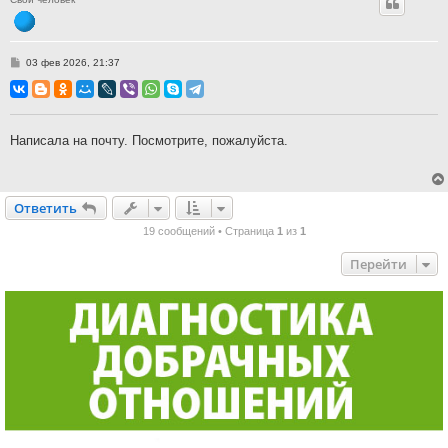
С
03 фев 2026, 21:37
о
о
б
щ
е
н
Написала на почту. Посмотрите, пожалуйста.
и
е
Ответить
О
т
в
е
т
и
т
ь
19 сообщений • Страница
1
из
1
Перейти