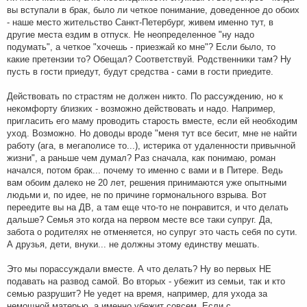
вы вступали в брак, было ли четкое понимание, доведенное до обоих
- наше место жительство Санкт-Петербург, живем именно тут, в
другие места ездим в отпуск. Не неопределенное "ну надо
подумать", а четкое "хочешь - приезжай ко мне"? Если было, то
какие претензии то? Обещал? Соответствуй. Родственники там? Ну
пусть в гости приедут, будут средства - сами в гости приедите.
Действовать по страстям не должен никто. По рассуждению, но к
некомфорту близких - возможно действовать и надо. Например,
пригласить его маму проводить старость вместе, если ей необходим
уход. Возможно. Но доводы вроде "меня тут все бесит, мне не найти
работу (ага, в мегаполисе то...), истерика от удаленности привычной
жизни", а раньше чем думал? Раз сначала, как понимаю, роман
начался, потом брак... почему то именно с вами и в Питере. Ведь
вам обоим далеко не 20 лет, решения принимаются уже опытными
людьми и, по идее, не по причине гормонального взрыва. Вот
переедите вы на ДВ, а там еще что-то не понравится, и что делать
дальше? Семья это когда на первом месте все таки супруг. Да,
забота о родителях не отменяется, но супруг это часть себя по сути.
А друзья, дети, внуки... не должны этому единству мешать.
Это мы порассуждали вместе. А что делать? Ну во первых НЕ
подавать на развод самой. Во вторых - убежит из семьи, так и кто
семью разрушит? Не уедет на время, например, для ухода за
немощной матерью, а именно убежит совсем. Если с