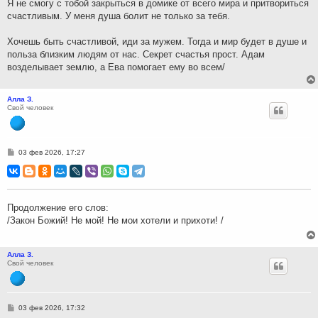
Я не смогу с тобой закрыться в домике от всего мира и притвориться
счастливым. У меня душа болит не только за тебя.
Хочешь быть счастливой, иди за мужем. Тогда и мир будет в душе и
польза близким людям от нас. Секрет счастья прост. Адам
возделывает землю, а Ева помогает ему во всем/
Алла З.
Свой человек
С
03 фев 2026, 17:27
о
о
б
щ
е
н
Продолжение его слов:
и
/Закон Божий! Не мой! Не мои хотели и прихоти! /
е
Алла З.
Свой человек
С
03 фев 2026, 17:32
о