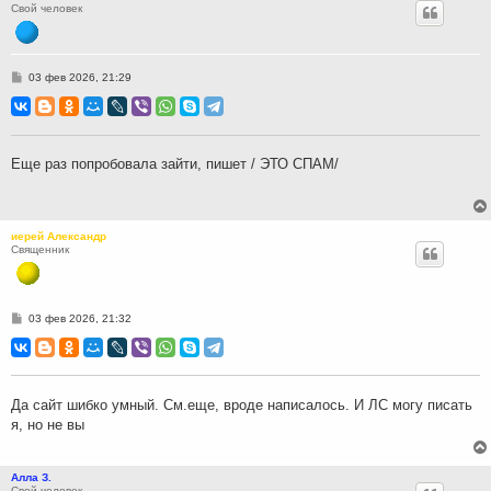
Свой человек
С
03 фев 2026, 21:29
о
о
б
щ
е
н
Еще раз попробовала зайти, пишет / ЭТО СПАМ/
и
е
иерей Александр
Священник
С
03 фев 2026, 21:32
о
о
б
щ
е
н
Да сайт шибко умный. См.еще, вроде написалось. И ЛС могу писать
и
я, но не вы
е
Алла З.
Свой человек