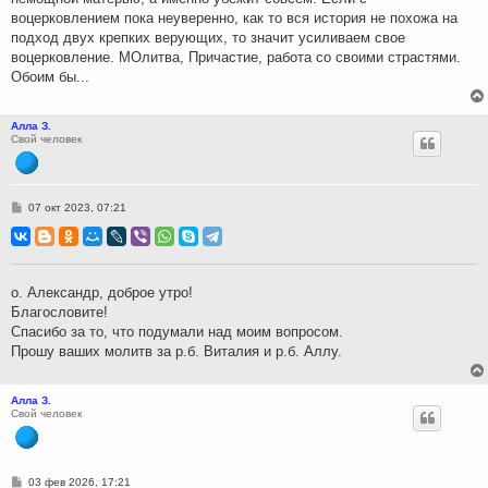
воцерковлением пока неуверенно, как то вся история не похожа на
подход двух крепких верующих, то значит усиливаем свое
воцерковление. МОлитва, Причастие, работа со своими страстями.
Обоим бы...
Алла З.
Свой человек
С
07 окт 2023, 07:21
о
о
б
щ
е
н
о. Александр, доброе утро!
и
Благословите!
е
Спасибо за то, что подумали над моим вопросом.
Прошу ваших молитв за р.б. Виталия и р.б. Аллу.
Алла З.
Свой человек
С
03 фев 2026, 17:21