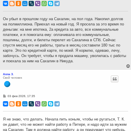
о
б
щ
е
н
Он убыл в прошлом году на Сахалин, на пол года. Накопил долгов
и
на полмиллиона. Приехал на новый год. Я просела за это время по
е
деньгам: на мне ипотека, 2а кредита за авто, все коммунальные
платежи, и я помогала ему: оплачивала его коммунальные,
пошлины, долги, и билеты перелет из Сахалина в СПб. Сейчас
спустя месяц его не работы, траты в месяц составили 180 тыс по
карте. Это по кредитной карте, по моей. Я кормлю, одеваю, лечу,
забочусь. Он требует, чтобы я продала машину, уволилась с работы
и поехала за ним на Сахалин в Никуда.
Алла З.
Свой человек
С
03 фев 2026, 17:35
о
о
б
щ
е
н
Я не знаю, что делать. Начала пить коньяк, чтобы не ругаться, Т. К.
и
он давит, что не может найти работу в Питере, и надо идти за мужем
е
на Сахалин. Там я должна найти работу, а он придумает что нибудь,