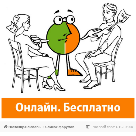
Настоящая любовь
Список форумов
Часовой пояс:
UTC+03:00