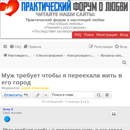
Регистрация
Практический форум о настоящей любви
«Настоящая любовь»
«Пережить расставание»
«Последствия заговоров и приворотов»
FAQ
Поиск
Р
е
г
и
с
т
р
а
ц
и
я
Вход
FAQ
Правила
Р
е
г
и
с
т
р
а
ц
и
я
Вход
Настоящая любовь
Список форумов
Консультации специалистов
Вопросы священнику о браке, разводе, расставании
П
о
Муж требует чтобы я переехала жить в
и
его город
с
Модератор:
иерей Александр
к
Ответить
Поиск
Расширен
О
т
в
е
т
и
т
ь
19 сообщений • Страница
1
из
1
Алла З.
Свой человек