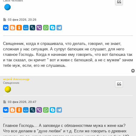
Свой человек
С
03 фев 2026, 20:26
о
о
б
щ
е
н
Священник, когда я спрашивала, что делать, говорил, не знает,
и
сложная у нас ситуация. А супруг батюшек не слушает, для него
е
главное Господь. Когда я начинаю ему говорить, что вот батюшка так
и так сказал, он кричит " вот и живи с батюшкой, а не с мужем" зачем
тебе муж, если, его не слушаешь.
иерей Александр
Священник
С
03 фев 2026, 20:47
о
о
б
щ
е
н
Главное Господь... А заповеди с обязанностями мужа к жене как?
и
Что все делаем в "духе любви" и т.д. Если же говорить о древних
е