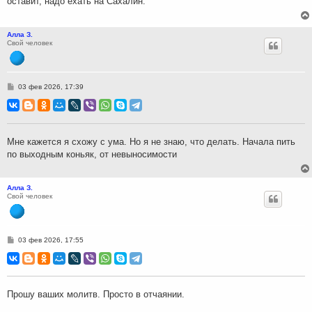
оставит, надо ехать на Сахалин.
Алла З.
Свой человек
С
03 фев 2026, 17:39
о
о
б
щ
е
н
Мне кажется я схожу с ума. Но я не знаю, что делать. Начала пить
и
по выходным коньяк, от невыносимости
е
Алла З.
Свой человек
С
03 фев 2026, 17:55
о
о
б
щ
е
н
Прошу ваших молитв. Просто в отчаянии.
и
е