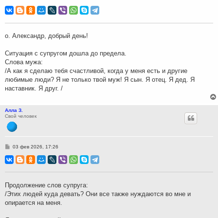
о
о
б
щ
е
н
о. Александр, добрый день!
и
е
Ситуация с супругом дошла до предела.
Слова мужа:
/А как я сделаю тебя счастливой, когда у меня есть и другие
любимые люди? Я не только твой муж! Я сын. Я отец. Я дед. Я
наставник. Я друг. /
Алла З.
Свой человек
С
03 фев 2026, 17:26
о
о
б
щ
е
н
Продолжение слов супруга:
и
/Этих людей куда девать? Они все также нуждаются во мне и
е
опирается на меня.