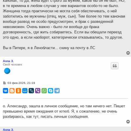
канонах, то да, жена идет строго за мужем, каков бы он не был, НО,
в те времена в любом случае у нее вариантов особо-то не было.
Женщина тогда практически не могла себя обеспечивать, о ней
заботились ее мужчины (отец, муж, сын). Тем более по тем канонам
вообще развод не особо предусмотрен, и брак с разведенной
невозможен. Очень важно - было ли вообще до брака
договоренность, где жить собираетесь. Если вы обещали переезд
это одно, а если наоборот, категорически отказывались, то другое.
Вы в Питере, я в Ленобласти... скину ка почту в ЛС
Алла З.
Свой человек
С
03 фев 2026, 21:19
о
о
б
щ
е
н
о. Александр, зашла в личное сообщение, но там ничего нет. Пишет
и
превышено время ожидания от ютюб. Я, к сожалению, не очень
е
разбираюсь, как тут, писать личные сообщения.
Алла З.