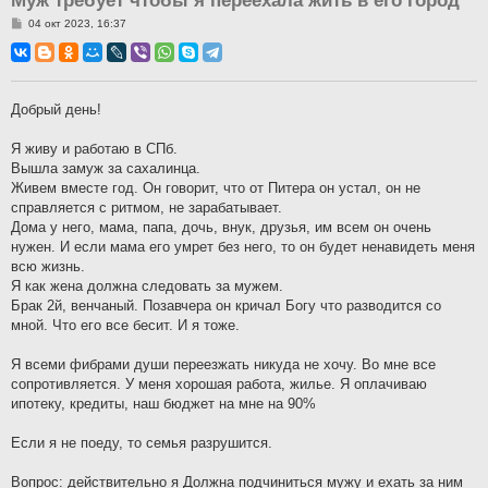
Муж требует чтобы я переехала жить в его город
С
04 окт 2023, 16:37
о
о
б
щ
е
н
Добрый день!
и
е
Я живу и работаю в СПб.
Вышла замуж за сахалинца.
Живем вместе год. Он говорит, что от Питера он устал, он не
справляется с ритмом, не зарабатывает.
Дома у него, мама, папа, дочь, внук, друзья, им всем он очень
нужен. И если мама его умрет без него, то он будет ненавидеть меня
всю жизнь.
Я как жена должна следовать за мужем.
Брак 2й, венчаный. Позавчера он кричал Богу что разводится со
мной. Что его все бесит. И я тоже.
Я всеми фибрами души переезжать никуда не хочу. Во мне все
сопротивляется. У меня хорошая работа, жилье. Я оплачиваю
ипотеку, кредиты, наш бюджет на мне на 90%
Если я не поеду, то семья разрушится.
Вопрос: действительно я Должна подчиниться мужу и ехать за ним