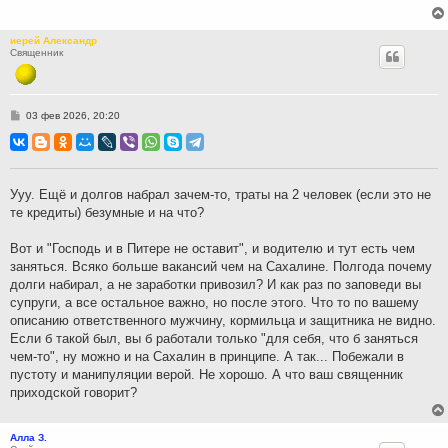
иерей Александр
Священник
С
03 фев 2026, 20:20
о
о
б
щ
е
н
Ууу. Ещё и долгов набрал зачем-то, траты на 2 человек (если это не
и
те кредиты) безумные и на что?
е
Вот и "Господь и в Питере не оставит", и водителю и тут есть чем
заняться. Всяко больше вакансий чем на Сахалине. Полгода почему
долги набирал, а не заработки привозил? И как раз по заповеди вы
супруги, а все остальное важно, но после этого. Что то по вашему
описанию ответственного мужчину, кормильца и защитника не видно.
Если б такой был, вы б работали только "для себя, что б заняться
чем-то", ну можно и на Сахалин в принципе. А так... Побежали в
пустоту и манипуляции верой. Не хорошо. А что ваш священник
приходской говорит?
Алла З.