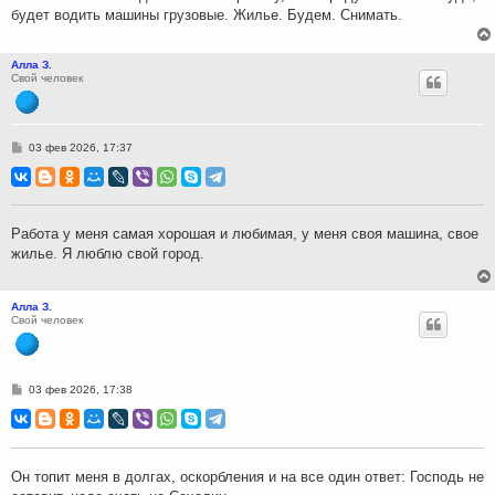
будет водить машины грузовые. Жилье. Будем. Снимать.
Алла З.
Свой человек
С
03 фев 2026, 17:37
о
о
б
щ
е
н
Работа у меня самая хорошая и любимая, у меня своя машина, свое
и
жилье. Я люблю свой город.
е
Алла З.
Свой человек
С
03 фев 2026, 17:38
о
о
б
щ
е
н
Он топит меня в долгах, оскорбления и на все один ответ: Господь не
и
е