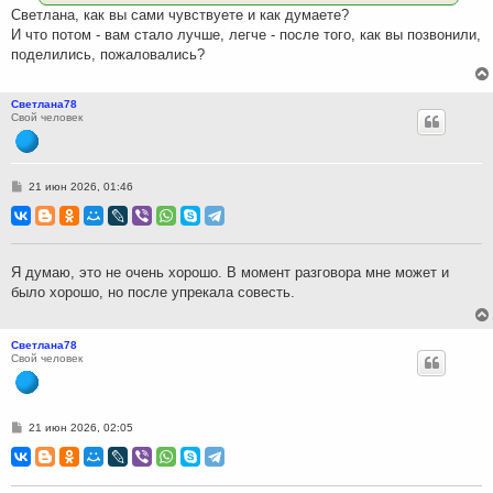
Светлана, как вы сами чувствуете и как думаете?
И что потом - вам стало лучше, легче - после того, как вы позвонили,
поделились, пожаловались?
Светлана78
Свой человек
С
21 июн 2026, 01:46
о
о
б
щ
е
н
Я думаю, это не очень хорошо. В момент разговора мне может и
и
было хорошо, но после упрекала совесть.
е
Светлана78
Свой человек
С
21 июн 2026, 02:05
о
о
б
щ
е