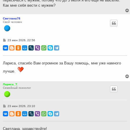
пересечься с мужем, потому что до 3 июля я его ещё не выселю.
Как мне себя вести с мужем?
Светлана78
Свой человек
С
23 июн 2026, 22:56
о
о
б
щ
е
н
Лариса, спасибо Вам огромное за Вашу помощь, мне уже намного
и
е
лучше.
Лариса_Т.
Семейный психолог
С
23 июн 2026, 23:10
о
о
б
щ
е
н
Светлана, здравствуйте!