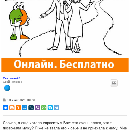
Светлана78
Свой человек
С
20 июн 2026, 00:58
о
о
б
щ
е
н
Лариса, я ещё хотела спросить у Вас: это очень плохо, что я
и
позвонила мужу? Я же не звала его к себе и не приехала к нему. Мне
е