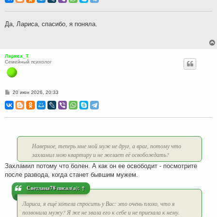
б
щ
е
н
Да, Лариса, спасибо, я поняла.
и
е
Лариса_Т.
Семейный психолог
С
20 июн 2026, 20:33
о
о
б
щ
е
н
и
е
Наверное, теперь мне мой муж не друг, а враг, потому что
захламил мою квартиру и не желает её освобождать?
Захламил потому что болен. А как он ее освободит - посмотрите
после развода, когда станет бывшим мужем.
Светлана78
писал(а):
↑
Лариса, я ещё хотела спросить у Вас: это очень плохо, что я
позвонила мужу? Я же не звала его к себе и не приехала к нему.