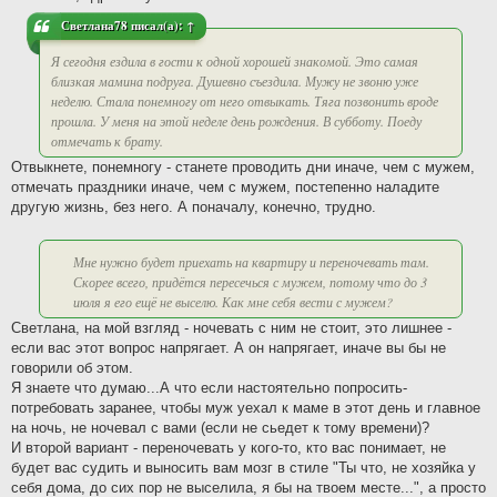
и
е
Светлана78
писал(а):
↑
Я сегодня ездила в гости к одной хорошей знакомой. Это самая
близкая мамина подруга. Душевно съездила. Мужу не звоню уже
неделю. Стала понемногу от него отвыкать. Тяга позвонить вроде
прошла. У меня на этой неделе день рождения. В субботу. Поеду
отмечать к брату.
Отвыкнете, понемногу - станете проводить дни иначе, чем с мужем,
отмечать праздники иначе, чем с мужем, постепенно наладите
другую жизнь, без него. А поначалу, конечно, трудно.
Мне нужно будет приехать на квартиру и переночевать там.
Скорее всего, придётся пересечься с мужем, потому что до 3
июля я его ещё не выселю. Как мне себя вести с мужем?
Светлана, на мой взгляд - ночевать с ним не стоит, это лишнее -
если вас этот вопрос напрягает. А он напрягает, иначе вы бы не
говорили об этом.
Я знаете что думаю...А что если настоятельно попросить-
потребовать заранее, чтобы муж уехал к маме в этот день и главное
на ночь, не ночевал с вами (если не сьедет к тому времени)?
И второй вариант - переночевать у кого-то, кто вас понимает, не
будет вас судить и выносить вам мозг в стиле "Ты что, не хозяйка у
себя дома, до сих пор не выселила, я бы на твоем месте...", а просто