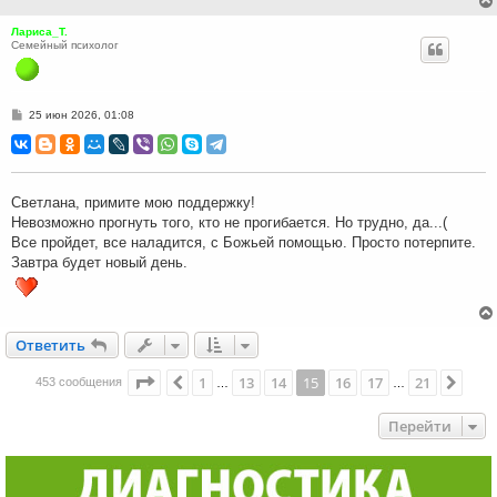
Лариса_Т.
Семейный психолог
С
25 июн 2026, 01:08
о
о
б
щ
е
н
Светлана, примите мою поддержку!
и
Невозможно прогнуть того, кто не прогибается. Но трудно, да...(
е
Все пройдет, все наладится, с Божьей помощью. Просто потерпите.
Завтра будет новый день.
Ответить
О
т
в
е
т
и
т
ь
Страница
15
из
21
1
13
14
15
16
17
21
Пред.
След
453 сообщения
…
…
Перейти