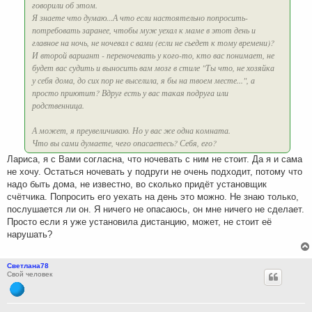
говорили об этом.
Я знаете что думаю...А что если настоятельно попросить-
потребовать заранее, чтобы муж уехал к маме в этот день и
главное на ночь, не ночевал с вами (если не сьедет к тому времени)?
И второй вариант - переночевать у кого-то, кто вас понимает, не
будет вас судить и выносить вам мозг в стиле "Ты что, не хозяйка
у себя дома, до сих пор не выселила, я бы на твоем месте...", а
просто приютит? Вдруг есть у вас такая подруга или
родственница.
А может, я преувеличиваю. Но у вас же одна комната.
Что вы сами думаете, чего опасаетесь? Себя, его?
Лариса, я с Вами согласна, что ночевать с ним не стоит. Да я и сама
не хочу. Остаться ночевать у подруги не очень подходит, потому что
надо быть дома, не известно, во сколько придёт установщик
счётчика. Попросить его уехать на день это можно. Не знаю только,
послушается ли он. Я ничего не опасаюсь, он мне ничего не сделает.
Просто если я уже установила дистанцию, может, не стоит её
нарушать?
Светлана78
Свой человек