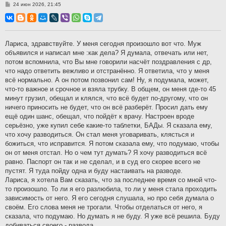
С
24 июн 2026, 21:45
о
о
б
щ
е
н
Лариса, здравствуйте. У меня сегодня произошло вот что. Муж
и
объявился и написал мне :как дела? Я думала, отвечать или нет,
е
потом вспомнила, что Вы мне говорили насчёт поздравления с др,
что надо ответить вежливо и отстранённо. Я ответила, что у меня
всё нормально. А он потом позвонил сам! Ну, я подумала, может,
что-то важное и срочное и взяла трубку. В общем, он меня где-то 45
минут грузил, обещал и клялся, что всё будет по-другому, что он
ничего приносить не будет, что он всё разберёт. Просил дать ему
ещё один шанс, обещал, что пойдёт к врачу. Настроен вроде
серьёзно, уже купил себе какие-то таблетки, БАДы. Я сказала ему,
что хочу разводиться. Он стал меня уговаривать, клясться и
божиться, что исправится. Я потом сказала ему, что подумаю, чтобы
он от меня отстал. Но о чем тут думать? Я хочу разводиться всё
равно. Паспорт он так и не сделал, и в суд его скорее всего не
пустят. Я туда пойду одна и буду настаивать на разводе.
Лариса, я хотела Вам сказать, что за последнее время со мной что-
то произошло. То ли я его разлюбила, то ли у меня стала проходить
зависимость от него. Я его сегодня слушала, но про себя думала о
своём. Его слова меня не трогали. Чтобы отделаться от него, я
сказала, что подумаю. Но думать я не буду. Я уже всё решила. Буду
добиваться своего - развода.