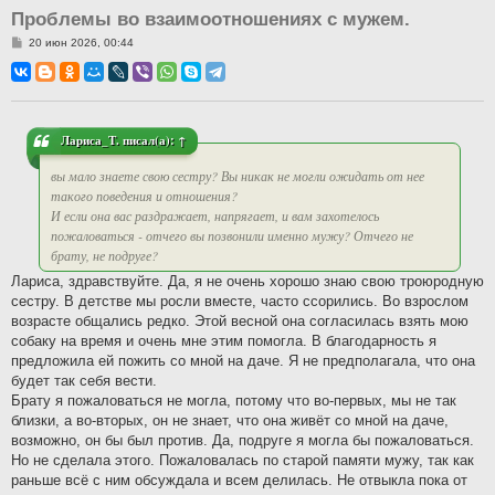
Проблемы во взаимоотношениях с мужем.
С
20 июн 2026, 00:44
о
о
б
щ
е
н
и
Лариса_Т.
писал(а):
↑
е
вы мало знаете свою сестру? Вы никак не могли ожидать от нее
такого поведения и отношения?
И если она вас раздражает, напрягает, и вам захотелось
пожаловаться - отчего вы позвонили именно мужу? Отчего не
брату, не подруге?
Лариса, здравствуйте. Да, я не очень хорошо знаю свою троюродную
сестру. В детстве мы росли вместе, часто ссорились. Во взрослом
возрасте общались редко. Этой весной она согласилась взять мою
собаку на время и очень мне этим помогла. В благодарность я
предложила ей пожить со мной на даче. Я не предполагала, что она
будет так себя вести.
Брату я пожаловаться не могла, потому что во-первых, мы не так
близки, а во-вторых, он не знает, что она живёт со мной на даче,
возможно, он бы был против. Да, подруге я могла бы пожаловаться.
Но не сделала этого. Пожаловалась по старой памяти мужу, так как
раньше всё с ним обсуждала и всем делилась. Не отвыкла пока от