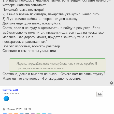
1) я навел порядок в квартире, вынес 90 % вещей, оставил немного -
четверть балкона занимают.
Приезжай, сама посмотри!
2) я был у врача- психиатра, лекарства уже купил, начал пить.
3) Я устроился работать - через три дня выхожу.
Дай мне еще один шанс, пожалуйста.
Света, если я не буду выдерживать, я пойду в ребцентр. Если
амбулаторно не получится, придется сдаться туда на несколько
месяцев. Это дорого, может, придется занять у тебя. Но я
постараюсь справиться так."
Вот это взрослый, мужской разговор.
Сравните с тем, что вы услышали.
Лариса, не ругайте меня пожалуйста, что я взяла трубку. Я
думала, он скажет что-то важное.
Светлана, даже в мыслях не было... Отчего вам не взять трубку?
Мало ли что случилось. И он же давно не звонил.
Светлана78
Свой человек
С
25 июн 2026, 00:39
о