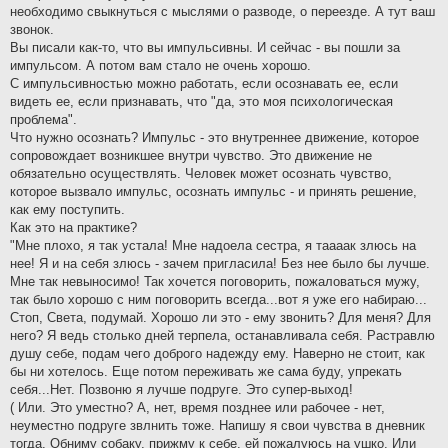
необходимо свыкнуться с мыслями о разводе, о переезде. А тут ваш
звонок.
Вы писали как-то, что вы импульсивны. И сейчас - вы пошли за
импульсом. А потом вам стало не очень хорошо.
С импульсивностью можно работать, если осознавать ее, если
видеть ее, если признавать, что "да, это моя психологическая
проблема".
Что нужно осознать? Импульс - это внутреннее движение, которое
сопровождает возникшее внутри чувство. Это движение не
обязательно осуществлять. Человек может осознать чувство,
которое вызвало импульс, осознать импульс - и принять решение,
как ему поступить.
Как это на практике?
"Мне плохо, я так устала! Мне надоела сестра, я таааак злюсь на
нее! Я и на себя злюсь - зачем пригласила! Без нее было бы лучше.
Мне так невыносимо! Так хочется поговорить, пожаловаться мужу,
так было хорошо с ним поговорить всегда...вот я уже его набираю...
Стоп, Света, подумай. Хорошо ли это - ему звонить? Для меня? Для
него? Я ведь столько дней терпела, останавливала себя. Растравлю
душу себе, подам чего доброго надежду ему. Наверно не стоит, как
бы ни хотелось. Еще потом переживать же сама буду, упрекать
себя...Нет. Позвоню я лучше подруге. Это супер-выход!
( Или. Это уместно? А, нет, время позднее или рабочее - нет,
неуместно подруге звлнить тоже. Напишу я свои чувства в дневник
тогда. Обниму собаку, прижму к себе, ей пожалуюсь на ушко. Или