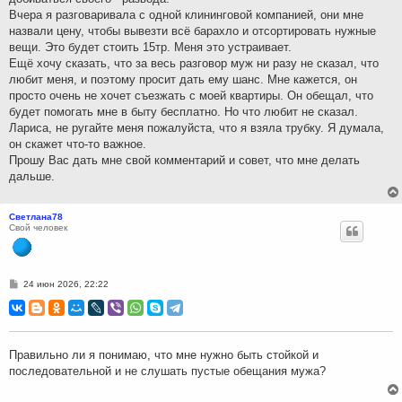
Вчера я разговаривала с одной клининговой компанией, они мне
назвали цену, чтобы вывезти всё барахло и отсортировать нужные
вещи. Это будет стоить 15тр. Меня это устраивает.
Ещё хочу сказать, что за весь разговор муж ни разу не сказал, что
любит меня, и поэтому просит дать ему шанс. Мне кажется, он
просто очень не хочет съезжать с моей квартиры. Он обещал, что
будет помогать мне в быту бесплатно. Но что любит не сказал.
Лариса, не ругайте меня пожалуйста, что я взяла трубку. Я думала,
он скажет что-то важное.
Прошу Вас дать мне свой комментарий и совет, что мне делать
дальше.
Светлана78
Свой человек
С
24 июн 2026, 22:22
о
о
б
щ
е
н
Правильно ли я понимаю, что мне нужно быть стойкой и
и
последовательной и не слушать пустые обещания мужа?
е