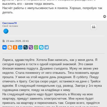
выселять его - зачем тогда звонить.
Насчёт работы с импульсивностью я поняла. Хорошо, попробую так
делать.
Светлана78
Свой человек
С
23 июн 2026, 22:41
о
о
б
щ
е
н
Лариса, здравствуйте. Хотела Вам написать, как у меня дела. Я
и
сегодня ездила в гости к одной хорошей знакомой. Это самая
е
близкая мамина подруга. Душевно съездила. Мужу не звоню уже
неделю. Стала понемногу от него отвыкать. Тяга позвонить вроде
прошла. У меня на этой неделе день рождения. В субботу. Поеду
отмечать к брату. Сестра скоро уедет, останемся на даче с Трейси
вдвоём. В следующий понедельник суд, развод. Завтра у 1го мужа
годовщина смерти, поеду на кладбище к нему.
На следующей неделе надо будет приехать в Москву на мою
квартиру, приедут заменять электросчетчик. Мне нужно будет
приехать на квартиру и переночевать там. Скорее всего, придётся