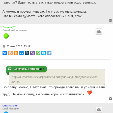
приютит? Вдруг есть у вас такая подруга или родственница.
А может, я преувеличиваю. Но у вас же одна комната.
Что вы сами думаете, чего опасаетесь? Себя, его?
Лариса_Т.
Семейный психолог
С
23 июн 2026, 23:19
о
о
б
щ
е
н
и
Светлана78
писал(а):
↑
е
Лариса, спасибо Вам огромное за Вашу помощь, мне уже намного
лучше.
Во славу Божью, Светлана! Это прежде всего ваши усилия и ваш
труд. На мой взгляд, вы очень хорошо справляетесь.
Светлана78
Свой человек