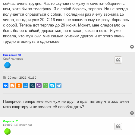
сейчас очень трудно. Часто скучаю по мужу и хочется общения с
ним, хотя бы по телефону. Я с собой борюсь, терплю. Но не всегда
получается справиться с собой. Последний раз я ему звонила 16
числа, сегодня уже 20. С 16 июня не звонила ему ни разу, боролась
с собой. Теперь вот терплю до 29 июня. Может, мне следовало бы
быть более стойкой, держаться, но я такая, какая я есть. Я уже
писала, что муж был мне самым близким другом и от этого очень
трудно отвыкнуть в одночасье.
Светлана78
Свой человек
С
20 июн 2026, 01:39
о
о
б
щ
е
н
Наверное, теперь мне мой муж не друг, а враг, потому что захламил
и
мою квартиру и не желает её освобождать?
е
Лариса_Т.
Семейный психолог