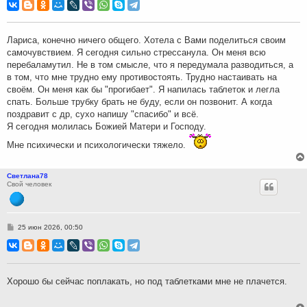
о
б
щ
е
н
Лариса, конечно ничего общего. Хотела с Вами поделиться своим
и
самочувствием. Я сегодня сильно стрессанула. Он меня всю
е
перебаламутил. Не в том смысле, что я передумала разводиться, а
в том, что мне трудно ему противостоять. Трудно настаивать на
своём. Он меня как бы "прогибает". Я напилась таблеток и легла
спать. Больше трубку брать не буду, если он позвонит. А когда
поздравит с др, сухо напишу "спасибо" и всё.
Я сегодня молилась Божией Матери и Господу.
Мне психически и психологически тяжело.
Светлана78
Свой человек
С
25 июн 2026, 00:50
о
о
б
щ
е
н
Хорошо бы сейчас поплакать, но под таблетками мне не плачется.
и
е