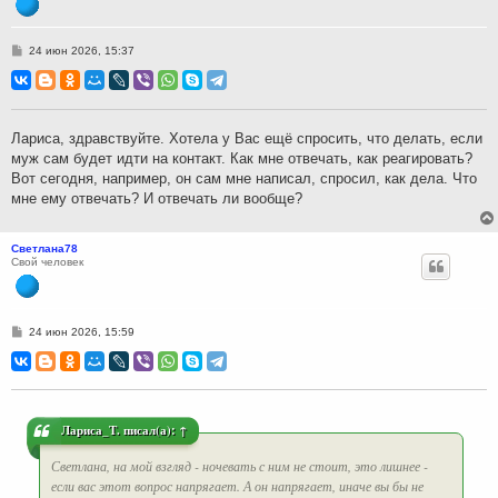
С
24 июн 2026, 15:37
о
о
б
щ
е
н
Лариса, здравствуйте. Хотела у Вас ещё спросить, что делать, если
и
муж сам будет идти на контакт. Как мне отвечать, как реагировать?
е
Вот сегодня, например, он сам мне написал, спросил, как дела. Что
мне ему отвечать? И отвечать ли вообще?
Светлана78
Свой человек
С
24 июн 2026, 15:59
о
о
б
щ
е
н
и
Лариса_Т.
писал(а):
↑
е
Светлана, на мой взгляд - ночевать с ним не стоит, это лишнее -
если вас этот вопрос напрягает. А он напрягает, иначе вы бы не