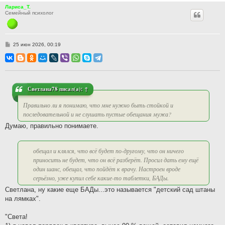
Лариса_Т.
Семейный психолог
С
25 июн 2026, 00:19
о
о
б
щ
е
н
и
Светлана78
писал(а):
↑
е
Правильно ли я понимаю, что мне нужно быть стойкой и
последовательной и не слушать пустые обещания мужа?
Думаю, правильно понимаете.
обещал и клялся, что всё будет по-другому, что он ничего
приносить не будет, что он всё разберёт. Просил дать ему ещё
один шанс, обещал, что пойдёт к врачу. Настроен вроде
серьёзно, уже купил себе какие-то таблетки, БАДы.
Светлана, ну какие еще БАДы...это называется "детский сад штаны
на лямках".
"Света!