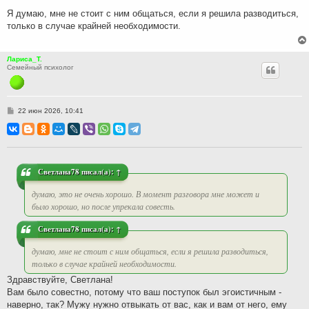
н
Я думаю, мне не стоит с ним общаться, если я решила разводиться,
и
только в случае крайней необходимости.
е
Лариса_Т.
Семейный психолог
С
22 июн 2026, 10:41
о
о
б
щ
е
н
и
Светлана78
писал(а):
↑
е
думаю, это не очень хорошо. В момент разговора мне может и
было хорошо, но после упрекала совесть.
Светлана78
писал(а):
↑
думаю, мне не стоит с ним общаться, если я решила разводиться,
только в случае крайней необходимости.
Здравствуйте, Светлана!
Вам было совестно, потому что ваш поступок был эгоистичным -
наверно, так? Мужу нужно отвыкать от вас, как и вам от него, ему