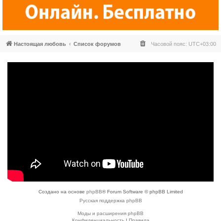
Настоящая любовь
Список форумов
Часовой пояс:
UTC+03:00
Создано на основе
phpBB
® Forum Software © phpBB Limited
Русская поддержка phpBB
Моды и расширения phpBB
Конфиденциальность
|
Правила