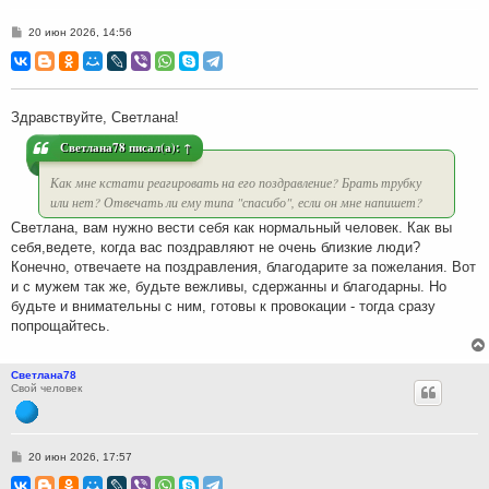
С
20 июн 2026, 14:56
о
о
б
щ
е
н
Здравствуйте, Светлана!
и
е
Светлана78
писал(а):
↑
Как мне кстати реагировать на его поздравление? Брать трубку
или нет? Отвечать ли ему типа "спасибо", если он мне напишет?
Светлана, вам нужно вести себя как нормальный человек. Как вы
себя,ведете, когда вас поздравляют не очень близкие люди?
Конечно, отвечаете на поздравления, благодарите за пожелания. Вот
и с мужем так же, будьте вежливы, сдержанны и благодарны. Но
будьте и внимательны с ним, готовы к провокации - тогда сразу
попрощайтесь.
Светлана78
Свой человек
С
20 июн 2026, 17:57
о
о