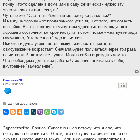
пойду что-то сделаю в доме или в саду физически - нужно эту
энергию злости выплеснуть".
Чуть позже: "Света, ты большая молодец. Справилась!"
И на душе хорошо - от проделанного усилия, и от того, что совесть
спокойна. Вы так жертвуете минутным удовольствием ради того
хорошего состояния, которое наступит потом, позже - жертвуете ради
глубинного, "отложенного" удовольствия.
Психика и душа укрепляется, импульсивность снижается,
самоуважение возрастает. Сначала будет получаться через три раза
на четвертый, потом все лучше. Можно себя награждать чем-то.
Что необходимо для такой работы? Желание; внимание к себе;
внутреннее "замедление".
Светлана78
Свой человек
С
22 июн 2026, 15:49
о
о
б
щ
е
н
Здравствуйте, Лариса. Совестно было потому, что знала, что
и
поступила неправильно. О том, что поступила эгоистичная, я не
е
думала. Просто неправильно. Если я собираюсь разводиться и