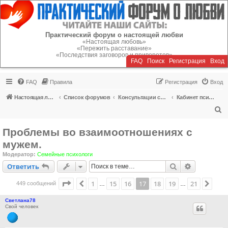
Регистрация
Практический форум о настоящей любви
«Настоящая любовь»
«Пережить расставание»
«Последствия заговоров и приворотов»
FAQ
Поиск
Р
е
г
и
с
т
р
а
ц
и
я
Вход
FAQ
Правила
Р
е
г
и
с
т
р
а
ц
и
я
Вход
Настоящая любовь
Список форумов
Консультации специалистов
Кабинет психолога
П
о
Проблемы во взаимоотношениях с
и
мужем.
с
Модератор:
Семейные психологи
к
Ответить
Поиск
Расширен
О
т
в
е
т
и
т
ь
Страница
17
из
21
1
15
16
17
18
19
21
Пред.
След
449 сообщений
…
…
Светлана78
Свой человек