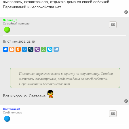
выспалась, позавтракала, отдыхаю дома со своей собачкой.
е
Переживаний и беспокойства нет.
Лариса_Т.
Семейный психолог
С
07 июл 2026, 21:45
о
о
б
щ
е
н
и
е
Позвонила, перенесла визит к юристу на эту пятницу. Сегодня
выспалась, позавтракала, отдыхаю дома со своей собачкой.
Переживаний и беспокойства нет.
Вот и хорошо, Светлана
Светлана78
Свой человек