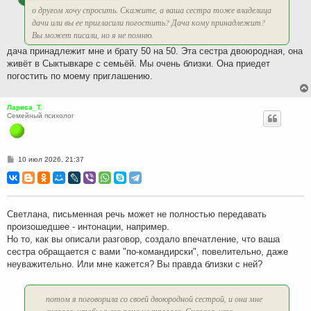
о другом хочу спросить. Скажите, а ваша сестра тоже владелица
дачи или вы ее пригласили погостить? Дача кому принадлежит?
Вы может писали, но я не помню.
дача принадлежит мне и брату 50 на 50. Эта сестра двоюродная, она
живёт в Сыктывкаре с семьёй. Мы очень близки. Она приедет
погостить по моему приглашению.
Лариса_Т.
Семейный психолог
С
10 июл 2026, 21:37
о
о
б
щ
е
н
Светлана, письменная речь может не полностью передавать
и
произошедшее - интонации, например.
е
Но то, как вы описали разговор, создало впечатление, что ваша
сестра обращается с вами "по-командирски", повелительно, даже
неуважительно. Или мне кажется? Вы правда близки с ней?
потом я поговорила со своей двоюродной сестрой, и она мне
сказала, чтобы я его пока не трогала. Сказала, что