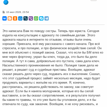
С
10 июл 2026, 23:54
о
о
б
щ
е
н
Это написала Вам по поводу сестры. Теперь про юриста. Сегодня
и
ездила на консультацию к адвокату по семейным делам. Этого
е
адвоката нашла в интернете по отзывам, отзывы были очень
хорошие. Приехала, всё ему рассказала с самого начала. Про всё
спросила, и про полицию, и про физическое воздействие силой. Он
мне всё объяснил с позиций закона. Сказал, что если бы БМ влез ко
мне через форточку, украл бы ключ, тогда да, это было бы дело
полиции. А тут я сама, добровольно его пустила, сама дала ключ.
Насильственного проникновения не было. Полиция такие дела не
решает, а решает суд и судебные приставы. Вообщем, адвокат
сказал решать дело через суд, подавать иск о выселении. Сказал,
что этот судебный процесс займёт несколько месяцев, надо будет
продумать варианты с жильём на это время. Я, конечно,
расстроилась, но решила действовать по закону, как советует
адвокат. Если бы я наняла молодчиков, которые его бы силой
выставили, а он бы оказал сопротивление, и в результате получил
бы какие-то травмы, то это уже было бы уголовное дело, и я бы
отвечала по суду, как заказчик. Вообщем, я не хочу рисковать, и