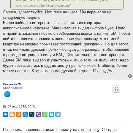
последовательно. Вы были у юриста?
Лариса, здравствуйте. Нет, пока не была. Мы перенесли на
следующую неделю.
Вчера забила в интернете : как выселить из квартиры
непрописанного человека. Мне интернет выдал информацию. Надо
отправить заказное письмо с требованием выехать на имя БМ. Потом
пойти в полицию и написать заявление участковому, что в моей
квартире незаконно проживает посторонний гражданин. Но для этого,
я так понимаю, должен пройти месяц со дня развода, чтобы решение
о разводе вступило в силу и БМ действительно стал посторонним.
Далее БМ либо выдворит участковый, либо если не получится, надо
будет составить иск в суд по месту прописки моей. В общем, более-
менее понятно. К юристу на следующей неделе. Пока ждём.
Светлана78
Свой человек
С
07 июл 2026, 20:41
о
о
б
щ
е
н
Позвонила, перенесла визит к юристу на эту пятницу. Сегодня
и