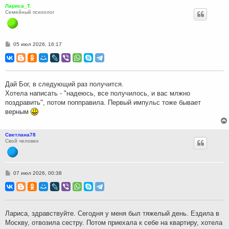
Лариса_Т.
Семейный психолог
С
05 июл 2026, 16:17
о
о
б
щ
е
н
Дай Бог, в следующий раз получится.
и
Хотела написать - "надеюсь, все получилось, и вас млжно
е
поздравить", потом попправила. Первый импульс тоже бывает
верным
Светлана78
Свой человек
С
07 июл 2026, 00:38
о
о
б
щ
е
н
Лариса, здравствуйте. Сегодня у меня был тяжелый день. Ездила в
и
Москву, отвозила сестру. Потом приехала к себе на квартиру, хотела
е