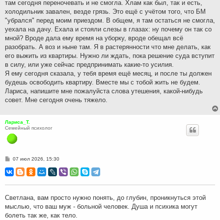
там сегодня переночевать и не смогла. Хлам как был, так и есть,
холодильник завален, везде грязь. Это ещё с учётом того, что БМ
"убрался" перед моим приездом. В общем, я там остаться не смогла,
уехала на дачу. Ехала и стояли слезы в глазах: ну почему он так со
мной? Вроде дала ему время на уборку, вроде обещал всё
разобрать. А воз и ныне там. Я в растерянности что мне делать, как
его выжить из квартиры. Нужно ли ждать, пока решение суда вступит
в силу, или уже сейчас предпринимать какие-то усилия.
Я ему сегодня сказала, у тебя время ещё месяц, и после ты должен
будешь освободить квартиру. Вместе мы с тобой жить не будем.
Лариса, напишите мне пожалуйста слова утешения, какой-нибудь
совет. Мне сегодня очень тяжело.
Лариса_Т.
Семейный психолог
С
07 июл 2026, 15:30
о
о
б
щ
е
н
Светлана, вам просто нужно понять, до глубин, проникнуться этой
и
мыслью, что ваш муж - больной человек. Душа и психика могут
е
болеть так же, как тело.