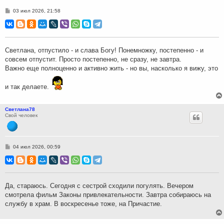
С
03 июл 2026, 21:58
о
о
б
щ
е
н
Светлана, отпустило - и слава Богу! Понемножку, постепенно - и
и
совсем отпустит. Просто постепенно, не сразу, не завтра.
е
Важно еще полноценно и активно жить - но вы, насколько я вижу, это
и так делаете.
Светлана78
Свой человек
С
04 июл 2026, 00:59
о
о
б
щ
е
н
Да, стараюсь. Сегодня с сестрой сходили погулять. Вечером
и
смотрела фильм Законы привлекательности. Завтра собираюсь на
е
службу в храм. В воскресенье тоже, на Причастие.