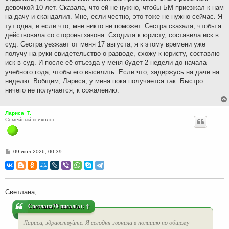
девочкой 10 лет. Сказала, что ей не нужно, чтобы БМ приезжал к нам
на дачу и скандалил. Мне, если честно, это тоже не нужно сейчас. Я
тут одна, и если что, мне никто не поможет. Сестра сказала, чтобы я
действовала со стороны закона. Сходила к юристу, составила иск в
суд. Сестра уезжает от меня 17 августа, я к этому времени уже
получу на руки свидетельство о разводе, схожу к юристу, составлю
иск в суд. И после её отъезда у меня будет 2 недели до начала
учебного года, чтобы его выселить. Если что, задержусь на даче на
неделю. Вобщем, Лариса, у меня пока получается так. Быстро
ничего не получается, к сожалению.
Лариса_Т.
Семейный психолог
С
09 июл 2026, 00:39
о
о
б
щ
е
н
Светлана,
и
е
Светлана78
писал(а):
↑
Лариса, здравствуйте. Я сегодня звонила в полицию по общему