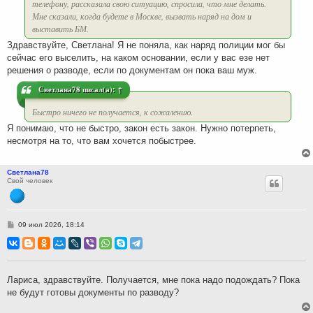
телефону, рассказала свою ситуацию, спросила, что мне делать.
Мне сказали, когда будете в Москве, вызвать наряд на дом и
выставить БМ.
Здравствуйте, Светлана! Я не поняла, как наряд полиции мог бы
сейчас его выселить, на каком основании, если у вас езе нет
решения о разводе, если по документам он пока ваш муж.
Светлана78
писал(а):
↑
Быстро ничего не получается, к сожалению.
Я понимаю, что не быстро, закон есть закон. Нужно потерпеть,
несмотря на то, что вам хочется побыстрее.
Светлана78
Свой человек
С
09 июл 2026, 18:14
о
о
б
щ
е
н
Лариса, здравствуйте. Получается, мне пока надо подождать? Пока
и
не будут готовы документы по разводу?
е