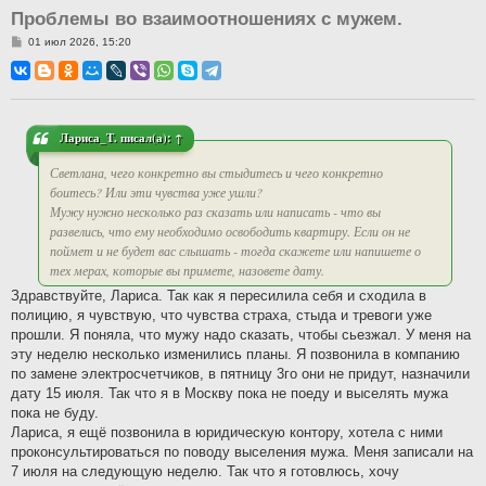
Проблемы во взаимоотношениях с мужем.
С
01 июл 2026, 15:20
о
о
б
щ
е
н
и
Лариса_Т.
писал(а):
↑
е
Светлана, чего конкретно вы стыдитесь и чего конкретно
боитесь? Или эти чувства уже ушли?
Мужу нужно несколько раз сказать или написать - что вы
развелись, что ему необходимо освободить квартиру. Если он не
поймет и не будет вас слышать - тогда скажете или напишете о
тех мерах, которые вы примете, назовете дату.
Здравствуйте, Лариса. Так как я пересилила себя и сходила в
полицию, я чувствую, что чувства страха, стыда и тревоги уже
прошли. Я поняла, что мужу надо сказать, чтобы сьезжал. У меня на
эту неделю несколько изменились планы. Я позвонила в компанию
по замене электросчетчиков, в пятницу 3го они не придут, назначили
дату 15 июля. Так что я в Москву пока не поеду и выселять мужа
пока не буду.
Лариса, я ещё позвонила в юридическую контору, хотела с ними
проконсультироваться по поводу выселения мужа. Меня записали на
7 июля на следующую неделю. Так что я готовлюсь, хочу