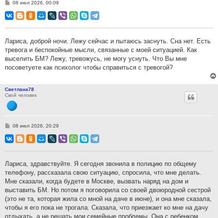
С
08 июл 2026, 00:09
о
о
б
щ
е
н
Лариса, доброй ночи. Лежу сейчас и пытаюсь заснуть. Сна нет. Есть
и
тревога и беспокойные мысли, связанные с моей ситуацией. Как
е
выселить БМ? Лежу, тревожусь, не могу уснуть. Что Вы мне
посоветуете как психолог чтобы справиться с тревогой?
Светлана78
Свой человек
С
08 июл 2026, 20:29
о
о
б
щ
е
н
Лариса, здравствуйте. Я сегодня звонила в полицию по общему
и
телефону, рассказала свою ситуацию, спросила, что мне делать.
е
Мне сказали, когда будете в Москве, вызвать наряд на дом и
выставить БМ. Но потом я поговорила со своей двоюродной сестрой
(это не та, которая жила со мной на даче в июне), и она мне сказала,
чтобы я его пока не трогала. Сказала, что приезжает ко мне на дачу
отдыхать, а не решать мои семейные проблемы. Она с ребенком