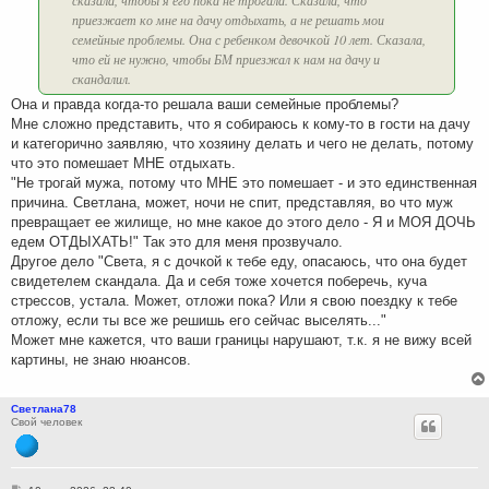
приезжает ко мне на дачу отдыхать, а не решать мои
семейные проблемы. Она с ребенком девочкой 10 лет. Сказала,
что ей не нужно, чтобы БМ приезжал к нам на дачу и
скандалил.
Она и правда когда-то решала ваши семейные проблемы?
Мне сложно представить, что я собираюсь к кому-то в гости на дачу
и категорично заявляю, что хозяину делать и чего не делать, потому
что это помешает МНЕ отдыхать.
"Не трогай мужа, потому что МНЕ это помешает - и это единственная
причина. Светлана, может, ночи не спит, представляя, во что муж
превращает ее жилище, но мне какое до этого дело - Я и МОЯ ДОЧЬ
едем ОТДЫХАТЬ!" Так это для меня прозвучало.
Другое дело "Света, я с дочкой к тебе еду, опасаюсь, что она будет
свидетелем скандала. Да и себя тоже хочется поберечь, куча
стрессов, устала. Может, отложи пока? Или я свою поездку к тебе
отложу, если ты все же решишь его сейчас выселять..."
Может мне кажется, что ваши границы нарушают, т.к. я не вижу всей
картины, не знаю нюансов.
Светлана78
Свой человек