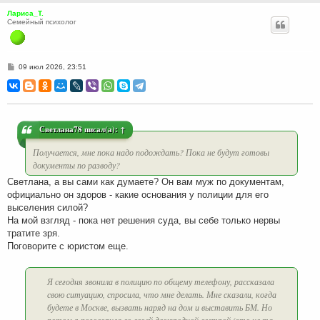
Лариса_Т.
Семейный психолог
С
09 июл 2026, 23:51
о
о
б
щ
е
н
и
Светлана78
писал(а):
↑
е
Получается, мне пока надо подождать? Пока не будут готовы
документы по разводу?
Светлана, а вы сами как думаете? Он вам муж по документам,
официально он здоров - какие основания у полиции для его
выселения силой?
На мой взгляд - пока нет решения суда, вы себе только нервы
тратите зря.
Поговорите с юристом еще.
Я сегодня звонила в полицию по общему телефону, рассказала
свою ситуацию, спросила, что мне делать. Мне сказали, когда
будете в Москве, вызвать наряд на дом и выставить БМ. Но