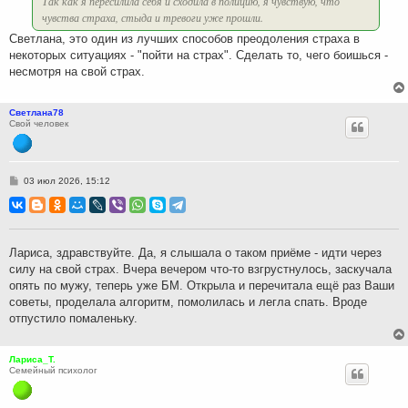
Так как я пересилила себя и сходила в полицию, я чувствую, что
чувства страха, стыда и тревоги уже прошли.
Светлана, это один из лучших способов преодоления страха в
некоторых ситуациях - "пойти на страх". Сделать то, чего боишься -
несмотря на свой страх.
Светлана78
Свой человек
С
03 июл 2026, 15:12
о
о
б
щ
е
н
Лариса, здравствуйте. Да, я слышала о таком приёме - идти через
и
силу на свой страх. Вчера вечером что-то взгрустнулось, заскучала
е
опять по мужу, теперь уже БМ. Открыла и перечитала ещё раз Ваши
советы, проделала алгоритм, помолилась и легла спать. Вроде
отпустило помаленьку.
Лариса_Т.
Семейный психолог