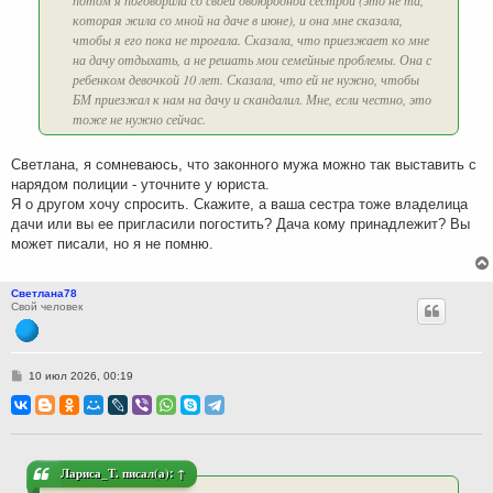
потом я поговорила со своей двоюродной сестрой (это не та,
которая жила со мной на даче в июне), и она мне сказала,
чтобы я его пока не трогала. Сказала, что приезжает ко мне
на дачу отдыхать, а не решать мои семейные проблемы. Она с
ребенком девочкой 10 лет. Сказала, что ей не нужно, чтобы
БМ приезжал к нам на дачу и скандалил. Мне, если честно, это
тоже не нужно сейчас.
Светлана, я сомневаюсь, что законного мужа можно так выставить с
нарядом полиции - уточните у юриста.
Я о другом хочу спросить. Скажите, а ваша сестра тоже владелица
дачи или вы ее пригласили погостить? Дача кому принадлежит? Вы
может писали, но я не помню.
Светлана78
Свой человек
С
10 июл 2026, 00:19
о
о
б
щ
е
н
и
Лариса_Т.
писал(а):
↑
е