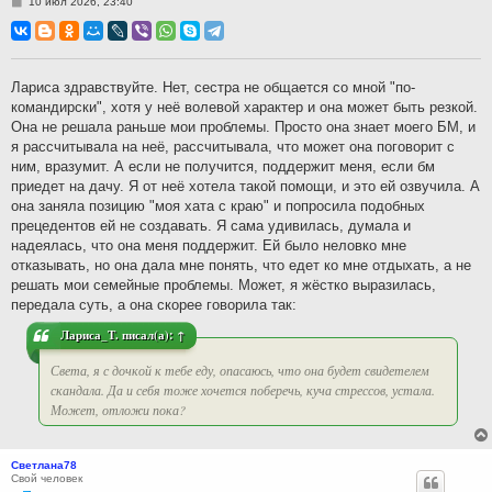
С
10 июл 2026, 23:40
о
о
б
щ
е
н
Лариса здравствуйте. Нет, сестра не общается со мной "по-
и
командирски", хотя у неё волевой характер и она может быть резкой.
е
Она не решала раньше мои проблемы. Просто она знает моего БМ, и
я рассчитывала на неё, рассчитывала, что может она поговорит с
ним, вразумит. А если не получится, поддержит меня, если бм
приедет на дачу. Я от неё хотела такой помощи, и это ей озвучила. А
она заняла позицию "моя хата с краю" и попросила подобных
прецедентов ей не создавать. Я сама удивилась, думала и
надеялась, что она меня поддержит. Ей было неловко мне
отказывать, но она дала мне понять, что едет ко мне отдыхать, а не
решать мои семейные проблемы. Может, я жёстко выразилась,
передала суть, а она скорее говорила так:
Лариса_Т.
писал(а):
↑
Света, я с дочкой к тебе еду, опасаюсь, что она будет свидетелем
скандала. Да и себя тоже хочется поберечь, куча стрессов, устала.
Может, отложи пока?
Светлана78
Свой человек