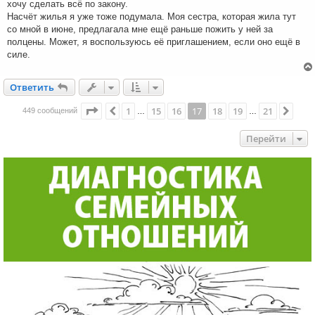
хочу сделать всё по закону.
Насчёт жилья я уже тоже подумала. Моя сестра, которая жила тут
со мной в июне, предлагала мне ещё раньше пожить у ней за
полцены. Может, я воспользуюсь её приглашением, если оно ещё в
силе.
Ответить
О
т
в
е
т
и
т
ь
Страница
17
из
21
1
15
16
17
18
19
21
Пред.
След
449 сообщений
…
…
Перейти