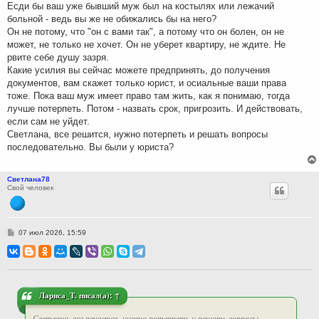
Есди бы ваш уже бывший муж был на костылях или лежачий
больной - ведь вы же не обижались бы на него?
Он не потому, что "он с вами так", а потому что он болен, он не
может, не только не хочет. Он не уберет квартиру, не ждите. Не
рвите себе душу зазря.
Какие усилия вы сейчас можете предпринять, до получения
документов, вам скажет только юрист, и осиальные ваши права
тоже. Пока ваш муж имеет право там жить, как я понимаю, тогда
лучше потерпеть. Потом - назвать срок, пригрозить. И действовать,
если сам не уйдет.
Светлана, все решится, нужно потерпеть и решать вопросы
последовательно. Вы были у юриста?
Светлана78
Свой человек
С
07 июл 2026, 15:59
о
о
б
щ
е
н
и
Лариса_Т.
писал(а):
↑
е
Светлана, все решится, нужно потерпеть и решать вопросы