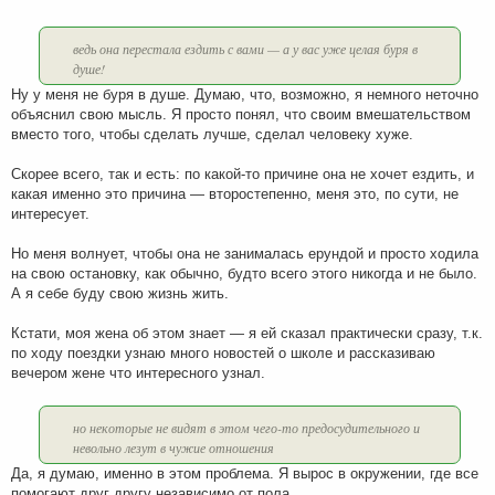
н
и
е
ведь она перестала ездить с вами — а у вас уже целая буря в
душе!
Ну у меня не буря в душе. Думаю, что, возможно, я немного неточно
объяснил свою мысль. Я просто понял, что своим вмешательством
вместо того, чтобы сделать лучше, сделал человеку хуже.
Скорее всего, так и есть: по какой-то причине она не хочет ездить, и
какая именно это причина — второстепенно, меня это, по сути, не
интересует.
Но меня волнует, чтобы она не занималась ерундой и просто ходила
на свою остановку, как обычно, будто всего этого никогда и не было.
А я себе буду свою жизнь жить.
Кстати, моя жена об этом знает — я ей сказал практически сразу, т.к.
по ходу поездки узнаю много новостей о школе и рассказиваю
вечером жене что интересного узнал.
но некоторые не видят в этом чего-то предосудительного и
невольно лезут в чужие отношения
Да, я думаю, именно в этом проблема. Я вырос в окружении, где все
помогают друг другу независимо от пола.