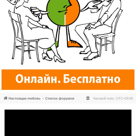
Настоящая любовь
Список форумов
Часовой пояс:
UTC+03:00