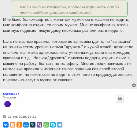
е
как бы вам было комфортно, чтобы она разрешилась, если бы
что-то подобное произошло в вашей жизни?
Мне было бы комфортно с женатым мужчиной в машине не ездить,
мне комфортно ездить со своим мужем. Мне не комфортно, чтобы
мой муж подвозил некую даму несколько раз или раз в неделю.
Есть негласные правила, которые не записаны где-то, но "записаны"
на генетическом уровне: нельзя "дружить" с чужой женой, даже если
она коллега, мама одноклассника, учительница, если она молодая,
красивая и т.д.. Нельзя,"дружить" с мужем подруги, ездить с ним в
машине на работу, болтать по телефону. Многие люди понимаю эти
негласные правила и избегают такого общения без своей второй
половинки, но некоторые не видят в этом чего-то предосудительного
и невольно лезут в чужие отношения.
User45687
Участник
С
15 апр 2026, 18:21
о
о
б
щ
е