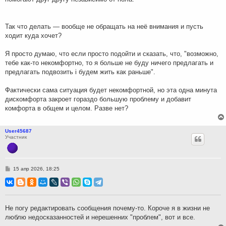
Так что делать — вообще не обращать на неё внимания и пусть
ходит куда хочет?
Я просто думаю, что если просто подойти и сказать, что, "возможно,
тебе как-то некомфортно, то я больше не буду ничего предлагать и
предлагать подвозить і будем жить как раньше".
Фактически сама ситуация будет некомфортной, но эта одна минута
дискомфорта закроет гораздо большую проблему и добавит
комфорта в общем и целом. Разве нет?
User45687
Участник
С
15 апр 2026, 18:25
о
о
б
щ
е
н
Не погу редактировать сообщения почему-то. Короче я в жизни не
и
люблю недосказанностей и нерешенних "проблем", вот и все.
е