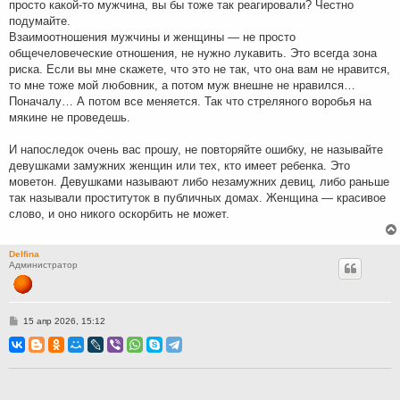
просто какой-то мужчина, вы бы тоже так реагировали? Честно
подумайте.
Взаимоотношения мужчины и женщины — не просто
общечеловеческие отношения, не нужно лукавить. Это всегда зона
риска. Если вы мне скажете, что это не так, что она вам не нравится,
то мне тоже мой любовник, а потом муж внешне не нравился…
Поначалу… А потом все меняется. Так что стреляного воробья на
мякине не проведешь.
И напоследок очень вас прошу, не повторяйте ошибку, не называйте
девушками замужних женщин или тех, кто имеет ребенка. Это
моветон. Девушками называют либо незамужних девиц, либо раньше
так называли проституток в публичных домах. Женщина — красивое
слово, и оно никого оскорбить не может.
Delfina
Администратор
С
15 апр 2026, 15:12
о
о
б
щ
е
н
и