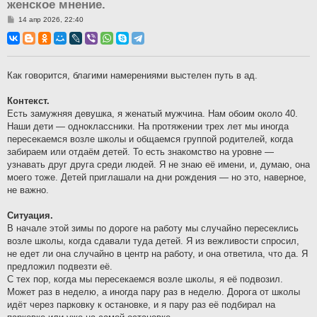
женское мнение.
С
14 апр 2026, 22:40
о
о
б
щ
е
н
Как говорится, благими намерениями выстелен путь в ад.
и
е
Контекст.
Есть замужняя девушка, я женатый мужчина. Нам обоим около 40.
Наши дети — одноклассники. На протяжении трех лет мы иногда
пересекаемся возле школы и общаемся группой родителей, когда
забираем или отдаём детей. То есть знакомство на уровне —
узнавать друг друга среди людей. Я не знаю её имени, и, думаю, она
моего тоже. Детей приглашали на дни рождения — но это, наверное,
не важно.
Ситуация.
В начале этой зимы по дороге на работу мы случайно пересеклись
возле школы, когда сдавали туда детей. Я из вежливости спросил,
не едет ли она случайно в центр на работу, и она ответила, что да. Я
предложил подвезти её.
С тех пор, когда мы пересекаемся возле школы, я её подвозил.
Может раз в неделю, а иногда пару раз в неделю. Дорога от школы
идёт через парковку к остановке, и я пару раз её подбирал на