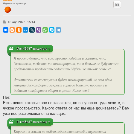
Администратор
С
18 апр 2026, 15:44
о
о
б
щ
е
н
и
User45687
писал(а):
↑
е
Я просто думаю, что если просто подойти и сказать, что,
"возможно, тебе как-то некомфортно, то я больше не буду ничего
предлагать и предлагать подвозить і будем жить как раньше".
Фактически сама ситуация будет некомфортной, но эта одна
минута дискомфорта закроет гораздо большую проблему и
добавит комфорта в общем и целом. Разве нет?
Нет.
Есть вещи, которые вас не касаются, но вы упорно туда лезете, в
чужое пространство. Какого ответа от нас вы еще добиваетесь? Вам
уже все растолковано на пальцах.
User45687
писал(а):
↑
Короче я в жизни не люблю недосказанностей и нерешенних