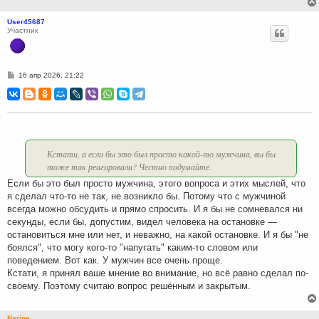
User45687
Участник
С
16 апр 2026, 21:22
о
о
б
щ
е
н
и
е
Кстати, а если бы это был просто какой-то мужчина, вы бы
тоже так реагировали? Честно подумайте.
Если бы это был просто мужчина, этого вопроса и этих мыслей, что
я сделал что-то не так, не возникло бы. Потому что с мужчиной
всегда можно обсудить и прямо спросить. И я бы не сомневался ни
секунды, если бы, допустим, видел человека на остановке —
остановиться мне или нет, и неважно, на какой остановке. И я бы "не
боялся", что могу кого-то "напугать" каким-то словом или
поведением. Вот как. У мужчин все очень проще.
Кстати, я принял ваше мнение во внимание, но всё равно сделал по-
своему. Поэтому считаю вопрос решённым и закрытым.
Narine