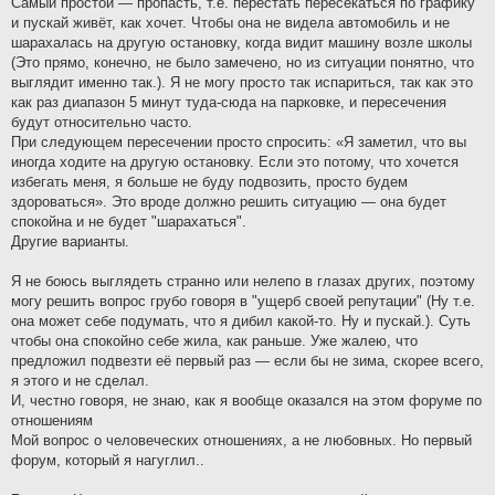
Самый простой — пропасть, т.е. перестать пересекаться по графику
и пускай живёт, как хочет. Чтобы она не видела автомобиль и не
шарахалась на другую остановку, когда видит машину возле школы
(Это прямо, конечно, не было замечено, но из ситуации понятно, что
выглядит именно так.). Я не могу просто так испариться, так как это
как раз диапазон 5 минут туда-сюда на парковке, и пересечения
будут относительно часто.
При следующем пересечении просто спросить: «Я заметил, что вы
иногда ходите на другую остановку. Если это потому, что хочется
избегать меня, я больше не буду подвозить, просто будем
здороваться». Это вроде должно решить ситуацию — она будет
спокойна и не будет "шарахаться".
Другие варианты.
Я не боюсь выглядеть странно или нелепо в глазах других, поэтому
могу решить вопрос грубо говоря в "ущерб своей репутации" (Ну т.е.
она может себе подумать, что я дибил какой-то. Ну и пускай.). Суть
чтобы она спокойно себе жила, как раньше. Уже жалею, что
предложил подвезти её первый раз — если бы не зима, скорее всего,
я этого и не сделал.
И, честно говоря, не знаю, как я вообще оказался на этом форуме по
отношениям
Мой вопрос о человеческих отношениях, а не любовных. Но первый
форум, который я нагуглил..