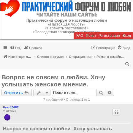
Регистрация
Практический форум о настоящей любви
«Настоящая любовь»
«Пережить расставание»
«Последствия заговоров и приворотов»
FAQ
Поиск
Р
е
г
и
с
т
р
а
ц
и
я
Вход
FAQ
Правила
Р
е
г
и
с
т
р
а
ц
и
я
Вход
Настоящая любовь
Список форумов
Операционная
Роман с семейным человеком
П
о
Вопрос не совсем о любви. Хочу
и
услышать женское мнение.
с
Ответить
Поиск
Расширен
О
т
в
е
т
и
т
ь
к
7 сообщений • Страница
1
из
1
User45687
Участник
Вопрос не совсем о любви. Хочу услышать