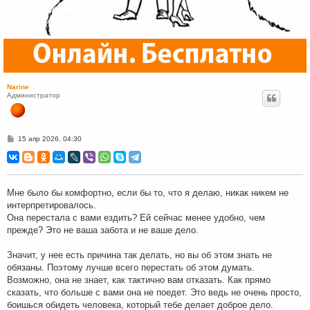
Narine
Администратор
С
15 апр 2026, 04:30
о
о
б
щ
е
н
Мне было бы комфортно, если бы то, что я делаю, никак никем не
и
интерпретировалось.
е
Она перестала с вами ездить? Ей сейчас менее удобно, чем
прежде? Это не ваша забота и не ваше дело.
Значит, у нее есть причина так делать, но вы об этом знать не
обязаны. Поэтому лучше всего перестать об этом думать.
Возможно, она не знает, как тактично вам отказать. Как прямо
сказать, что больше с вами она не поедет. Это ведь не очень просто,
боишься обидеть человека, который тебе делает доброе дело.