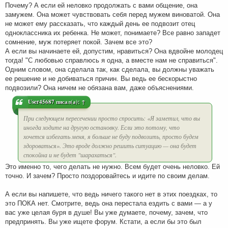
Почему? А если ей неловко продолжать с вами общение, она
замужем. Она может чувствовать себя перед мужем виноватой. Она
не может ему рассказать, что каждый день ее подвозит отец
одноклассника их ребенка. Не может, понимаете? Все равно западет
сомнение, муж потеряет покой. Зачем все это?
А если вы начинаете ей, допустим, нравиться? Она вдвойне молодец
тогда! "С любовью справлюсь я одна, а вместе нам не справиться".
Одним словом, она сделала так, как сделала, вы должны уважать
ее решение и не добиваться причин. Вы ведь ее бескорыстно
подвозили? Она ничем не обязана вам, даже объяснениями.
User45687
писал(а):
↑
При следующем пересечении просто спросить: «Я заметил, что вы
иногда ходите на другую остановку. Если это потому, что
хочется избегать меня, я больше не буду подвозить, просто будем
здороваться». Это вроде должно решить ситуацию — она будет
спокойна и не будет "шарахаться".
Это именно то, чего делать не нужно. Всем будет очень неловко. Ей
точно. И зачем? Просто поздоровайтесь и идите по своим делам.
А если вы напишете, что ведь ничего такого нет в этих поездках, то
это ПОКА нет. Смотрите, ведь она перестала ездить с вами — а у
вас уже целая буря в душе! Вы уже думаете, почему, зачем, что
предпринять. Вы уже ищете форум. Кстати, а если бы это был