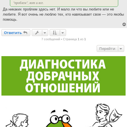
"проблем", вот и все.
Да никаких проблем здесь нет. И мало ли что вы любите или не
любите. Я вот очень не люблю тех, кто навязывает свое — это якобы
помощь.
Ответить
О
т
в
е
т
и
т
ь
7 сообщений • Страница
1
из
1
Перейти