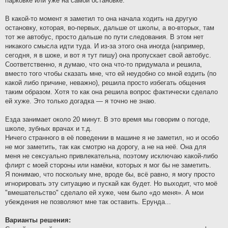
парковке или уже на самой остановке.
В какой-то момент я заметил то она начала ходить на другую
остановку, которая, во-первых, дальше от школы, а во-вторых, там
тот же автобус, просто дальше по пути следования. В этом нет
никакого смысла идти туда. И из‑за этого она иногда (например,
сегодня, я в шоке, и вот я тут пишу) она пропускает свой автобус.
Соответственно, я думаю, что она что-то придумала и решила,
вместо того чтобы сказать мне, что ей неудобно со мной ездить (по
какой либо причине, неважно), решила просто избегать общения
таким образом. Хотя то как она решила вопрос фактически сделало
ей хуже. Это только догадка — я точно не знаю.
Езда занимает около 20 минут. В это время мы говорим о погоде,
школе, зубных врачах и т.д.
Ничего странного в её поведении в машине я не заметил, но и особо
не мог заметить, так как смотрю на дорогу, а не на неё. Она для
меня не сексуально привлекательна, поэтому исключаю какой-либо
флирт с моей стороны или намёки, которых я мог бы не заметить.
Я понимаю, что поскольку мне, вроде бы, всё равно, я могу просто
игнорировать эту ситуацию и пускай как будет. Но выходит, что моё
"вмешательство" сделало ей хуже, чем было «до меня». А мои
убеждения не позволяют мне так оставить. Ерунда...
Варианты решения: