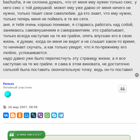
bashusha, я не склонна думать, что от меня ему нужен только секс. у
и
него секс с той девушкой. может ему уже давно от меня ничего не
е
нужно, только тешит свое самолюбие. да кто знает, что ему нужно,
только теперь меня не поймать в те же сети.
аня, я тебя очень хорошо понимаю, я стараюсь работать над собой,
занимаюсь самовнушением и саморазвитием. это срабатывает,
только всегда наступаю на те же грабли, опять впускаю его в свою
жизнь. я думаю, когда он меня не видит и не слышит какое-то время,
то начинает скучать, а как только увидит, что я по-прежнему его
люблю, успокаивается.
надо давно уже было перелестнуть эту страницу жизни, а я все
наступаю на те же грабли. я сама в этом виновата, не достаточно
сильной была поставить окончательную точку. ведь он-то поставил
Килька
Активный участник
С
16 мар 2007, 08:59
о
о
б
щ
е
н
и
алина писал(а):
е