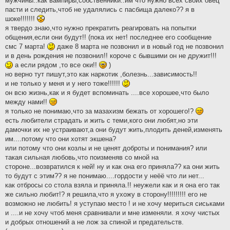
мужчины..как вампиры,собственники..им что нужно всех своих овец
пасти и следить,чтоб не удалялись с пасбища далеко?? я в
шоке!!!!!!!
я твердо знаю,что нужно прекратить реагировать на попытки
общения,если они будут!! (пока их нет! последнее его сообщение
смс 7 марта!
даже 8 марта не позвонил и в новый год не позвонил
и в день рождения не позвонил!! короче с бывшими он не дружит!!!
а если рядом ,то все оки!!
)
но верно тут пишут,это как наркотик ,болезнь...зависимость!!
и не только у меня и у него тоже!!!!!!
он всю жизнь,как и я будет вспоминать ....все хорошее,что было
между нами!!
я только не понимаю,что за мазахизм бежать от хорошего!?
есть любители страдать и жить с теми,кого они любят,но эти
дамочки их не устраивают,а они будут жить,плодить деней,изменять
им....потому что они хотят экшена?
или потому что они козлы и не ценят доброты и понимания? или
такая сильная любовь,что поизменяв со мной на
стороне...возвратился к ней! ну и как она его приняла?? ка они жить
то будут с этим?? я не понимаю....гордости у неёё что ли нет...
как отбросы со стола взяла и приняла.!! неужели как и я она его так
же сильно любит!? я решила,что я ухожу в сторону!!!!!!!!! его не
возможно не любить! я уступаю место ! и не хочу мериться сиськами
и ....и не хочу чтоб меня сравнивали и мне изменяли. я хочу чистых
и добрых отношений а не лож за спиной и предательств.