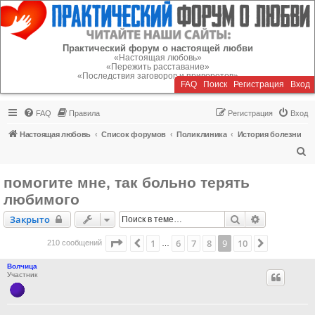
Регистрация
Практический форум о настоящей любви
«Настоящая любовь»
«Пережить расставание»
«Последствия заговоров и приворотов»
FAQ
Поиск
Р
е
г
и
с
т
р
а
ц
и
я
Вход
FAQ
Правила
Р
е
г
и
с
т
р
а
ц
и
я
Вход
Настоящая любовь
Список форумов
Поликлиника
История болезни
П
о
помогите мне, так больно терять
и
любимого
с
Закрыто
Поиск
Расширенн
Закрыто
к
Страница
9
из
10
1
6
7
8
9
10
Пред.
След.
210 сообщений
…
Волчица
Участник