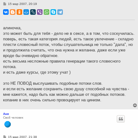
С
15 мар 2007, 20:19
о
о
б
щ
е
н
алиночка,
и
это может быть для тебя - дело не в сексе, а в том, что соскучилась.
е
поверь, есть такая категория людей, есть такое увлечение - складно
плести словесный поток, чтобы слушательница не только "дала", но
и продолжила считать, что она нужна и желанна. даже если уже
вроде бы очевидно обратное.
есть весьма несложные правила генерации такого словесного
потока.
и есть даже курсы, где этому учат )
это НЕ ПОВОД выслушивать подобные потоки слов.
и если есть желание сохранить свою душу способной на чувства -
мне кажется, надо быть как можно дальше от подобных потоков.
копание в них очень сильно провоцирует на цинизм.
Аня
Свой человек
С
15 мар 2007, 21:38