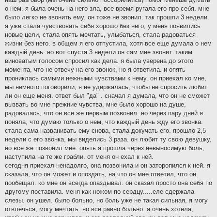
о нем. я была очень на него зла, все время ругала его про себя. мне
было легко не звонить ему. он тоже не звонил. так прошли 3 недели.
я уже стала чувствовать себя хорошо без него, у меня появились
новые цели, стала опять мечтать, улыбаться, стала радоваться
жизни без него. в общем я его отпустила, хотя все еще думала о нем
каждый день. но вот спустя 3 недели он сам мне звонит. таким
виноватым голосом спросил как дела. я была уверена до этого
момента, что не отвечу на его звонок, но я ответила. и опять
прониклась самыми нежными чувствами к нему. он приехал ко мне,
мы немного поговорили, я не удержалась, чтобы не спросить любит
ли он еще меня. ответ был "да" . сначал я думала, что он не сможет
вызвать во мне прежние чувства, мне было хорошо на душе,
радовалась, что он все же первым позвонил. но через пару дней я
поняла, что думаю только о нем, что каждый день жду его звонка.
стала сама названивать ему снова, стала докучать его. прошло 2,5
недели с его звонка, мы виделись 3 раза. он любит ту свою девушку,
но все же позвонил мне. опять я прошла через невыносимую боль,
наступила на те же грабли. от меня он ехал к ней.
сегодня приехал ненадолго, она позвонила и он заторопился к ней. я
сказала, что он может и опоздать, на что он мне ответил, что он
пообещал. ко мне он всегда опаздывал. он сказал просто она себя по
другому поставила. меня как ножом по сердцу.....еле сдержала
слезы. он ушел. было больно, но боль уже не такая сильная, я могу
отвлечься, могу мечтать. но все равно больно. я очень хотела,