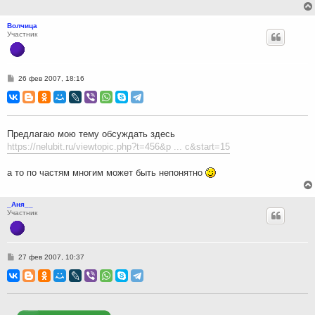
Волчица
Участник
С
26 фев 2007, 18:16
о
о
б
щ
е
н
Предлагаю мою тему обсуждать здесь
и
https://nelubit.ru/viewtopic.php?t=456&p ... c&start=15
е
а то по частям многим может быть непонятно
_Аня__
Участник
С
27 фев 2007, 10:37
о
о
б
щ
е
н