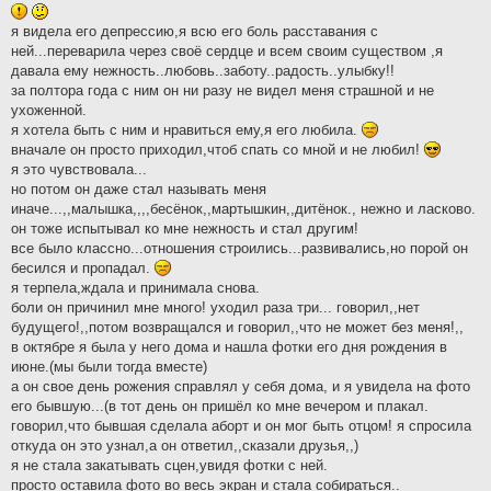
я видела его депрессию,я всю его боль расставания с
ней...переварила через своё сердце и всем своим существом ,я
давала ему нежность..любовь..заботу..радость..улыбку!!
за полтора года с ним он ни разу не видел меня страшной и не
ухоженной.
я хотела быть с ним и нравиться ему,я его любила.
вначале он просто приходил,чтоб спать со мной и не любил!
я это чувствовала...
но потом он даже стал называть меня
иначе...,,малышка,,,,бесёнок,,мартышкин,,дитёнок., нежно и ласково.
он тоже испытывал ко мне нежность и стал другим!
все было классно...отношения строились...развивались,но порой он
бесился и пропадал.
я терпела,ждала и принимала снова.
боли он причинил мне много! уходил раза три... говорил,,нет
будущего!,,потом возвращался и говорил,,что не может без меня!,,
в октябре я была у него дома и нашла фотки его дня рождения в
июне.(мы были тогда вместе)
а он свое день рожения справлял у себя дома, и я увидела на фото
его бывшую...(в тот день он пришёл ко мне вечером и плакал.
говорил,что бывшая сделала аборт и он мог быть отцом! я спросила
откуда он это узнал,а он ответил,,сказали друзья,,)
я не стала закатывать сцен,увидя фотки с ней.
просто оставила фото во весь экран и стала собираться..