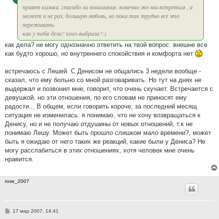
привет килька. спасибо за понимание. конечно же мы встретим , а
может и не раз, большую любовь, но пока так трудно все это
переживать.
как у тебя дела? кого выбрала?:)
как дела? не могу однозначно ответить на твой вопрос: внешне все
как будто хорошо, но внутреннего спокойствия и комфорта нет
встречаюсь с Лешей. С Денисом не общались 3 недели вообще -
сказал, что ему больно со мной разговаривать. Но тут на днях не
выдержал и позвонил мне, говорит, что очень скучает. Встречается с
девушкой, но эти отношения, по его словам не приносят ему
радости... В общем, если говорить короче, за последний месящ
ситуация не изменилась: я понимаю, что не хочу возвращаться к
Денису, но и не получаю отдушины от новых отношений, т.к не
понимаю Лешу. Может быть прошло слишком мало времени?, может
быть я ожидаю от него таких же реакций, какие были у Дениса? Не
могу расслабиться в этих отношениях, хотя человек мне очень
нравится.
rose_2007
С
17 мар 2007, 14:41
о