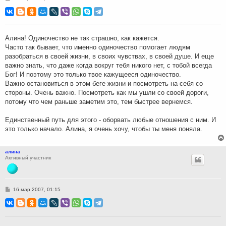
о
о
б
щ
е
н
Алина! Одиночество не так страшно, как кажется.
и
Часто так бывает, что именно одиночество помогает людям
е
разобраться в своей жизни, в своих чувствах, в своей душе. И еще
важно знать, что даже когда вокруг тебя никого нет, с тобой всегда
Бог! И поэтому это только твое кажущееся одиночество.
Важно остановиться в этом беге жизни и посмотреть на себя со
стороны. Очень важно. Посмотреть как мы ушли со своей дороги,
потому что чем раньше заметим это, тем быстрее вернемся.
Единственный путь для этого - оборвать любые отношения с ним. И
это только начало. Алина, я очень хочу, чтобы ты меня поняла.
алина
Активный участник
С
16 мар 2007, 01:15
о
о
б
щ
е
н