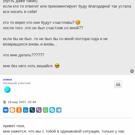
(пусть даже таких)
если кто то ответит или прокоментирует буду благодарна! так устала
все носить в себе!
кто то верит,что они будут счастливы?
после того ,что он был счастлив со мной??
если бы не был..то не был бы со мной полтора года и не
возвращался вновь и вновь...
что мне делать??????
мне без него хоть вешайся.
алина
Активный участник
С
19 мар 2007, 02:48
о
о
б
щ
е
н
привет rose,
и
мне кажется, что мы с тобой в одинаковой ситуации, только у нас
е