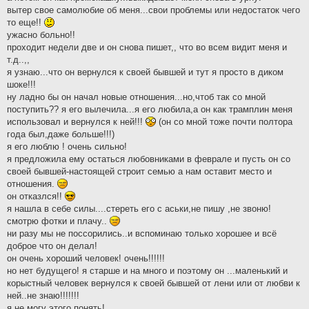
вытер свое самолюбие об меня...свои проблемы или недостаток чего
то еще!!
ужасно больно!!
проходит недели две и он снова пишет,, что во всем видит меня и
т.д..,,
я узнаю...что он вернулся к своей бывшей и тут я просто в диком
шоке!!!
ну ладно бы он начал новые отношения...но,чтоб так со мной
поступить?? я его вылечила...я его любила,а он как трамплин меня
использовал и вернулся к ней!!!
(он со мной тоже почти полтора
года был,даже больше!!!)
я его люблю ! очень сильно!
я предложила ему остаться любовниками в феврале и пусть он со
своей бывшей-настоящей строит семью а нам оставит место и
отношения.
он отказлся!!
я нашла в себе силы....стереть его с аськи,не пишу ,не звоню!
смотрю фотки и плачу..
ни разу мы не поссорились..и вспоминаю только хорошее и всё
доброе что он делал!
он очень хороший человек! очень!!!!!!
но нет будущего! я старше и на много и поэтому он ...маленький и
корыстный человек вернулся к своей бывшей от лени или от любви к
ней..не знаю!!!!!!!
я не могу этого понять!