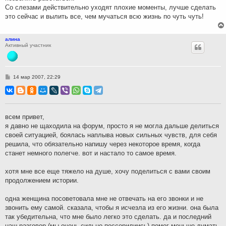
Со слезами действительно уходят плохие моменты, лучше сделать
это сейчас и вылить все, чем мучаться всю жизнь по чуть чуть!
алина
Активный участник
С
14 мар 2007, 22:29
о
о
б
щ
е
н
всем привет,
и
я давно не щаходила на форум, просто я не могла дальше делиться
е
своей ситуацией, боялась наплыва новых сильных чувств, для себя
решила, что обязательно напишу через некоторое время, когда
станет немного полегче. вот и настало то самое время.
хотя мне все еще тяжело на душе, хочу поделиться с вами своим
продолжением истории.
одна женщина посоветовала мне не отвечать на его звонки и не
звонить ему самой. сказала, чтобы я исчезла из его жизни. она была
так убедительна, что мне было легко это сделать. да и последний
наш разговор (мы очень сильно поссорилиись) помог меньше думать