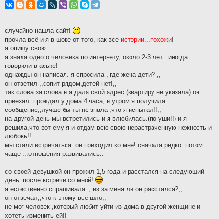
о
б
щ
е
н
случайно нашла сайт!
и
прочла всё и я в шоке от того, как все
истории...похожи
!
е
я опишу свою .
я знала одного человека по интернету, около 2-3 лет...иногда
говорили в аське!
однажды он написал. я спросила ,,где жена дети? ,,
он ответил-,,сопит рядом,детей нет!,,
так слова за слова и я дала свой адрес.(квартиру не указала) он
приехал..прождал у дома 4 часа, и утром я получила
сообщение,,лучше бы ты не знала ,что я испытал!!,,
на другой день мы встретились и я влюбилась.(по уши!!) и я
решила,что вот ему я и отдам всю свою нерастраченную нежность и
любовь!!
мы стали встречаться..он приходил ко мне! сначала редко..потом
чаще ...отношения развивались..
со своей девушкой он прожил 1,5 года и расстался на следующий
день..после встречи со мной!
я естественно спрашивала ,, из за меня ли он расстался?,,
он отвечал,,что к этому всё шло,,
не мог человек ,который любит уйти из дома в другой женщине и
хотеть изменить ей!!