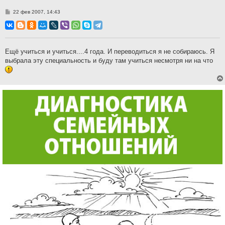
С
22 фев 2007, 14:43
о
о
б
щ
е
н
Ещё учиться и учиться....4 года. И переводиться я не собираюсь. Я
и
выбрала эту специальность и буду там учиться несмотря ни на что
е