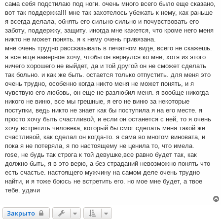
сама себя подстилаю под ноги. очень много всего было еще сказано,
вот так поддержка!!! мне так захотелось убежать к нему, как раньше
я всегда делала, обнять его сильно-сильно и почувствовать его
заботу, поддержку, защиту. иногда мне кажется, что кроме него меня
никто не может понять. я к нему очень привязана.
мне очень трудно рассказывать в печатном виде, всего не скажешь.
я все еще наверное хочу, чтобы он вернулся ко мне, хотя из этого
ничего хорошего не выйдет, да и той другой он не сможет сделать
так больно. и как же быть. остается только отпустить. для меня это
очень трудно, особенно когда никто меня не может понять, и я
чувствую его любовь, он еще не разлюбил меня. я вообще никогда
никого не виню, все мы грешные, я его не виню за некоторые
поступки, ведь никто не знает как бы поступила я на его месте. я
просто хочу быть счастливой, и если он останется с ней, то я очень
хочу встретить человека, который бы смог сделать меня такой же
счастливой, как сделал он когда-то. я сама во многом виновата, и
пока я не потеряла, я по настоящему не ценила то, что имела.
rose, не будь так строга к той девушке,все равно будет так, как
должно быть, я в это верю, а без страданий невозможно понять что
есть счастье. настоящего мужчину на самом деле очень трудно
найти, и я тоже боюсь не встретить его. но мое мне будет, а твое
тебе. удачи
Закрыто
Закрыто