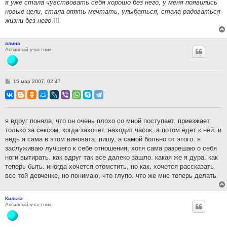
я уже стала чувствовать себя хорошо без него, у меня появились
новые цели, стала опять мечтать, улыбаться, стала радоваться
жизни без него
!!!
алина
Активный участник
С
15 мар 2007, 02:47
о
о
б
щ
е
н
я вдруг поняла, что он очень плохо со мной поступает. приезжает
и
только за сексом, когда захочет. находит часок, а потом едет к ней. и
е
ведь я сама в этом виновата. пишу, а самой больно от этого. я
заслуживаю лучшего к себе отношения, хотя сама разрешаю о себя
ноги вытирать. как вдруг так все далеко зашло. какая же я дура. как
теперь быть. иногда хочется отомстить, но как. хочется рассказать
все той девченке, но понимаю, что глупо. что же мне теперь делать
Килька
Активный участник