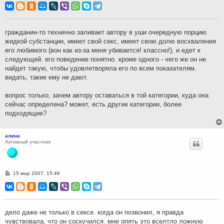
о
б
щ
е
н
гражданин-то технично заливает автору в уши очередную порцию
и
жидкой субстанции, имеет свой секс, имеет свою долю восхваления
е
его любимого (вон как из-за меня убивается! классно!), и едет к
следующей. его поведение понятно. кроме одного - чего же он не
найдет такую, чтобы удовлетворяла его по всем показателям.
видать, такие ему не дают.
вопрос только, зачем автору оставаться в той категории, куда она
сейчас определена? может, есть другие категории, более
подходящие?
алина
Активный участник
С
15 мар 2007, 15:46
о
о
б
щ
е
н
дело даже не только в сексе. когда он позвонил, я правда
и
чувствовала, что он соскучился. мне опять это вселтло ложную
е