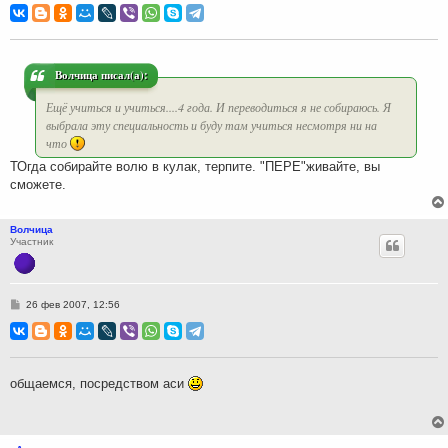
о
б
щ
е
н
и
Волчица писал(а):
е
Ещё учиться и учиться....4 года. И переводиться я не собираюсь. Я
выбрала эту специальность и буду там учиться несмотря ни на
что
ТОгда собирайте волю в кулак, терпите. "ПЕРЕ"живайте, вы
сможете.
Волчица
Участник
С
26 фев 2007, 12:56
о
о
б
щ
е
н
общаемся, посредством аси
и
е