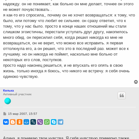
надежду. он не понимает, как больно он мне делает, точнее он этого
не может почувствовать .
я как-то его спросила,, почему он не хочет возвращаться: к тому, что
было, или потому что любит ее сильнее. он сразу ответил, что к
тому, что у нас было. просто в конце наших отношений мы стали
слишком эгоистичны, перестали уступать друг другу, накопилось
много обид. он пересилил себя, когда решил никогда ко мне не
возвращаться, он не верит, что можно все исправить. я первая
оттолкнула его, а он решил, что это в последний раз. может все к
лучшему. но он никогда не поймет, насколько мне больно от
некоторых его слов, поступков.
просто надо наконец решиться, и не впускать его опять в свою
жизнь. только иногда я боюсь, что никого не встречу. я себя очень
одиноко чувствую.
Килька
Активный участник
С
15 мар 2007, 15:57
о
о
б
щ
е
н
Алина, я понимаю твои чувства. Я себя чувствую примерно также.