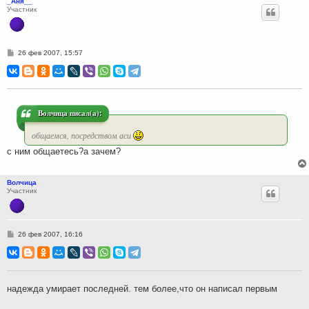
_Аня__
Участник
С
26 фев 2007, 15:57
о
о
б
щ
е
н
и
Волчица писал(а):
е
общаемся, посредством аси
с ним общаетесь?а зачем?
Волчица
Участник
С
26 фев 2007, 16:16
о
о
б
щ
е
н
надежда умирает последней. тем более,что он написал первым
и
е