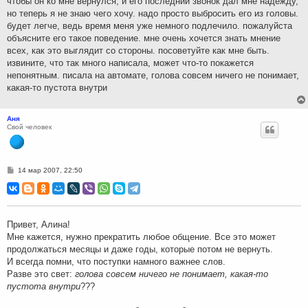
чтобы он ко мне вернулся, и его последний звонок дал мне надежду,
но теперь я не знаю чего хочу. надо просто выбросить его из головы.
будет легче, ведь время меня уже немного подлечило. пожалуйста
объясните его такое поведение. мне очень хочется знать мнение
всех, как это выглядит со стороны. посоветуйте как мне быть.
извините, что так много написала, может что-то покажется
непонятным. писала на автомате, голова совсем ничего не понимает,
какая-то пустота внутри
Аня
Свой человек
С
14 мар 2007, 22:50
о
о
б
щ
е
н
Привет, Алина!
и
Мне кажется, нужно прекратить любое общение. Все это может
е
продолжаться месяцы и даже годы, которые потом не вернуть.
И всегда помни, что поступки намного важнее слов.
Разве это свет:
голова совсем ничего не понимает, какая-то
пустота внутри
???