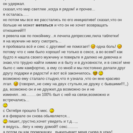
он удержал.
сказал,что мир светлее ,когда я рядом! и прочее...
я осталась.....
но потом мы все же расстались по его инициативе! сказал,что он
больше не может
метаться
и что он не хочет возвращать
отношений!!!
я ревела как по покойнику...я лечила депрессию,пила таблетки!
я на мужчин не могу смотреть...
я пробовала всё и секс с другими! не помогает!
одна боль!
потому что с ним было хорошо! не только в сексе, а во всем!! как
будто я нашла своего мужчину и поверьте я далеко не девочка и
знаю,что трудно найти химию и в быту и в духовности, и в сексе! мне
было с ним камфортно, а ему со мной и мы постоянно делали друг
другу подарки и радости! и вот всё закончилось.
возможно ему сталало стыдно,что я узнала ,что он мне красиво
лгал.
(говорил,,не сижу на двух стульях,не дружу с бывшими!!!,,)
да, возможно он и не дружил,да возможно он и не
изменял...но.........он 100% был с ней на связи,возможно и
встречались...
с Октября прошло 5 мес.
и в феврале он снова обьявляется...
пишет,,грустно,хочет увидеть и т.д...,,
я ведусь...бегу к нему домой!! секс.........
а потом он как промокашку...выкидывает меня снова в урну!