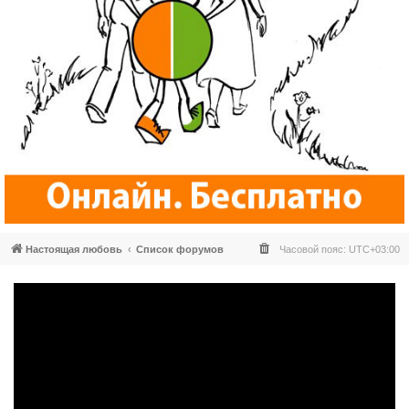
Настоящая любовь
Список форумов
Часовой пояс:
UTC+03:00