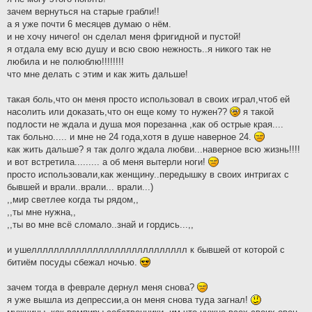
зачем вернуться на старые грабли!!
а я уже почти 6 месяцев думаю о нём.
и не хочу ничего! он сделал меня фригидной и пустой!
я отдала ему всю душу и всю свою нежность..я никого так не
любила и не полюблю!!!!!!!!
что мне делать с этим и как жить дальше!
такая боль,что он меня просто использовал в своих играл,чтоб ей
насолить или доказать,что он еще кому то нужен??
я такой
подлости не ждала и душа моя порезанна ,как об острые края....
так больно..... и мне не 24 года,хотя в душе наверное 24.
как жить дальше? я так долго ждала любви...наверное всю жизнь!!!!
и вот встретила......... а об меня вытерли ноги!
просто использовали,как женщину..передышку в своих интригах с
бывшей и врали..врали... врали...)
,,мир светлее когда ты рядом,,
,,ты мне нужна,,
,,ты во мне всё сломало..знай и гордись...,,
и ушелллллллллллллллллллллллллллл к бывшей от которой с
битиём посуды сбежал ночью.
зачем тогда в феврале дернул меня снова?
я уже вышла из депрессии,а он меня снова туда загнал!