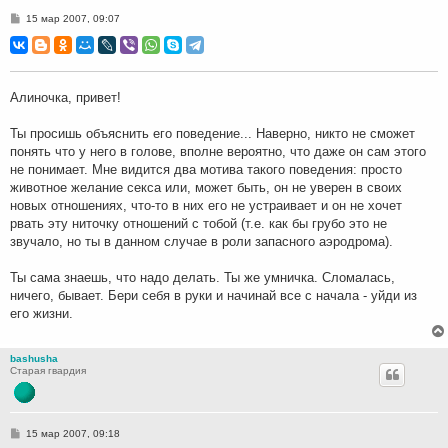
С
15 мар 2007, 09:07
о
о
б
щ
е
н
Алиночка, привет!
и
е
Ты просишь объяснить его поведение... Наверно, никто не сможет
понять что у него в голове, вполне вероятно, что даже он сам этого
не понимает. Мне видится два мотива такого поведения: просто
животное желание секса или, может быть, он не уверен в своих
новых отношениях, что-то в них его не устраивает и он не хочет
рвать эту ниточку отношений с тобой (т.е. как бы грубо это не
звучало, но ты в данном случае в роли запасного аэродрома).
Ты сама знаешь, что надо делать. Ты же умничка. Сломалась,
ничего, бывает. Бери себя в руки и начинай все с начала - уйди из
его жизни.
bashusha
Старая гвардия
С
15 мар 2007, 09:18
о