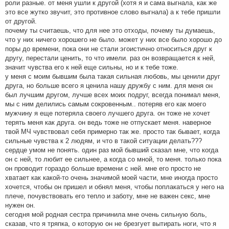
роли разные. от меня ушли к другой (хотя я и сама выгнала, как же
это все жутко звучит, это противное слово выгнала) а к тебе пришли
от другой.
почему ты считаешь, что для нее это отходы, почему ты думаешь,
что у них ничего хорошего не было. может у них все было хорошо до
поры до времени, пока они не стали эгоистично относиться друг к
другу, перестали ценить, то что имели. раз он возвращается к ней,
значит чувства его к ней еще сильны, но и к тебе тоже.
у меня с моим бывшим была такая сильная любовь, мы ценили друг
друга, но больше всего я ценила нашу дружбу с ним. для меня он
был лучшим другом, лучше всех моих подруг, всегда понимал меня,
мы с ним делились самым сокровенным.. потеряв его как моего
мужчину я еще потеряла своего лучшего друга. он тоже не хочет
терять меня как друга. он ведь тоже не отпускает меня. наверное
твой МЧ чувствовал себя примерно так же. просто так бывает, когда
сильные чувства к 2 людям, и что в такой ситуации делать???
сердце умом не понять. один раз мой бывший сказал мне, что когда
он с ней, то любит ее сильнее, а когда со мной, то меня. только пока
он проводит гораздо больше времени с ней. мне его просто не
хватает как какой-то очень значимой моей части, мне иногда просто
хочется, чтобы он пришел и обнял меня, чтобы поплакаться у него на
плече, почувствовать его тепло и заботу, мне не важен секс, мне
нужен он.
сегодня мой родная сестра причинила мне очень сильную боль,
сказав, что я тряпка, о которую он не брезгует вытирать ноги, что я