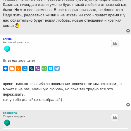
и
Кажется, никогда в жизни уже не будет такой любви и отношений как
е
были. Но это все временно. В нас говорит привычка, не более того.
Надо жить, радоваться жизни и не искать ни кого - придет время и у
нас обязательно будет новая любовь, новые отношения и крепкая
семья
алина
Активный участник
С
15 мар 2007, 18:59
о
о
б
щ
е
н
привет килька. спасибо за понимание. конечно же мы встретим , а
и
может и не раз, большую любовь, но пока так трудно все это
е
переживать.
как у тебя дела? кого выбрала?:)
bashusha
Старая гвардия