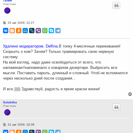
Талия
Участник
С
25 авг 2009, 22:27
о
о
б
щ
е
н
Удалено модератором. Delfina
.В топку 4-месячные переживания!
и
Скорьеть о ком? Зачем? Только травмировать свою нервную
е
систему.
На мой взгляд, надо даже освободиться от всего, что
напоминает\напоминало о коварном дезертире. Выбросить все
мысли. Поставить пароль, длинный и сложный. Чтоб не вспомнился
через несколько дней после создания...
И все.))))) Здравствуй, радость и яркие краски жизни!
Galaktika
Участник
С
31 авг 2009, 18:39
о
о