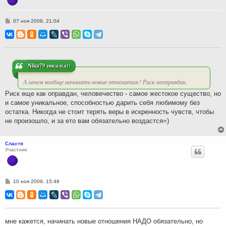
С
07 ноя 2009, 21:04
о
о
б
щ
е
н
и
Nika79 писал(а):
е
А зачем вообще начинать новые отношения? Риск неоправдан.
Риск еще как оправдан, человечество - самое жестокое существо, но
и самое уникальное, способностью дарить себя любимому без
остатка. Никогда не стоит терять веры в искренность чувств, чтобы
не произошло, и за ето вам обязательно воздастся=)
Сластя
Участник
С
10 ноя 2009, 15:48
о
о
б
щ
е
н
мне кажется, начинать новые отношения НАДО обязательно, но
и