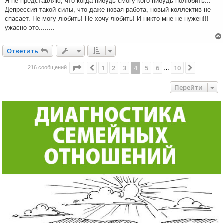
Я не представляю, что когда нибудь смогу кого-нибудь полюбить...
Депрессия такой силы, что даже новая работа, новый коллектив не
спасает. Не могу любить! Не хочу любить! И никто мне не нужен!!!
ужасно это........
Ответить
О
т
в
е
т
и
т
ь
Страница
4
из
10
1
2
3
4
5
6
10
Пред.
След.
216 сообщений
…
Перейти