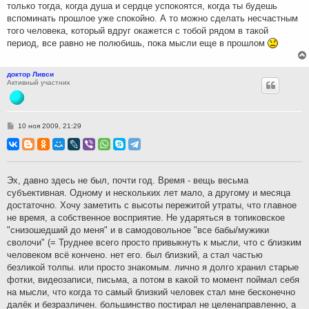
только тогда, когда душа и сердце успокоятся, когда ты будешь
е
вспоминать прошлое уже спокойно. А то можно сделать несчастным
того человека, который вдруг окажется с тобой рядом в такой
период, все равно не полюбишь, пока мысли еще в прошлом
доктор Ливси
Активный участник
С
10 ноя 2009, 21:29
о
о
б
щ
е
н
Эх, давно здесь не был, почти год. Время - вещь весьма
и
субъективная. Одному и нескольких лет мало, а другому и месяца
е
достаточно. Хочу заметить с высоты пережитой утраты, что главное
не время, а собственное восприятие. Не ударяться в топиковское
"снизошедший до меня" и в самодовольное "все бабы/мужики
сволочи" (= Труднее всего просто привыкнуть к мысли, что с близким
человеком всё кончено. нет его. был близкий, а стал частью
безликой толпы. или просто знакомым. лично я долго хранил старые
фотки, видеозаписи, письма, а потом в какой то момент поймал себя
на мысли, что когда то самый близкий человек стал мне бесконечно
далёк и безразличен. большинство постирал не целенаправленно, а