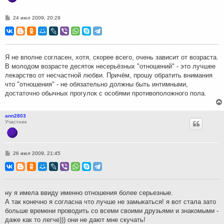
С
24 июл 2009, 20:29
о
о
б
щ
е
н
Я не вполне согласен, хотя, скорее всего, очень зависит от возраста.
и
В молодом возрасте десяток несерьёзных "отношений" - это лучшее
е
лекарство от несчастной любви. Причём, прошу обратить внимания
что "отношения" - не обязательно должны быть интимными,
достаточно обычных прогулок с особями противоположного пола.
ann2803
Участник
С
26 июл 2009, 21:45
о
о
б
щ
е
н
ну я имела ввиду именно отношения более серьезные.
и
А так конечно я согласна что лучше не замыкаться! я вот стала зато
е
больше времени проводить со всеми своими друзьями и знакомыми -
даже как то легче))) они не дают мне скучать!