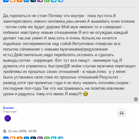
б
щ
е
н
Да,торопиться не стоит.Потому что внутри - пока пустота.И
и
заинтересовать нового человека,увы,нечем.А вышибать клин клином
е
- потом себе же будет дороже.Мой муж именно то и совершил -
побежал навстречу новым отношениям.Я его не осуждаю,каждый
делает так,как умеет.А мне,хоть и очень больно,не хочется
подобных экспериментов над собой.Интуитивно отвергаю все
попытки сближения с новыми мужчинами(предложения
есть).Действительно,надо переболеть,осознать и сделать
выводы,потом - коррекция .Вот тут все пишут - минимум год.Я
думала,что управлюсь быстрее)))В моём случае мужчина перетащил
проблемы из прошлых своих отношений - в наши,плюс -у у меня
была установка своя,тоже из прошлых отношений.Результат -
развод,хотя три прожитых года я не могу назвать плохими,скорее -
последние пол-года.Так что настраиваюсь на позитив,извлекаю
уроки и радуюсь тому,что имею.Я живу!!!
Esenia
Участник
С
12 сен 2009, 16:56
о
о