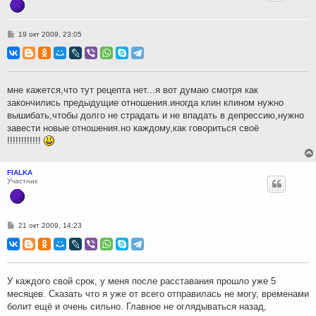
С
19 окт 2009, 23:05
о
о
б
щ
е
н
мне кажется,что тут рецепта нет...я вот думаю смотря как
и
закончились предыдущие отношения.иногда клин клином нужно
е
вышибать,чтобы долго не страдать и не впадать в депрессию,нужно
завести новые отношения.но каждому,как говориться своё
!!!!!!!!!!!!
FIALKA
Участник
С
21 окт 2009, 14:23
о
о
б
щ
е
н
У каждого свой срок, у меня после расставания прошло уже 5
и
месяцев. Сказать что я уже от всего отправилась не могу, временами
е
болит ещё и очень сильно. Главное не оглядываться назад,