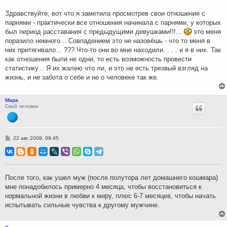
е
н
Здравствуйте, вот что я заметила просмотрев свои отношения с
и
парнями - практически все отношения начинала с парнями, у которых
е
был период расставания с предыдущими девушками!!!...
это меня
поразило немного... Совпадением это не назовёшь - что то меня в
них притягивало... ??? Что-то они во мне находили. . . . и я в них. Так
как отношения были не одни, то есть возможность провести
статистику... Я их жалею что ли, и это не есть трезвый взгляд на
жизнь, и не забота о себе и не о человеке так же.
Мара
Свой человек
С
22 авг 2009, 09:45
о
о
б
щ
е
н
После того, как ушел муж (после полутора лет домашнего кошмара)
и
мне понадобилось примерно 4 месяца, чтобы восстановиться к
е
нормальной жизни в любви к миру, плюс 6-7 месяцев, чтобы начать
испытывать сильные чувства к другому мужчине.