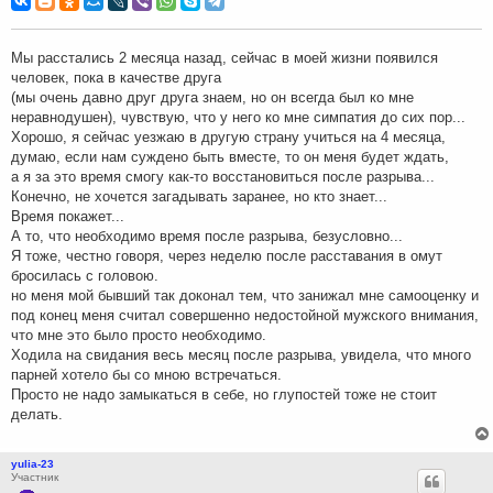
б
щ
е
н
Мы расстались 2 месяца назад, сейчас в моей жизни появился
и
человек, пока в качестве друга
е
(мы очень давно друг друга знаем, но он всегда был ко мне
неравнодушен), чувствую, что у него ко мне симпатия до сих пор...
Хорошо, я сейчас уезжаю в другую страну учиться на 4 месяца,
думаю, если нам суждено быть вместе, то он меня будет ждать,
а я за это время смогу как-то восстановиться после разрыва...
Конечно, не хочется загадывать заранее, но кто знает...
Время покажет...
А то, что необходимо время после разрыва, безусловно...
Я тоже, честно говоря, через неделю после расставания в омут
бросилась с головою.
но меня мой бывший так доконал тем, что занижал мне самооценку и
под конец меня считал совершенно недостойной мужского внимания,
что мне это было просто необходимо.
Ходила на свидания весь месяц после разрыва, увидела, что много
парней хотело бы со мною встречаться.
Просто не надо замыкаться в себе, но глупостей тоже не стоит
делать.
yulia-23
Участник