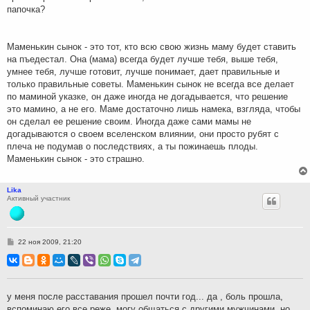
папочка?
Маменькин сынок - это тот, кто всю свою жизнь маму будет ставить
на пъедестал. Она (мама) всегда будет лучше тебя, выше тебя,
умнее тебя, лучше готовит, лучше понимает, дает правильные и
только правильные советы. Маменькин сынок не всегда все делает
по маминой указке, он даже иногда не догадывается, что решение
это мамино, а не его. Маме достаточно лишь намека, взгляда, чтобы
он сделал ее решение своим. Иногда даже сами мамы не
догадываются о своем вселенском влиянии, они просто рубят с
плеча не подумав о последствиях, а ты пожинаешь плоды.
Маменькин сынок - это страшно.
Lika
Активный участник
С
22 ноя 2009, 21:20
о
о
б
щ
е
н
у меня после расставания прошел почти год... да , боль прошла,
и
вспоминаю его все реже, могу общаться с другими мужчинами, но
е