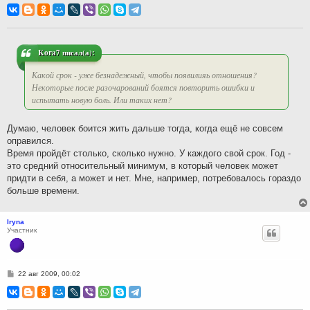
о
б
щ
е
н
и
Kora7 писал(а):
е
Какой срок - уже безнадежный, чтобы появилияь отношения?
Некоторые после разочарований боятся повторить ошибки и
испытать новую боль. Или таких нет?
Думаю, человек боится жить дальше тогда, когда ещё не совсем
оправился.
Время пройдёт столько, сколько нужно. У каждого свой срок. Год -
это средний относительный минимум, в который человек может
придти в себя, а может и нет. Мне, например, потребовалось гораздо
больше времени.
Iryna
Участник
С
22 авг 2009, 00:02
о
о
б
щ