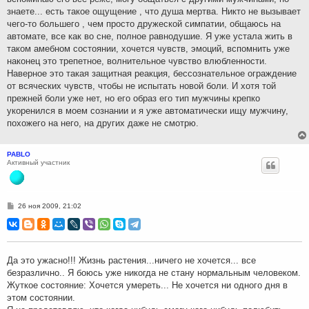
знаете... есть такое ощущение , что душа мертва. Никто не вызывает
чего-то большего , чем просто дружеской симпатии, общаюсь на
автомате, все как во сне, полное равнодушие. Я уже устала жить в
таком амебном состоянии, хочется чувств, эмоций, вспомнить уже
наконец это трепетное, волнительное чувство влюбленности.
Наверное это такая защитная реакция, бессознательное ограждение
от всяческих чувств, чтобы не испытать новой боли. И хотя той
прежней боли уже нет, но его образ его тип мужчины крепко
укоренился в моем сознании и я уже автоматически ищу мужчину,
похожего на него, на других даже не смотрю.
PABLO
Активный участник
С
26 ноя 2009, 21:02
о
о
б
щ
е
н
Да это ужасно!!! Жизнь растения...ничего не хочется... все
и
безразлично.. Я боюсь уже никогда не стану нормальным человеком.
е
Жуткое состояние: Хочется умереть... Не хочется ни одного дня в
этом состоянии.