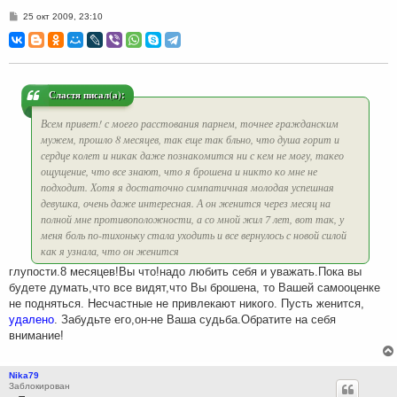
С
25 окт 2009, 23:10
о
о
б
щ
е
н
и
Сластя писал(а):
е
Всем привет! с моего расстования парнем, точнее гражданским
мужем, прошло 8 месяцев, так еще так бльно, что душа горит и
сердце колет и никак даже познакомится ни с кем не могу, такео
ощущение, что все знают, что я брошена и никто ко мне не
подходит. Хотя я достаточно симпатичная молодая успешная
девушка, очень даже интересная. А он женится через месяц на
полной мне противоположности, а со мной жил 7 лет, вот так, у
меня боль по-тихоньку стала уходить и все вернулось с новой силой
как я узнала, что он женится
глупости.8 месяцев!Вы что!надо любить себя и уважать.Пока вы
будете думать,что все видят,что Вы брошена, то Вашей самооценке
не подняться. Несчастные не привлекают никого. Пусть женится,
удалено
. Забудьте его,он-не Ваша судьба.Обратите на себя
внимание!
Nika79
Заблокирован