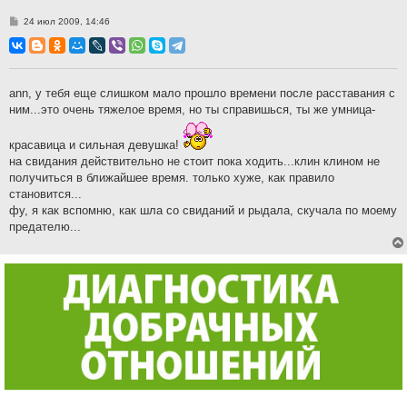
С
24 июл 2009, 14:46
о
о
б
щ
е
н
ann, у тебя еще слишком мало прошло времени после расставания с
и
ним...это очень тяжелое время, но ты справишься, ты же умница-
е
красавица и сильная девушка!
на свидания действительно не стоит пока ходить...клин клином не
получиться в ближайшее время. только хуже, как правило
становится...
фу, я как вспомню, как шла со свиданий и рыдала, скучала по моему
предателю...