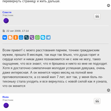
перевернуть страницу и жить дальше.
Сластя
Участник
С
22 окт 2009, 17:14
о
о
б
щ
е
н
Всем привет! с моего расстования парнем, точнее гражданским
и
мужем, прошло 8 месяцев, так еще так бльно, что душа горит и
е
сердце колет и никак даже познакомится ни с кем не могу, такео
ощущение, что все знают, что я брошена и никто ко мне не подходит.
Хотя я достаточно симпатичная молодая успешная девушка, очень
даже интересная. А он женится через месяц на полной мне
противоположности, а со мной жил 7 лет, вот так, у меня боль по-
тихоньку стала уходить и все вернулось с новой силой как я узнала,
что он женится
Rioto
Участник