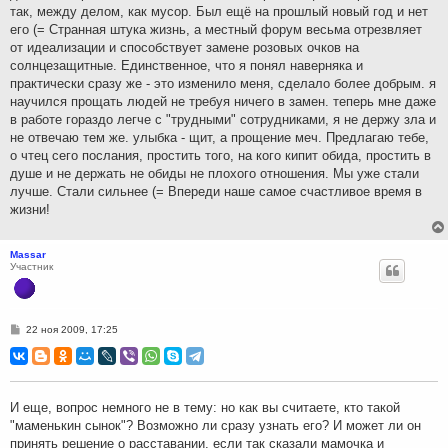
так, между делом, как мусор. Был ещё на прошлый новый год и нет
его (= Странная штука жизнь, а местный форум весьма отрезвляет
от идеализации и способствует замене розовых очков на
солнцезащитные. Единственное, что я понял наверняка и
практически сразу же - это изменило меня, сделало более добрым. я
научился прощать людей не требуя ничего в замен. теперь мне даже
в работе гораздо легче с "трудными" сотрудниками, я не держу зла и
не отвечаю тем же. улыбка - щит, а прощение меч. Предлагаю тебе,
о чтец сего послания, простить того, на кого кипит обида, простить в
душе и не держать не обиды не плохого отношения. Мы уже стали
лучше. Стали сильнее (= Впереди наше самое счастливое время в
жизни!
Massar
Участник
С
22 ноя 2009, 17:25
о
о
б
щ
е
н
И еще, вопрос немного не в тему: но как вы считаете, кто такой
и
"маменькин сынок"? Возможно ли сразу узнать его? И может ли он
е
принять решение о расставании, если так сказали мамочка и