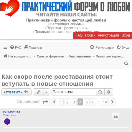
Регистрация
Практический форум о настоящей любви
«Настоящая любовь»
«Пережить расставание»
«Последствия заговоров и приворотов»
FAQ
Поиск
Р
е
г
и
с
т
р
а
ц
и
я
Вход
FAQ
Правила
Р
е
г
и
с
т
р
а
ц
и
я
Вход
Настоящая любовь
Список форумов
Операционная
Помогите вернуть или пережить расставание!
П
о
Как скоро после расставания стоит
и
вступать в новые отношения
с
Ответить
Поиск
Расширен
О
т
в
е
т
и
т
ь
к
Страница
4
из
10
1
2
3
4
5
6
10
Пред.
След.
216 сообщений
…
сеньоритта
Участник