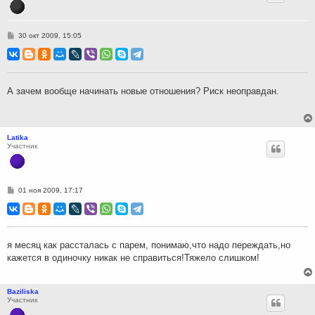
С
30 окт 2009, 15:05
о
о
б
щ
е
н
А зачем вообще начинать новые отношения? Риск неоправдан.
и
е
Latika
Участник
С
01 ноя 2009, 17:17
о
о
б
щ
е
н
я месяц как рассталась с парем, понимаю,что надо переждать,но
и
кажется в одиночку никак не справиться!Тяжело слишком!
е
Baziliska
Участник