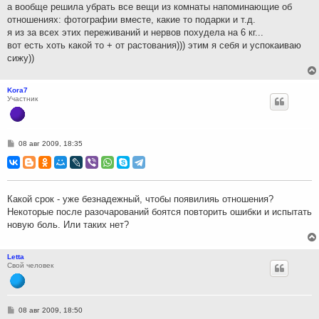
а вообще решила убрать все вещи из комнаты напоминающие об
отношениях: фотографии вместе, какие то подарки и т.д.
я из за всех этих переживаний и нервов похудела на 6 кг...
вот есть хоть какой то + от растования))) этим я себя и успокаиваю
сижу))
Kora7
Участник
С
08 авг 2009, 18:35
о
о
б
щ
е
н
Какой срок - уже безнадежный, чтобы появилияь отношения?
и
Некоторые после разочарований боятся повторить ошибки и испытать
е
новую боль. Или таких нет?
Letta
Свой человек
С
08 авг 2009, 18:50
о