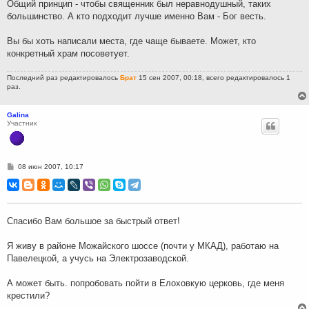
Общий принцип - чтобы священник был неравнодушный, таких
большинство. А кто подходит лучше именно Вам - Бог весть.
Вы бы хоть написали места, где чаще бываете. Может, кто
конкретный храм посоветует.
Последний раз редактировалось
Брат
15 сен 2007, 00:18, всего редактировалось 1
раз.
Galina
Участник
С
08 июн 2007, 10:17
о
о
б
щ
е
н
Спасибо Вам большое за быстрый ответ!
и
е
Я живу в районе Можайского шоссе (почти у МКАД), работаю на
Павелецкой, а учусь на Электрозаводской.
А может быть. попробовать пойти в Елоховкую церковь, где меня
крестили?