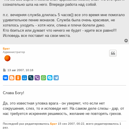
сознательно шла на него. Впереди работа над собой.
п.с. вечерняя служба длилась 5 часов)) все это время мне помогало
удивительное пение монахов. Служба была очень красивая, не
хотелось уходить - хотя ноги, спина и плечи болели дико.
Кто боиться или думает что ничего не будет - идите все равно!!!
Исповедь все поставит на свои места.
Брат
Администратор
С
13 авг 2007, 10:16
о
о
б
щ
е
н
Слава Богу!
и
е
Да, это известная уловка врага - он уверяет, что если нет
сокрушения, слез, то и исповеди нет. На самом деле слезы - дар, от
нас требуется искренняя решимость, желание не повторять грехов.
Последний раз редактировалось
Брат
15 сен 2007, 00:22, всего редактировалось 1
раз.