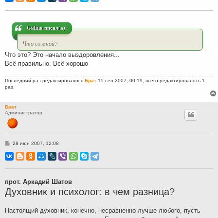
б
щ
е
н
и
Galina писал(а):
е
Что со мной?
Что это? Это начало выздоровления...
Всё правильно. Всё хорошо
Последний раз редактировалось
Брат
15 сен 2007, 00:19, всего редактировалось 1
раз.
Брат
Администратор
С
28 июн 2007, 12:08
о
о
б
щ
е
н
прот. Аркадий Шатов
и
Духовник и психолог: в чем разница?
е
Настоящий духовник, конечно, несравненно лучше любого, пусть