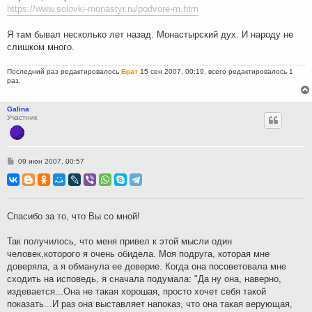
https://www.solovki-monastyr.ru/podvore-m.htm
е
Я там бывал несколько лет назад. Монастырский дух. И народу не
слишком много.
Последний раз редактировалось
Брат
15 сен 2007, 00:19, всего редактировалось 1
раз.
Galina
Участник
С
09 июн 2007, 00:57
о
о
б
щ
е
н
Спасибо за то, что Вы со мной!
и
е
Так получилось, что меня привел к этой мысли один
человек,которого я очень обидела. Моя подруга, которая мне
доверяла, а я обманула ее доверие. Когда она посоветовала мне
сходить на исповедь, я сначала подумала: "Да ну она, наверно,
издевается...Она не такая хорошая, просто хочет себя такой
показать...И раз она выставляет напоказ, что она такая верующая,