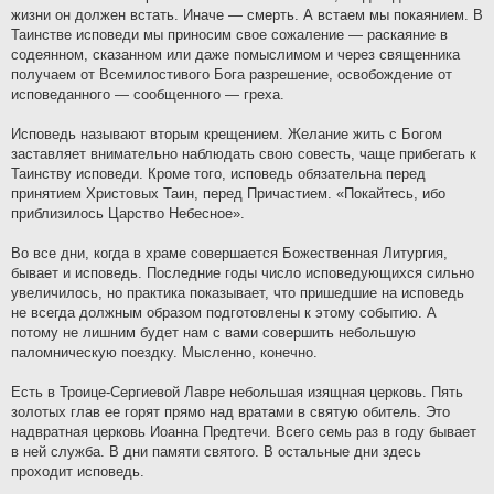
жизни он должен встать. Иначе — смерть. А встаем мы покаянием. В
Таинстве исповеди мы приносим свое сожаление — раскаяние в
содеянном, сказанном или даже помыслимом и через священника
получаем от Всемилостивого Бога разрешение, освобождение от
исповеданного — сообщенного — греха.
Исповедь называют вторым крещением. Желание жить с Богом
заставляет внимательно наблюдать свою совесть, чаще прибегать к
Таинству исповеди. Кроме того, исповедь обязательна перед
принятием Христовых Таин, перед Причастием. «Покайтесь, ибо
приблизилось Царство Небесное».
Во все дни, когда в храме совершается Божественная Литургия,
бывает и исповедь. Последние годы число исповедующихся сильно
увеличилось, но практика показывает, что пришедшие на исповедь
не всегда должным образом подготовлены к этому событию. А
потому не лишним будет нам с вами совершить небольшую
паломническую поездку. Мысленно, конечно.
Есть в Троице-Сергиевой Лавре небольшая изящная церковь. Пять
золотых глав ее горят прямо над вратами в святую обитель. Это
надвратная церковь Иоанна Предтечи. Всего семь раз в году бывает
в ней служба. В дни памяти святого. В остальные дни здесь
проходит исповедь.