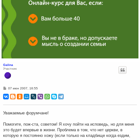
Galina
Участник
С
07 июн 2007, 16:55
о
о
б
щ
е
н
Уважаемые форумчане!
и
е
Помогите, пож-ста, советом! Я хочу пойти на исповедь, но для меня
это будет впервые в жизни. Проблема в том, что нет церкви, в
которую я постоянно хожу (если только на кладбище когда ездим,