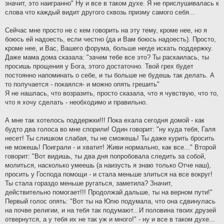
значит, это наигранно" Ну и все в таком духе. Я не прислушивалась к
слова что каждый видит другого сквозь призму самого себя...
Сейчас мне просто не с кем говорить на эту тему, кроме нее, но я
боюсь ей надоесть, если честно (да и Вам боюсь надоесть). Просто,
кроме нее, и Вас, Вашего форума, больше негде искать поддержку.
Даже мама дома сказала: "зачем тебе все это? Ты раскаилась, ты
просишь прощения у Бога, этого достаточно. Твой грех будет
постоянно напоминать о себе, и ты больше не будешь так делать. А
то получается - покаялся- и можно опять грешить"
Я не нашлась, что возразить, просто сказала, что я чувствую, что то,
что я хочу сделать - необходимо и правильно.
А мне так хотелось поддержки!!! Пока ехала сегодня домой - как
будто два голоса во мне спорили! Один говорит: "ну куда тебя, Галя
несет! Ты слишком слабая, ты не сможешь! Ты даже курить бросить
не можешь! Поиграли - и хватит! Живи нормально, как все..." Второй
говорит: "Вот видишь, ты два дня попробовала следить за собой,
молиться, насколько умеешь (а наизусть я знаю только Отче наш),
просить у Господа помощи - и стала меньше злиться на все вокруг!
Ты стала гораздо меньше ругаться, заметила? Значит,
действительно помогает!!! Продолжай дальше, ты на верном пути!"
Первый голос опять: "Вот ты на Юлю подумала, что она сдвинулась
на почве религии, и на тебя так подумают...И половина твоих друзей
отвернутся, а у тебя их не так уж и много!" - ну и все в таком духе...