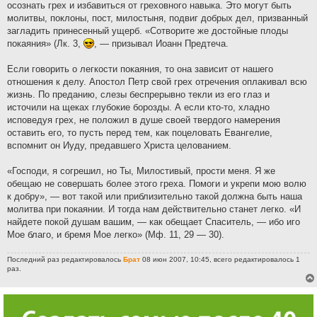
осознать грех и избавиться от греховного навыка. Это могут быть
молитвы, поклоны, пост, милостыня, подвиг добрых дел, призванный
загладить принесенный ущерб. «Сотворите же достойные плоды
покаяния» (Лк. 3,
, — призывал Иоанн Предтеча.
Если говорить о легкости покаяния, то она зависит от нашего
отношения к делу. Апостол Петр свой грех отречения оплакивал всю
жизнь. По преданию, слезы беспрерывно текли из его глаз и
источили на щеках глубокие борозды. А если кто-то, хладно
исповедуя грех, не положил в душе своей твердого намерения
оставить его, то пусть перед тем, как поцеловать Евангелие,
вспомнит он Иуду, предавшего Христа целованием.
«Господи, я согрешил, но Ты, Милостивый, прости меня. Я же
обещаю не совершать более этого греха. Помоги и укрепи мою волю
к добру», — вот такой или приблизительно такой должна быть наша
молитва при покаянии. И тогда нам действительно станет легко. «И
найдете покой душам вашим, — как обещает Спаситель, — ибо иго
Мое благо, и бремя Мое легко» (Мф. 11, 29 — 30).
Последний раз редактировалось
Брат
08 июн 2007, 10:45, всего редактировалось 1
раз.