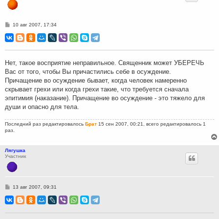
С
10 авг 2007, 17:34
о
о
б
щ
е
н
Нет, такое восприятие неправильное. Священник может УБЕРЕЧЬ
и
Вас от того, чтобы Вы причастились себе в осуждение.
е
Причащение во осуждение бывает, когда человек намеренно
скрывает грехи или когда грехи такие, что требуется сначала
эпитимия (наказание). Причащение во осуждение - это тяжело для
души и опасно для тела.
Последний раз редактировалось
Брат
15 сен 2007, 00:21, всего редактировалось 1
раз.
Лягушка
Участник
С
13 авг 2007, 09:31
о
о
б
щ
е