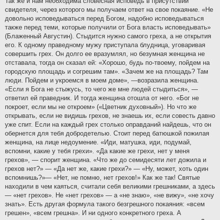
Так же и нам необходима словесная исповедь в присутствии
свидетеля, через которого мы получаем ответ на свое покаяние. «Не
довольно исповедываться перед Богом, надобно исповедываться
также перед теми, которые получили от Бога власть исповедывать»
(Блаженный Августин). Стыдится нужно самого греха, а не открытия
его. К одному праведному мужу приступала блудница, уговаривая
совершить грех. Он долго ее вразумлял, но безумная женщина не
отставала, тогда он сказал ей: «Хорошо, будь по-твоему, пойдем на
городскую площадь и согрешим там». «Зачем же на площадь? Там
люди. Пойдем и укроемся в моем доме», —возразила женщина.
«Если я Бога не стыжусь, то чего же мне людей стыдиться», —
ответил ей праведник. И тогда женщина отошла от него. «Бог не
покроет, если мы не откроем» («Цветник духовный»). Но что же
открывать, если не видишь грехов, не знаешь их, если совесть давно
уже спит. Если на каждый грех столько оправданий найдешь, что он
обернется для тебя добродетелью. Стоит перед батюшкой пожилая
женщина, на лице недоумение. «Иди, матушка, иди, подумай,
вспомни, какие у тебя грехи». «Да какие же грехи, нет у меня
грехов», — спорит женщина. «Что же до семидесяти лет дожила и
грехов нет?» — «Да нет же, какие грехи?» — «Ну, может, хоть один
вспомнишь?»— «Нет, не помню, нет грехов!» Как же так! Святые
находили в чем каяться, считали себя великими грешниками, а здесь
— «нет грехов». Не «нет грехов» — а «не знаю», «не вижу», «не хочу
знать». Есть другая формула такого безгрешного покаяния: «всем
грешен», «всем грешна». И ни одного конкретного греха. А