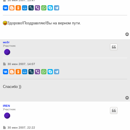
30 июн 2007, 13:47
о
о
б
щ
е
н
Здорово!Поздравляю!Вы на верном пути.
и
е
мо3г
Участник
С
30 июн 2007, 14:07
о
о
б
щ
е
н
Спасибо ))
и
е
IREN
Участник
С
30 июн 2007, 22:22