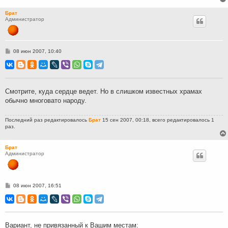
Брат
Администратор
С
08 июн 2007, 10:40
о
о
б
щ
е
н
Смотрите, куда сердце ведет. Но в слишком известных храмах
и
обычно многовато народу.
е
Последний раз редактировалось
Брат
15 сен 2007, 00:18, всего редактировалось 1
раз.
Брат
Администратор
С
08 июн 2007, 16:51
о
о
б
щ
е
н
Вариант, не привязанный к Вашим местам:
и