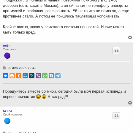
"подружки". В полном отчаянии позвонила психологу в службу
доверия (есть такая в Москве), а он ей начал по телефону анекдоты
про мужей и любовниц рассказывать. Ей не то что не помогло, а еще
противнее стало. А потом ее пришлось таблетками успокаивать.
Крайне важно, какая у психолога система ценностей. Иначе может
быть только вред.
мо3г
Участник
С
30 июн 2007, 13:41
о
о
б
щ
е
н
Порадуйтесь вместе со мной, сегодня была моя первая исповедь и
и
первое причастие
Я так рад!!!
е
Selina
Свой человек
С