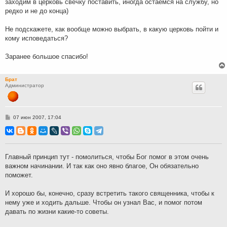
заходим в церковь свечку поставить, иногда остаемся на службу, но
редко и не до конца)
Не подскажете, как вообще можно выбрать, в какую церковь пойти и
кому исповедаться?
Заранее большое спасибо!
Брат
Администратор
С
07 июн 2007, 17:04
о
о
б
щ
е
н
Главный принцип тут - помолиться, чтобы Бог помог в этом очень
и
важном начинании. И так как оно явно благое, Он обязательно
е
поможет.
И хорошо бы, конечно, сразу встретить такого священника, чтобы к
нему уже и ходить дальше. Чтобы он узнал Вас, и помог потом
давать по жизни какие-то советы.