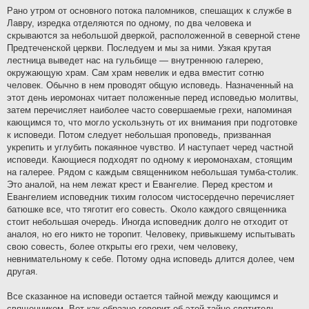
Рано утром от основного потока паломников, спешащих к службе в
Лавру, изредка отделяются по одному, по два человека и
скрываются за небольшой дверкой, расположенной в северной стене
Предтеченской церкви. Последуем и мы за ними. Узкая крутая
лестница выведет нас на гульбище — внутреннюю галерею,
окружающую храм. Сам храм невелик и едва вместит сотню
человек. Обычно в нем проводят общую исповедь. Назначенный на
этот день иеромонах читает положенные перед исповедью молитвы,
затем перечисляет наиболее часто совершаемые грехи, напоминая
кающимся то, что могло ускользнуть от их внимания при подготовке
к исповеди. Потом следует небольшая проповедь, призванная
укрепить и углубить покаянное чувство. И наступает черед частной
исповеди. Кающиеся подходят по одному к иеромонахам, стоящим
на галерее. Рядом с каждым священником небольшая тумба-столик.
Это аналой, на нем лежат крест и Евангелие. Перед крестом и
Евангелием исповедник тихим голосом чистосердечно перечисляет
батюшке все, что тяготит его совесть. Около каждого священника
стоит небольшая очередь. Иногда исповедник долго не отходит от
аналоя, но его никто не торопит. Человеку, привыкшему испытывать
свою совесть, более открыты его грехи, чем человеку,
невнимательному к себе. Потому одна исповедь длится долее, чем
другая.
Все сказанное на исповеди остается тайной между кающимся и
священником. Вот как образно говорит об этой тайне святитель