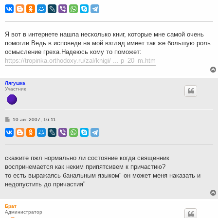
о
о
б
щ
е
н
Я вот в интернете нашла несколько книг, которые мне самой очень
и
помогли.Ведь в исповеди на мой взгляд имеет так же большую роль
е
осмысление греха.Надеюсь кому то поможет:
https://tropinka.orthodoxy.ru/zal/knigi/ ... p_20_m.htm
Лягушка
Участник
С
10 авг 2007, 16:11
о
о
б
щ
е
н
скажите пжл нормально ли состояние когда священник
и
воспринемается как неким припятсивем к причастию?
е
то есть выражаясь банальным языком" он может меня наказать и
недопустить до причастия"
Брат
Администратор