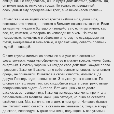
священник не следователь, он не будет доискиваться, уличать. Да,
он имеет власть отпускать грехи. Но только исповеданный,
сообщенный ему определенный грех, а не некое «всем грешен».
Отчего же мы не видим своих грехов? «Душе моя, душе моя,
восстани, что спиши», — поется в Великом покаянном каноне. Если
за нами нет никакого большого «злодейства», если мы живем, как
все, то, кажется, и говорить на исповеди не о чем. Но эти-то
незаметные, привычные в обществе и потому не осуждаемые им
грехи, ежедневные и ежечасные, и делают нашу совесть слепой и
глухой — спящей.
С этим грузом миллионов песчинок она уже не в состоянии
шевельнуться, когда мы обременим ее и тяжким грехом, может быть,
смертным. Поэтому хорошо бы каждое свое действие, каждое слово
проверять Законом Божиим, а не собственным мнением, не мнением
среды, не привычкой. И каяться в своей слепоте, молиться, да
дарует Господь видеть свои грехи. Это уже путь к спасению. По
словам святых отцов, тот, кто сподобится видеть свои грехи, выше
сподобившихся видеть Ангелов. Вот женщина что-то долго
рассказывает священнику. Наконец исповедь окончена, прочитана
разрешительная молитва. Женщина отходит, но лицо ее остается
озабоченным. Мы, конечно, не знаем, в чем дело. Но часто бывает
так: тяготит нечто совесть, а сказать не решаешься, ходишь вокруг
да около, исповедуешь даже помыслы, подчищаешь все уголки и