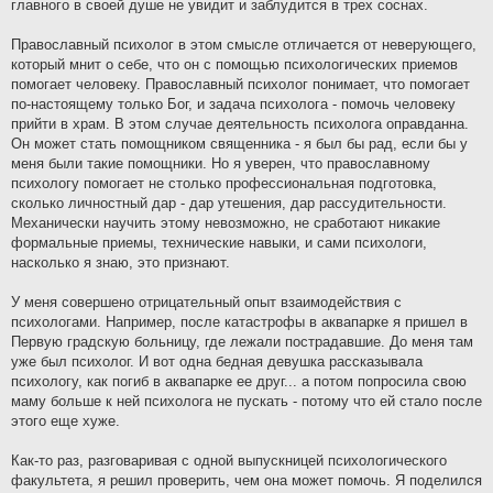
главного в своей душе не увидит и заблудится в трех соснах.
Православный психолог в этом смысле отличается от неверующего,
который мнит о себе, что он с помощью психологических приемов
помогает человеку. Православный психолог понимает, что помогает
по-настоящему только Бог, и задача психолога - помочь человеку
прийти в храм. В этом случае деятельность психолога оправданна.
Он может стать помощником священника - я был бы рад, если бы у
меня были такие помощники. Но я уверен, что православному
психологу помогает не столько профессиональная подготовка,
сколько личностный дар - дар утешения, дар рассудительности.
Механически научить этому невозможно, не сработают никакие
формальные приемы, технические навыки, и сами психологи,
насколько я знаю, это признают.
У меня совершено отрицательный опыт взаимодействия с
психологами. Например, после катастрофы в аквапарке я пришел в
Первую градскую больницу, где лежали пострадавшие. До меня там
уже был психолог. И вот одна бедная девушка рассказывала
психологу, как погиб в аквапарке ее друг... а потом попросила свою
маму больше к ней психолога не пускать - потому что ей стало после
этого еще хуже.
Как-то раз, разговаривая с одной выпускницей психологического
факультета, я решил проверить, чем она может помочь. Я поделился