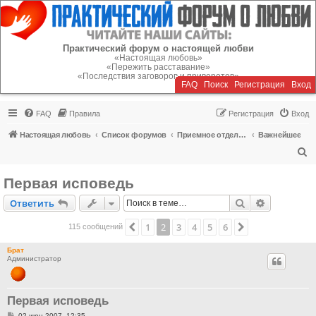
Регистрация
Практический форум о настоящей любви
«Настоящая любовь»
«Пережить расставание»
«Последствия заговоров и приворотов»
FAQ
Поиск
Р
е
г
и
с
т
р
а
ц
и
я
Вход
FAQ
Правила
Р
е
г
и
с
т
р
а
ц
и
я
Вход
Настоящая любовь
Список форумов
Приемное отделение
Важнейшее
П
о
Первая исповедь
и
Ответить
Поиск
Расширен
О
т
в
е
т
и
т
ь
с
к
1
2
3
4
5
6
Пред.
След.
115 сообщений
Брат
Администратор
Первая исповедь
С
02 июн 2007, 12:35