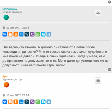
LINAnorway
Старая гвардия
С
13 авг 2007, 22:05
о
о
б
щ
е
н
Это верно,что тяжело. А должно ли становится легче после
и
исповеди и причастия? Мне от грехов своих так стало неудобно,они
е
мне покоя не давали. И еще я очень удивилась, когда узнала, чт о
до причастия не допускают кого-то. Меня даже допустили-кого же не
допускают, из-за чего такого страшного?
Брат
Администратор
С
13 авг 2007, 22:13
о
о
б
щ
е