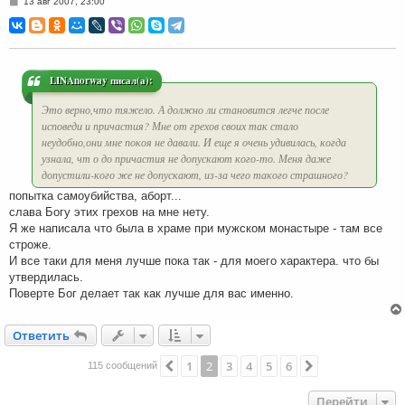
С
13 авг 2007, 23:00
о
о
б
щ
е
н
и
LINAnorway писал(а):
е
Это верно,что тяжело. А должно ли становится легче после
исповеди и причастия? Мне от грехов своих так стало
неудобно,они мне покоя не давали. И еще я очень удивилась, когда
узнала, чт о до причастия не допускают кого-то. Меня даже
допустили-кого же не допускают, из-за чего такого страшного?
попытка самоубийства, аборт...
слава Богу этих грехов на мне нету.
Я же написала что была в храме при мужском монастыре - там все
строже.
И все таки для меня лучше пока так - для моего характера. что бы
утвердилась.
Поверте Бог делает так как лучше для вас именно.
Ответить
О
т
в
е
т
и
т
ь
1
2
3
4
5
6
Пред.
След.
115 сообщений
Перейти