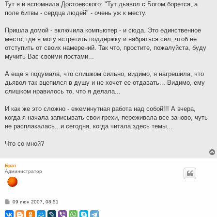
Тут я и вспомнила Достоевского: "Тут дьявол с Богом борется, а
поле битвы - сердца людей" - очень уж к месту.
Пришла домой - включила компьютер - и сюда. Это единственное
место, где я могу встретить поддержку и набраться сил, чтоб не
отступить от своих намерений. Так что, простите, пожалуйста, буду
мучить Вас своими постами...
А еще я подумала, что слишком сильно, видимо, я нагрешила, что
дьявол так вцепился в душу и не хочет ее отдавать... Видимо, ему
слишком нравилось то, что я делала...
И как же это сложно - ежеминутная работа над собой!!! А вчера,
когда я начала записывать свои грехи, переживала все заново, чуть
не расплакалась...и сегодня, когда читала здесь темы...
Что со мной?
Брат
Администратор
С
09 июн 2007, 08:51
о
о