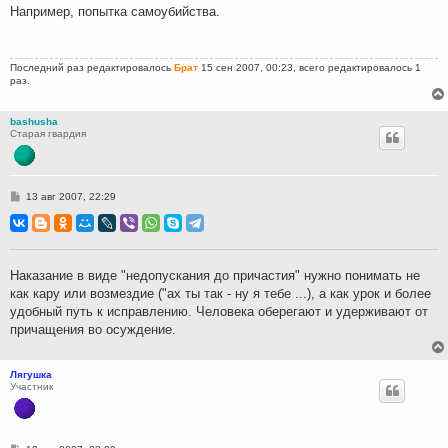
н
Например, попытка самоубийства.
и
е
Последний раз редактировалось
Брат
15 сен 2007, 00:23, всего редактировалось 1
раз.
bashusha
Старая гвардия
С
13 авг 2007, 22:29
о
о
б
щ
е
н
Наказание в виде "недопускания до причастия" нужно понимать не
и
как кару или возмездие ("ах ты так - ну я тебе ...), а как урок и более
е
удобный путь к исправлению. Человека оберегают и удерживают от
причащения во осуждение.
Лягушка
Участник