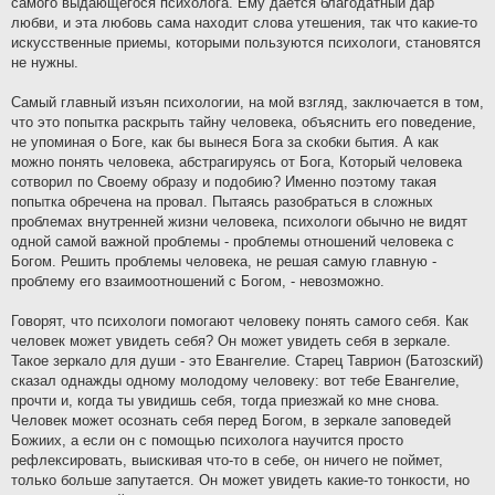
самого выдающегося психолога. Ему дается благодатный дар
любви, и эта любовь сама находит слова утешения, так что какие-то
искусственные приемы, которыми пользуются психологи, становятся
не нужны.
Самый главный изъян психологии, на мой взгляд, заключается в том,
что это попытка раскрыть тайну человека, объяснить его поведение,
не упоминая о Боге, как бы вынеся Бога за скобки бытия. А как
можно понять человека, абстрагируясь от Бога, Который человека
сотворил по Своему образу и подобию? Именно поэтому такая
попытка обречена на провал. Пытаясь разобраться в сложных
проблемах внутренней жизни человека, психологи обычно не видят
одной самой важной проблемы - проблемы отношений человека с
Богом. Решить проблемы человека, не решая самую главную -
проблему его взаимоотношений с Богом, - невозможно.
Говорят, что психологи помогают человеку понять самого себя. Как
человек может увидеть себя? Он может увидеть себя в зеркале.
Такое зеркало для души - это Евангелие. Старец Таврион (Батозский)
сказал однажды одному молодому человеку: вот тебе Евангелие,
прочти и, когда ты увидишь себя, тогда приезжай ко мне снова.
Человек может осознать себя перед Богом, в зеркале заповедей
Божиих, а если он с помощью психолога научится просто
рефлексировать, выискивая что-то в себе, он ничего не поймет,
только больше запутается. Он может увидеть какие-то тонкости, но