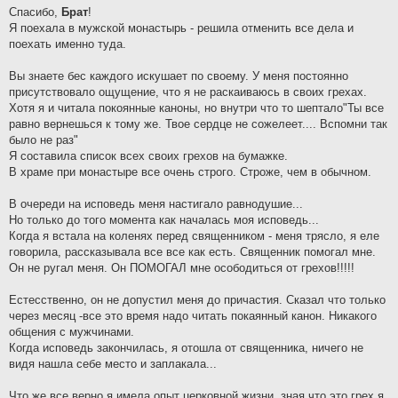
н
Спасибо,
Брат
!
и
Я поехала в мужской монастырь - решила отменить все дела и
е
поехать именно туда.
Вы знаете бес каждого искушает по своему. У меня постоянно
присутствовало ощущение, что я не раскаиваюсь в своих грехах.
Хотя я и читала покоянные каноны, но внутри что то шептало"Ты все
равно вернешься к тому же. Твое сердце не сожелеет.... Вспомни так
было не раз"
Я составила список всех своих грехов на бумажке.
В храме при монастыре все очень строго. Строже, чем в обычном.
В очереди на исповедь меня настигало равнодушие...
Но только до того момента как началась моя исповедь...
Когда я встала на коленях перед священником - меня трясло, я еле
говорила, рассказывала все все как есть. Священник помогал мне.
Он не ругал меня. Он ПОМОГАЛ мне осободиться от грехов!!!!!
Естесственно, он не допустил меня до причастия. Сказал что только
через месяц -все это время надо читать покаянный канон. Никакого
общения с мужчинами.
Когда исповедь закончилась, я отошла от священника, ничего не
видя нашла себе место и заплакала...
Что же все верно я имела опыт церковной жизни, зная что это грех я