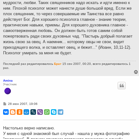
мудрости, любви. Таких священников надо искать и идти именно к
ним. Плохой психолог может нанести душе большой вред. Если же
плох священник, то через совершаемые им Таинства все равно
действует Бог. Для хорошего психолога главное - знание теории,
практические навыки, приемы. Для хорошего духовника главное -
самоотверженная любовь. Он должен быть готов самим собой
пожертвовать ради своих духовных чад. "Пастырь добрый полагает
жизнь свою за овец. А наемник... которому овцы не свои, видит
приходящего волка, и оставляет овец, и бежит..." (Иоанн, 10,11-12).
Психолог умирать за меня не будет.
Последний раз редактировалось
Брат
15 сен 2007, 00:20, всего редактировалось 1
раз.
Amina
Участник
С
28 июн 2007, 19:06
о
о
б
щ
е
н
Настолько верно написано.
и
У меня с одной знакомой был случай - нашла у мужа фотографию
е