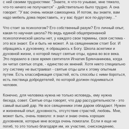
с ней своими трудностями: "Знаете, я что-то унываю, мне тяжело,
что-то ничего не получается" - действительно было трудно. А она
говорит: "У вас очень низкая самооценка. И потом, вы знаете, вам
надо мебель дома переставить, и у вас будет все по-другому..."
Что стоит за психологом? Его собственный разум? Его личный опыт,
какая-то научная школа? Но ведь единой общепризнанной
психологической школы нет, у каждого свои термины, своя система -
это все знают. Ее и быть не может. А за священником стоит Бог. И
обращаясь к духовнику, я обращаюсь к Богу. Школа аскетики и
духовной жизни, о которой пишут святые отцы, едина во все века.
Это поразило в свое время святителя Игнатия Брянчанинова, когда
он читал святых отцов, - единство их мнений. Хотя никто специально
эту систему не выстраивал - святые отцы шли к этому опытным
путем. Есть классификация страстей, есть способы с ними бороться,
есть лествица добродетелей, по которой должен подниматься
человек.
Конечно, для человека нужна не только исповедь, ему нужна
беседа, совет. Святые отцы говорят, что дар рассудительности - это
самый высший дар. Не все священники этим даром обладают. Нужен
и жизненный опыт, духовность, отсутствие страстей, любовь. Мне,
может быть, очень повезло: я знал и знаю очень хороших
духовников, которые мне всегда очень помогали. Если я еще не
погиб, то это только благодаря им, их участию, снисхождению,