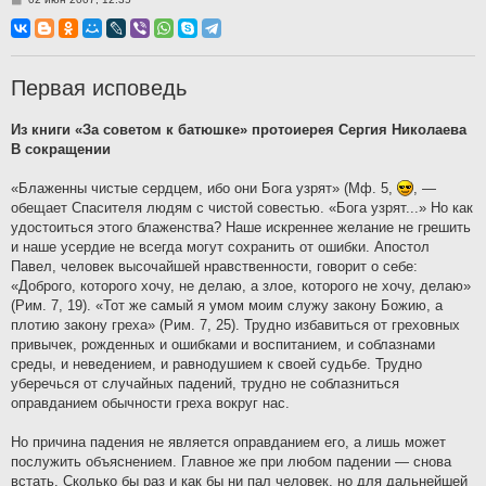
о
о
б
щ
е
н
Первая исповедь
и
е
Из книги «За советом к батюшке» протоиерея Сергия Николаева
В сокращении
«Блаженны чистые сердцем, ибо они Бога узрят» (Мф. 5,
, —
обещает Спасителя людям с чистой совестью. «Бога узрят...» Но как
удостоиться этого блаженства? Наше искреннее желание не грешить
и наше усердие не всегда могут сохранить от ошибки. Апостол
Павел, человек высочайшей нравственности, говорит о себе:
«Доброго, которого хочу, не делаю, а злое, которого не хочу, делаю»
(Рим. 7, 19). «Тот же самый я умом моим служу закону Божию, а
плотию закону греха» (Рим. 7, 25). Трудно избавиться от греховных
привычек, рожденных и ошибками и воспитанием, и соблазнами
среды, и неведением, и равнодушием к своей судьбе. Трудно
уберечься от случайных падений, трудно не соблазниться
оправданием обычности греха вокруг нас.
Но причина падения не является оправданием его, а лишь может
послужить объяснением. Главное же при любом падении — снова
встать. Сколько бы раз и как бы ни пал человек, но для дальнейшей