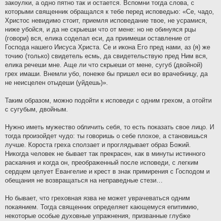
закоулки, а одно пятно так и остается. Вспомни тогда слова, с
которыми священник обращался к тебе перед исповедью: «Се, чадо,
Христос невидимо стоит, приемля исповедание твое, не усрамися,
ниже убойся, и да не скрыеши что от мене: но не обинуяся рцы
(говори) вся, елика соделал еси, да приимеши оставление от
Господа нашего Иисуса Христа. Се и икона Его пред нами, аз (я) же
точию (только) свидетель есмь, да свидетельствую пред Ним вся,
елика речеши мне. Аще ли что скрыеши от мене, сугуб (двойной)
грех имаши. Внемли убо, понеже бы пришел еси во врачебницу, да
не неисцелен отыдеши (уйдешь)».
Таким образом, можно подойти к исповеди с одним грехом, а отойти
с сугубым, двойным.
Нужно иметь мужество обличить себя, то есть показать свое лицо. И
тогда произойдет чудо: ты говоришь о себе плохое, а становишься
лучше. Короста греха сползает и проглядывает образ Божий.
Никогда человек не бывает так прекрасен, как в минуты истинного
раскаяния и когда он, преображенный после исповеди, с легким
сердцем целует Евангелие и крест в знак примирения с Господом и
обещания не возвращаться на неправедные стези…
Но бывает, что греховная язва не может уврачеваться одним
покаянием. Тогда священник определяет кающемуся епитимию,
некоторые особые духовные упражнения, призванные глубже