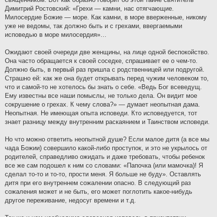
Димитрий Ростовский: «Грехи — камни, нас отягчающие.
Милосердие Божие — море. Как камни, в море вверженные, никому
уже не ведомы, так должно быть и с грехами, ввергаемыми
исповедью в море милосердия»…
Ожидают своей очереди две женщины, на лице одной беспокойство.
Она часто обращается к своей соседке, спрашивает ее о чем-то.
Должно быть, в первый раз пришла с родственницей или подругой.
Страшно ей: как же она будет открывать перед чужим человеком то,
что и самой-то не хотелось бы знать о себе. «Ведь Бог всеведущ.
Ему известны все наши помыслы, не только дела. Он видит мое
сокрушение о грехах. К чему слова?» — думает неопытная дама.
Неопытная. Не имеющая опыта исповеди. Кто исповедуется, тот
знает разницу между внутренним раскаянием и Таинством исповеди.
Но что можно ответить неопытной душе? Если малое дитя (а все мы
чада Божии) совершило какой-либо проступок, и это не укрылось от
родителей, справедливо ожидать и даже требовать, чтобы ребенок
все же сам подошел к ним со словами: «Папочка (или мамочка)! Я
сделал то-то и то-то, прости меня. Я больше не буду». Оставлять
дитя при его внутреннем сожалении опасно. В следующий раз
сожаления может и не быть, его может поглотить какое-нибудь
другое переживание, недосуг времени и т.д.