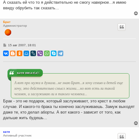
А сказать ей что то я действительно не смогу наверное...я имею
ввиду обрубить так сказать...
Брат
Администратор
С
15 авг 2007, 18:01
о
о
б
щ
е
н
и
катя писал(а):
е
А вот про мужа я думала...не знаю Брат...я хочу семью и детей еще
хочу, это действительно смысл жизни....но вот есть ли такой
человек, и заслуживаю ли я такого человека...
Брак - это не подарок, который заслуживают, это крест в любом
случае. И какого-то брака ты конечно заслуживаешь. Замуж выходят
даже те, кто делал аборты. А вот какого - зависит от того, как
дальше жить будешь...
катя
Активный участник