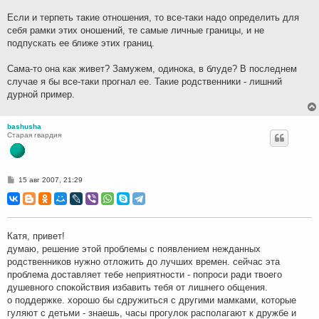
е
н
Если и терпеть такие отношения, то все-таки надо определить для
и
себя рамки этих оношений, те самые личные границы, и не
е
подпускать ее ближе этих границ.
Сама-то она как живет? Замужем, одинока, в блуде? В последнем
случае я бы все-таки прогнал ее. Такие родственники - лишний
дурной пример.
bashusha
Старая гвардия
С
15 авг 2007, 21:29
о
о
б
щ
е
н
Катя, привет!
и
думаю, решение этой проблемы с появлением нежданных
е
родственников нужно отложить до лучших времен. сейчас эта
проблема доставляет тебе неприятности - попроси ради твоего
душевного спокойствия избавить тебя от лишнего общения.
о поддержке. хорошо бы сдружиться с другими мамками, которые
гуляют с детьми - знаешь, часы прогулок располагают к дружбе и