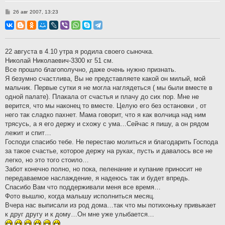
С
26 авг 2007, 13:23
о
о
б
щ
е
н
22 августа в 4.10 утра я родила своего сыночка.
и
Николай Николаевич-3300 кг 51 см.
е
Все прошло благополучно, даже очень нужно признать.
Я безумно счастлива, Вы не представляете какой он милый, мой
мальчик. Первые сутки я не могла наглядеться ( мы были вместе в
одной палате). Плакала от счастья и плачу до сих пор. Мне не
верится, что мы наконец то вместе. Целую его без остановки , от
него так сладко пахнет. Мама говорит, что я как волчица над ним
трясусь, а я его держу и схожу с ума…Сейчас я пишу, а он рядом
лежит и спит…
Господи спасибо тебе. Не перестаю молиться и благодарить Господа
за такое счастье, которое держу на руках, пусть и давалось все не
легко, но это того стоило…
Забот конечно полно, но пока, пеленание и купание приносит не
передаваемое наслаждение, я надеюсь так и будет впредь.
Спасибо Вам что поддерживали меня все время…
Фото вышлю, когда малышу исполниться месяц.
Вчера нас выписали из род дома…так что мы потихоньку привыкает
к друг другу и к дому…Он мне уже улыбается…