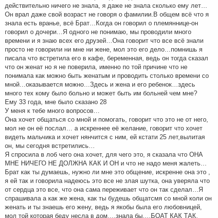
действительно ничего не знала, я даже не знала сколько ему лет…
Он врал даже свой возраст не говоря о фамилии.В общем всё что я
знала есть вранье, всё Брат…Когда он говорил о племяннице-он
говорил о дочери…Я одного не понимаю, мы проводили много
времени и я знаю всех его друзей…Она говорит что все всё знали
просто не говорили ни мне ни жене, мол это его дело…помнишь я
писала что встретила его в кафе, беременная, ведь он тогда сказал
что он женат но я не поверила, именно по той причине что не
понимала как можно быть женатым и проводить столько времени со
мной…оказывается можно…Здесь и жена и его ребенок…здесь
много тех кому было больно и может быть им больней чем мне?
Ему 33 года, мне было сказано 28
У меня к тебе много вопросов…
Она хочет общаться со мной и помогать, говорит что это не от него,
мол не он её послал… а искреннее её желание, говорит что хочет
видеть мальчика и хочет нянчится с ним, ей кстати 25 лет,вылитая
он, мы сегодня встретились…
Я спросила в лоб чего она хочет, для чего это, я сказала что ОНА
МНЕ НИЧЕГО НЕ ДОЛЖНА КАК И ОН и что не надо меня жалеть…
Брат как ты думаешь, нужно ли мне это общение, искренне она это ,
я ей так и говорила надеюсь это все не злая шутка, она уверяла что
от сердца это все, что она сама переживает что он так сделал…Я
спрашивала а как же жена, как ты будешь общатсмя со мной коли он
женать и ты знаешь его жену, ведь я якобы была его любовницей,
мол той которая беду несла в дом….знала бы….БОАТ КАК ТАК,