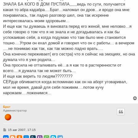
ЗНАЛА БА КОГО В ДОМ ПУСТИЛА,,,,,,ведь по сути, получается
какая то абра кадабра….Брат…наломал он дров…и вроде она мне
понравилась, так ладно разговор шел, она так искренне
интересовалась моим здоровьем…
И еще как ты думаешь я виновата перед его женой, мне неловко…я
себе говорю о том что я не знала и не догадывалась и как бы
успокаиваю себя, а когда подумаю что там было мне становится
тошно….Утром он ехал домой и говорил что он с работы… а вечером
….не понимаю как так, как так можно ладно врать….
Она конечно переживает( его сестра) что я сейчас на эмоциях, но она
думала что я уже родила…
Она просила не отталкивать её…а я как то в растеренности от
всего….я думала так не может быть…
И еще как верить то людям????????
СЕРдце обливается когда вспоминаю как он на аборт уговаривал,
мол не время, давай для себя поживем….потом кучу
нарожаем….поженимся…
Брат
Администратор
С
15 авг 2007, 17:15
о
о