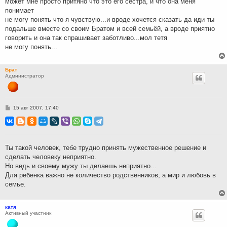
может мне просто притяно что это его сестра, и что она меня
понимает
не могу понять что я чувствую...и вроде хочется сказать да иди ты
подальше вместе со своим Братом и всей семьёй, а вроде приятно
говорить и она так спрашивает заботливо...мол тетя
не могу понять...
Брат
Администратор
С
15 авг 2007, 17:40
о
о
б
щ
е
н
Ты такой человек, тебе трудно принять мужественное решение и
и
сделать человеку неприятно.
е
Но ведь и своему мужу ты делаешь неприятно...
Для ребенка важно не количество родственников, а мир и любовь в
семье.
катя
Активный участник