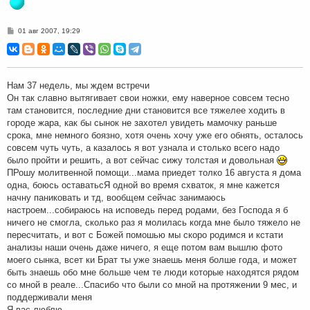
С
01 авг 2007, 19:29
о
о
б
щ
е
н
Нам 37 недель, мы ждем встречи
и
Он так славно вытягивает свои ножки, ему наверное совсем тесно
е
там становится, последние дни становится все тяжелее ходить в
городе жара, как бы сынок не захотел увидеть мамочку раньше
срока, мне немного боязно, хотя очень хочу уже его обнять, осталось
совсем чуть чуть, а казалось я вот узнала и столько всего надо
было пройти и решить, а вот сейчас сижу толстая и довольная
ПРошу молитвенной помощи...мама приедет толко 16 августа я дома
одна, боюсь оставатьсЯ одной во время схваток, я мне кажется
начну паниковать и тд, вообщем сейчас занимаюсь
настроем...собираюсь на исповедь перед родами, без Господа я б
ничего не смогла, сколько раз я молилась когда мне было тяжело не
пересчитать, и вот с Божей помошью мы скоро родимся и кстати
анализы наши очень даже ничего, я еще потом вам вышлю фото
моего сынка, всет ки Брат ты уже знаешь меня болше года, и может
быть знаешь обо мне больше чем те люди которые находятся рядом
со мной в реале...Спасибо что были со мной на протяжении 9 мес, и
поддерживали меня
Я вас люблю