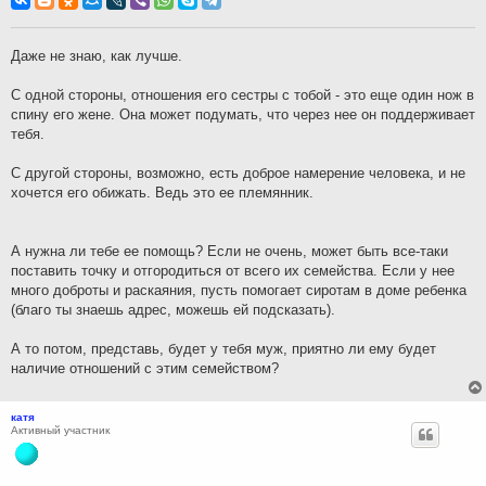
б
щ
е
н
Даже не знаю, как лучше.
и
е
С одной стороны, отношения его сестры с тобой - это еще один нож в
спину его жене. Она может подумать, что через нее он поддерживает
тебя.
С другой стороны, возможно, есть доброе намерение человека, и не
хочется его обижать. Ведь это ее племянник.
А нужна ли тебе ее помощь? Если не очень, может быть все-таки
поставить точку и отгородиться от всего их семейства. Если у нее
много доброты и раскаяния, пусть помогает сиротам в доме ребенка
(благо ты знаешь адрес, можешь ей подсказать).
А то потом, представь, будет у тебя муж, приятно ли ему будет
наличие отношений с этим семейством?
катя
Активный участник