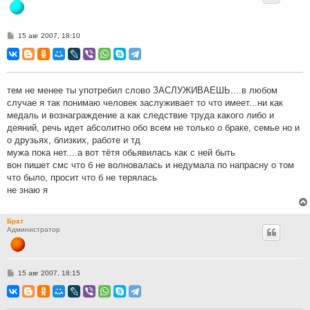
С
15 авг 2007, 18:10
о
о
б
щ
е
н
тем не менее ты употребил слово ЗАСЛУЖИВАЕШЬ....в любом
и
случае я так понимаю человек заслуживает то что имеет...ни как
е
медаль и вознаграждение а как следствие труда какого либо и
деяний, речь идет абсолитно обо всем не только о браке, семье но и
о друзьях, близких, работе и тд
мужа пока нет....а вот тётя обьявилась как с ней быть
вон пишет смс что б не волновалась и недумала по напрасну о том
что было, просит что б не терялась
не знаю я
Брат
Администратор
С
15 авг 2007, 18:15
о
о
б
щ