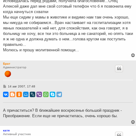
исповедалась перед родами, получила благословение...Отец
е
Алексей даже дал мне свой сотовый телефон что б я позвонила ему
когда начнуться схватки
Мы еще сидим у мамы в животике и видимо нам там очень хорошо,
мы никуда не собираемся...Врач настаивает на госпитализации хотя
явных показателей к ней нет, для спокойствия, как она говорит, я в
больницу не хочу, все тки это больница а не санаторий, но опять таки
я ж не одна и должна думать о нем...голова кругом как поступить
правильно...
Молюсь и прошу молитвенной помощи...
Брат
Администратор
С
14 авг 2007, 17:48
о
о
б
щ
е
н
А причаститься? В ближайшее воскресенье большой праздник -
и
Преображение. Если еще не причастилась, очень хорошо бы.
е
катя
Активный участник