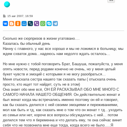
С
15 авг 2007, 16:59
о
о
б
щ
е
н
Сколько же сюрпризов в жизни угатовано….
и
Казалась бы обычный день
е
Начну с главного, у нас все хорошо и мы не ложимся в больницу, мы
ждем схваток дома…надеюсь нам недолго ждать осталось…
Но мне нужно с тобой поговорить Брат, Башуша, пожалуйста, у меня
опять новости, перед родами конечно не очень, но у меня целый
букет чувств и эмоций с которыми я не могу разобраться…
Меня отыскала сестра нашего так сказать папы ( отыскала очень
просто, кто ищет тот найдет, суть не в этом)
Она знает обо мне всё, ОН ЕЙ РАСКАЗЫВАЛ ОБО МНЕ МНОГО С
САМОГО НАЧАЛА НАШЕГО ОБЩЕНИЯ. Он действительно женат и
был женат когда мы встречались именно поэтому он ей и говорил,
как бы сказать делился с ней своими эмоциями и переживаниями,
мол как быть и тд, как сказать мне о том что он женат т тд…уходить
из семьи или нет, короче все вопросы обсуждались с ней… потом
делился тем что я беременна и что делать ему, те она сейчас винит
себя что не позвонила мне еще тогда, когда всего не было…..Я