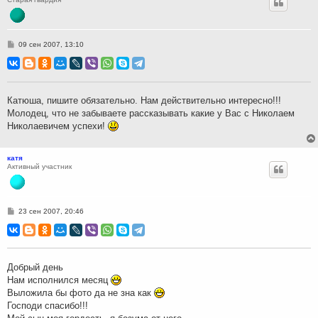
С
09 сен 2007, 13:10
о
о
б
щ
е
н
Катюша, пишите обязательно. Нам действительно интересно!!!
и
Молодец, что не забываете рассказывать какие у Вас с Николаем
е
Николаевичем успехи!
катя
Активный участник
С
23 сен 2007, 20:46
о
о
б
щ
е
н
Добрый день
и
Нам исполнился месяц
е
Выложила бы фото да не зна как
Господи спасибо!!!