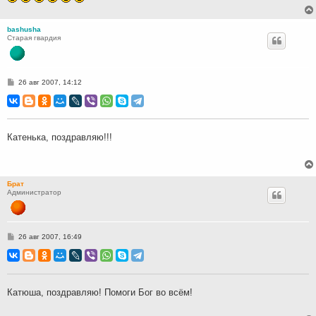
bashusha
Старая гвардия
С
26 авг 2007, 14:12
о
о
б
щ
е
н
Катенька, поздравляю!!!
и
е
Брат
Администратор
С
26 авг 2007, 16:49
о
о
б
щ
е
н
Катюша, поздравляю! Помоги Бог во всём!
и
е