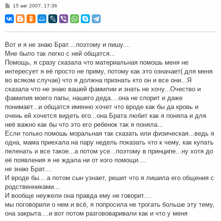
С
15 авг 2007, 17:36
о
о
б
щ
е
н
Вот и я не знаю Брат....поэтому и пишу....
и
Мне было так легко с ней общатся...
е
Помощь, я сразу сказала что материальная помошь меня не
интересует я её просто не приму, потому как это означает( для меня
во всяком случае) что я должна признать кто он и все они...Я
сказала что не знаю вашей фамилии и знать не хочу...Очество и
фамилия моего папы, нашего деда....она не спорит и даже
понимает...и общатся именно хочет что вроде как бы да кровь и
очень ей хочется видеть его...она Брата любит как я поняла и для
неё важно как бы что это его ребенок так я поняла...
Если только помошь моральная так сказать или физическая...ведь я
одна, мама приехала на пару недель показать что к чему, как купать
пеленать и все такое...а потом усе...поэтому в принципе...ну хотя до
её появления я не ждала ни от кого помощи....
не знаю Брат....
И вроде бы....а потом сын узнает, решит что я лишила его общения с
родственниками...
И вообще неужели она правда ему не говорит....
мы поговорили о нем и всё, я попросила не трогать больше эту тему,
она закрыта....и вот потом разгововаривали как и что у меня