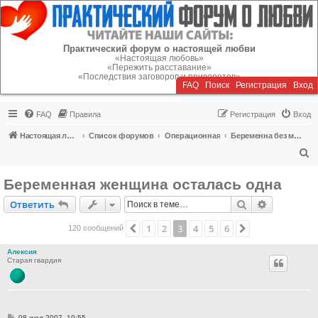
Регистрация
Практический форум о настоящей любви
«Настоящая любовь»
«Пережить расставание»
«Последствия заговоров и приворотов»
FAQ
Поиск
Р
е
г
и
с
т
р
а
ц
и
я
Вход
FAQ
Правила
Р
е
г
и
с
т
р
а
ц
и
я
Вход
Настоящая любовь
Список форумов
Операционная
Беременна без мужа
П
о
Беременная женщина осталась одна
и
Ответить
Поиск
Расширен
О
т
в
е
т
и
т
ь
с
к
1
2
3
4
5
6
Пред.
След.
120 сообщений
Алексия
Старая гвардия
С
08 июл 2007, 19:55