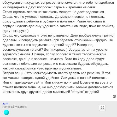
обсуждению насущных вопросов. мне кажется, что тебе понадобится
их поддержка в двух вопросах: страхе и времени на себя.
Страх сделать что-то не так очень мешает, не дает радоваться.
Страх, что не умеешь пеленать. Да можно и вовсе не пеленать,
сразу одевать ребенка в рубашку и ползунки. Разве что спать в
первую неделю-две ему удобнее в замотанном виде, пока не поймет,
где у него руки )
Страх, что сделаешь что-то неправильно. Дети вообще очень прочно
сделаны, и повредить ребенка (при здравом отношении) - трудно. Не
будешь же ты его подмывать ледяной водой? Наверное,
воспользуешься теплой? Вот и хорошо ) Все делается на уровне
здравого смысла. Правда, толку особого в таком теоретическом
рассказе, да еще и заранее - немного. Зато по ходу дела будут
возникать небольшие вопросы, и с мамочками будешь обсуждать,
как они справлялись - это приятно и успокаивает.
Вторая вещь - это необходимость что-то делать без ребенка. В тот
же магазин сходить одной удобнее. Или дома в ванной полежать.
Или к парикмахеру зайти. Или книжку почитать! Времени на все это
станет намного меньше, но оно должно быть. Можно договариваться
и помогать друг дружке, давая маленький "отпуск" от детей.
катя
Активный участник