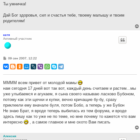
Ты умничка!
Дай Бог здоровья, сил и счастья тебе, твоему малышу и твоим
родителям!
катя
Активный участник
С
09 сен 2007, 12:22
о
о
б
щ
е
н
ММММ всем привет от молодой мамы
и
нам сегодня 17 дней вот так вот, каждый день считаем и растем...мы
е
уже улыбаемся и агукаем, я сына своего называю ласково Бубоном,
потому как эти щечки и купки, вечно кричащие бу-бу, сразу
приклеели ему вначале буля, потом Бобо, а теперь у же Бубон
Не знаю Брат, я вроде теперь выбилась из тем форума, и вроде
здесь пишу как то уже не по теме, но мне почему то кажется что вам
интересно
, а самое главное и мне охото Вам писать
Алексия
Старая гвардия