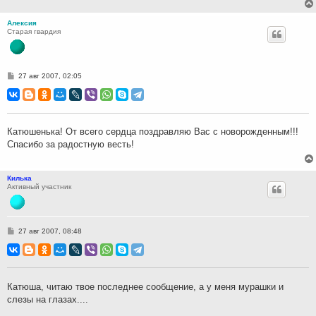
Алексия
Старая гвардия
С
27 авг 2007, 02:05
о
о
б
щ
е
н
Катюшенька! От всего сердца поздравляю Вас с новорожденным!!!
и
Спасибо за радостную весть!
е
Килька
Активный участник
С
27 авг 2007, 08:48
о
о
б
щ
е
н
Катюша, читаю твое последнее сообщение, а у меня мурашки и
и
слезы на глазах....
е