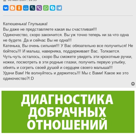
о
о
б
щ
е
н
Катюшенька! Глупышка!
и
Вы даже не представляете какая вы счастливая!!!
е
Одиночество, скоро закончится. Вы уж точно теперь ни за что одна
не будете. Да и сейчас Вы не одна!!!
Катенька, Вы очень сильная!!! У Вас обязательно все получиться! Не
бойтесь!!! И малыш, наверняка, поддерживает Вас. Толкается.
Чуть-чуть осталось, скоро Вы сможете увидеть эти крохотные ручки,
ножки, посмотреть в эти родные глазки, получить первую улыбку,
обнять и согреть своей душой и сердцем своего малыша!!!
Удачи Вам! Не волнуйтесь и держитесь!!! Мы с Вами! Какое же это
одиночество?!:D