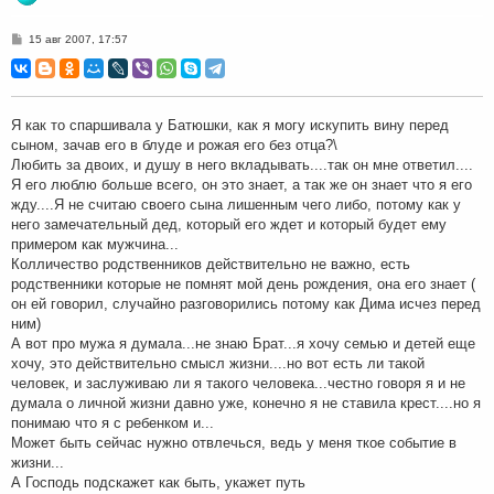
С
15 авг 2007, 17:57
о
о
б
щ
е
н
Я как то спаршивала у Батюшки, как я могу искупить вину перед
и
сыном, зачав его в блуде и рожая его без отца?\
е
Любить за двоих, и душу в него вкладывать....так он мне ответил....
Я его люблю больше всего, он это знает, а так же он знает что я его
жду....Я не считаю своего сына лишенным чего либо, потому как у
него замечательный дед, который его ждет и который будет ему
примером как мужчина...
Колличество родственников действительно не важно, есть
родственники которые не помнят мой день рождения, она его знает (
он ей говорил, случайно разговорились потому как Дима исчез перед
ним)
А вот про мужа я думала...не знаю Брат...я хочу семью и детей еще
хочу, это действительно смысл жизни....но вот есть ли такой
человек, и заслуживаю ли я такого человека...честно говоря я и не
думала о личной жизни давно уже, конечно я не ставила крест....но я
понимаю что я с ребенком и...
Может быть сейчас нужно отвлечься, ведь у меня ткое событие в
жизни...
А Господь подскажет как быть, укажет путь