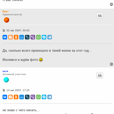
Брат
Администратор
С
02 авг 2007, 00:03
о
о
б
щ
е
н
Да, сколько всего произошло в твоей жизни за этот год...
и
е
Молимся и ждём фото
катя
Активный участник
С
14 авг 2007, 17:25
о
о
б
щ
е
н
не знаю с чего начать...
и