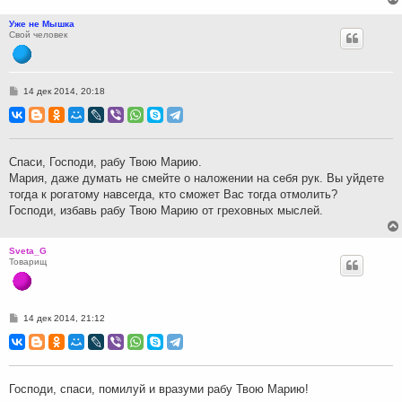
Уже не Мышка
Свой человек
С
14 дек 2014, 20:18
о
о
б
щ
е
н
Спаси, Господи, рабу Твою Марию.
и
Мария, даже думать не смейте о наложении на себя рук. Вы уйдете
е
тогда к рогатому навсегда, кто сможет Вас тогда отмолить?
Господи, избавь рабу Твою Марию от греховных мыслей.
Sveta_G
Товарищ
С
14 дек 2014, 21:12
о
о
б
щ
е
н
Господи, спаси, помилуй и вразуми рабу Твою Марию!
и