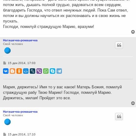
потом жить, дышать полной грудью, радоваться всем сердцем,
благодарить Господа, что отвел ненужных людей. Пока Сам отвел,
потом и вы должны научиться их распознавать и в свою жизнь не
пускать.
Господи, помилуй страждущую Марию, вразуми!
Наташечка-ромашечка
Свой человек
С
15 дек 2014, 17:03
о
о
б
щ
е
н
Мария, держитесь! Имя то у вас какое! Матерь Божия, помилуй
и
страждущую рабу Твою Марию! Господи, помилуй Марию.
е
Держитесь, милая! Пройдет это все.
Наташечка-ромашечка
Свой человек
С
15 дек 2014, 17:10