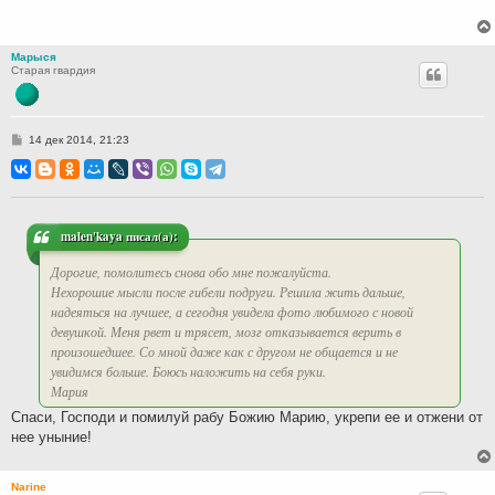
е
Марыся
Старая гвардия
С
14 дек 2014, 21:23
о
о
б
щ
е
н
и
malen'kaya писал(а):
е
Дорогие, помолитесь снова обо мне пожалуйста.
Нехорошие мысли после гибели подруги. Решила жить дальше,
надеяться на лучшее, а сегодня увидела фото любимого с новой
девушкой. Меня рвет и трясет, мозг отказывается верить в
произошедшее. Со мной даже как с другом не общается и не
увидимся больше. Боюсь наложить на себя руки.
Мария
Спаси, Господи и помилуй рабу Божию Марию, укрепи ее и отжени от
нее уныние!
Narine