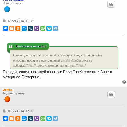
Свой человек
С
13 дек 2014, 17:28
о
о
б
щ
е
н
и
Екатенрина писал(а):
е
Снова прошу ваших молитв для болящей дочери Анны,чтобы
операция прошла в назначенный день!!!Чтобы дочь не
заболела!!!!!!!!! прошу помолитесь за нее!!!!!!!!!!!
Господи, спаси, помилуй и помоги Рабе Твоей болящей Анне и
матери ее Екатерине.
Delfina
Администратор
С
13 дек 2014, 17:55
о
о
б
щ