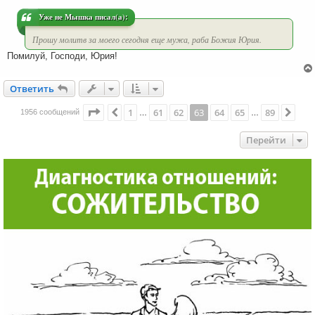
н
и
Уже не Мышка писал(а):
е
Прошу молитв за моего сегодня еще мужа, раба Божия Юрия.
Помилуй, Господи, Юрия!
Ответить
О
т
в
е
т
и
т
ь
Страница
63
из
89
1
61
62
63
64
65
89
Пред.
Сле
1956 сообщений
…
…
Перейти