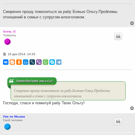
щ
е
н
Смиренно прошу помолиться за рабу Божью Ольгу.Проблемы
и
отношений в семье с супругом-алкоголиком.
е
Sveta_G
Товарищ
С
19 дек 2014, 14:33
о
о
б
щ
е
н
и
SamarinaAnna писал(а):
е
Смиренно прошу помолиться за рабу Божью Ольгу.Проблемы
отношений в семье с супругом-алкоголиком.
Господи, спаси и помилуй рабу Твою Ольгу!
Уже не Мышка
Свой человек