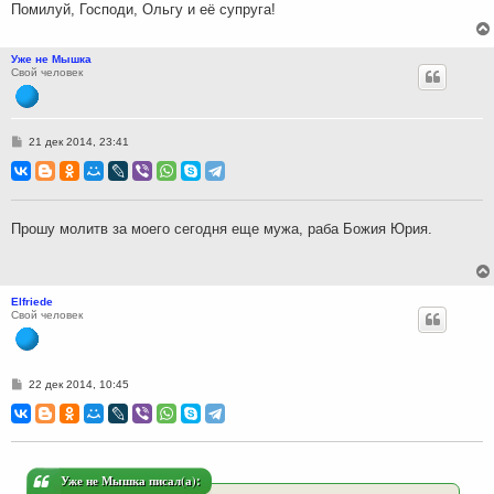
Помилуй, Господи, Ольгу и её супруга!
Уже не Мышка
Свой человек
С
21 дек 2014, 23:41
о
о
б
щ
е
н
Прошу молитв за моего сегодня еще мужа, раба Божия Юрия.
и
е
Elfriede
Свой человек
С
22 дек 2014, 10:45
о
о
б
щ
е
н
и
Уже не Мышка писал(а):
е