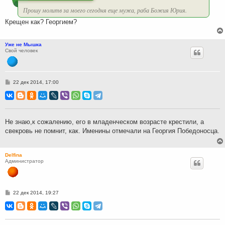
Прошу молитв за моего сегодня еще мужа, раба Божия Юрия.
Крещен как? Георгием?
Уже не Мышка
Свой человек
С
22 дек 2014, 17:00
о
о
б
щ
е
н
Не знаю,к сожалению, его в младенческом возрасте крестили, а
и
свекровь не помнит, как. Именины отмечали на Георгия Победоносца.
е
Delfina
Администратор
С
22 дек 2014, 19:27
о
о
б
щ
е