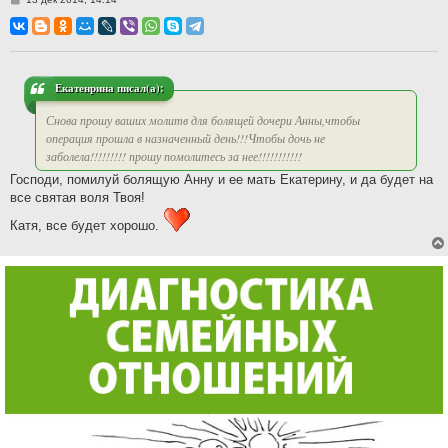
о
о
б
щ
е
н
и
Екатенрина писал(а):
е
Снова прошу ваших молитв для болящей дочери Анны,чтобы
операция прошла в назначенный день!!!Чтобы дочь не
заболела!!!!!!!!! прошу помолитесь за нее!!!!!!!!!!!
Господи, помилуй болящую Анну и ее мать Екатерину, и да будет на
все святая воля Твоя!
Катя, все будет хорошо.