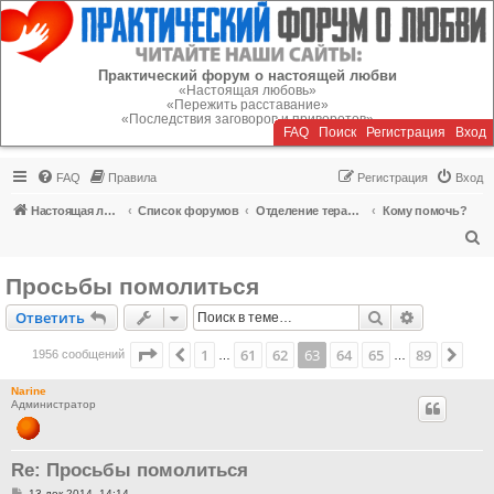
Регистрация
Практический форум о настоящей любви
«Настоящая любовь»
«Пережить расставание»
«Последствия заговоров и приворотов»
FAQ
Поиск
Р
е
г
и
с
т
р
а
ц
и
я
Вход
FAQ
Правила
Р
е
г
и
с
т
р
а
ц
и
я
Вход
Настоящая любовь
Список форумов
Отделение терапии
Кому помочь?
П
о
Просьбы помолиться
и
Ответить
Поиск
Расширен
О
т
в
е
т
и
т
ь
с
к
Страница
63
из
89
1
61
62
63
64
65
89
Пред.
Сле
1956 сообщений
…
…
Narine
Администратор
Re: Просьбы помолиться
С
13 дек 2014, 14:14