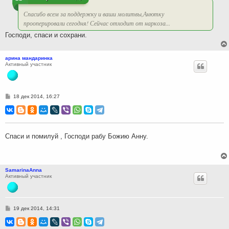
е
Спасибо всем за поддержку и ваши молитвы,Анютку
прооперировали сегодня! Сейчас отходит от наркоза...
Господи, спаси и сохрани.
арина мандаринка
Активный участник
С
18 дек 2014, 16:27
о
о
б
щ
е
н
Спаси и помилуй , Господи рабу Божию Анну.
и
е
SamarinaAnna
Активный участник
С
19 дек 2014, 14:31
о
о
б