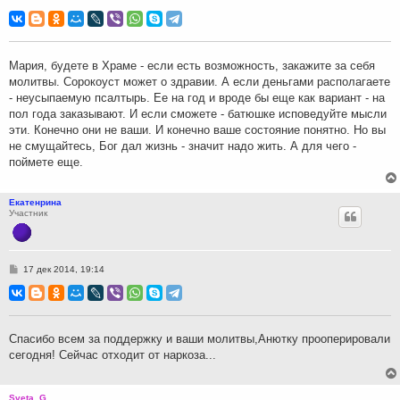
о
о
б
щ
е
н
Мария, будете в Храме - если есть возможность, закажите за себя
и
молитвы. Сорокоуст может о здравии. А если деньгами располагаете
е
- неусыпаемую псалтырь. Ее на год и вроде бы еще как вариант - на
пол года заказывают. И если сможете - батюшке исповедуйте мысли
эти. Конечно они не ваши. И конечно ваше состояние понятно. Но вы
не смущайтесь, Бог дал жизнь - значит надо жить. А для чего -
поймете еще.
Екатенрина
Участник
С
17 дек 2014, 19:14
о
о
б
щ
е
н
Спасибо всем за поддержку и ваши молитвы,Анютку прооперировали
и
сегодня! Сейчас отходит от наркоза...
е
Sveta_G