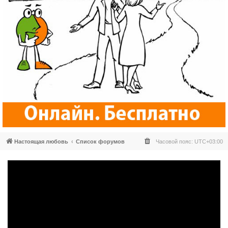
Настоящая любовь
Список форумов
Часовой пояс:
UTC+03:00