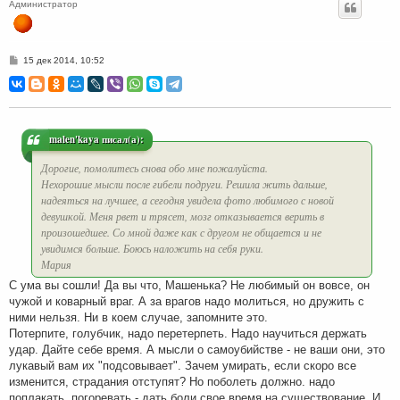
Администратор
С
15 дек 2014, 10:52
о
о
б
щ
е
н
и
malen'kaya писал(а):
е
Дорогие, помолитесь снова обо мне пожалуйста.
Нехорошие мысли после гибели подруги. Решила жить дальше,
надеяться на лучшее, а сегодня увидела фото любимого с новой
девушкой. Меня рвет и трясет, мозг отказывается верить в
произошедшее. Со мной даже как с другом не общается и не
увидимся больше. Боюсь наложить на себя руки.
Мария
С ума вы сошли! Да вы что, Машенька? Не любимый он вовсе, он
чужой и коварный враг. А за врагов надо молиться, но дружить с
ними нельзя. Ни в коем случае, запомните это.
Потерпите, голубчик, надо перетерпеть. Надо научиться держать
удар. Дайте себе время. А мысли о самоубийстве - не ваши они, это
лукавый вам их "подсовывает". Зачем умирать, если скоро все
изменится, страдания отступят? Но поболеть должно. надо
поплакать, погоревать - дать боли свое время на существование. И