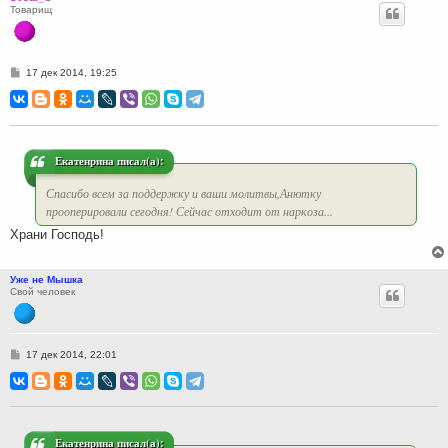
Товарищ
С
17 дек 2014, 19:25
о
о
б
щ
е
н
и
Екатенрина писал(а):
е
Спасибо всем за поддержку и ваши молитвы,Анютку
прооперировали сегодня! Сейчас отходит от наркоза...
Храни Господь!
Уже не Мышка
Свой человек
С
17 дек 2014, 22:01
о
о
б
щ
е
н
и
Екатенрина писал(а):