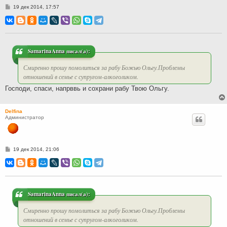
С
19 дек 2014, 17:57
о
о
б
щ
е
н
и
SamarinaAnna писал(а):
е
Смиренно прошу помолиться за рабу Божью Ольгу.Проблемы
отношений в семье с супругом-алкоголиком.
Господи, спаси, напрввь и сохрани рабу Твою Ольгу.
Delfina
Администратор
С
19 дек 2014, 21:06
о
о
б
щ
е
н
и
SamarinaAnna писал(а):
е
Смиренно прошу помолиться за рабу Божью Ольгу.Проблемы
отношений в семье с супругом-алкоголиком.