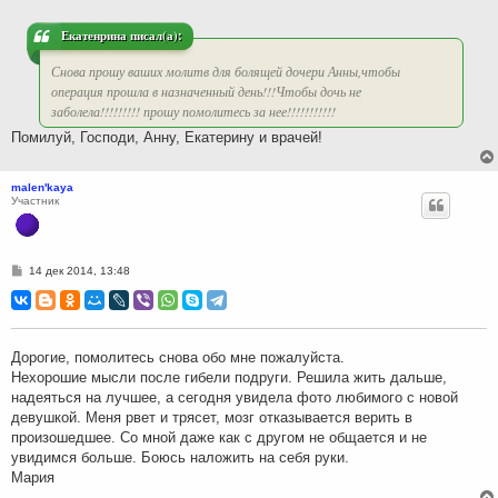
е
н
и
Екатенрина писал(а):
е
Снова прошу ваших молитв для болящей дочери Анны,чтобы
операция прошла в назначенный день!!!Чтобы дочь не
заболела!!!!!!!!! прошу помолитесь за нее!!!!!!!!!!!
Помилуй, Господи, Анну, Екатерину и врачей!
malen'kaya
Участник
С
14 дек 2014, 13:48
о
о
б
щ
е
н
Дорогие, помолитесь снова обо мне пожалуйста.
и
Нехорошие мысли после гибели подруги. Решила жить дальше,
е
надеяться на лучшее, а сегодня увидела фото любимого с новой
девушкой. Меня рвет и трясет, мозг отказывается верить в
произошедшее. Со мной даже как с другом не общается и не
увидимся больше. Боюсь наложить на себя руки.
Мария