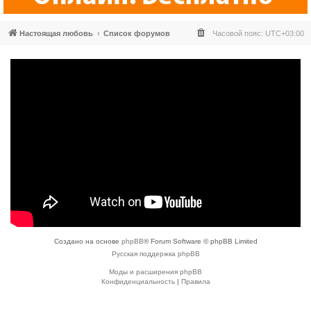
Настоящая любовь
Список форумов
Часовой пояс:
UTC+03:00
Создано на основе
phpBB
® Forum Software © phpBB Limited
Русская поддержка phpBB
Моды и расширения phpBB
Конфиденциальность
|
Правила