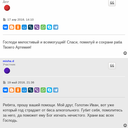
Друг
С
17 апр 2016, 14:10
о
о
б
щ
е
н
Господи милостивый и всемогущий! Спаси, помилуй и сохрани раба
и
Твоего Артемия!
е
misha.d
Участник
С
19 май 2016, 21:36
о
о
б
щ
е
н
Ребята, прошу вашей помощи. Мой друг, Голотин Иван, вот уже
и
который год страдает от беса алкогольного. Губит себя, помолитесь
е
за него, да поможет ему Бог изгнать нечистого. Храни вас всех
Господь.