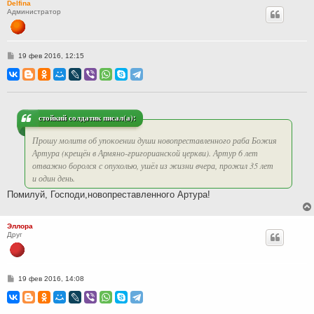
Delfina
Администратор
С
19 фев 2016, 12:15
о
о
б
щ
е
н
и
стойкий солдатик писал(а):
е
Прошу молитв об упокоении души новопреставленного раба Божия
Артура (крещён в Армяно-григорианской церкви). Артур 6 лет
отважно боролся с опухолью, ушёл из жизни вчера, прожил 35 лет
и один день.
Помилуй, Господи,новопреставленного Артура!
Эллора
Друг
С
19 фев 2016, 14:08
о
о
б
щ