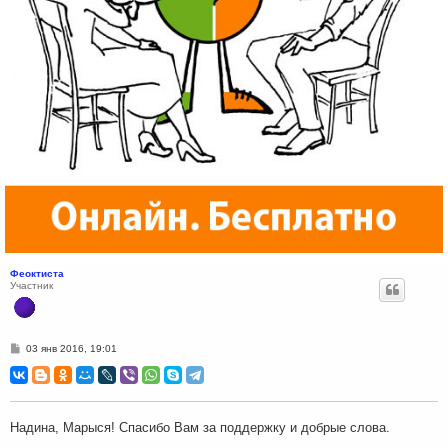
Феоктиста
Участник
С
03 янв 2016, 19:01
о
о
б
щ
е
н
Надина, Марыся! Спасибо Вам за поддержку и добрые слова.
и
е