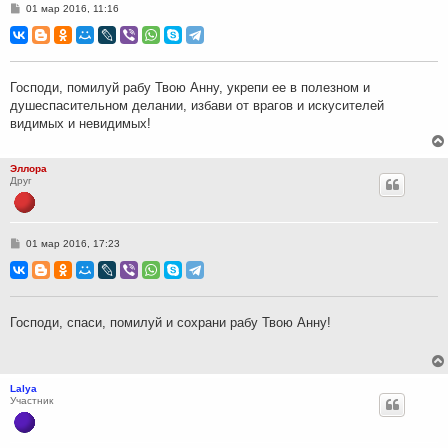
С
01 мар 2016, 11:16
о
о
б
щ
е
н
Господи, помилуй рабу Твою Анну, укрепи ее в полезном и
и
душеспасительном делании, избави от врагов и искусителей
е
видимых и невидимых!
Эллора
Друг
С
01 мар 2016, 17:23
о
о
б
щ
е
н
Господи, спаси, помилуй и сохрани рабу Твою Анну!
и
е
Lalya
Участник