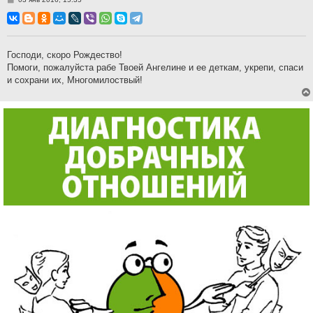
о
о
б
щ
е
н
Господи, скоро Рождество!
и
Помоги, пожалуйста рабе Твоей Ангелине и ее деткам, укрепи, спаси
е
и сохрани их, Многомилоствый!