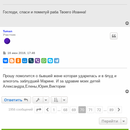
щ
е
н
Господи, спаси и помилуй раба Твоего Иоанна!
и
е
Tuman
Участник
С
16 июн 2016, 17:46
о
о
б
щ
е
н
Прошу помолится о бывшей жене которая ударилась и в блуд и
и
алкоголь заблудшей Марине. И за здравие моих детей
е
Александра,Елены,Юрия,Виктории
Ответить
О
т
в
е
т
и
т
ь
Страница
70
из
89
1
68
69
70
71
72
89
Пред.
Сле
1956 сообщений
…
…
Перейти