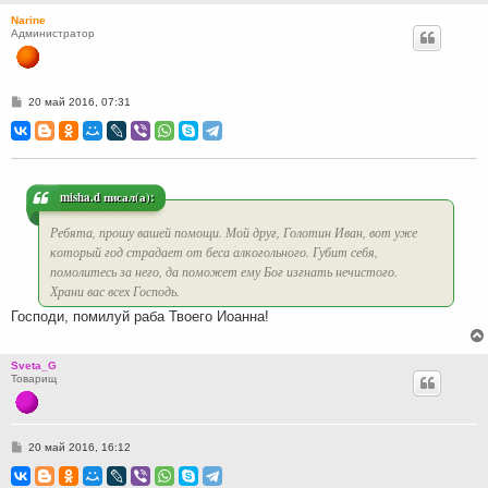
Narine
Администратор
С
20 май 2016, 07:31
о
о
б
щ
е
н
и
misha.d писал(а):
е
Ребята, прошу вашей помощи. Мой друг, Голотин Иван, вот уже
который год страдает от беса алкогольного. Губит себя,
помолитесь за него, да поможет ему Бог изгнать нечистого.
Храни вас всех Господь.
Господи, помилуй раба Твоего Иоанна!
Sveta_G
Товарищ
С
20 май 2016, 16:12
о
о
б