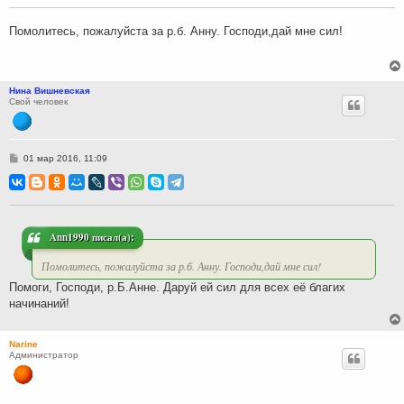
щ
е
н
Помолитесь, пожалуйста за р.б. Анну. Господи,дай мне сил!
и
е
Нина Вишневская
Свой человек
С
01 мар 2016, 11:09
о
о
б
щ
е
н
и
Ann1990 писал(а):
е
Помолитесь, пожалуйста за р.б. Анну. Господи,дай мне сил!
Помоги, Господи, р.Б.Анне. Даруй ей сил для всех её благих
начинаний!
Narine
Администратор