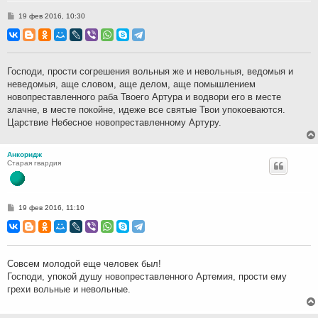
С
19 фев 2016, 10:30
о
о
б
щ
е
н
Господи, прости согрешения вольныя же и невольныя, ведомыя и
и
неведомыя, аще словом, аще делом, аще помышлением
е
новопреставленного раба Твоего Артура и водвори его в месте
злачне, в месте покойне, идеже все святые Твои упокоеваются.
Царствие Небесное новопреставленному Артуру.
Анкоридж
Старая гвардия
С
19 фев 2016, 11:10
о
о
б
щ
е
н
Совсем молодой еще человек был!
и
Господи, упокой душу новопреставленного Артемия, прости ему
е
грехи вольные и невольные.