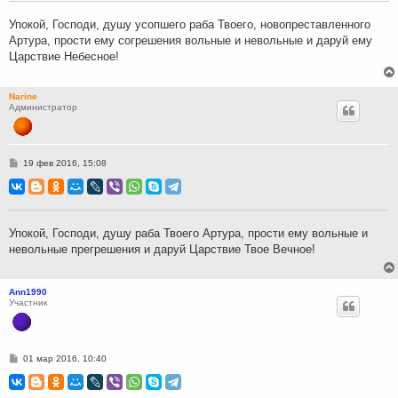
е
н
Упокой, Господи, душу усопшего раба Твоего, новопреставленного
и
Артура, прости ему согрешения вольные и невольные и даруй ему
е
Царствие Небесное!
Narine
Администратор
С
19 фев 2016, 15:08
о
о
б
щ
е
н
Упокой, Господи, душу раба Твоего Артура, прости ему вольные и
и
невольные прегрешения и даруй Царствие Твое Вечное!
е
Ann1990
Участник
С
01 мар 2016, 10:40
о
о
б