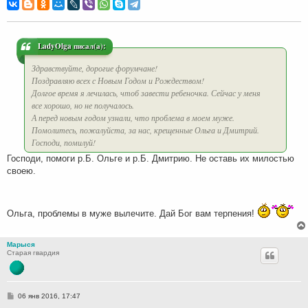
о
б
щ
е
н
и
LadyOlga писал(а):
е
Здравствуйте, дорогие форумчане!
Поздравляю всех с Новым Годом и Рождеством!
Долгое время я лечилась, чтоб завести ребеночка. Сейчас у меня
все хорошо, но не получалось.
А перед новым годом узнали, что проблема в моем муже.
Помолитесь, пожалуйста, за нас, крещенные Ольга и Дмитрий.
Господи, помилуй!
Господи, помоги р.Б. Ольге и р.Б. Дмитрию. Не оставь их милостью
своею.
Ольга, проблемы в муже вылечите. Дай Бог вам терпения!
Марыся
Старая гвардия
С
06 янв 2016, 17:47
о