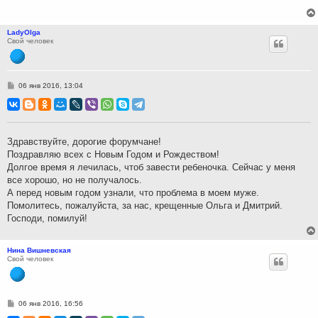
LadyOlga
Свой человек
С
06 янв 2016, 13:04
о
о
б
щ
е
н
Здравствуйте, дорогие форумчане!
и
Поздравляю всех с Новым Годом и Рождеством!
е
Долгое время я лечилась, чтоб завести ребеночка. Сейчас у меня
все хорошо, но не получалось.
А перед новым годом узнали, что проблема в моем муже.
Помолитесь, пожалуйста, за нас, крещенные Ольга и Дмитрий.
Господи, помилуй!
Нина Вишневская
Свой человек
С
06 янв 2016, 16:56
о