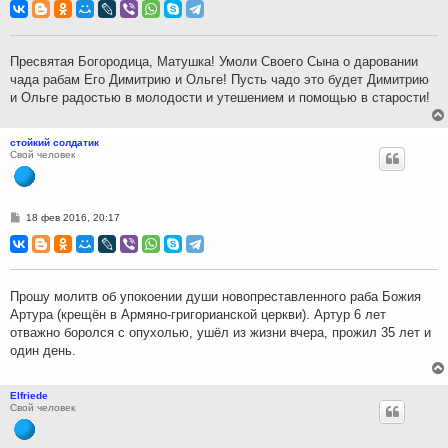
о
б
щ
е
н
Пресвятая Богородица, Матушка! Умоли Своего Сына о даровании
и
чада рабам Его Димитрию и Ольге! Пусть чадо это будет Димитрию
е
и Ольге радостью в молодости и утешением и помощью в старости!
стойкий солдатик
Свой человек
С
18 фев 2016, 20:17
о
о
б
щ
е
н
Прошу молитв об упокоении души новопреставленного раба Божия
и
Артура (крещён в Армяно-григорианской церкви). Артур 6 лет
е
отважно боролся с опухолью, ушёл из жизни вчера, прожил 35 лет и
один день.
Elfriede
Свой человек