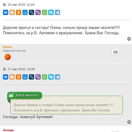
С
16 апр 2016, 11:44
о
о
б
щ
е
н
Дорогие братья и сестры! Очень сильно прошу ваших молитв!!!!!
и
Помолитесь за р.Б. Артемия о вразумлении. Храни Вас Господь.
е
Narine
Администратор
С
17 апр 2016, 13:08
о
о
б
щ
е
н
и
Lalya писал(а):
е
Дорогие братья и сестры! Очень сильно прошу ваших молитв!!!!!
Помолитесь за р.Б. Артемия о вразумлении. Храни Вас Господь.
Господи, помилуй Артемия!
Эллора