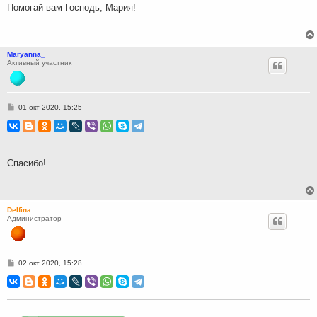
н
Помогай вам Господь, Мария!
и
е
Maryanna_
Активный участник
С
01 окт 2020, 15:25
о
о
б
щ
е
н
Спасибо!
и
е
Delfina
Администратор
С
02 окт 2020, 15:28
о
о
б
щ
е
н