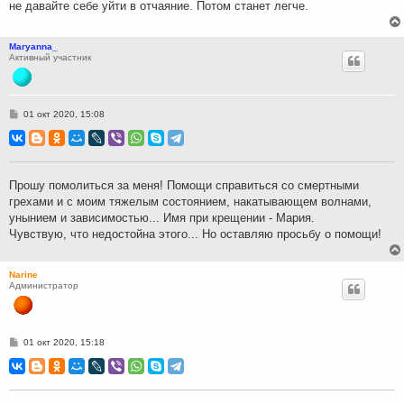
не давайте себе уйти в отчаяние. Потом станет легче.
Maryanna_
Активный участник
С
01 окт 2020, 15:08
о
о
б
щ
е
н
Прошу помолиться за меня! Помощи справиться со смертными
и
грехами и с моим тяжелым состоянием, накатывающем волнами,
е
унынием и зависимостью... Имя при крещении - Мария.
Чувствую, что недостойна этого... Но оставляю просьбу о помощи!
Narine
Администратор
С
01 окт 2020, 15:18
о
о
б
щ
е