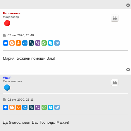
Рассветная
Модератор
С
02 окт 2020, 20:48
о
о
б
щ
е
н
Мария, Божией помощи Вам!
и
е
VitalP
Свой человек
С
02 окт 2020, 21:11
о
о
б
щ
е
н
Да благословит Вас Господь, Мария!
и
е