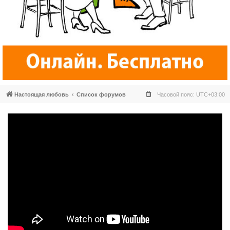
Настоящая любовь
Список форумов
Часовой пояс:
UTC+03:00