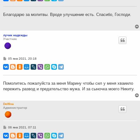
б
щ
е
н
Благодарю за молитвы. Вроде улучшение есть. Спасибо, Господи.
и
е
лучик надежды
Участник
С
05 янв 2021, 20:18
о
о
б
щ
е
н
Помолитесь пожалуйста за меня Марину чтобы сил у меня хваиило
и
пережить развод и предательство мужа. И за сыночка моего Никиту.
е
Delfina
Администратор
С
06 янв 2021, 07:11
о
о
б