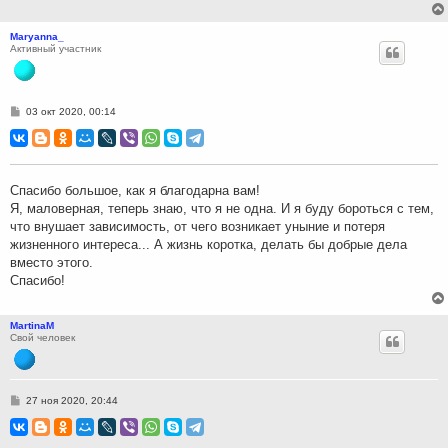
Maryanna_
Активный участник
С
03 окт 2020, 00:14
о
о
б
щ
е
н
Спасибо большое, как я благодарна вам!
и
Я, маловерная, теперь знаю, что я не одна. И я буду бороться с тем,
е
что внушает зависимость, от чего возникает уныние и потеря
жизненного интереса... А жизнь коротка, делать бы добрые дела
вместо этого.
Спасибо!
MartinaM
Свой человек
С
27 ноя 2020, 20:44
о
о
б
щ