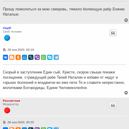
е
н
Прошу помолиться за мою свекровь, тяжело болеющую рабу Божию
и
Наталью.
е
VitalP
Свой человек
С
28 ноя 2020, 00:19
о
о
б
щ
е
н
Скоpый в заступлении Един сый, Хpисте, скоpое свыше покажи
и
посещение, страждущей рабе Твоей Наталии и избави от недуг и
е
гоpьких болезней и воздвигни во еже пети Тя и славити непpестанно,
молитвами Богоpодицы, Едине Человеколюбче.
Рассветная
Модератор
С
28 ноя 2020, 00:20
о
о