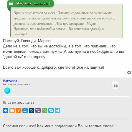
и
Maryanna_
писал(а):
↑
е
Прошу помолиться за меня! Помощи справиться со смертными
грехами и с моим тяжелым состоянием, накатывающем волнами,
унынием и зависимостью... Имя при крещении - Мария.
Чувствую, что недостойна этого... Но оставляю просьбу о
помощи!
Помилуй, Господи, Марию!
Дело не в том, что вы не достойны, а в том, что признали, что
молитвенная помощь вам нужна. А раз нужна и необходима, то вы
"достойны" и по адресу.
Всего вам хорошего, доброго, светлого! Всё наладится!
Maryanna_
Активный участник
С
02 окт 2020, 15:34
о
о
б
щ
е
н
Спасибо большое! Как меня поддержали Ваши теплые слова!
и
е