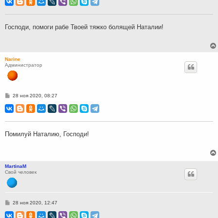
б
щ
е
н
Господи, помоги рабе Твоей тяжко болящей Наталии!
и
е
Narine
Администратор
С
28 ноя 2020, 08:27
о
о
б
щ
е
н
Помилуй Наталию, Господи!
и
е
MartinaM
Свой человек
С
28 ноя 2020, 12:47
о
о