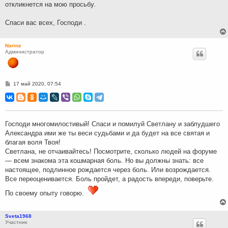
откликнется на мою просьбу.
Спаси вас всех, Господи .
Narine
Администратор
С
17 май 2020, 07:54
о
о
б
щ
е
н
Господи многомилостивый! Спаси и помилуй Светлану и заблудшего
и
Александра ими же ты веси судьбами и да будет на все святая и
е
благая воля Твоя!
Светлана, не отчаивайтесь! Посмотрите, сколько людей на форуме
— всем знакома эта кошмарная боль. Но вы должны знать: все
настоящее, подлинное рождается через боль. Или возрождается.
Все переоценивается. Боль пройдет, а радость впереди, поверьте.
По своему опыту говорю.
Sveta1968
Участник