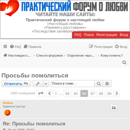
Регистрация
Практический форум о настоящей любви
«Настоящая любовь»
«Пережить расставание»
«Последствия заговоров и приворотов»
FAQ
Поиск
Р
е
г
и
с
т
р
а
ц
и
я
Вход
FAQ
Правила
Р
е
г
и
с
т
р
а
ц
и
я
Вход
Настоящая любовь
Список форумов
Отделение терапии
Кому помочь?
П
о
Просьбы помолиться
и
Ответить
Поиск
Расширен
О
т
в
е
т
и
т
ь
с
к
Страница
86
из
89
1
84
85
86
87
88
89
Пред.
След
1956 сообщений
…
Delfina
Администратор
Re: Просьбы помолиться
С
19 апр 2020, 15:02