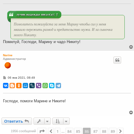
щ
е
н
и
лучик надежды
писал(а):
↑
е
Помолитесь пожалуйста за меня Марину чтобы сил у меня
хваиило пережить развод и предательство мужа. И за сыночка
моего Никиту.
Помилуй, Господи, Марину и чадо Никиту!
Narine
Администратор
С
06 янв 2021, 08:49
о
о
б
щ
е
н
Господи, помоги Марине и Никите!
и
е
Ответить
О
т
в
е
т
и
т
ь
Страница
86
из
89
1
84
85
86
87
88
89
Пред.
След
1956 сообщений
…