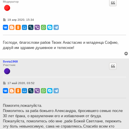
Модератор
С
19 апр 2020, 15:34
о
о
б
щ
е
н
Господи, благослови рабов Твоих Анастасию и младенца Софию,
и
даруй им здравие душевное и телесное!
е
Sveta1968
Участник
С
17 май 2020, 03:52
о
о
б
щ
е
н
Помогите,пожалуйста.
и
Помолитесь за раба божьего Александра, бросившего семью после
е
30 лет брака, о вразумлении его и избавления от блуда.
Пожалуйста, помолитесь обо мне ,рабе Божей Светлане, пережить
эту боль невыносимую, сама не справляюсь.Спасибо всем кто