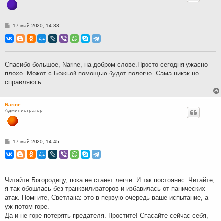
С
17 май 2020, 14:33
о
о
б
щ
е
н
Спасибо большое, Narine, на добром слове.Просто сегодня ужасно
и
плохо .Может с Божьей помощью будет полегче .Сама никак не
е
справляюсь.
Narine
Администратор
С
17 май 2020, 14:45
о
о
б
щ
е
н
Читайте Богородицу, пока не станет легче. И так постоянно. Читайте,
и
я так обошлась без транквилизаторов и избавилась от панических
е
атак. Помните, Светлана: это в первую очередь ваше испытание, а
уж потом горе.
Да и не горе потерять предателя. Простите! Спасайте сейчас себя,