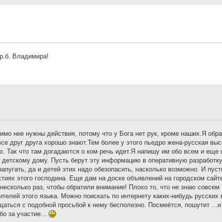
р.б. Владимира!
имо нее нужны действия, потому что у Бога нет рук, кроме наших.Я обр
се друг друга хорошо знают.Тем более у этого пьедро жена-русская выс
. Так что там догадаются о ком речь идет.Я напишу им обо всем и еще 
 детскому дому. Пусть берут эту информацию в оперативную разработку
 напугать, да и детей этих надо обезопасить, насколько возможно. И пуст
стиях этого господина. Еще дам на доске объявлений на городском сай
 несколько раз, чтобы обратили внимание! Плохо то, что не знаю совсем
телей этого языка. Можно поискать по интернету каких-нибудь русских 
аться с подобной просьбой к нему бесполезно. Посмеётся, пошутит ...и
бо за участие...