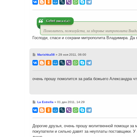
о
б
щ
е
н
и
Gebot писал(а):
е
Помолитесь, пожалуйста, за здоровье митрополита Влад
Господи, спаси и сохрани митрополита Владимира. Да п
С
Marishka58
»
29 ноя 2011, 06:00
о
о
б
щ
е
н
очень прошу помолится за раба божьего Александра чт
и
е
С
La Estrella
»
01 дек 2011, 14:29
о
о
б
щ
е
н
Дорогие друзья, очень прошу молитвенной помощи за м
и
покупатели и сильно давят за неуплаты поставщики. У 
е
душе.