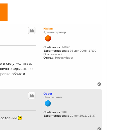
Narine
Администратор
Сообщения:
14890
Зарегистрирован:
08 дек 2008, 17:09
Пол:
женский
Откуда:
Новосибирск
те в силу молитвы,
 ничего сделать не
дравие обоих и
В
е
р
Gebot
н
Свой человек
у
т
ь
с
Сообщения:
209
Зарегистрирован:
29 окт 2011, 21:37
я
 состоянии
к
н
а
В