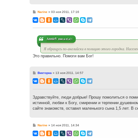
С
Narine
»
03 ноя 2011, 17:16
о
о
б
щ
е
н
и
AnnieV писал(а):
е
Я обращусь по-английски в полицию этого городка. Населен
Это правильно. Помоги вам Бог!
С
Викторка
»
13 ноя 2011, 14:57
о
о
б
щ
е
н
Здравствуйте, люди добрые! Прошу помолиться о поми
и
истинной, любви к Богу, смирении и терпении душевно
е
сайте знакомств, оставил маленького сына 1,5 лет. В 
С
Narine
»
14 ноя 2011, 14:34
о
о
б