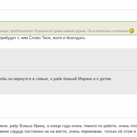
имира, предстоятеля Украинской православной церкви. Он в тяжелом состоянии
рибудет с ним Слово Твоя, воля и благодать.
обы он вернулся в семью, к рабе божьей Марине и к детям
еня, рабу Божью Ирину, в конце года очень тяжело по работе, очень пл
меня сердце постоянно не на месте, очень переживаю, только об этом и