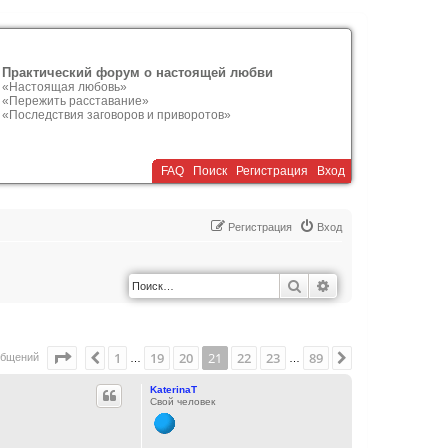
Практический форум о настоящей любви
«Настоящая любовь»
«Пережить расставание»
«Последствия заговоров и приворотов»
FAQ
Поиск
Р
е
г
и
с
т
р
а
ц
и
я
Вход
Р
е
г
и
с
т
р
а
ц
и
я
Вход
Поиск
Расширенный по
Страница
21
из
89
1
19
20
21
22
23
89
Пред.
След.
общений
…
…
KaterinaT
Свой человек