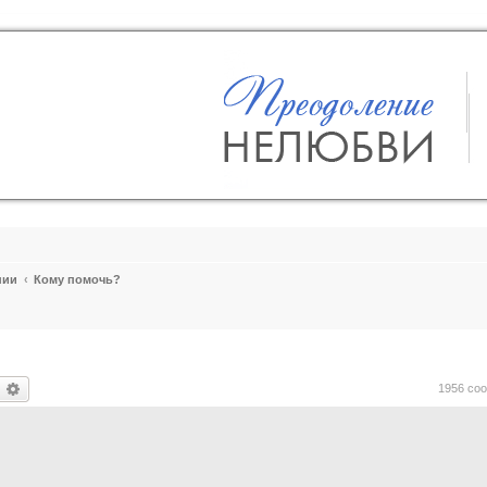
пии
Кому помочь?
оиск
Расширенный поиск
1956 со