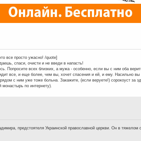
то все просто ужасно! /quote]
аешь, спаси, очисти и не введи в напасть!
сь. Попросите всех близких, а мужа - особенно, если вы с ним оба вери
дит все, и еще более, чем вы, хочет спасения и ей, и ему. Насильно вы
рядом с ним уже тоже больна. Закажите, (если веруете!) сорокоуст за з
 монастырь по интернету).
адимира, предстоятеля Украинской православной церкви. Он в тяжелом