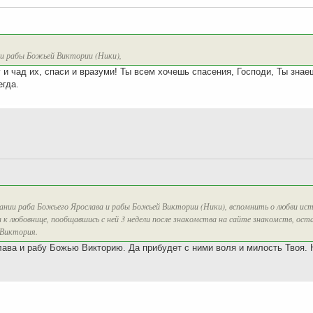
 и рабы Божьей Виктории (Ники),
и чад их, спаси и вразуми! Ты всем хочешь спасения, Господи, Ты знае
егда.
ании раба Божьего Ярослава и рабы Божьей Виктории (Ники), вспомнить о любви ист
а к любовнице, пообщавшись с ней 3 недели после знакомства на сайте знакомств, ост
. Виктория.
лава и рабу Божью Викторию. Да прибудет с ними воля и милость Твоя. 