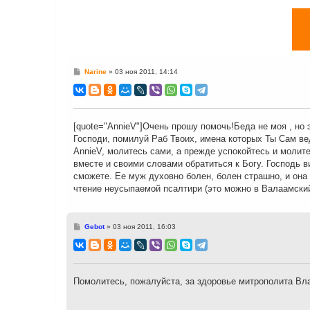
С
Narine
»
03 ноя 2011, 14:14
о
о
б
щ
е
н
[quote="AnnieV"]Очень прошу помочь!Беда не моя , но э
и
Господи, помилуй Раб Твоих, имена которых Ты Сам вед
е
AnnieV, молитесь сами, а прежде успокойтесь и молите
вместе и своими словами обратиться к Богу. Господь ви
сможете. Ее муж духовно болен, болен страшно, и она 
чтение неусыпаемой псалтири (это можно в Валаамский
С
Gebot
»
03 ноя 2011, 16:03
о
о
б
щ
е
н
Помолитесь, пожалуйста, за здоровье митрополита Вл
и
е