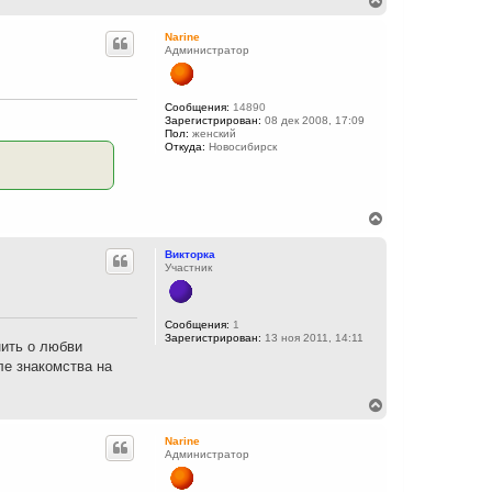
е
р
Narine
н
Администратор
у
т
ь
с
Сообщения:
14890
Зарегистрирован:
08 дек 2008, 17:09
я
Пол:
женский
к
Откуда:
Новосибирск
н
а
ч
а
л
В
у
е
р
Викторка
н
Участник
у
т
ь
с
Сообщения:
1
Зарегистрирован:
13 ноя 2011, 14:11
я
нить о любви
к
ле знакомства на
н
а
ч
В
а
е
л
р
Narine
у
н
Администратор
у
т