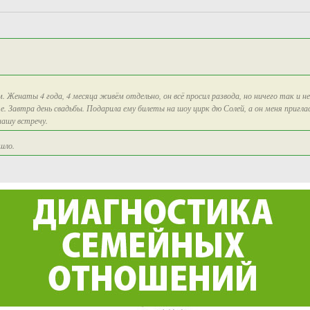
. Женаты 4 года, 4 месяца живём отдельно, он всё просил развода, но ничего так и не
е. Завтра день свадьбы. Подарила ему билеты на шоу цирк дю Солей, а он меня пригла
нашу встречу.
шло.