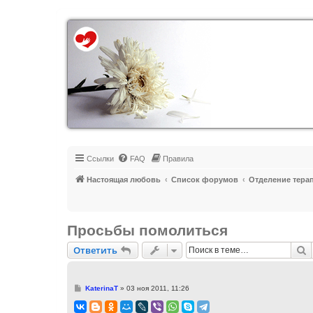
Регистрация
Ссылки
FAQ
Правила
Настоящая любовь
Список форумов
Отделение тера
Просьбы помолиться
Ответить
П
О
т
в
е
т
и
т
ь
С
KaterinaT
»
03 ноя 2011, 11:26
о
о
б