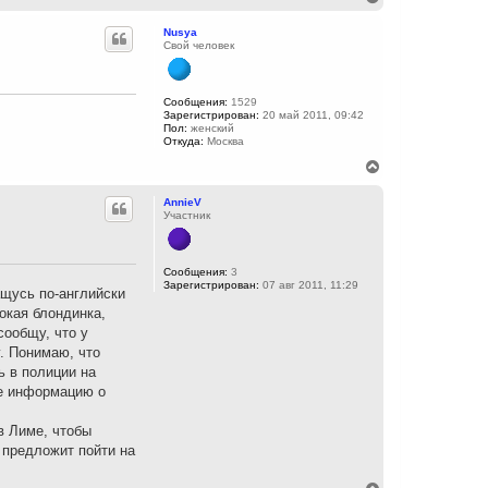
ч
е
а
р
Nusya
л
н
Свой человек
у
у
т
ь
с
Сообщения:
1529
Зарегистрирован:
20 май 2011, 09:42
я
Пол:
женский
к
Откуда:
Москва
н
а
В
ч
е
а
р
AnnieV
л
н
Участник
у
у
т
ь
с
Сообщения:
3
Зарегистрирован:
07 авг 2011, 11:29
я
ащусь по-английски
к
окая блондинка,
н
сообщу, что у
а
ч
. Понимаю, что
а
ь в полиции на
л
те информацию о
у
в Лиме, чтобы
 предложит пойти на
В