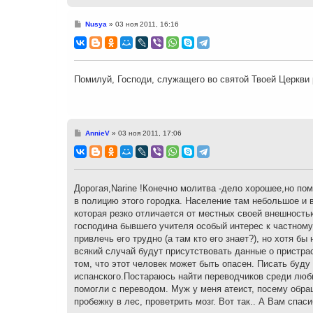
С
Nusya
»
03 ноя 2011, 16:16
о
о
б
щ
е
н
Помилуй, Господи, служащего во святой Твоей Церкви 
и
е
С
AnnieV
»
03 ноя 2011, 17:06
о
о
б
щ
е
н
Дорогая,Narine !Конечно молитва -дело хорошее,но пом
и
в полицию этого городка. Население там небольшое и в
е
которая резко отличается от местных своей внешностью
господина бывшего учителя особый интерес к частному
привлечь его трудно (а там кто его знает?), но хотя бы
всякий случай будут присутствовать данные о пристра
том, что этот человек может быть опасен. Писать буду
испанского.Постараюсь найти переводчиков среди люби
помогли с переводом. Муж у меня атеист, посему обращ
пробежку в лес, проветрить мозг. Вот так.. А Вам спаси