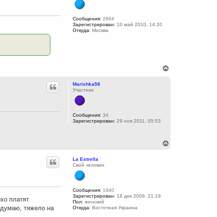
т
ь
с
Сообщения:
2664
Зарегистрирован:
10 май 2010, 14:20
я
Откуда:
Москва
к
н
а
ч
а
л
В
у
е
р
Marishka58
н
Участник
у
т
ь
с
Сообщения:
34
Зарегистрирован:
29 ноя 2011, 05:53
я
к
н
а
В
ч
е
а
р
La Estrella
л
н
Свой человек
у
у
т
ь
с
Сообщения:
1940
Зарегистрирован:
18 дек 2009, 21:19
я
охо платят
Пол:
женский
к
 думаю, тяжело на
Откуда:
Восточная Украина
н