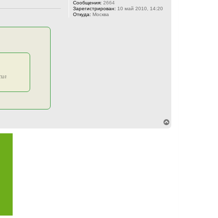
Сообщения:
2664
Зарегистрирован:
10 май 2010, 14:20
Откуда:
Москва
сил
В
е
р
н
у
т
ь
с
я
к
н
а
ч
а
л