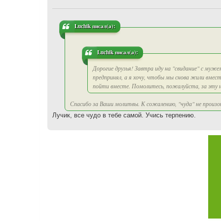
щ
е
н
и
Luchik писал(а):
е
Luchik писал(а):
Дорогие друзья! Завтра иду на "свидание" с мужем
предпринял, а я хочу, чтобы мы снова жили вмест
пойти вместе. Помолитесь, пожалуйста, за эту 
Спасибо за Ваши молитвы. К сожалению, "чуда" не произо
Лучик, все чудо в тебе самой. Учись терпению.