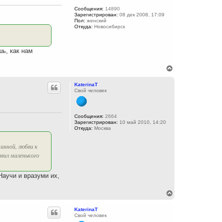
ь
с
Сообщения:
14890
Зарегистрирован:
08 дек 2008, 17:09
я
Пол:
женский
к
Откуда:
Новосибирск
н
а
ч
шь, как нам
а
л
у
В
е
р
KaterinaT
н
Свой человек
у
т
ь
с
Сообщения:
2664
Зарегистрирован:
10 май 2010, 14:20
я
Откуда:
Москва
к
н
а
инной, любви к
ч
авил маленького
а
л
у
Научи и вразуми их,
В
е
р
KaterinaT
н
Свой человек
у