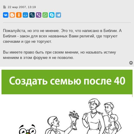
С
22 мар 2007, 13:19
о
о
б
щ
е
н
Пожалуйста, но это не мнение. Это то, что написано в Библии. А
и
Библия - закон для всех названных Вами религий, где торгуют
е
свечками и где не торгуют.
Вы имеете право быть при своем мнении, но называть истину
мнением в этом форуме я не позволю.