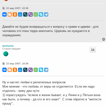
С
22 мар 2007, 16:36
о
о
б
щ
е
н
Давайте не будем возвращаться к вопросу о храме и церкви - для
и
человека это пока терра инкогнита. Церковь не нуждается в
е
оправданиях.
bashusha
Старая гвардия
С
22 мар 2007, 16:36
о
о
б
щ
е
н
Ну и насчет любви и религиозных вопросов.
и
Мое мнение - что любовь от веры не отделяется. Если же надо
е
отделить - вижу два пути:
1) порассуждать "всякое в жизни бывает, и у Ленки и у Петьки вона
как было, а почему - да кто ж его знает". С этим обратно в "милости
прошу";