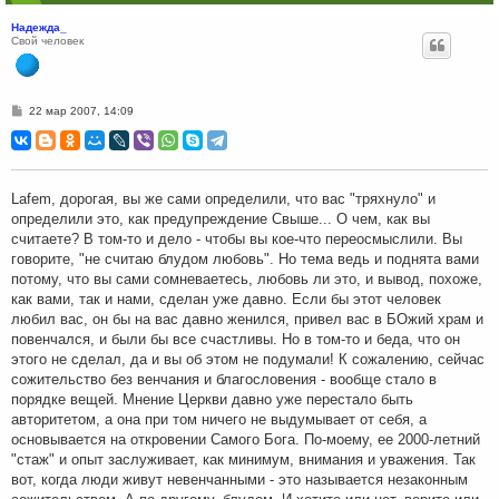
Надежда_
Свой человек
С
22 мар 2007, 14:09
о
о
б
щ
е
н
Lafem, дорогая, вы же сами определили, что вас "тряхнуло" и
и
определили это, как предупреждение Свыше... О чем, как вы
е
считаете? В том-то и дело - чтобы вы кое-что переосмыслили. Вы
говорите, "не считаю блудом любовь". Но тема ведь и поднята вами
потому, что вы сами сомневаетесь, любовь ли это, и вывод, похоже,
как вами, так и нами, сделан уже давно. Если бы этот человек
любил вас, он бы на вас давно женился, привел вас в БОжий храм и
повенчался, и были бы все счастливы. Но в том-то и беда, что он
этого не сделал, да и вы об этом не подумали! К сожалению, сейчас
сожительство без венчания и благословения - вообще стало в
порядке вещей. Мнение Церкви давно уже перестало быть
авторитетом, а она при том ничего не выдумывает от себя, а
основывается на откровении Самого Бога. По-моему, ее 2000-летний
"стаж" и опыт заслуживает, как минимум, внимания и уважения. Так
вот, когда люди живут невенчанными - это называется незаконным