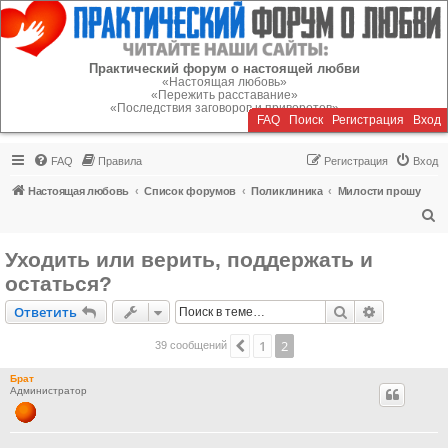
Регистрация
Практический форум о настоящей любви
«Настоящая любовь»
«Пережить расставание»
«Последствия заговоров и приворотов»
FAQ
Поиск
Р
е
г
и
с
т
р
а
ц
и
я
Вход
FAQ
Правила
Р
е
г
и
с
т
р
а
ц
и
я
Вход
Настоящая любовь
Список форумов
Поликлиника
Милости прошу
П
о
Уходить или верить, поддержать и
и
остаться?
с
Ответить
Поиск
Расширен
О
т
в
е
т
и
т
ь
к
1
2
Пред.
39 сообщений
Брат
Администратор