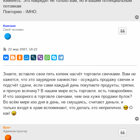
изменять. Это навредит не только вам, но и вашим потенциальным
потомкам
Повторяю - IMHO.
Княгиня
Свой человек
С
22 мар 2007, 16:22
о
о
б
щ
е
н
Знаете, вставлю свои пять копеек насчёт торговли свечками. Вам не
и
кажется, что это заурядное ханжество - осуждать продажу свечек и
е
подсчёт сдачи, если сами каждый день покупаете продукты, тряпки,
и прочую всячину? В нашем мире есть торговля. есть товарообмен.
И что зазорного в торговле свечами, чем она хуже продажи булок?
Во всём мире изо дня в день, не смущаясь, считают деньги, и
только входя в храм вспоминают, что делать это неприлично.
О
как!
Брат
Администратор