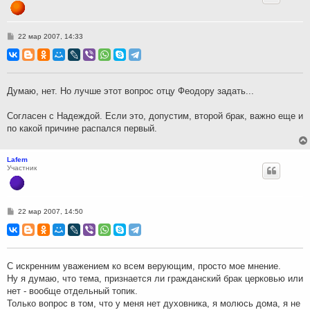
С
22 мар 2007, 14:33
о
о
б
щ
е
н
Думаю, нет. Но лучше этот вопрос отцу Феодору задать...
и
е
Согласен с Надеждой. Если это, допустим, второй брак, важно еще и
по какой причине распался первый.
Lafem
Участник
С
22 мар 2007, 14:50
о
о
б
щ
е
н
С искренним уважением ко всем верующим, просто мое мнение.
и
Ну я думаю, что тема, признается ли гражданский брак церковью или
е
нет - вообще отдельный топик.
Только вопрос в том, что у меня нет духовника, я молюсь дома, я не