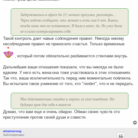
Задерживались в офисе до 23, ночные прогулки, разговоры...
Через неделю сообщает, что женат и есть сын 6 лет. Каюсь,
тогда меня это не остановило. Я была в шоке, да. Но уже была
не в силах контролировать себя
Такой контроль дает навык соблюдения правил. Никогда никому
несоблюдение правил не приносило счастья. Только временные
, который потом обязательно разбиваются стеклами внутрь.
Дальнейшие ваши отношения показали, что вы никогда не были
вдвоем. У него есть жена-она тоже участвовала в этих отношениях.
Так что, ваша исключительность перед ним моментально поблекла.
Вы испытали такое унижение от того, кто "любит", что и не передать.
Мне действительно стыдно и мерзко за своё поведение. На
будущее урок для себя я вынесла
Думаю, что вам еще и очень обидно. Обман своих чувств это
преступление против своей души и совести.
whatswrong
Заблокирован