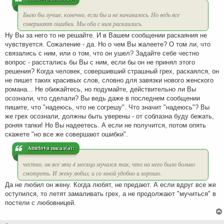
е
Было бы лучше, конечно, если бы и не начиналось. Но ведь все
совершают ошибки. Мы оба с ним раскаились.
Ну Вы за него то не решайте. И в Вашем сообщении раскаяния не
чувствуется. Сожаление - да. Но о чем Вы жалеете? О том ли, что
связались с ним, или о том, что он ушел? Задайте себе честно
вопрос - расстались бы Вы с ним, если бы он не принял этого
решения? Когда человек, совершивший страшный грех, раскаялся, он
не пишет таких красивых слов, словно для завязки нового женского
романа... Не обижайтесь, но подумайте, действительно ли Вы
осознали, что сделали? Вы ведь даже в последнем сообщении
пишите, что "надеюсь, что не согрешу". Что значит "надеюсь"? Вы
же грех осознали, должны быть уверены - от соблазна буду бежать,
роняя тапки! Но Вы надеетесь. А если не получится, потом опять
скажете "но все же совершают ошибки".
Ametova писал(а):
честно, он все эти 4 месяца мучался так, что на него было больно
смотреть. И жену любил, и со мной удобно и хорошо.
Да не любил он жену. Когда любят, не предают. А если вдруг все же
оступился, то летят замаливать грех, а не продолжают "мучиться" в
постели с любовницей.