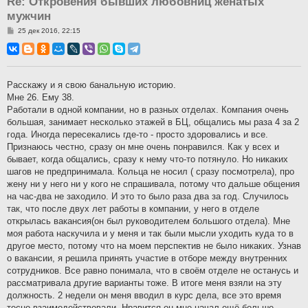
Re: Откровения бывших любовниц женатых
мужчин
С
25 дек 2016, 22:15
о
о
б
щ
е
н
Расскажу и я свою банальную историю.
и
Мне 26. Ему 38.
е
Работали в одной компании, но в разных отделах. Компания очень
большая, занимает несколько этажей в БЦ, общались мы раза 4 за 2
года. Иногда пересекались где-то - просто здоровались и все.
Признаюсь честно, сразу он мне очень понравился. Как у всех и
бывает, когда общались, сразу к нему что-то потянуло. Но никаких
шагов не предпринимала. Кольца не носил ( сразу посмотрела), про
жену ни у него ни у кого не спрашивала, потому что дальше общения
на час-два не заходило. И это то было раза два за год. Случилось
так, что после двух лет работы в компании, у него в отделе
открылась вакансия(он был руководителем большого отдела). Мне
моя работа наскучила и у меня и так были мысли уходить куда то в
другое место, потому что на моем перспектив не было никаких. Узнав
о вакансии, я решила принять участие в отборе между внутренних
сотрудников. Все равно понимала, что в своём отделе не останусь и
рассматривала другие варианты тоже. В итоге меня взяли на эту
должность. 2 недели он меня вводил в курс дела, все это время
тесно взаимодействовали. Нравится он мне начал ещё больше.