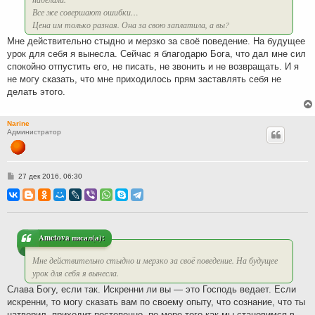
Все же совершают ошибки…
Цена им только разная. Она за свою заплатила, а вы?
Мне действительно стыдно и мерзко за своё поведение. На будущее
урок для себя я вынесла. Сейчас я благодарю Бога, что дал мне сил
спокойно отпустить его, не писать, не звонить и не возвращать. И я
не могу сказать, что мне приходилось прям заставлять себя не
делать этого.
Narine
Администратор
С
27 дек 2016, 06:30
о
о
б
щ
е
н
и
Ametova писал(а):
е
Мне действительно стыдно и мерзко за своё поведение. На будущее
урок для себя я вынесла.
Слава Богу, если так. Искренни ли вы — это Господь ведает. Если
искренни, то могу сказать вам по своему опыту, что сознание, что ты
натворил, приходит постепенно, по мере того как мы становимся в