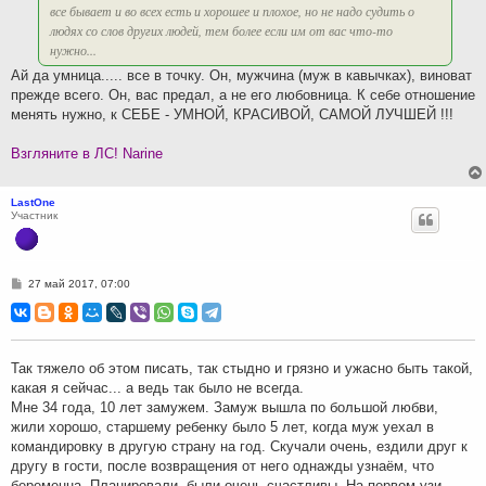
все бывает и во всех есть и хорошее и плохое, но не надо судить о
людях со слов других людей, тем более если им от вас что-то
нужно...
Ай да умница..... все в точку. Он, мужчина (муж в кавычках), виноват
прежде всего. Он, вас предал, а не его любовница. К себе отношение
менять нужно, к СЕБЕ - УМНОЙ, КРАСИВОЙ, САМОЙ ЛУЧШЕЙ !!!
Взгляните в ЛС! Narine
LastOne
Участник
С
27 май 2017, 07:00
о
о
б
щ
е
н
Так тяжело об этом писать, так стыдно и грязно и ужасно быть такой,
и
какая я сейчас... а ведь так было не всегда.
е
Мне 34 года, 10 лет замужем. Замуж вышла по большой любви,
жили хорошо, старшему ребенку было 5 лет, когда муж уехал в
командировку в другую страну на год. Скучали очень, ездили друг к
другу в гости, после возвращения от него однажды узнаём, что
беременна. Планировали, были очень счастливы. На первом узи