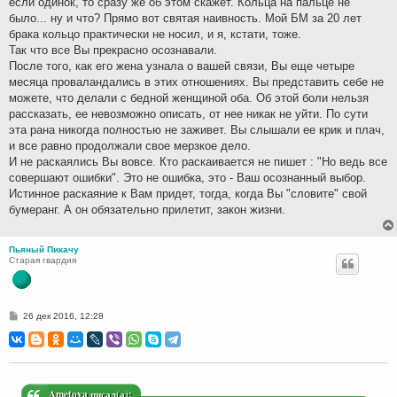
если одинок, то сразу же об этом скажет. Кольца на пальце не
было... ну и что? Прямо вот святая наивность. Мой БМ за 20 лет
брака кольцо практически не носил, и я, кстати, тоже.
Так что все Вы прекрасно осознавали.
После того, как его жена узнала о вашей связи, Вы еще четыре
месяца проваландались в этих отношениях. Вы представить себе не
можете, что делали с бедной женщиной оба. Об этой боли нельзя
рассказать, ее невозможно описать, от нее никак не уйти. По сути
эта рана никогда полностью не заживет. Вы слышали ее крик и плач,
и все равно продолжали свое мерзкое дело.
И не раскаялись Вы вовсе. Кто раскаивается не пишет : "Но ведь все
совершают ошибки". Это не ошибка, это - Ваш осознанный выбор.
Истинное раскаяние к Вам придет, тогда, когда Вы "словите" свой
бумеранг. А он обязательно прилетит, закон жизни.
Пьяный Пикачу
Старая гвардия
С
26 дек 2016, 12:28
о
о
б
щ
е
н
и
Ametova писал(а):