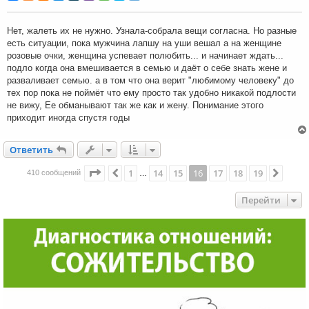
б
щ
е
н
Нет, жалеть их не нужно. Узнала-собрала вещи согласна. Но разные
и
есть ситуации, пока мужчина лапшу на уши вешал а на женщине
е
розовые очки, женщина успевает полюбить... и начинает ждать...
подло когда она вмешивается в семью и даёт о себе знать жене и
разваливает семью. а в том что она верит "любимому человеку" до
тех пор пока не поймёт что ему просто так удобно никакой подлости
не вижу, Ее обманывают так же как и жену. Понимание этого
приходит иногда спустя годы
Ответить
О
т
в
е
т
и
т
ь
Страница
16
из
19
1
14
15
16
17
18
19
Пред.
След.
410 сообщений
…
Перейти