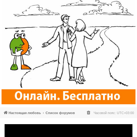
Настоящая любовь
Список форумов
Часовой пояс:
UTC+03:00