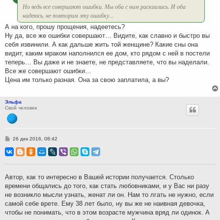
Но ведь все совершают ошибки. Мы оба с ним раскаились. И оба
надеюсь, не повторим эту ошибку...
А на кого, прошу прощения, надеетесь?
Ну да, все же ошибки совершают… Видите, как славно и быстро вы
себя извинили. А как дальше жить той женщине? Какие сны она
видит, каким мраком наполнился ее дом, кто рядом с ней в постели
теперь… Вы даже и не знаете, не представляете, что вы наделали.
Все же совершают ошибки…
Цена им только разная. Она за свою заплатила, а вы?
Эльфа
Свой человек
С
26 дек 2016, 08:42
о
о
б
щ
е
н
Автор, как то интересно в Вашей истории получается. Столько
и
времени общались до того, как стать любовниками, и у Вас ни разу
е
не возникло мысли узнать, женат ли он. Нам то лгать не нужно, если
самой себе врете. Ему 38 лет было, ну вы же не наивная девочка,
чтобы не понимать, что в этом возрасте мужчина вряд ли одинок. А