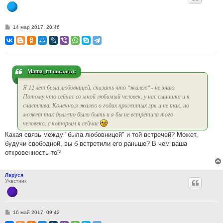
С
14 мар 2017, 20:46
о
о
б
щ
е
н
и
Mama_ru писал(а):
е
Я 12 лет была любовницей, сказать что "жалею" - не знаю.
Потому что сейчас со мной любимый человек, у нас сынишка и я
счастлива. Конечно,я жалею о годах прожитых зря и не так, но
может так должно было быть и я бы не встретила того
человека, с которым я сейчас
Какая связь между "была любовницей" и той встречей? Может,
будучи свободной, вы б встретили его раньше? В чем ваша
откровенность-то?
Ларуся
Участник
С
16 май 2017, 09:42
о