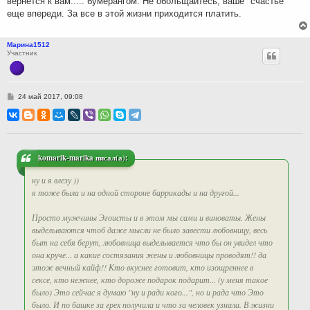
вернется к вам..... бумерангом. Не обольщайтесь, ваше "счастье"
еще впереди. За все в этой жизни приходится платить.
Марина1512
Участник
С
24 май 2017, 09:08
о
о
б
щ
е
н
и
komarik-marika писал(а):
е
ну и я влезу ))
я тоже была и на одной стороне баррикады и на другой...
Просто мужчины Эгоисты и в этом мы сами и виноваты. Жены
выделываются чтоб даже мысли не было завести любовницу, весь
быт на себя берут, любовница выделывается что бы он увидел что
она круче... а какие состязания жены и любовницы проводят!! да
этож вечный кайф!! Кто вкуснее готовит, кто изощреннее в
сексе, кто нежнее, кто дороже подарок подарит... (у меня такое
было) Это сейчас я думаю "ну и ради кого...", но и рада что Это
было. И по башке за грех получила и что за человек узнала. В жизни