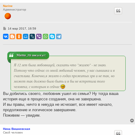
Narine
Администратор
С
14 мар 2017, 16:59
о
о
б
щ
е
н
и
Mama_ru писал(а):
е
Я 12 лет была любовницей, сказать что "жалею" - не знаю.
Потому что сейчас со мной любимый человек, у нас сынишка и я
счастлива. Конечно,я жалею о годах прожитых зря и не так, но
может так должно было быть и я бы не встретила того
человека, с которым я сейчас
Вы добились своего, любовник ушел из семьи? Ну тогда ваша
история еще в процессе создания, она не завершена.
И вы правы, ничто в никуда не исчезает, все имеет начало,
продолжение и логическое завершение.
Поживем — увидим.
Нина Вишневская
Свой человек