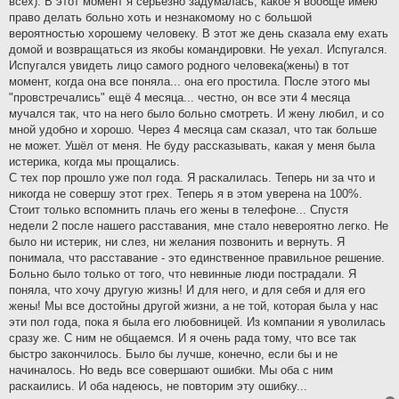
всех). В этот момент я серьёзно задумалась, какое я вообще имею
право делать больно хоть и незнакомому но с большой
вероятностью хорошему человеку. В этот же день сказала ему ехать
домой и возвращаться из якобы командировки. Не уехал. Испугался.
Испугался увидеть лицо самого родного человека(жены) в тот
момент, когда она все поняла... она его простила. После этого мы
"провстречались" ещё 4 месяца... честно, он все эти 4 месяца
мучался так, что на него было больно смотреть. И жену любил, и со
мной удобно и хорошо. Через 4 месяца сам сказал, что так больше
не может. Ушёл от меня. Не буду рассказывать, какая у меня была
истерика, когда мы прощались.
С тех пор прошло уже пол года. Я раскалилась. Теперь ни за что и
никогда не совершу этот грех. Теперь я в этом уверена на 100%.
Стоит только вспомнить плачь его жены в телефоне... Спустя
недели 2 после нашего расставания, мне стало невероятно легко. Не
было ни истерик, ни слез, ни желания позвонить и вернуть. Я
понимала, что расставание - это единственное правильное решение.
Больно было только от того, что невинные люди пострадали. Я
поняла, что хочу другую жизнь! И для него, и для себя и для его
жены! Мы все достойны другой жизни, а не той, которая была у нас
эти пол года, пока я была его любовницей. Из компании я уволилась
сразу же. С ним не общаемся. И я очень рада тому, что все так
быстро закончилось. Было бы лучше, конечно, если бы и не
начиналось. Но ведь все совершают ошибки. Мы оба с ним
раскаились. И оба надеюсь, не повторим эту ошибку...