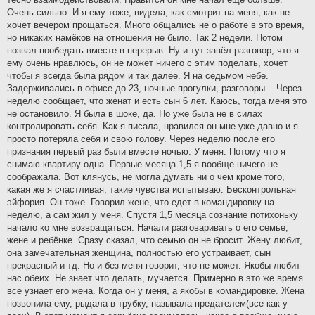
Очень сильно. И я ему тоже, видела, как смотрит на меня, как не
хочет вечером прощаться. Много общались не о работе в это время,
но никаких намёков на отношения не было. Так 2 недели. Потом
позвал пообедать вместе в перерыв. Ну и тут завёл разговор, что я
ему очень нравлюсь, он не может ничего с этим поделать, хочет
чтобы я всегда была рядом и так далее. Я на седьмом небе.
Задерживались в офисе до 23, ночные прогулки, разговоры... Через
неделю сообщает, что женат и есть сын 6 лет. Каюсь, тогда меня это
не остановило. Я была в шоке, да. Но уже была не в силах
контролировать себя. Как я писала, нравился он мне уже давно и я
просто потеряла себя и свою голову. Через неделю после его
признания первый раз были вместе ночью. У меня. Потому что я
снимаю квартиру одна. Первые месяца 1,5 я вообще ничего не
соображала. Вот клянусь, не могла думать ни о чем кроме того,
какая же я счастливая, такие чувства испытываю. Бесконтрольная
эйфория. Он тоже. Говорил жене, что едет в командировку на
неделю, а сам жил у меня. Спустя 1,5 месяца сознание потихоньку
начало ко мне возвращаться. Начали разговаривать о его семье,
жене и ребёнке. Сразу сказал, что семью он не бросит. Жену любит,
она замечательная женщина, полностью его устраивает, сын
прекрасный и тд. Но и без меня говорит, что не может. Якобы любит
нас обеих. Не знает что делать, мучается. Примерно в это же время
все узнает его жена. Когда он у меня, а якобы в командировке. Жена
позвонила ему, рыдала в трубку, называла предателем(все как у