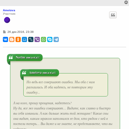
Ametova
Участник
С
26 дек 2016, 23:38
о
о
б
щ
е
н
и
Narine писал(а):
е
Ametova писал(а):
Но ведь все совершают ошибки. Мы оба с ним
раскаились. И оба надеюсь, не повторим эту
ошибку...
А на кого, прошу прощения, надеетесь?
Ну да, все же ошибки совершают… Видите, как славно и быстро
вы себя извинили. А как дальше жить той женщине? Какие сны
она видит, каким мраком наполнился ее дом, кто рядом с ней в
постели теперь… Вы даже и не знаете, не представляете, что вы
наделали.