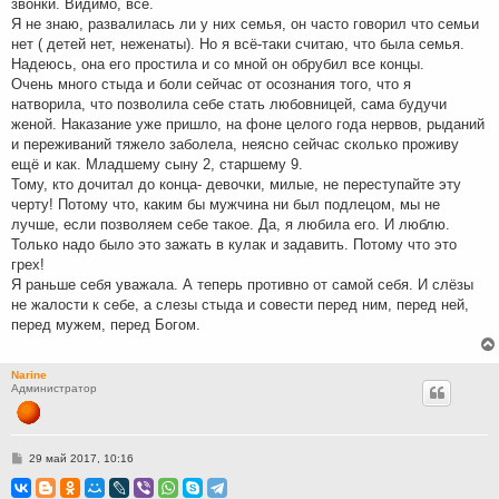
звонки. Видимо, всё.
Я не знаю, развалилась ли у них семья, он часто говорил что семьи
нет ( детей нет, неженаты). Но я всё-таки считаю, что была семья.
Надеюсь, она его простила и со мной он обрубил все концы.
Очень много стыда и боли сейчас от осознания того, что я
натворила, что позволила себе стать любовницей, сама будучи
женой. Наказание уже пришло, на фоне целого года нервов, рыданий
и переживаний тяжело заболела, неясно сейчас сколько проживу
ещё и как. Младшему сыну 2, старшему 9.
Тому, кто дочитал до конца- девочки, милые, не переступайте эту
черту! Потому что, каким бы мужчина ни был подлецом, мы не
лучше, если позволяем себе такое. Да, я любила его. И люблю.
Только надо было это зажать в кулак и задавить. Потому что это
грех!
Я раньше себя уважала. А теперь противно от самой себя. И слёзы
не жалости к себе, а слезы стыда и совести перед ним, перед ней,
перед мужем, перед Богом.
Narine
Администратор
С
29 май 2017, 10:16
о
о
б