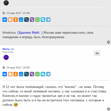
С
13 мар 2017, 21:00
о
о
б
щ
е
н
Ametova,
(Удалено Мейт. )
Желаю вам переосмыслить свое
и
поведение и впредь быть благоразумнее.
е
Mama_ru
Участник
С
14 мар 2017, 16:50
о
о
б
щ
е
н
Я 12 лет была любовницей, сказать что "жалею" - не знаю. Потому
и
что сейчас со мной любимый человек, у нас сынишка и я счастлива.
е
Конечно,я жалею о годах прожитых зря и не так, но может так
должно было быть и я бы не встретила того человека, с которым я
сейчас