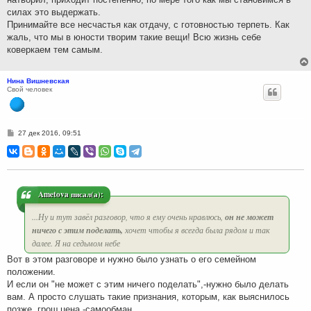
силах это выдержать.
Принимайте все несчастья как отдачу, с готовностью терпеть. Как
жаль, что мы в юности творим такие вещи! Всю жизнь себе
коверкаем тем самым.
Нина Вишневская
Свой человек
С
27 дек 2016, 09:51
о
о
б
щ
е
н
и
Ametova писал(а):
е
...Ну и тут завёл разговор, что я ему очень нравлюсь,
он не может
ничего с этим поделать,
хочет чтобы я всегда была рядом и так
далее. Я на седьмом небе
Вот в этом разговоре и нужно было узнать о его семейном
положении.
И если он "не может с этим ничего поделать",-нужно было делать
вам. А просто слушать такие признания, которым, как выяснилось
позже, грош цена,-самообман.