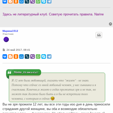
о
б
щ
е
н
Здесь не литературный клуб. Советую прочитать правила. Narine
и
е
Марина1512
Участник
С
24 май 2017, 08:41
о
о
б
щ
е
н
и
Mama_ru писал(а):
е
Я 12 лет была любовницей, сказать что "жалею" - не знаю.
Потому что сейчас со мной любимый человек, у нас сынишка и я
счастлива. Конечно,я жалею о годах прожитых зря и не так, но
может так должно было быть и я бы не встретила того
человека, с которым я сейчас
Вы не зря прожили 12 лет, вы все эти годы изо дня в день приносили
страдания другой женщине, вы оба и возмездие обязательно