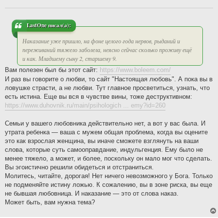
щ
е
н
и
LastOne писал(а):
е
Наказание уже пришло, на фоне целого года нервов, рыданий и
переживаний тяжело заболела, неясно сейчас сколько проживу ещё
и как. Младшему сыну 2, старшему 9.
Вам полезен был бы этот сайт:
https://www.boleem.com/
И раз вы говорите о любви, то сайт "Настоящая любовь". А пока вы в
ловушке страсти, а не любви. Тут главное просветиться, узнать, что
есть истина. Еще вы вся в чувстве вины, тоже деструктивном:
https://www.duhovnik.ru/main/psihologich ... emy?id=260
Семьи у вашего любовника действительно нет, а вот у вас была. И
утрата ребенка — ваша с мужем общая проблема, когда вы оцените
это как взрослая женщина, вы иначе сможете взглянуть на ваши
слова, которые суть самооправдание, индульгенция. Ему было не
менее тяжело, а может, и более, поскольку он мало мог что сделать.
Вы эгоистично решили обидеться и отстраниться.
Молитесь, читайте, дорогая! Нет ничего невозможного у Бога. Только
не подменяйте истину ложью. К сожалению, вы в зоне риска, вы еще
не бывшая любовница. И наказание — это от слова наказ.
Может быть, вам нужна тема?