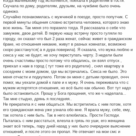
Когда маленькому год исполнился, поехала к родителям в гости.
Скучала по дому, родителям, друзьям, на чужбине было очень
одиноко.
Случайно познакомилась с мужчиной в поезде, просто попутчик. С
первой минуты общения словно встретила человека, которого знаю
всю жизнь. Так меня это поразило тогда. Я рассказала о себе что
замужем, двое детей. В первую нашу встречу просто гуляли по
городу, он сказал что был 2 раза женат, сейчас живет в гражданском
браке, но отношения никакие, живут в разных комнатах, возможно
скоро расстанутся( а я дура поверила). Я сказала, что мужа люблю и
секса у нас не будет, не хочу переступать черту. 3 недели были
очень счастливы просто потому что общались, он взял отпуск ,
приехал к нам в город ( тут тоже его родители) , снял квартиру в
соседнем с моим домом, где мы встречались. Секса не было. Это
меня отчасти и подкупило. Потом он меня с детьми проводил, оччч
помог, мы уехали домой к папе и к мужу. Я очень переживала что с
мужем испортятся отношения, но всё было как обычно. Вот тут надо
было остановиться. Прошу у Бога прощения, что же ч наделала...
Так мне стыдно, дрянь я последняя..
Не прекратила я с ним общаться. Мы встретились с ним потом, хотя
его гражданская жена уже узнала обо мне. Я врала мужу, себе, ему,
так хотела с ним быть. Так в него влюбилась. Прости Господи.
Пыталась с ним расстаться, влезла в грязь по уши, его женщина
знает всё теперь, пару дней назад у них было очередное выяснение
отношений, и после этого он пропал. Не отвечает на мои смс и