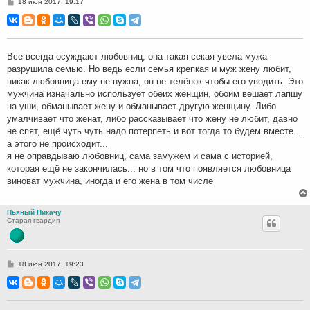
С
18 июн 2017, 19:17
о
о
б
щ
е
н
Все всегда осуждают любовниц, она такая секая увела мужа-
и
разрушила семью. Но ведь если семья крепкая и муж жену любит,
е
никак любовница ему не нужна, он не телёнок чтобы его уводить. Это
мужчина изначально использует обеих женщин, обоим вешает лапшу
на уши, обманывает жену и обманывает другую женщину. Либо
умалчивает что женат, либо рассказывает что жену не любит, давно
не спят, ещё чуть чуть надо потерпеть и вот тогда то будем вместе...
а этого не происходит...
я не оправдываю любовниц, сама замужем и сама с историей,
которая ещё не закончилась... но в том что появляется любовница
виноват мужчина, иногда и его жена в том числе
Пьяный Пикачу
Старая гвардия
С
18 июн 2017, 19:23
о
о
б
щ
е