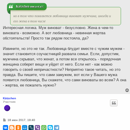
н
и
Kätzchen писал(а):
е
но в том что появляется любовница виноват мужчина, иногда и
его жена в том числе
Интересная логика. Муж виноват - безусловно. Жена в чем-то
виновата - возможно. А вот любовница - невинная жертва
обстоятельств! Просто так рядом постояла, да?
Извините, но это не так. Любовница блудит вместе с чужим мужем -
значит становится соучастницей развала семьи. Если, допустим,
мужчина скрывал, что женат, а потом все открылось - порядочная
женщина соберет вещи и уйдет от него. Если нет - как можно
говорить о своей непричастности? Неприятно такое читать, но это
правда. Вы пишите, что сами замужем, вот если у Вашего мужа
появится любовница, Вы скажете, что сами виноваты во всем? А она
- жертва, ее пожалеть нужно?
Kätzchen
Участник
С
18 июн 2017, 19:40
о
о