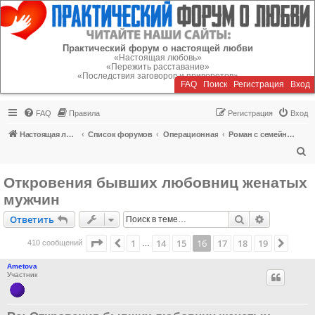
Регистрация
Практический форум о настоящей любви
«Настоящая любовь»
«Пережить расставание»
«Последствия заговоров и приворотов»
FAQ
Поиск
Р
е
г
и
с
т
р
а
ц
и
я
Вход
FAQ
Правила
Р
е
г
и
с
т
р
а
ц
и
я
Вход
Настоящая любовь
Список форумов
Операционная
Роман с семейным человеком
П
о
Откровения бывших любовниц женатых
и
мужчин
с
Ответить
Поиск
Расширен
О
т
в
е
т
и
т
ь
к
Страница
16
из
19
1
14
15
16
17
18
19
Пред.
След.
410 сообщений
…
Ametova
Участник