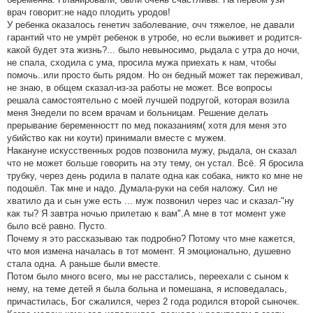
врач говорит:не надо плодить уродов!
У ребенка оказалось генетич заболевание, очч тяжелое, не давали
гарантий что не умрёт ребенок в утробе, но если выживет и родится-
какой будет эта жизнь?... было невыносимо, рыдала с утра до ночи,
не спала, сходила с ума, просила мужа приехать к нам, чтобы
помочь..или просто быть рядом. Но он бедный может так переживал,
не знаю, в общем сказал-из-за работы не может. Все вопросы
решала самостоятельно с моей лучшей подругой, которая возила
меня 3недели по всем врачам и больницам. Решение делать
прерывание беременностт по мед показаниям( хотя для меня это
убийство как ни коути) принимали вместе с мужем.
Накануне искусственных родов позвонила мужу, рыдала, он сказал
что не может больше говорить на эту тему, он устал. Всё. Я бросила
трубку, через день родила в палате одна как собака, никто ко мне не
подошёл. Так мне и надо. Думала-руки на себя наложу. Сил не
хватило да и сын уже есть ... муж позвонил через час и сказал-"ну
как ты? Я завтра ночью прилетаю к вам".А мне в тот момент уже
было всё равно. Пусто.
Почему я это рассказываю так подробно? Потому что мне кажется,
что моя измена началась в тот момент. Я эмоционально, душевно
стала одна. А раньше были вместе.
Потом было много всего, мы не расстались, переехали с сыном к
нему, на теме детей я была больна и помешана, я исповедалась,
причастилась, Бог сжалился, через 2 года родился второй сыночек.