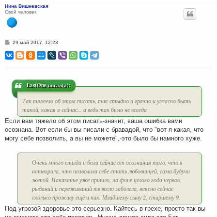
Нина Вишневская
Свой человек
С
29 май 2017, 12:23
о
о
б
щ
е
н
и
LastOne писал(а):
е
Так тяжело об этом писать, так стыдно и грязно и ужасно быть
такой, какая я сейчас... а ведь так было не всегда
Если вам тяжело об этом писать-значит, ваша ошибка вами
осознана. Вот если бы вы писали с бравадой, что "вот я какая, что
могу себе позволить, а вы не можете",-это было бы намного хуже.
Очень много стыда и боли сейчас от осознания того, что я
натворила, что позволила себе стать любовницей, сама будучи
женой. Наказание уже пришло, на фоне целого года нервов,
рыданий и переживаний тяжело заболела, неясно сейчас
сколько проживу ещё и как. Младшему сыну 2, старшему 9.
Под угрозой здоровье-это серьезно. Кайтесь в грехе, просто так вы