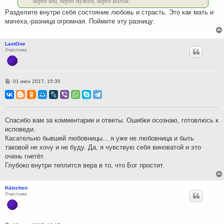
перед ней, перед мужем, перед Богом.
Разделите внутри себя состояние любовь и страсть. Это как мать и
мачеха,-разница огромная. Поймите эту разницу.
LastOne
Участник
С
01 июн 2017, 15:35
о
о
б
щ
е
н
Спасибо вам за комментарии и ответы. Ошибки осознаю, готовлюсь к
и
исповеди.
е
Касательно бывшей любовницы... я уже не любовница и быть
таковой не хочу и не буду. Да, я чувствую себя виноватой и это
очень гнетёт.
Глубоко внутри теплится вера в то, что Бог простит.
Kätzchen
Участник