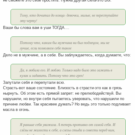
не сможете это себе простить. Нужна другая сила-это Бог.
Тому, кто дочитал до конца- девочки, милые, не переступайте
эту черту!
Ваши бы слова вам в уши ТОГДА....
Потому что, каким бы мужчина ни был подлецом, мы не
лучше, если позволяем себе такое
Дело не в мужчине, а в себе. Вы заблуждаетесь, когда думаете, что:
Да, я любила его. И люблю. Только надо было это зажать в
кулак и задавить. Потому что это грех!
Запутали себя и перепутали всю.
Страсть-вот ваше состояние. Близость в страсти-это как в грязь
нырнуть. Об этом есть прямой запрет: не прелюбодействуй. Вы
нарушили, но внутри себя пытаетесь уверовать, что нарушили по
причине любви. Так красивее думать? Но ведь это только подливает
масла в огонь.
Я раньше себя уважала. А теперь противно от самой себя. И
слёзы не жалости к себе, а слезы стыда и совести перед ним,