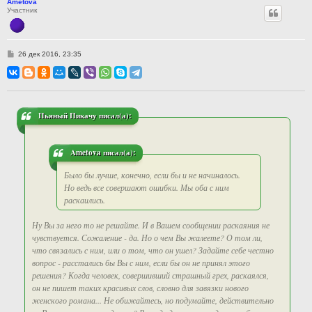
Ametova
Участник
С
26 дек 2016, 23:35
о
о
б
щ
е
н
и
Пьяный Пикачу писал(а):
е
Ametova писал(а):
Было бы лучше, конечно, если бы и не начиналось.
Но ведь все совершают ошибки. Мы оба с ним
раскаились.
Ну Вы за него то не решайте. И в Вашем сообщении раскаяния не
чувствуется. Сожаление - да. Но о чем Вы жалеете? О том ли,
что связались с ним, или о том, что он ушел? Задайте себе честно
вопрос - расстались бы Вы с ним, если бы он не принял этого
решения? Когда человек, совершивший страшный грех, раскаялся,
он не пишет таких красивых слов, словно для завязки нового
женского романа... Не обижайтесь, но подумайте, действительно