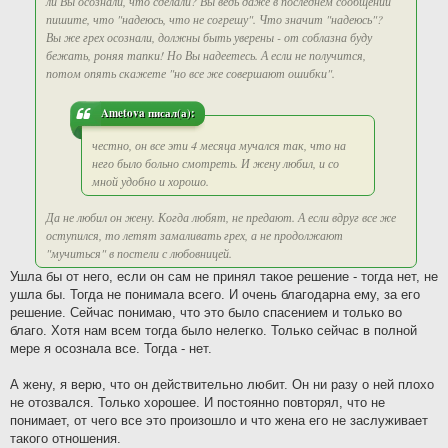
ли Вы осознали, что сделали? Вы ведь даже в последнем сообщении
пишите, что "надеюсь, что не согрешу". Что значит "надеюсь"?
Вы же грех осознали, должны быть уверены - от соблазна буду
бежать, роняя тапки! Но Вы надеетесь. А если не получится,
потом опять скажете "но все же совершают ошибки".
Ametova писал(а):
честно, он все эти 4 месяца мучался так, что на
него было больно смотреть. И жену любил, и со
мной удобно и хорошо.
Да не любил он жену. Когда любят, не предают. А если вдруг все же
оступился, то летят замаливать грех, а не продолжают
"мучиться" в постели с любовницей.
Ушла бы от него, если он сам не принял такое решение - тогда нет, не
ушла бы. Тогда не понимала всего. И очень благодарна ему, за его
решение. Сейчас понимаю, что это было спасением и только во
благо. Хотя нам всем тогда было нелегко. Только сейчас в полной
мере я осознала все. Тогда - нет.
А жену, я верю, что он действительно любит. Он ни разу о ней плохо
не отозвался. Только хорошее. И постоянно повторял, что не
понимает, от чего все это произошло и что жена его не заслуживает
такого отношения.