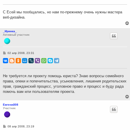
щ
е
н
С Есей мы пообщались, но нам по-прежнему очень нужны мастера
и
веб-дизайна.
е
_Иринка_
Активный участник
С
02 апр 2008, 23:31
о
о
б
щ
е
н
Не требуется ли проекту помощь юриста? Знаю вопросы семейного
и
права, опеки и попечительства, усыновления, лишения родительских
е
прав, гражданский процесс, уголовное право и процесс и буду рада
помочь вам или пользователям проекта.
Евгений08
Участник
С
08 апр 2008, 23:19
о