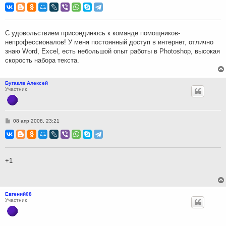
о
б
щ
е
н
С удовольствием присоединюсь к команде помощников-
и
непрофессионалов! У меня постоянный доступ в интернет, отлично
е
знаю Word, Excel, есть небольшой опыт работы в Photoshop, высокая
скорость набора текста.
Бугаклв Алексей
Участник
С
08 апр 2008, 23:21
о
о
б
щ
е
н
+1
и
е
Евгений08
Участник