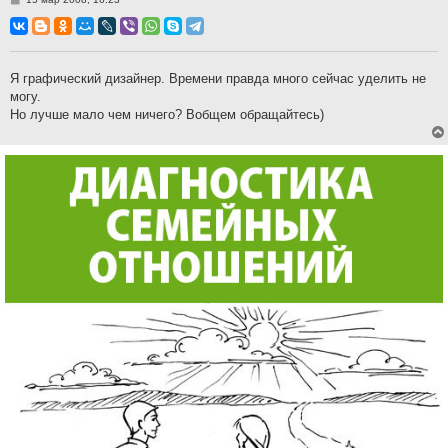
о
о
б
щ
е
н
Я графический дизайнер. Времени правда много сейчас уделить не
и
могу.
е
Но лучше мало чем ничего? Вобщем обращайтесь)