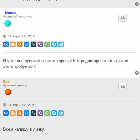
_Иринка_
Активный участник
С
11 апр 2008, 21:48
о
о
б
щ
е
н
И у меня с русским языком хорошо! Как редактировать и что для
и
этого требуется?
е
Брат
Администратор
С
11 апр 2008, 21:50
о
о
б
щ
е
н
Всем напишу в личку.
и
е