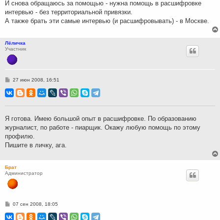
И снова обращаюсь за помощью - нужна помощь в расшифровке
и
интервью - без территориальной привязки.
е
А также брать эти самые интервью (и расшифровывать) - в Москве.
Лёличка
Участник
С
27 июн 2008, 16:51
о
о
б
щ
е
н
Я готова. Имею большой опыт в расшифровке. По образованию
и
журналист, по работе - пиарщик. Окажу любую помощь по этому
е
профилю.
Пишите в личку, ага.
Брат
Администратор
С
07 сен 2008, 18:05
о
о