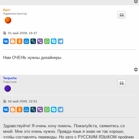
Брат
Администратор
С
01 май 2008, 16:37
о
о
б
щ
е
н
Нам ОЧЕНЬ нужны дизайнеры.
и
е
Tanjusha
Участник
С
04 май 2008, 22:51
о
о
б
щ
е
н
Здравствуйте! Я очень хочу помочь. Пожалуйста, свяжитесь со
и
мной. Мне это очень нужно. Правда язык я знаю не так хорошо,
е
чтобы составлять переводы. Но зато с РУССКИМ ЯЗЫКОМ проблем