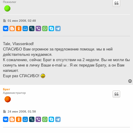
Психолог
С
01 июн 2008, 02:48
о
о
б
щ
е
н
Tale, Vlassenkod!
и
СПАСИБО Вам огромное за предложение помощи. мы в ней
е
действительно нуждаемся.
К сожалению, сейчас Брат в отсутствии на 2 недели. Вы не могли бы
скинуть мне в личку Ваши e-mail ы . Я их передам Брату, а он Вам
напишет.
Еще раз СПАСИБО!
Брат
Администратор
С
24 июн 2008, 01:58
о
о
б
щ
е
н