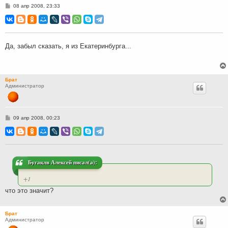
С
08 апр 2008, 23:33
о
о
б
щ
е
н
Да, забыл сказать, я из Екатеринбурга...
и
е
Брат
Администратор
С
09 апр 2008, 00:23
о
о
б
щ
е
н
и
Бугаклв Алексей писал(а):
е
+1
что это значит?
Брат
Администратор