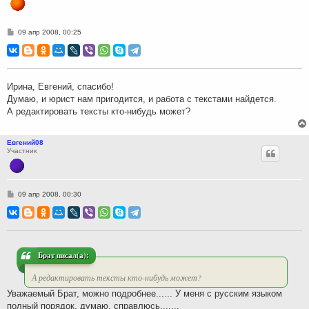
С
09 апр 2008, 00:25
о
о
б
щ
е
н
Ирина, Евгений, спасибо!
и
Думаю, и юрист нам пригодится, и работа с текстами найдется.
е
А редактировать тексты кто-нибудь может?
Евгений08
Участник
С
09 апр 2008, 00:30
о
о
б
щ
е
н
и
Брат писал(а):
е
А редактировать тексты кто-нибудь может?
Уважаемый Брат, можно подробнее...... У меня с русским языком
полный порядок, думаю, справлюсь.......