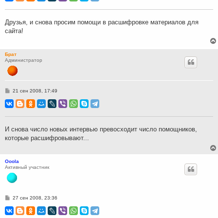
б
щ
е
н
Друзья, и снова просим помощи в расшифровке материалов для
и
сайта!
е
Брат
Администратор
С
21 сен 2008, 17:49
о
о
б
щ
е
н
И снова число новых интервью превосходит число помощников,
и
которые расшифровывают...
е
Ooola
Активный участник
С
27 сен 2008, 23:36
о
о
б