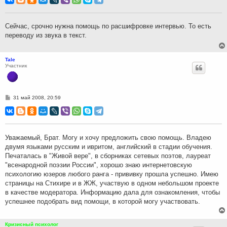
б
щ
е
н
Сейчас, срочно нужна помощь по расшифровке интервью. То есть
и
переводу из звука в текст.
е
Tale
Участник
С
31 май 2008, 20:59
о
о
б
щ
е
н
Уважаемый, Брат. Могу и хочу предложить свою помощь. Владею
и
двумя языками русским и ивритом, английский в стадии обучения.
е
Печаталась в "Живой вере", в сборниках сетевых поэтов, лауреат
"всенародной поэзии России", хорошо знаю интернетовскую
психологию юзеров любого ранга - прививку прошла успешно. Имею
страницы на Стихире и в ЖЖ, участвую в одном небольшом проекте
в качестве модератора. Информацию дала для ознакомления, чтобы
успешнее подобрать вид помощи, в которой могу участвовать.
Кризисный психолог