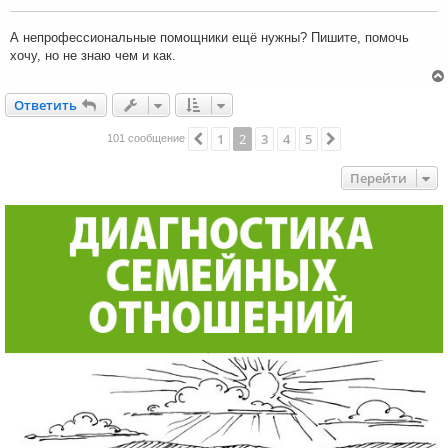
щ
е
н
А непрофессиональные помощники ещё нужны? Пишите, помочь
и
хочу, но не знаю чем и как.
е
Ответить
О
т
в
е
т
и
т
ь
1
2
3
4
5
Пред.
След.
101 сообщение
Перейти