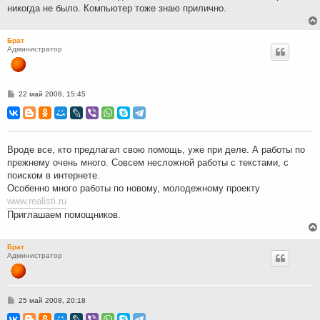
никогда не было. Компьютер тоже знаю прилично.
Брат
Администратор
С
22 май 2008, 15:45
о
о
б
щ
е
н
Вроде все, кто предлагал свою помощь, уже при деле. А работы по
и
прежнему очень много. Совсем несложной работы с текстами, с
е
поиском в интернете.
Особенно много работы по новому, молодежному проекту
www.realisti.ru
Приглашаем помощников.
Брат
Администратор
С
25 май 2008, 20:18
о
о