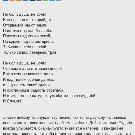
б
щ
е
н
Не боли душа, не боли!
и
Все прошло и это пройдет
е
Оторвемся мы от земли,
Полетим в туман без забот,
Полетим над синей рекой,
На крыло над полем припав,
Забирая в небо с собой
Только запах, северных трав.
Не боли душа, не боли!
Что нам жизни отмеренный срок,
Вот и птицы маячат в дали...
И над полем осений дымок...
и над полем синий дымок,
И охотникам в радость стрельба,
Нажимая легко на курок, улыбается наша судьба!
И.Слуцкий
Знаете почему то слушая эту песню, как то по другому начинаешь
воспринимать расставания, проблемы и беды. Действительно Судьба
всегда улыбается, она как будто знает все наперед, и каждый ее
выстрел, перерождает тебя в другого, иного человека, она знает, что