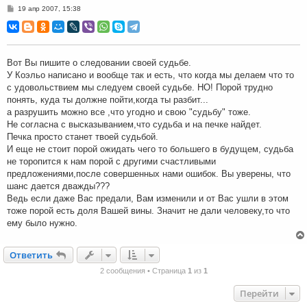
С
19 апр 2007, 15:38
о
о
б
щ
е
н
Вот Вы пишите о следовании своей судьбе.
и
У Коэльо написано и вообще так и есть, что когда мы делаем что то
е
с удовольствием мы следуем своей судьбе. НО! Порой трудно
понять, куда ты должне пойти,когда ты разбит...
а разрушить можно все ,что угодно и свою "судьбу" тоже.
Не согласна с высказыванием,что судьба и на печке найдет.
Печка просто станет твоей судьбой.
И еще не стоит порой ожидать чего то большего в будущем, судьба
не торопится к нам порой с другими счастливыми
предложениями,после совершенных нами ошибок. Вы уверены, что
шанс дается дважды???
Ведь если даже Вас предали, Вам изменили и от Вас ушли в этом
тоже порой есть доля Вашей вины. Значит не дали человеку,то что
ему было нужно.
Ответить
О
т
в
е
т
и
т
ь
2 сообщения • Страница
1
из
1
Перейти