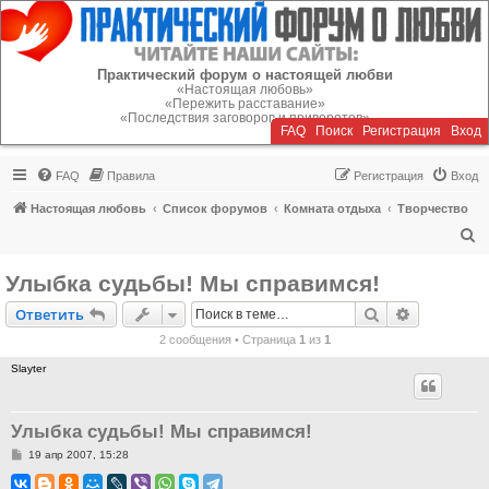
Регистрация
Практический форум о настоящей любви
«Настоящая любовь»
«Пережить расставание»
«Последствия заговоров и приворотов»
FAQ
Поиск
Р
е
г
и
с
т
р
а
ц
и
я
Вход
FAQ
Правила
Р
е
г
и
с
т
р
а
ц
и
я
Вход
Настоящая любовь
Список форумов
Комната отдыха
Творчество
П
о
Улыбка судьбы! Мы справимся!
и
Ответить
Поиск
Расширен
О
т
в
е
т
и
т
ь
с
2 сообщения • Страница
1
из
1
к
Slayter
Улыбка судьбы! Мы справимся!
С
19 апр 2007, 15:28
о
о