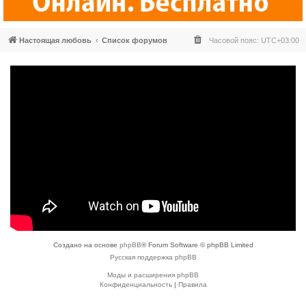
Настоящая любовь
Список форумов
Часовой пояс:
UTC+03:00
Создано на основе
phpBB
® Forum Software © phpBB Limited
Русская поддержка phpBB
Моды и расширения phpBB
Конфиденциальность
|
Правила