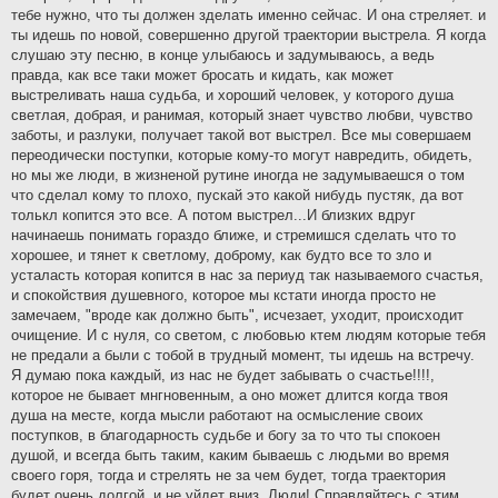
тебе нужно, что ты должен зделать именно сейчас. И она стреляет. и
ты идешь по новой, совершенно другой траектории выстрела. Я когда
слушаю эту песню, в конце улыбаюсь и задумываюсь, а ведь
правда, как все таки может бросать и кидать, как может
выстреливать наша судьба, и хороший человек, у которого душа
светлая, добрая, и ранимая, который знает чувство любви, чувство
заботы, и разлуки, получает такой вот выстрел. Все мы совершаем
переодически поступки, которые кому-то могут навредить, обидеть,
но мы же люди, в жизненой рутине иногда не задумываешся о том
что сделал кому то плохо, пускай это какой нибудь пустяк, да вот
толькл копится это все. А потом выстрел...И близких вдруг
начинаешь понимать гораздо ближе, и стремишся сделать что то
хорошее, и тянет к светлому, доброму, как будто все то зло и
усталасть которая копится в нас за периуд так называемого счастья,
и спокойствия душевного, которое мы кстати иногда просто не
замечаем, "вроде как должно быть", исчезает, уходит, происходит
очищение. И с нуля, со светом, с любовью ктем людям которые тебя
не предали а были с тобой в трудный момент, ты идешь на встречу.
Я думаю пока каждый, из нас не будет забывать о счастье!!!!,
которое не бывает мнгновенным, а оно может длится когда твоя
душа на месте, когда мысли работают на осмысление своих
поступков, в благодарность судьбе и богу за то что ты спокоен
душой, и всегда быть таким, каким бываешь с людьми во время
своего горя, тогда и стрелять не за чем будет, тогда траектория
будет очень долгой, и не уйдет вниз. Люди! Справляйтесь с этим