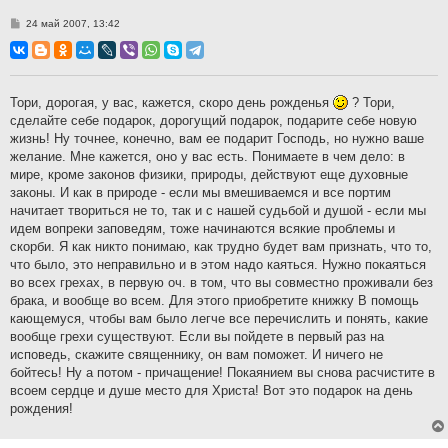
С
24 май 2007, 13:42
о
о
б
щ
е
н
Тори, дорогая, у вас, кажется, скоро день рожденья
? Тори,
и
сделайте себе подарок, дорогущий подарок, подарите себе новую
е
жизнь! Ну точнее, конечно, вам ее подарит Господь, но нужно ваше
желание. Мне кажется, оно у вас есть. Понимаете в чем дело: в
мире, кроме законов физики, природы, действуют еще духовные
законы. И как в природе - если мы вмешиваемся и все портим
начитает твориться не то, так и с нашей судьбой и душой - если мы
идем вопреки заповедям, тоже начинаются всякие проблемы и
скорби. Я как никто понимаю, как трудно будет вам признать, что то,
что было, это неправильно и в этом надо каяться. Нужно покаяться
во всех грехах, в первую оч. в том, что вы совместно проживали без
брака, и вообще во всем. Для этого приобретите книжку В помощь
кающемуся, чтобы вам было легче все перечислить и понять, какие
вообще грехи существуют. Если вы пойдете в первый раз на
исповедь, скажите священнику, он вам поможет. И ничего не
бойтесь! Ну а потом - причащение! Покаянием вы снова расчистите в
всоем сердце и душе место для Христа! Вот это подарок на день
рождения!