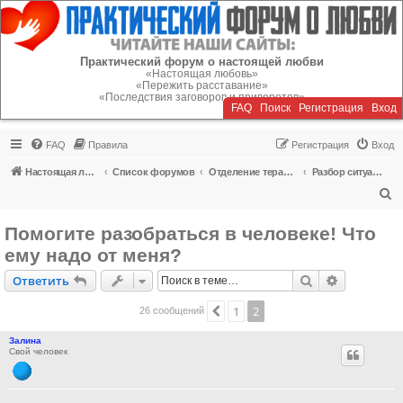
Регистрация
Практический форум о настоящей любви
«Настоящая любовь»
«Пережить расставание»
«Последствия заговоров и приворотов»
FAQ
Поиск
Р
е
г
и
с
т
р
а
ц
и
я
Вход
FAQ
Правила
Р
е
г
и
с
т
р
а
ц
и
я
Вход
Настоящая любовь
Список форумов
Отделение терапии
Разбор ситуаций любовных отношений
П
о
Помогите разобраться в человеке! Что
и
ему надо от меня?
с
Ответить
Поиск
Расширен
О
т
в
е
т
и
т
ь
к
1
2
Пред.
26 сообщений
Залина
Свой человек