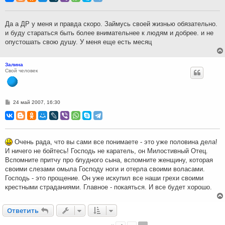
б
щ
е
н
Да а ДР у меня и правда скоро. Займусь своей жизнью обязательно.
и
и буду стараться быть более внимательнее к людям и добрее. и не
е
опустошать свою душу. У меня еще есть месяц
Залина
Свой человек
С
24 май 2007, 16:30
о
о
б
щ
е
н
Очень рада, что вы сами все понимаете - это уже половина дела!
и
И ничего не бойтесь! Господь не каратель, он Милостивный Отец.
е
Вспомните притчу про блудного сына, вспомните женщину, которая
своими слезами омыла Господу ноги и отерла своими воласами.
Господь - это прощение. Он уже искупил все наши грехи своими
крестными страданиями. Главное - покаяться. И все будет хорошо.
Ответить
О
т
в
е
т
и
т
ь