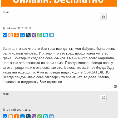
тори
С
24 май 2007, 15:10
о
о
б
щ
е
н
Залина, я знаю что это был грех всегда, т.к. моя бабушка была очень
и
религиозный человек. И я зная что это грех, продолжала жить во
е
грехе. Во-вторых создала себе кумира. Очень много всего наделала,
но я знаю что виновата во всем сама. Я когда молюсь всегда прошу
за это прощение и я это осознаю это. Боюсь что за 6 лет блуда буду
наказана еще долго. А на исповедь надо сходить ОБЯЗАТЕЛЬНО.
Всегда придумываю себе отговорки то время нет, то дела.Залина,
спасибо за поддержку Вам огромное.
тори
С
24 май 2007, 15:17
о
о