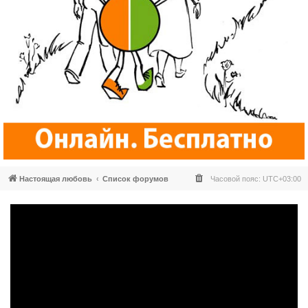
Настоящая любовь
Список форумов
Часовой пояс:
UTC+03:00