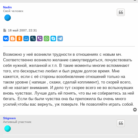
Nadin
Свой человек
С
18 май 2007, 22:31
о
о
б
щ
е
н
Возможно у неё возникли трудности в отношениях с новым мч.
и
Соответственно возникло желание самоутвердиться, почувствовать
е
себя нужной, желанной и.т.п. В такие моменты многие вспоминают
того, кто бескорыстно любил и был рядом долгое время. Мне
кажется, если с её стороны возобновление отношений только на
таком уровне ( напиши , скажи, сделай коплимент), то скорей всего,
ей не хватает внимания. И дело тут скорее всего не во вспыхнувших
вновь чувствах. Лучше дать ей понять, что вы не собираетесь за ней
бегать. Если бы были чувства она бы приложила бы очень много
усилий,чтобы вас вернуть, уж поверьте. Не позволяйте играть собой.
Stigreen
Активный участник