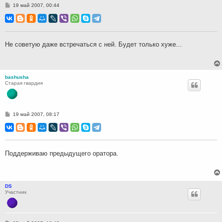
С
19 май 2007, 00:44
о
о
б
щ
е
н
Не советую даже встречаться с ней. Будет только хуже...
и
е
bashusha
Старая гвардия
С
19 май 2007, 08:17
о
о
б
щ
е
н
Поддерживаю предыдущего оратора.
и
е
DS
Участник