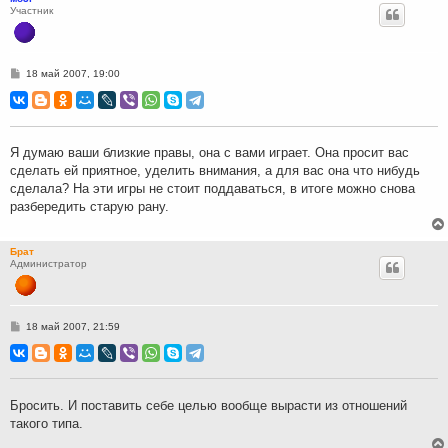
Участник
С
18 май 2007, 19:00
о
о
б
щ
е
н
Я думаю ваши близкие правы, она с вами играет. Она просит вас
и
сделать ей приятное, уделить внимания, а для вас она что нибудь
е
сделала? На эти игры не стоит поддаваться, в итоге можно снова
разбередить старую рану.
Брат
Администратор
С
18 май 2007, 21:59
о
о
б
щ
е
н
Бросить. И поставить себе целью вообще вырасти из отношений
и
такого типа.
е