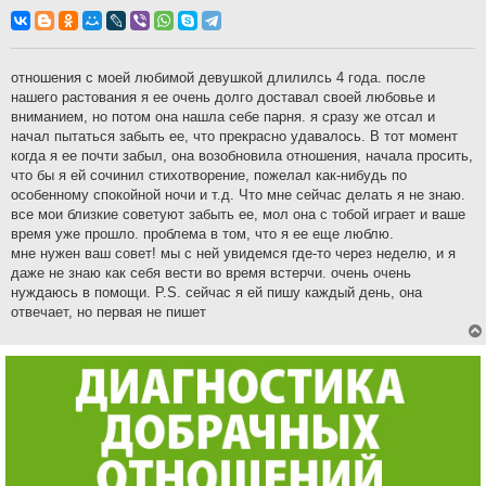
о
о
б
щ
е
н
отношения с моей любимой девушкой длилилсь 4 года. после
и
нашего растования я ее очень долго доставал своей любовье и
е
вниманием, но потом она нашла себе парня. я сразу же отсал и
начал пытаться забыть ее, что прекрасно удавалось. В тот момент
когда я ее почти забыл, она возобновила отношения, начала просить,
что бы я ей сочинил стихотворение, пожелал как-нибудь по
особенному спокойной ночи и т.д. Что мне сейчас делать я не знаю.
все мои близкие советуют забыть ее, мол она с тобой играет и ваше
время уже прошло. проблема в том, что я ее еще люблю.
мне нужен ваш совет! мы с ней увидемся где-то через неделю, и я
даже не знаю как себя вести во время встерчи. очень очень
нуждаюсь в помощи. P.S. сейчас я ей пишу каждый день, она
отвечает, но первая не пишет