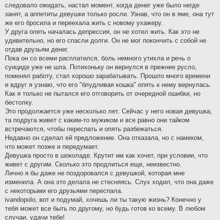
следовало ожидать, настал момент, когда денег уже было негде
занят, а аппетиты девушки только росли. Узнав, что он в яме, она тут
же его бросила и переехала жить с новому ухажеру.
У друга опять началась депрессия, он не хотел жить. Как это не
удивительно, но его спасли долги. Он не мог покончить с собой не
отдав друзьям денег.
Пока он со всеми расплатился, боль немного утихла и речь о
суициде уже не шла. Потихоньку он вернулся в прежнее русло,
поменял работу, стал хорошо зарабатывать. Прошло много времени
и вдруг я узнаю, что его "блудливая кошка" опять к нему вернулась.
Как я только не пытался его отговорить от очередной ошибки, но
бестолку.
Это продолжается уже несколько лет. Сейчас у него новая девушка,
та подруга живет с каким-то мужиком и все равно они тайком
встречаются, чтобы переспать и опять разбежаться.
Недавно он сделал ей предложение. Она отказала, но с намеком,
что может позже и передумает.
Девушка просто в шоколаде. Крутит им как хочет, при условии, что
живет с другим. Сколько это продлиться еще, неизвестно.
Лично я бы даже не поздоровался с девушкой, которая мне
изменила. А она это делала не стесняясь. Слух ходил, что она даже
с некоторыми его друзьями переспала.
ivandopolo, вот и подумай, хочешь ли ты такую жизнь? Конечно у
тебя может все быть по другому, но будь готов ко всему. В любом
случаи, удачи тебе!