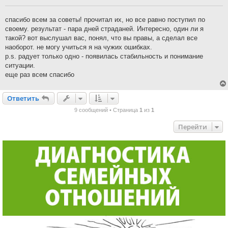
щ
е
н
спасибо всем за советы! прочитал их, но все равно поступил по
и
своему. результат - пара дней страданей. Интересно, один ли я
е
такой? вот выслушал вас, понял, что вы правы, а сделал все
наоборот. не могу учиться я на чужих ошибках.
p.s. радует только одно - появилась стабильность и понимание
ситуации.
еще раз всем спасибо
Ответить
О
т
в
е
т
и
т
ь
9 сообщений • Страница
1
из
1
Перейти