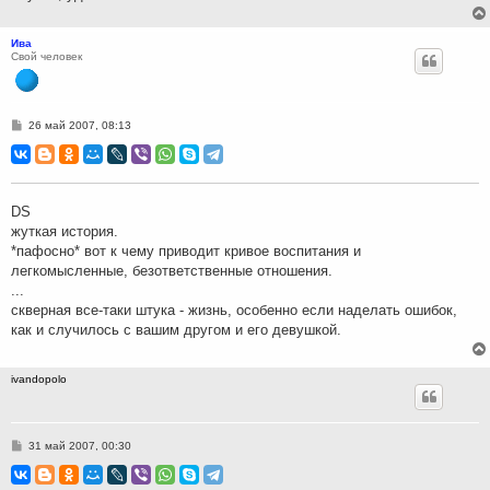
Ива
Свой человек
С
26 май 2007, 08:13
о
о
б
щ
е
н
DS
и
жуткая история.
е
*пафосно* вот к чему приводит кривое воспитания и
легкомысленные, безответственные отношения.
...
скверная все-таки штука - жизнь, особенно если наделать ошибок,
как и случилось с вашим другом и его девушкой.
ivandopolo
С
31 май 2007, 00:30
о
о
б