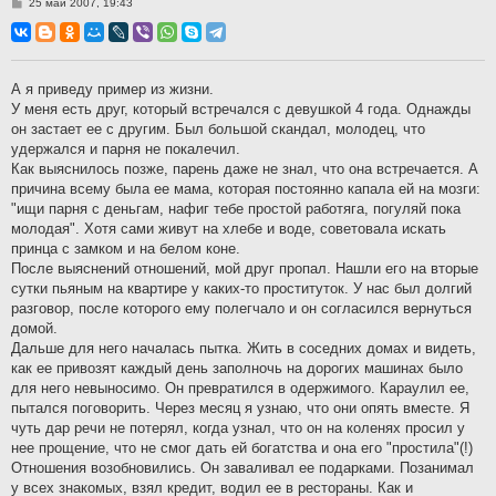
С
25 май 2007, 19:43
о
о
б
щ
е
н
А я приведу пример из жизни.
и
У меня есть друг, который встречался с девушкой 4 года. Однажды
е
он застает ее с другим. Был большой скандал, молодец, что
удержался и парня не покалечил.
Как выяснилось позже, парень даже не знал, что она встречается. А
причина всему была ее мама, которая постоянно капала ей на мозги:
"ищи парня с деньгам, нафиг тебе простой работяга, погуляй пока
молодая". Хотя сами живут на хлебе и воде, советовала искать
принца с замком и на белом коне.
После выяснений отношений, мой друг пропал. Нашли его на вторые
сутки пьяным на квартире у каких-то проституток. У нас был долгий
разговор, после которого ему полегчало и он согласился вернуться
домой.
Дальше для него началась пытка. Жить в соседних домах и видеть,
как ее привозят каждый день заполночь на дорогих машинах было
для него невыносимо. Он превратился в одержимого. Караулил ее,
пытался поговорить. Через месяц я узнаю, что они опять вместе. Я
чуть дар речи не потерял, когда узнал, что он на коленях просил у
нее прощение, что не смог дать ей богатства и она его "простила"(!)
Отношения возобновились. Он заваливал ее подарками. Позанимал
у всех знакомых, взял кредит, водил ее в рестораны. Как и