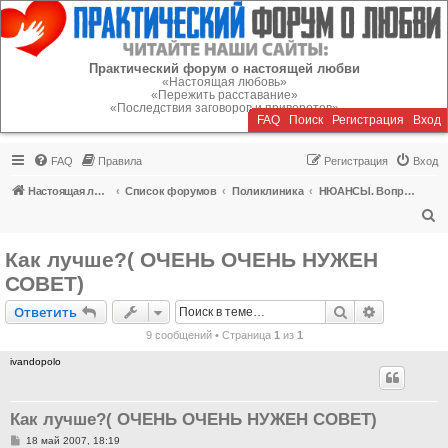
Регистрация
Практический форум о настоящей любви
«Настоящая любовь»
«Пережить расставание»
«Последствия заговоров и приворотов»
FAQ
Поиск
Р
е
г
и
с
т
р
а
ц
и
я
Вход
FAQ
Правила
Р
е
г
и
с
т
р
а
ц
и
я
Вход
Настоящая любовь
Список форумов
Поликлиника
НЮАНСЫ. Вопросы об отношениях
П
о
Как лучше?( ОЧЕНЬ ОЧЕНЬ НУЖЕН
и
СОВЕТ)
с
Ответить
Поиск
Расширен
О
т
в
е
т
и
т
ь
к
9 сообщений • Страница
1
из
1
ivandopolo
Как лучше?( ОЧЕНЬ ОЧЕНЬ НУЖЕН СОВЕТ)
С
18 май 2007, 18:19