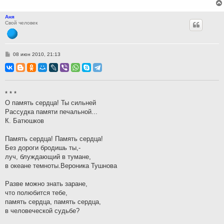
Аня
Свой человек
С
08 июн 2010, 21:13
о
о
б
щ
е
н
* * *
и
О память сердца! Ты сильней
е
Рассудка памяти печальной...
К. Батюшков
Память сердца! Память сердца!
Без дороги бродишь ты,-
луч, блуждающий в тумане,
в океане темноты.Вероника Тушнова
Разве можно знать заране,
что полюбится тебе,
память сердца, память сердца,
в человеческой судьбе?