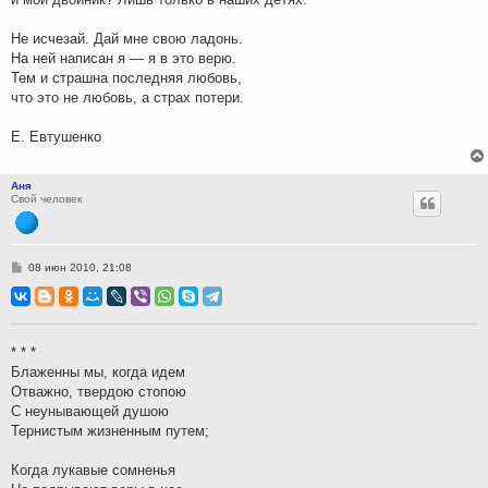
Не исчезай. Дай мне свою ладонь.
На ней написан я — я в это верю.
Тем и страшна последняя любовь,
что это не любовь, а страх потери.
Е. Евтушенко
Аня
Свой человек
С
08 июн 2010, 21:08
о
о
б
щ
е
н
* * *
и
Блаженны мы, когда идем
е
Отважно, твердою стопою
С неунывающей душою
Тернистым жизненным путем;
Когда лукавые сомненья