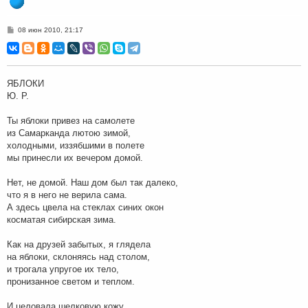
С
08 июн 2010, 21:17
о
о
б
щ
е
н
ЯБЛОКИ
и
Ю. Р.
е
Ты яблоки привез на самолете
из Самарканда лютою зимой,
холодными, иззябшими в полете
мы принесли их вечером домой.
Нет, не домой. Наш дом был так далеко,
что я в него не верила сама.
А здесь цвела на стеклах синих окон
косматая сибирская зима.
Как на друзей забытых, я глядела
на яблоки, склоняясь над столом,
и трогала упругое их тело,
пронизанное светом и теплом.
И целовала шелковую кожу,