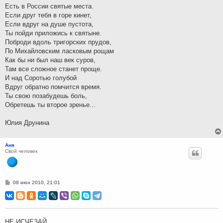
Есть в России святые места.
Если друг тебя в горе кинет,
Если вдруг на душе пустота,
Ты пойди приложись к святыне.
Поброди вдоль тригорских прудов,
По Михайловским ласковым рощам
Как бы ни был наш век суров,
Там все сложное станет проще.
И над Соротью голубой
Вдруг обратно помчится время.
Ты свою позабудешь боль,
Обретешь ты второе зренье...
Юлия Друнина
Аня
Свой человек
С
08 июн 2010, 21:01
о
о
б
щ
е
н
НЕ ИСЧЕЗАЙ