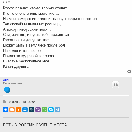
н
* * *
и
Кто-то плачет, кто-то злобно стонет,
е
Кто-то очень-очень мало жил...
На мои замерзшие ладони голову товарищ положил.
Так спокойны пыльные ресницы,
А вокруг нерусские поля...
Спи, земляк, и пусть тебе приснится
Город наш и девушка твоя.
Может быть в землянке после боя
На колени теплые ее
Прилегло кудрявой головою
Счастье беспокойное мое
Юлия Друнина
Аня
Свой человек
С
08 июн 2010, 20:55
о
о
б
щ
е
н
ЕСТЬ В РОССИИ СВЯТЫЕ МЕСТА...
и
е