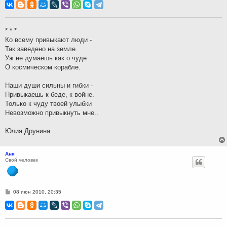
о
б
щ
е
н
* * *
и
Ко всему привыкают люди -
е
Так заведено на земле.
Уж не думаешь как о чуде
О космическом корабле.
Наши души сильны и гибки -
Привыкаешь к беде, к войне.
Только к чуду твоей улыбки
Невозможно привыкнуть мне..
Юлия Друнина
Аня
Свой человек
С
08 июн 2010, 20:35
о
о
б
щ
е