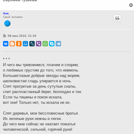
Аня
Свой человек
С
08 июн 2010, 21:18
о
о
б
щ
е
н
* * *
и
И чего мы тревожимся, плачем и спорим,
е
о любимых грустим до того, что невмочь.
Большеглазые добрые звезды над морем,
шелковистая гладь упирается в ночь.
Спят прогретые за день сутулые скалы,
спит распластанный берег, безлюден и тих.
Если ты тишины и покоя искала,
вот они! Только нет, ты искала не их.
Спят деревья, мои бессловесные братья.
Их зеленые руки нежны и легки.
До чего мне сейчас не хватает пожатья
человеческой, сильной, горячей руки!