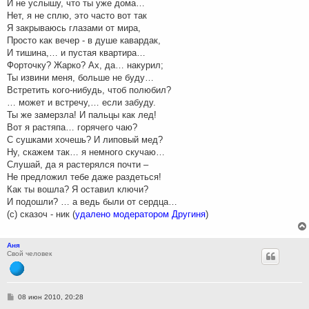
И не услышу, что ты уже дома…
Нет, я не сплю, это часто вот так
Я закрываюсь глазами от мира,
Просто как вечер - в душе кавардак,
И тишина,… и пустая квартира…
Форточку? Жарко? Ах, да… накурил;
Ты извини меня, больше не буду…
Встретить кого-нибудь, чтоб полюбил?
… может и встречу,… если забуду.
Ты же замерзла! И пальцы как лед!
Вот я растяпа… горячего чаю?
С сушками хочешь? И липовый мед?
Ну, скажем так… я немного скучаю…
Слушай, да я растерялся почти –
Не предложил тебе даже раздеться!
Как ты вошла? Я оставил ключи?
И подошли? … а ведь были от сердца…
(с) сказоч - ник (
удалено модератором Другиня
)
Аня
Свой человек
С
08 июн 2010, 20:28
о