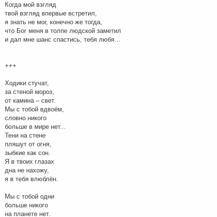
Когда мой взгляд
твой взгляд впервые встретил,
я знать не мог, конечно же тогда,
что Бог меня в толпе людской заметил
и дал мне шанс спастись, тебя любя…
+++
Ходики стучат,
за стеной мороз,
от камина – свет.
Мы с тобой вдвоём,
словно никого
больше в мире нет...
Тени на стене
пляшут от огня,
зыбкие как сон.
Я в твоих глазах
дна не нахожу,
я в тебя влюблён.
Мы с тобой одни
больше никого
на планете нет.