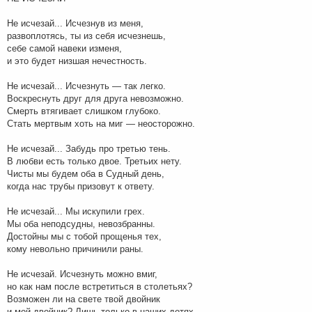
и
е
Не исчезай... Исчезнув из меня,
развоплотясь, ты из себя исчезнешь,
себе самой навеки изменя,
и это будет низшая нечестность.
Не исчезай... Исчезнуть — так легко.
Воскреснуть друг для друга невозможно.
Смерть втягивает слишком глубоко.
Стать мертвым хоть на миг — неосторожно.
Не исчезай... Забудь про третью тень.
В любви есть только двое. Третьих нету.
Чисты мы будем оба в Судный день,
когда нас трубы призовут к ответу.
Не исчезай... Мы искупили грех.
Мы оба неподсудны, невозбранны.
Достойны мы с тобой прощенья тех,
кому невольно причинили раны.
Не исчезай. Исчезнуть можно вмиг,
но как нам после встретиться в столетьях?
Возможен ли на свете твой двойник
и мой двойник? Лишь только в наших детях.