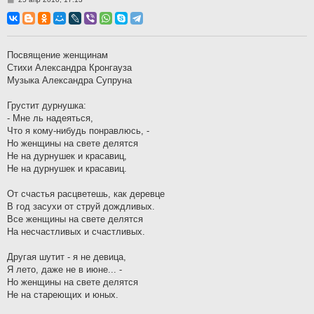
о
о
б
щ
е
н
Посвящение женщинам
и
Стихи Александра Кронгауза
е
Музыка Александра Супруна
Грустит дурнушка:
- Мне ль надеяться,
Что я кому-нибудь понравлюсь, -
Но женщины на свете делятся
Не на дурнушек и красавиц,
Не на дурнушек и красавиц.
От счастья расцветешь, как деревце
В год засухи от струй дождливых.
Все женщины на свете делятся
На несчастливых и счастливых.
Другая шутит - я не девица,
Я лето, даже не в июне... -
Но женщины на свете делятся
Не на стареющих и юных.