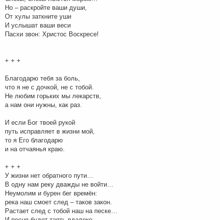
Но – раскройте ваши души,
От хулы заткните уши
И услышат ваши веси
Пасхи звон: Христос Воскресе!
+ + +
Благодарю тебя за боль,
что я не с дочкой, не с тобой.
Не любим горьких мы лекарств,
а нам они нужны, как раз.
И если Бог твоей рукой
путь исправляет в жизни мой,
то я Его благодарю
и на отчаянья краю.
+ + +
У жизни нет обратного пути…
В одну нам реку дважды не войти…
Неумолим и бурен бег времён:
река наш смоет след – таков закон.
Растает след с тобой наш на песке…
И песня будет таять вдалеке…