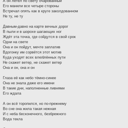
А он летел по свету очарованный
Его манили все четыре стороны
Встречал опять как в круге заколдованном
Не ту, не ту
Давным-давно на карте вечных дорог
В пыли и в шорохе шагающих ног
Ждёт эта точка, где сойдутся в свой срок
Одни на свете
Она и он пойдут, мечте заплатив
Вдогонку им сорвётся этот мотив
Куда уходят всех влюблённых пути
Не скажет ветер, не скажет ветер
Она и он, она и он
Глаза её как небо тёмно-синее
Она не знала даже его имени
В такие дни, наполненные ливнями
Его ждала
А он всё торопился, но по-прежнему
Во сне она жила такая нежная
И с неба бесконечного, безбрежного
Вода текла