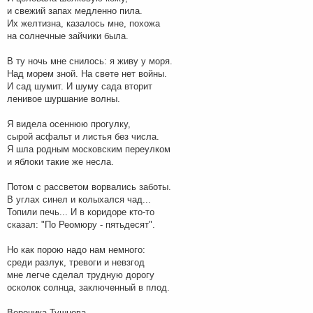
и свежий запах медленно пила.
Их желтизна, казалось мне, похожа
на солнечные зайчики была.
В ту ночь мне снилось: я живу у моря.
Над морем зной. На свете нет войны.
И сад шумит. И шуму сада вторит
ленивое шуршание волны.
Я видела осеннюю прогулку,
сырой асфальт и листья без числа.
Я шла родным московским переулком
и яблоки такие же несла.
Потом с рассветом ворвались заботы.
В углах синел и колыхался чад...
Топили печь... И в коридоре кто-то
сказал: "По Реомюру - пятьдесят".
Но как порою надо нам немного:
среди разлук, тревоги и невзгод
мне легче сделал трудную дорогу
осколок солнца, заключенный в плод.
Вероника Тушнова