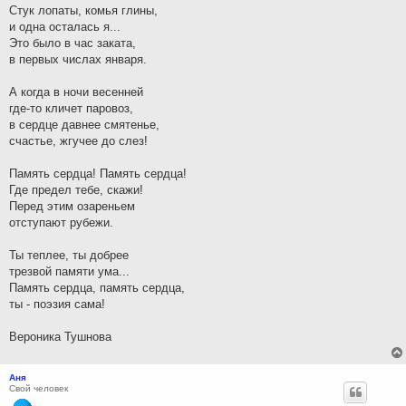
Стук лопаты, комья глины,
и одна осталась я...
Это было в час заката,
в первых числах января.
А когда в ночи весенней
где-то кличет паровоз,
в сердце давнее смятенье,
счастье, жгучее до слез!
Память сердца! Память сердца!
Где предел тебе, скажи!
Перед этим озареньем
отступают рубежи.
Ты теплее, ты добрее
трезвой памяти ума...
Память сердца, память сердца,
ты - поэзия сама!
Вероника Тушнова
Аня
Свой человек