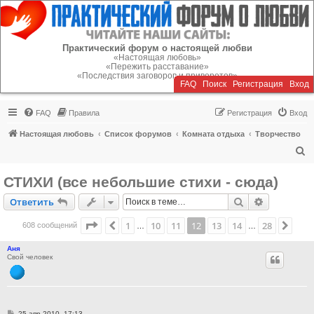
Регистрация
Практический форум о настоящей любви
«Настоящая любовь»
«Пережить расставание»
«Последствия заговоров и приворотов»
FAQ
Поиск
Р
е
г
и
с
т
р
а
ц
и
я
Вход
FAQ
Правила
Р
е
г
и
с
т
р
а
ц
и
я
Вход
Настоящая любовь
Список форумов
Комната отдыха
Творчество
П
о
СТИХИ (все небольшие стихи - сюда)
и
Ответить
Поиск
Расширен
О
т
в
е
т
и
т
ь
с
к
Страница
12
из
28
1
10
11
12
13
14
28
Пред.
След
608 сообщений
…
…
Аня
Свой человек
С
25 апр 2010, 17:13