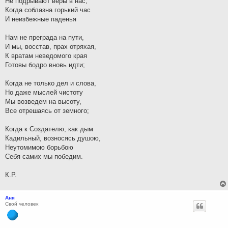
Не подрывают веры в нас,
Когда соблазна горький час
И неизбежные паденья
Нам не преграда на пути,
И мы, восстав, прах отряхая,
К вратам неведомого края
Готовы бодро вновь идти;
Когда не только дел и слова,
Но даже мыслей чистоту
Мы возведем на высоту,
Все отрешаясь от земного;
Когда к Создателю, как дым
Кадильный, возносясь душою,
Неутомимою борьбою
Себя самих мы победим.
К.Р.
Аня
Свой человек