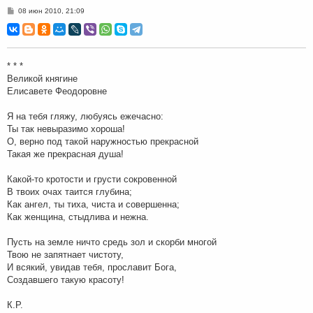
С
08 июн 2010, 21:09
о
о
б
щ
е
н
* * *
и
Великой княгине
е
Елисавете Феодоровне
Я на тебя гляжу, любуясь ежечасно:
Ты так невыразимо хороша!
О, верно под такой наружностью прекрасной
Такая же прекрасная душа!
Какой-то кротости и грусти сокровенной
В твоих очах таится глубина;
Как ангел, ты тиха, чиста и совершенна;
Как женщина, стыдлива и нежна.
Пусть на земле ничто средь зол и скорби многой
Твою не запятнает чистоту,
И всякий, увидав тебя, прославит Бога,
Создавшего такую красоту!
К.Р.