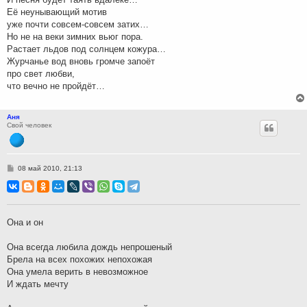
Её неунывающий мотив
уже почти совсем-совсем затих…
Но не на веки зимних вьюг пора.
Растает льдов под солнцем кожура…
Журчанье вод вновь громче запоёт
про свет любви,
что вечно не пройдёт…
Аня
Свой человек
С
08 май 2010, 21:13
о
о
б
щ
е
н
Она и он
и
е
Она всегда любила дождь непрошеный
Брела на всех похожих непохожая
Она умела верить в невозможное
И ждать мечту