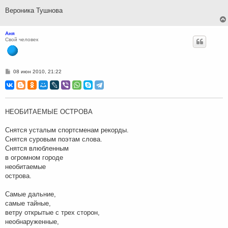
Вероника Тушнова
Аня
Свой человек
С
08 июн 2010, 21:22
о
о
б
щ
е
н
НЕОБИТАЕМЫЕ ОСТРОВА
и
е
Снятся усталым спортсменам рекорды.
Снятся суровым поэтам слова.
Снятся влюбленным
в огромном городе
необитаемые
острова.
Самые дальние,
самые тайные,
ветру открытые с трех сторон,
необнаруженные,