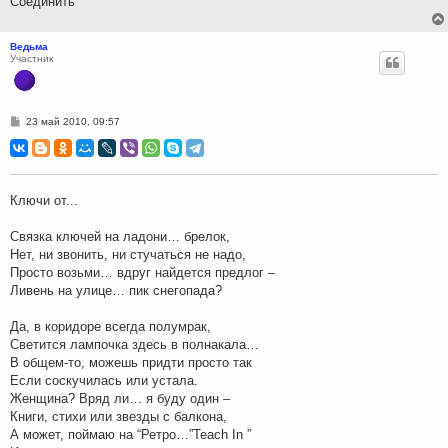
Соединить
Ведьма
Участник
С
23 май 2010, 09:57
о
о
б
щ
е
н
Ключи от...
и
е
Связка ключей на ладони… брелок,
Нет, ни звонить, ни стучаться не надо,
Просто возьми… вдруг найдется предлог –
Ливень на улице… пик снегопада?
Да, в коридоре всегда полумрак,
Светится лампочка здесь в полнакала…
В общем-то, можешь придти просто так
Если соскучилась или устала.
Женщина? Вряд ли… я буду один –
Книги, стихи или звезды с балкона,
А может, поймаю на “Ретро…”Teach In ”