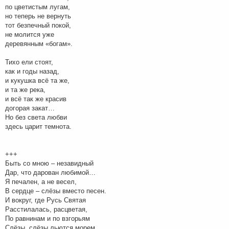
по цветистым лугам,
но теперь не вернуть
тот безпечный покой,
не молится уже
деревянным «богам».
Тихо ели стоят,
как и годы назад,
и кукушка всё та же,
и та же река,
и всё так же красив
догорая закат…
Но без света любви
здесь царит темнота.
+++
Быть со мною – незавидный
Дар, что дарован любимой…
Я печален, а не весел,
В сердце – слёзы вместо песен.
И вокруг, где Русь Святая
Расстилалась, расцветая,
По равнинам и по взгорьям
Слёзы, слёзы льются морем…