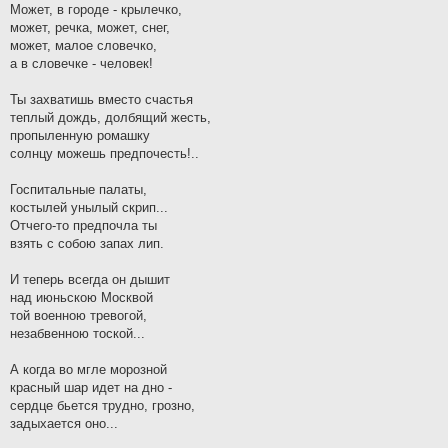
Может, в городе - крылечко,
может, речка, может, снег,
может, малое словечко,
а в словечке - человек!
Ты захватишь вместо счастья
теплый дождь, долбящий жесть,
пропыленную ромашку
солнцу можешь предпочесть!..
Госпитальные палаты,
костылей унылый скрип...
Отчего-то предпочла ты
взять с собою запах лип.
И теперь всегда он дышит
над июньскою Москвой
той военною тревогой,
незабвенною тоской...
А когда во мгле морозной
красный шар идет на дно -
сердце бьется трудно, грозно,
задыхается оно...