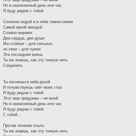
Но в назначенный день или час
Я буду рядом с тобой
Соленою водой и в небе темно-синем
Самой яркой звездой
Словно миражи:
Два сердца, две души
Мы слабые – для сильных,
но свои – для чужих
Эта последняя жизнь
Ты же знаешь, как эту тонкую нить
Соединить
Ты коснешься неба рукой
И почувствуешь свет моих глаз
Я буду рядом с тобой
Этот мир придуман – не мной
Но в назначенный день или час
Я буду рядом с тобой
С тобой…
Против течения плыть
Ты же знаешь, как эту тонкую нить