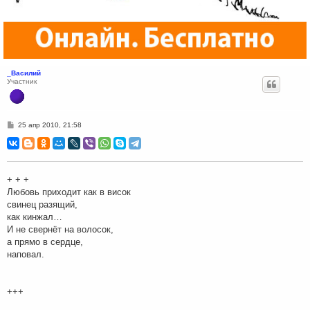
_Василий
Участник
С
25 апр 2010, 21:58
о
о
б
щ
е
н
+ + +
и
Любовь приходит как в висок
е
свинец разящий,
как кинжал…
И не свернёт на волосок,
а прямо в сердце,
наповал.
+++