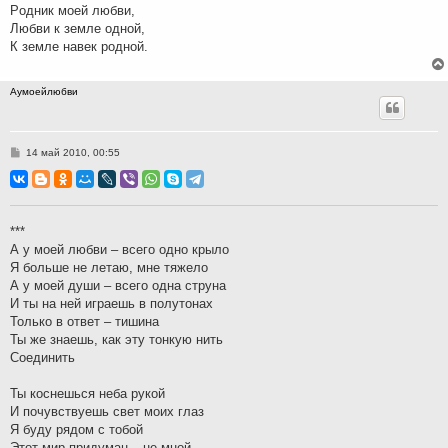
Pодник моей любви,
Любви к земле одной,
К земле навек pодной.
Аумоейлюбви
С
14 май 2010, 00:55
о
о
б
щ
е
н
***
и
А у моей любви – всего одно крыло
е
Я больше не летаю, мне тяжело
А у моей души – всего одна струна
И ты на ней играешь в полутонах
Только в ответ – тишина
Ты же знаешь, как эту тонкую нить
Соединить
Ты коснешься неба рукой
И почувствуешь свет моих глаз
Я буду рядом с тобой
Этот мир придуман – не мной