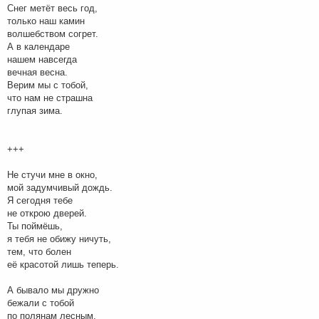
Снег метёт весь год,
только наш камин
волшебством согрет.
А в календаре
нашем навсегда
вечная весна.
Верим мы с тобой,
что нам не страшна
глупая зима.
+++
Не стучи мне в окно,
мой задумчивый дождь.
Я сегодня тебе
не открою дверей.
Ты поймёшь,
я тебя не обижу ничуть,
тем, что болен
её красотой лишь теперь.
А бывало мы дружно
бежали с тобой
по полянам лесным,