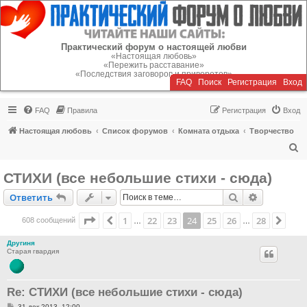
Регистрация
Практический форум о настоящей любви
«Настоящая любовь»
«Пережить расставание»
«Последствия заговоров и приворотов»
FAQ
Поиск
Р
е
г
и
с
т
р
а
ц
и
я
Вход
FAQ
Правила
Р
е
г
и
с
т
р
а
ц
и
я
Вход
Настоящая любовь
Список форумов
Комната отдыха
Творчество
П
о
СТИХИ (все небольшие стихи - сюда)
и
Ответить
Поиск
Расширен
О
т
в
е
т
и
т
ь
с
к
Страница
24
из
28
1
22
23
24
25
26
28
Пред.
След
608 сообщений
…
…
Другиня
Старая гвардия
Re: СТИХИ (все небольшие стихи - сюда)
С
31 дек 2013, 12:00