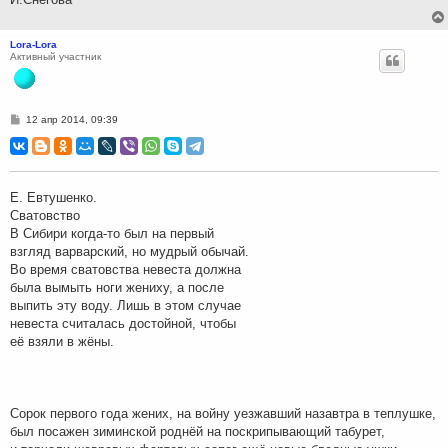
Lora-Lora
Активный участник
С
12 апр 2014, 09:39
о
о
б
щ
е
н
Е. Евтушенко.
и
Сватовство
е
В Сибири когда-то был на первый
взгляд варварский, но мудрый обычай.
Во время сватовства невеста должна
была вымыть ноги жениху, а после
выпить эту воду. Лишь в этом случае
невеста считалась достойной, чтобы
её взяли в жёны.
Сорок первого года жених, на войну уезжавший назавтра в теплушке,
был посажен зиминской роднёй на поскрипывающий табурет,