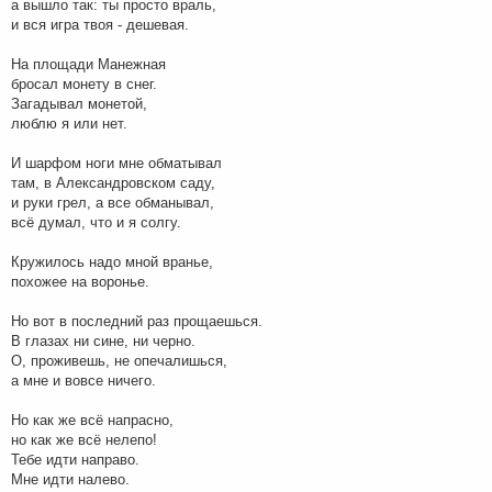
а вышло так: ты просто враль,
и вся игра твоя - дешевая.
На площади Манежная
бросал монету в снег.
Загадывал монетой,
люблю я или нет.
И шарфом ноги мне обматывал
там, в Александровском саду,
и руки грел, а все обманывал,
всё думал, что и я солгу.
Кружилось надо мной вранье,
похожее на воронье.
Но вот в последний раз прощаешься.
В глазах ни сине, ни черно.
О, проживешь, не опечалишься,
а мне и вовсе ничего.
Но как же всё напрасно,
но как же всё нелепо!
Тебе идти направо.
Мне идти налево.