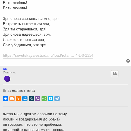
Есть любовь!
Есть любовь!
Зря снова звонишь ты мне, зря,
Встретить пытаешься зря,
Зря ты стараешься, зря!
Зря снова надеешься, зря,
Ласкою стелешься зря,
Сам убедишься, что зря.
https://sovetskaya-estrada.ru/load/rotar ... 4-1-0-1334
Ani
Участник
С
31 май 2014, 09:24
о
о
б
щ
е
н
вчера мы с другом спорили на тему
и
любви и воздержания до брака)
е
он говорил, что это не проблема,
не делайте слона из мухи, правда.