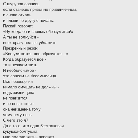
С шурупов сорвись,
если станешь привычно привинченный,
и снова отчаль
и плыви по другую печаль.
Пускай говорят:
«Ну когда он и впрямь образумится!»
А ты не волнуйся -
всех сразу нельзя ублажить.
Презренный резон:
«Все уляжется, все образуется...»
Когда образуется все -
то и незачем жить.
И необъяснимое -
это совсем не бессмыслица.
Все переоценки
нимало смущать не должны,-
ведь жизни цена
не понизится
и не повысится -
она неизменна тому,
чему нету цены.
С чего это я?
Да с того, что одна бестолковая
кукушка-болтушка
мне долгую жизнь ворожит.