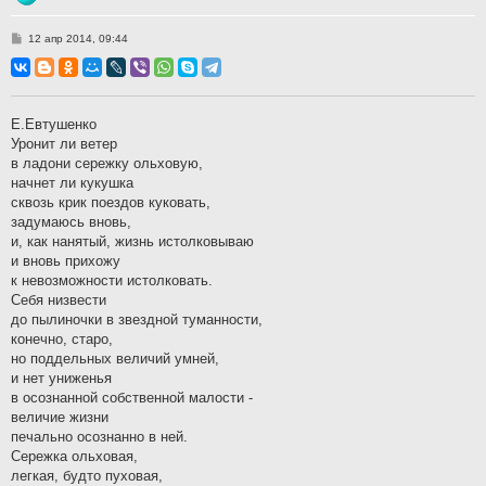
С
12 апр 2014, 09:44
о
о
б
щ
е
н
Е.Евтушенко
и
Уронит ли ветер
е
в ладони сережку ольховую,
начнет ли кукушка
сквозь крик поездов куковать,
задумаюсь вновь,
и, как нанятый, жизнь истолковываю
и вновь прихожу
к невозможности истолковать.
Себя низвести
до пылиночки в звездной туманности,
конечно, старо,
но поддельных величий умней,
и нет униженья
в осознанной собственной малости -
величие жизни
печально осознанно в ней.
Сережка ольховая,
легкая, будто пуховая,