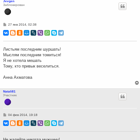
Jevgen
Заблокирован
С
27 янв 2014, 02:38
о
о
б
щ
е
н
Листьям последним шуршать!
и
Мыслям последним томиться!
е
Я не хотела мешать
Тому, кто привык веселиться.
Анна Ахматова
Natali81
Участник
С
04 фев 2014, 19:18
о
о
б
щ
е
н
Не жалейте никогда мужчину!