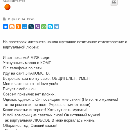
Администратор
С
11 фев 2014, 19:46
о
о
б
щ
е
н
На просторах интернета нашла шуточное позитивное стихотворение о
и
виртуальной любви:
е
И вот пока мой МУЖ сидит,
Уткнувшись молча в КОМП,
Я с телефона по сети
Иду на сайт ЗНАКОМСТВ.
Встречаю там мечту свою: ОБЩИТЕЛЕН, УМЕН!
Мне в чате пишет: «I love you!»
Рисует смайлы он!
Совсем привычек нет плохих.
Однако, одинок… Он посвящает мне стихи! (Не то, что муженек!
Тот ни романтик, ни поэт. Умрешь с ним от тоски)
Какое счастье-интернет! Хоть тут есть мужики!
И мой вот-принц из светлых снов! Он истинный мужик!
Так виртуальная ЛЮБОВЬ В мою ворвалась жизнь.
Общались год. Эмоций шквал!