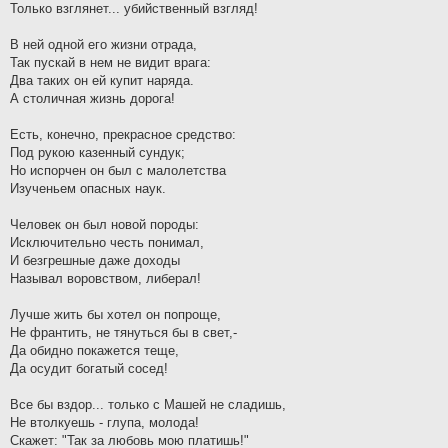
Только взглянет... убийственный взгляд!
В ней одной его жизни отрада,
Так пускай в нем не видит врага:
Два таких он ей купит наряда.
А столичная жизнь дорога!
Есть, конечно, прекрасное средство:
Под рукою казенный сундук;
Но испорчен он был с малолетства
Изученьем опасных наук.
Человек он был новой породы:
Исключительно честь понимал,
И безгрешные даже доходы
Называл воровством, либерал!
Лучше жить бы хотел он попроще,
Не франтить, не тянуться бы в свет,-
Да обидно покажется теще,
Да осудит богатый сосед!
Все бы вздор... только с Машей не сладишь,
Не втолкуешь - глупа, молода!
Скажет: "Так за любовь мою платишь!"