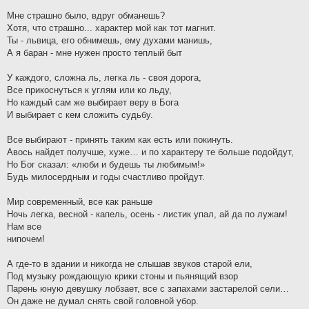
Мне страшно было, вдруг обманешь?
Хотя, что страшно... характер мой как тот магнит.
Ты - львица, его обнимешь, ему духами манишь,
А я баран - мне нужен просто теплый быт
У каждого, сложна ль, легка ль - своя дорога,
Все прикоснуться к углям или ко льду,
Но каждый сам же выбирает веру в Бога
И выбирает с кем сложить судьбу.
Все выбирают - принять таким как есть или покинуть.
Авось найдет получше, хуже… и по характеру те больше подойдут,
Но Бог сказал: «люби и будешь ты любимым!»
Будь милосердным и годы счастливо пройдут.
Мир современный, все как раньше
Ночь легка, весной - капель, осень - листик упал, ай да по лужам!
Нам все
нипочем!
А где-то в здании и никогда не слышав звуков старой ели,
Под музыку рождающую крики стоны и пьянящий взор
Парень юную девушку лобзает, все с запахами застарелой сели…
Он даже не думал снять свой головной убор.