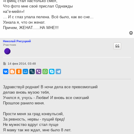
«Принц"стал настолько смел,
Что фото мне своё прислал Однажды
на"е-мейл»!
… И с глаз упала пелена. Всё было, как во сне…
Узнала я, что он женат.
Причем, ЖЕНАТ......НА МНЕ!!!
Николай Рисуцкий
Участник
С
14 фев 2014, 03:48
о
о
б
щ
е
н
Здравствуй родная! В ночи дела все превозмогший
и
делаю вновь музою тебя,
е
Учился я, учусь - Любви! И вновь все смогший
Прошлое ранило меня.
Прости меня за град конвульсий,
За ревность, нервы - пущий бред!
Не мужество вдруг стал пуще
Я маму так же ждал, мне было 8 лет.