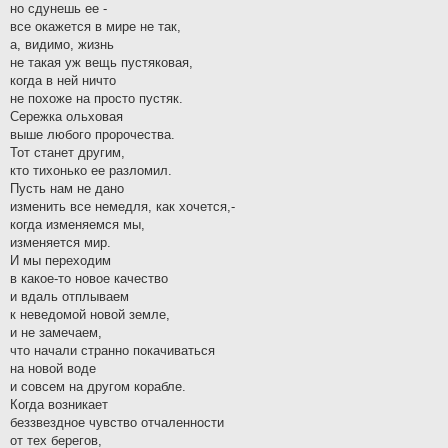
но сдунешь ее -
все окажется в мире не так,
а, видимо, жизнь
не такая уж вещь пустяковая,
когда в ней ничто
не похоже на просто пустяк.
Сережка ольховая
выше любого пророчества.
Тот станет другим,
кто тихонько ее разломил.
Пусть нам не дано
изменить все немедля, как хочется,-
когда изменяемся мы,
изменяется мир.
И мы переходим
в какое-то новое качество
и вдаль отплываем
к неведомой новой земле,
и не замечаем,
что начали странно покачиваться
на новой воде
и совсем на другом корабле.
Когда возникает
беззвездное чувство отчаленности
от тех берегов,