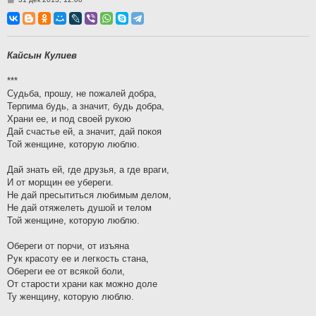
о
о
б
щ
е
н
Кайсын Кулиев
и
е
***
Судьба, прошу, не пожалей добра,
Терпима будь, а значит, будь добра,
Храни ее, и под своей рукою
Дай счастье ей, а значит, дай покоя
Той женщине, которую люблю.
Дай знать ей, где друзья, а где враги,
И от морщин ее убереги.
Не дай пресытиться любимым делом,
Не дай отяжелеть душой и телом
Той женщине, которую люблю.
Обереги от порчи, от изъяна
Рук красоту ее и легкость стана,
Обереги ее от всякой боли,
От старости храни как можно доле
Ту женщину, которую люблю.