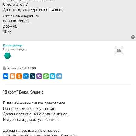
С чего это я?
Да с того, что сережка ольховая
лежит на ладони и,
словно живая,
дрожит...
1975
Капля дождя
Старая гвардия
С
26 апр 2014, 17:08
о
о
б
щ
е
н
"Даром" Вера Кушнир
и
е
В нашей жизни самое прекрасное
Не ценою денег покупается:
Даром светит с неба солнце ясное,
И луна нам даром улыбается;
Даром на распаханные полосы
Льется дождь со щедростью обильною,