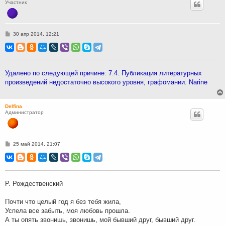
Участник
С
30 апр 2014, 12:21
о
о
б
щ
е
н
Удалено по следующей причине: 7.4. Публикация литературных
и
произведений недостаточно высокого уровня, графомании. Narine
е
Delfina
Администратор
С
25 май 2014, 21:07
о
о
б
щ
е
н
Р. Рождественский
и
е
Почти что целый год я без тебя жила,
Успела все забыть, моя любовь прошла.
А ты опять звонишь, звонишь, мой бывший друг, бывший друг.