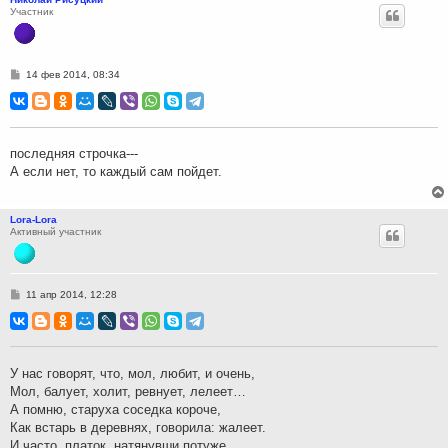
Участник
С
14 фев 2014, 08:34
о
о
б
щ
е
н
последняя строчка---
и
А если нет, то каждый сам пойдет.
е
Lora-Lora
Активный участник
С
11 апр 2014, 12:28
о
о
б
щ
е
н
У нас говорят, что, мол, любит, и очень,
и
Мол, балует, холит, ревнует, лелеет…
е
А помню, старуха соседка короче,
Как встарь в деревнях, говорила: жалеет.
И часто, платок, натянувши потуже