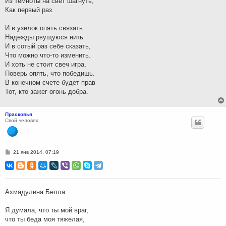
Из темноты на свет шагнуть,
Как первый раз.
И в узелок опять связать
Надежды рвущуюся нить
И в сотый раз себе сказать,
Что можно что-то изменить.
И хоть не стоит свеч игра,
Поверь опять, что победишь.
В конечном счете будет прав
Тот, кто зажег огонь добра.
Прасковья
Свой человек
С
21 янв 2014, 07:19
о
о
б
щ
е
н
Ахмадулина Белла
и
е
Я думала, что ты мой враг,
что ты беда моя тяжелая,