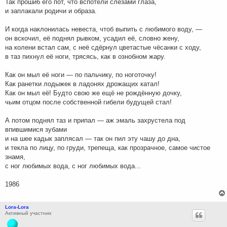
Так прошиб его пот, что вспотели слезами глаза,
и заплакали родичи и образа.
И когда наклонилась невеста, чтоб выпить с любимого воду, —
он вскочил, её поднял рывком, усадил её, словно жену,
на колени встал сам, с неё сдёрнул цветастые чёсанки с ходу,
в таз пихнул её ноги, трясясь, как в ознобном жару.
Как он мыл её ноги — по пальчику, по ноготочку!
Как ранетки лодыжек в ладонях дрожащих катал!
Как он мыл её! Будто свою же ещё не рождённую дочку,
чьим отцом после собственной гибели будущей стал!
А потом поднял таз и припал — аж эмаль захрустела под
впившимися зубами
и на шее кадык заплясал — так он пил эту чашу до дна,
и текла по лицу, по груди, трепеща, как прозрачное, самое чистое
знамя,
с ног любимых вода, с ног любимых вода...
1986
Lora-Lora
Активный участник