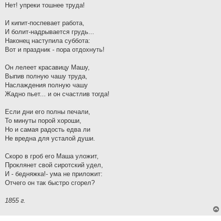
Нет! упреки тошнее труда!
И кипит-поспевает работа,
И болит-надрывается грудь...
Наконец наступила суббота:
Вот и праздник - пора отдохнуть!
Он лелеет красавицу Машу,
Выпив полную чашу труда,
Наслаждения полную чашу
Жадно пьет... и он счастлив тогда!
Если дни его полны печали,
То минуты порой хороши,
Но и самая радость едва ли
Не вредна для усталой души.
Скоро в гроб его Маша уложит,
Проклянет свой сиротский удел,
И - бедняжка!- ума не приложит:
Отчего он так быстро сгорел?
1855 г.