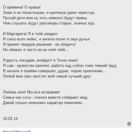
О времена! О нравы!
Знаю я не понаслышке, и критикую даже чересчур.
Пускай дети мои ну хоть немного будут правы,
Чем слушать будут разговоры старых, пьяных кур.
И Маргарита! Я в тебе увидел-
И силы всех небес, и ангела полет и звук ручья.
Я принял твердое решение - не обидеть!
Но обижал я часто из-за себя тебя…
Радость посадим, взойдет! я Точно знаю!
Я сам - мужество крепнет, работа над собою тоже тяжкий труд.
В начале я ошибки совершил, дурак, порою проклинаю…
Любой мне грех простит мой самый лучший друг.
Любовь моя! Мы все исправим!
Семья как соты - пчелки вместе собирают мед.
Давай только немножко характер поменяем…
10.02.14
Николай Рисуцкий