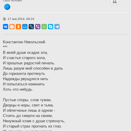
Свой человек
С
17 янв 2014, 09:24
о
о
б
щ
е
н
Константин Никольский
и
***
е
В моей душе осадок зла,
И счастья старого зола,
И прошлых радостей печаль.
Лишь разум мой способен в даль
До горизонта протянуть
Надежды рвущуюся нить
И попытаться изменить
Хоть что нибудь.
Пустые споры, слов туман,
Дворцы и норы, свет и тьма,
И облегченье лишь в одном -
Стоять до смерти на своем,
Ненужный хлам с души стряхнуть,
И старый страх прогнать из глаз.