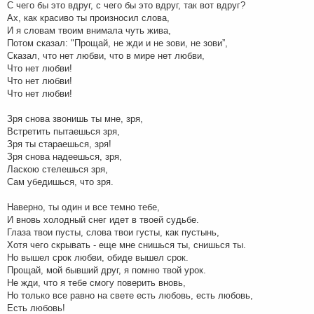
С чего бы это вдруг, с чего бы это вдруг, так вот вдруг?
Ах, как красиво ты произносил слова,
И я словам твоим внимала чуть жива,
Потом сказал: "Прощай, не жди и не зови, не зови”,
Сказал, что нет любви, что в мире нет любви,
Что нет любви!
Что нет любви!
Что нет любви!
Зря снова звонишь ты мне, зря,
Встретить пытаешься зря,
Зря ты стараешься, зря!
Зря снова надеешься, зря,
Ласкою стелешься зря,
Сам убедишься, что зря.
Наверно, ты один и все темно тебе,
И вновь холодный снег идет в твоей судьбе.
Глаза твои пусты, слова твои густы, как пустынь,
Хотя чего скрывать - еще мне снишься ты, снишься ты.
Но вышел срок любви, обиде вышел срок.
Прощай, мой бывший друг, я помню твой урок.
Не жди, что я тебе смогу поверить вновь,
Но только все равно на свете есть любовь, есть любовь,
Есть любовь!