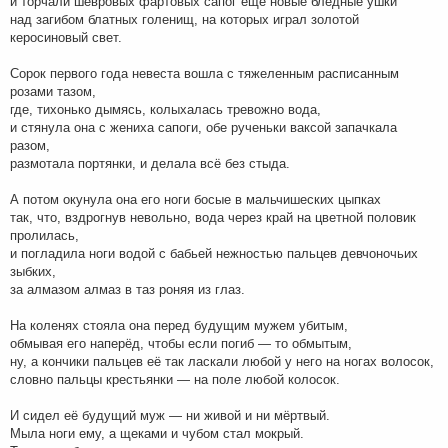
и торчали шевровых фартовых сапог ещё новые бледные ушки
над загибом блатных голенищ, на которых играл золотой
керосиновый свет.
Сорок первого года невеста вошла с тяжеленным расписанным
розами тазом,
где, тихонько дымясь, колыхалась тревожно вода,
и стянула она с жениха сапоги, обе рученьки ваксой запачкала
разом,
размотала портянки, и делала всё без стыда.
А потом окунула она его ноги босые в мальчишеских цыпках
так, что, вздрогнув невольно, вода через край на цветной половик
пролилась,
и погладила ноги водой с бабьей нежностью пальцев девчоночьих
зыбких,
за алмазом алмаз в таз роняя из глаз.
На коленях стояла она перед будущим мужем убитым,
обмывая его наперёд, чтобы если погиб — то обмытым,
ну, а кончики пальцев её так ласкали любой у него на ногах волосок,
словно пальцы крестьянки — на поле любой колосок.
И сидел её будущий муж — ни живой и ни мёртвый.
Мыла ноги ему, а щеками и чубом стал мокрый.