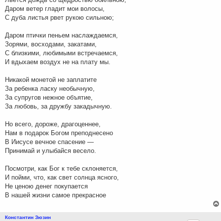
Даром ветер гладит мои волосы,
С дуба листья рвет рукою сильною;
Даром птички пеньем наслаждаемся,
Зорями, восходами, закатами,
С близкими, любимыми встречаемся,
И вдыхаем воздух не на плату мы.
Никакой монетой не заплатите
За ребенка ласку необычную,
За супругов нежное объятие,
За любовь, за дружбу закадычную.
Но всего, дороже, драгоценнее,
Нам в подарок Богом преподнесено
В Иисусе вечное спасение —
Принимай и улыбайся весело.
Посмотри, как Бог к тебе склоняется,
И пойми, что, как свет солнца ясного,
Не ценою денег покупается
В нашей жизни самое прекрасное
Константин Зюзин