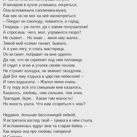
И вечером в кухне усевшись погреться,
Она вспоминала сапожника-мужа,
Как век он не мог на неё насмотреться.
– Поедет он смолоду, помнится, в город,
Глядишь – уж летит, да с каким полушалком!
А спросишь: чего, мол, управился скоро?
Не скажет… Но знаю… меня ему жалко…
Зимой мой хозяин тачает, бывало,
А я уже лягу, я спать мастерица,
Он встанет, поправит на мне одеяло,
Да так, что не скрипнет под ним половица.
И сядет к огню в уголке своём тесном.
Не стукнет колодка, не звякнет гвоздочек…
Дай Бог ему отдыха в царстве небесном! –
И тихо вздыхала: – Жалел меня очень.
В ту пору всё это смешным мне казалось,
Казалось, любовь, чем сильнее, тем злее,
Трагедии, бури… Какая там жалость!
Но юность ушла. Что нам ссориться с нею?
Недавно, больная бессонницей зябкой,
Я встретила взгляд твой – тревога в нём стыла.
И вспомнилась вдруг мне та старая бабка, –
Как верно она про любовь говорила!
И.Снегова