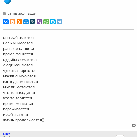
С
13 янв 2014, 15:29
о
о
б
щ
е
н
сны забываются.
и
боль унимается.
е
раны срастаются.
время меняется.
судьбы ломаются.
люди меняются.
чувства теряются.
маски снимаются.
взгляды меняются.
мысли метаются.
что-то находится.
что-то теряется.
время меняется.
переживается.
и забывается.
жизнь продолжается))
Снег