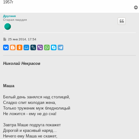
1957г
Другиня
Старая гвардия
С
25 янв 2014, 17:54
о
о
б
щ
е
н
Николай Некрасов
и
е
Маша
Белый день занялся над столицей,
Сладко спит молодая жена,
Только труженик муж бледнолицый
Не ложится - ему не до сна!
Завтра Маше подруга покажет
Дорогой и красивый наряд...
Ничего ему Маша не скажет,