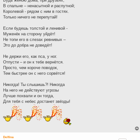
Будь женою дома, при друзьях;
В спальне – ненасытной и распутной;
Королевой - рядом с ним в гостях.
Только ничего не перепутай!
Если будешь толстой и ленивой -
Муженёк на сторону уйдёт!
Не топи его в слезах ревнивых –
Это до добра не доведёт!
Не держи его, как пса, у ног.
Отпусти – и он к тебе вернётся.
Просто, чем короче поводок,
Тем быстрее он с него сорвётся!
Никогда! Ты слышишь?! Никогда
На него не действуют угрозы
Лучше похвали и он тогда,
Для тебя с небес достанет звёзды!
Delfina