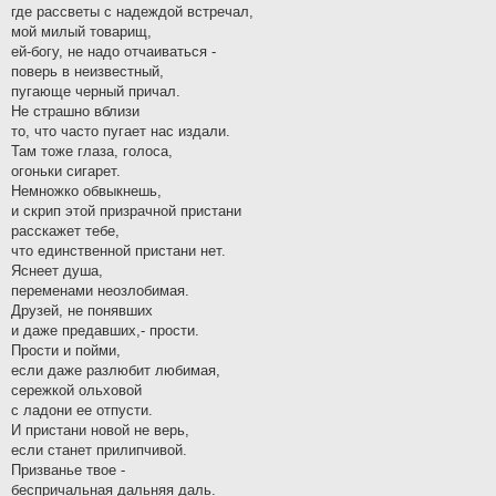
где рассветы с надеждой встречал,
мой милый товарищ,
ей-богу, не надо отчаиваться -
поверь в неизвестный,
пугающе черный причал.
Не страшно вблизи
то, что часто пугает нас издали.
Там тоже глаза, голоса,
огоньки сигарет.
Немножко обвыкнешь,
и скрип этой призрачной пристани
расскажет тебе,
что единственной пристани нет.
Яснеет душа,
переменами неозлобимая.
Друзей, не понявших
и даже предавших,- прости.
Прости и пойми,
если даже разлюбит любимая,
сережкой ольховой
с ладони ее отпусти.
И пристани новой не верь,
если станет прилипчивой.
Призванье твое -
беспричальная дальняя даль.