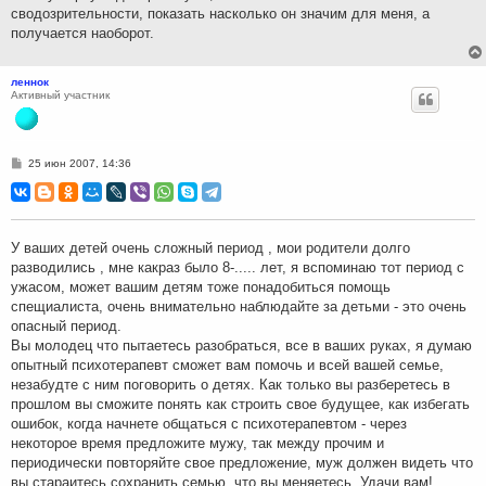
сводозрительности, показать насколько он значим для меня, а
получается наоборот.
леннок
Активный участник
С
25 июн 2007, 14:36
о
о
б
щ
е
н
У ваших детей очень сложный период , мои родители долго
и
разводились , мне какраз было 8-..... лет, я вспоминаю тот период с
е
ужасом, может вашим детям тоже понадобиться помощь
спещиалиста, очень внимательно наблюдайте за детьми - это очень
опасный период.
Вы молодец что пытаетесь разобраться, все в ваших руках, я думаю
опытный психотерапевт сможет вам помочь и всей вашей семье,
незабудте с ним поговорить о детях. Как только вы разберетесь в
прошлом вы сможите понять как строить свое будущее, как избегать
ошибок, когда начнете общаться с психотерапевтом - через
некоторое время предложите мужу, так между прочим и
периодически повторяйте свое предложение, муж должен видеть что
вы стараитесь сохранить семью, что вы меняетесь. Удачи вам!