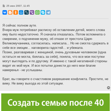
С
25 июн 2007, 11:45
о
о
б
щ
е
н
Я сейчас полном ауте.
и
Вчера муж потребовал расписку об оставлении детей, моего слова
е
ему было недостаточно. Я сначала отказалась. Потом вспомнила о
смирении, о подчинении мужу, об отказе от престола Царя-
Великомучанника, согласилась. написала... Но не смогла сдержать в
себе все эмоции... наговорила гадостей... и убежала.
Позже, разговаривая с женщиной, очень духовным человеком (одна
остаться не могла, боялась за себя), поняла, что все мои поступки
могут выглядеть и по другому. И именно с такой негативной стороны
видит их мой муж. И все потытки донести до него мои благие
намеренья - не услышаны.
Брат, вы говорите о счастливом разрешение конфликта. Простите, не
вижу. Не вижу выхода из этой ситуации.