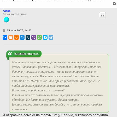
Клава
Активный участник
С
25 июн 2007, 14:43
о
о
б
щ
е
н
и
bashusha писал(а):
е
Мне почему-то кажется странным ход событий, с оставлением
детей, написанием расписок ... Может быть, попросить того же
батюшку прокомментировать - какие именно препятствия он
видит тому, чтобы Вы занимались детьми? Это должно быть
что-то ОЧЕНЬ серьезное, что прямо угрожает Вашей душе ... с
кондачка такие решения не принимаются.
Возможно, поработать с психологом?
И точно так же возможно, что ситуация рассмотрена несколько
однобоко. Не Вами, и не с учетом Вашей позиции.
Не призываю к развертыванию борьбы, но ... этот вопрос требует
прояснения.
Я отправила ссылку на форум Отцу Сергию, у которого получила