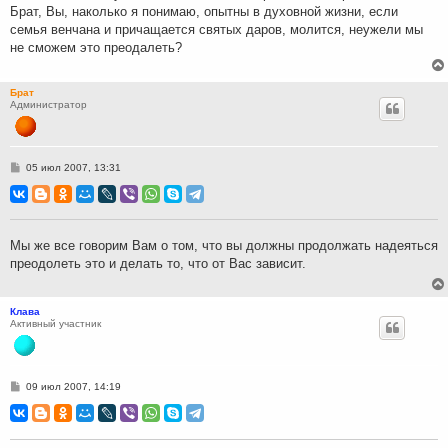
Брат, Вы, наколько я понимаю, опытны в духовной жизни, если
семья венчана и причащается святых даров, молится, неужели мы
не сможем это преодалеть?
Брат
Администратор
С
05 июл 2007, 13:31
о
о
б
щ
е
н
Мы же все говорим Вам о том, что вы должны продолжать надеяться
и
преодолеть это и делать то, что от Вас зависит.
е
Клава
Активный участник
С
09 июл 2007, 14:19
о
о
б
щ
е