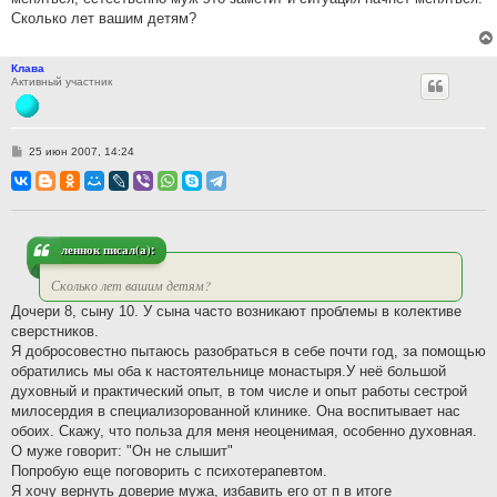
Сколько лет вашим детям?
Клава
Активный участник
С
25 июн 2007, 14:24
о
о
б
щ
е
н
и
леннок писал(а):
е
Сколько лет вашим детям?
Дочери 8, сыну 10. У сына часто возникают проблемы в колективе
сверстников.
Я добросовестно пытаюсь разобраться в себе почти год, за помощью
обратились мы оба к настоятельнице монастыря.У неё большой
духовный и практический опыт, в том числе и опыт работы сестрой
милосердия в специализорованной клинике. Она воспитывает нас
обоих. Скажу, что польза для меня неоценимая, особенно духовная.
О муже говорит: "Он не слышит"
Попробую еще поговорить с психотерапевтом.
Я хочу вернуть доверие мужа, избавить его от п в итоге