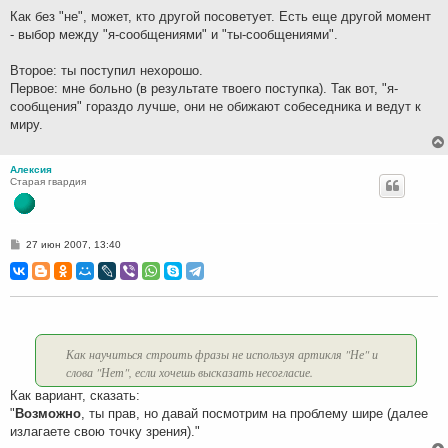
н
Как без "не", может, кто другой посоветует. Есть еще другой момент
и
- выбор между "я-сообщениями" и "ты-сообщениями".
е
Второе: ты поступил нехорошо.
Первое: мне больно (в результате твоего поступка). Так вот, "я-
сообщения" гораздо лучше, они не обижают собеседника и ведут к
миру.
Алексия
Старая гвардия
С
27 июн 2007, 13:40
о
о
б
щ
е
н
и
е
Как научиться строить фразы не используя артикля "Не" и
слова "Нет", если хочешь высказать несогласие.
Как вариант, сказать:
"
Возможно
, ты прав, но давай посмотрим на проблему шире (далее
излагаете свою точку зрения)."