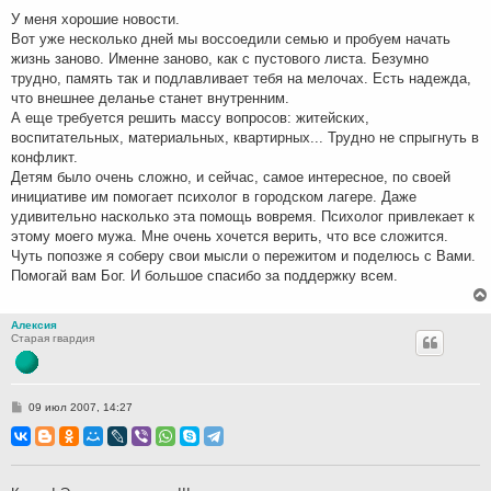
н
У меня хорошие новости.
и
Вот уже несколько дней мы воссоедили семью и пробуем начать
е
жизнь заново. Именне заново, как с пустового листа. Безумно
трудно, память так и подлавливает тебя на мелочах. Есть надежда,
что внешнее деланье станет внутренним.
А еще требуется решить массу вопросов: житейских,
воспитательных, материальных, квартирных... Трудно не спрыгнуть в
конфликт.
Детям было очень сложно, и сейчас, самое интересное, по своей
инициативе им помогает психолог в городском лагере. Даже
удивительно насколько эта помощь вовремя. Психолог привлекает к
этому моего мужа. Мне очень хочется верить, что все сложится.
Чуть попозже я соберу свои мысли о пережитом и поделюсь с Вами.
Помогай вам Бог. И большое спасибо за поддержку всем.
Алексия
Старая гвардия
С
09 июл 2007, 14:27
о
о
б
щ
е
н