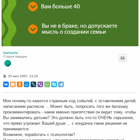
bashusha
Старая гвардия
С
25 июн 2007, 13:16
о
о
б
щ
е
н
Мне почему-то кажется странным ход событий, с оставлением детей,
и
написанием расписок ... Может быть, попросить того же батюшку
е
прокомментировать - какие именно препятствия он видит тому, чтобы
Вы занимались детьми? Это должно быть что-то ОЧЕНЬ серьезное,
что прямо угрожает Вашей душе ... с кондачка такие решения не
принимаются.
Возможно, поработать с психологом?