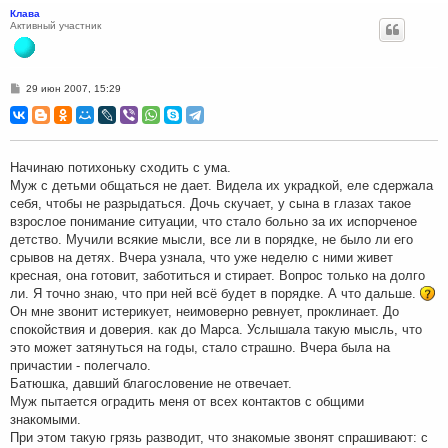
Клава
Активный участник
С
29 июн 2007, 15:29
о
о
б
щ
е
н
Начинаю потихоньку сходить с ума.
и
Муж с детьми общаться не дает. Видела их украдкой, еле сдержала
е
себя, чтобы не разрыдаться. Дочь скучает, у сына в глазах такое
взрослое понимание ситуации, что стало больно за их испорченое
детство. Мучили всякие мысли, все ли в порядке, не было ли его
срывов на детях. Вчера узнала, что уже неделю с ними живет
кресная, она готовит, заботиться и стирает. Вопрос только на долго
ли. Я точно знаю, что при ней всё будет в порядке. А что дальше.
Он мне звонит истерикует, неимоверно ревнует, проклинает. До
спокойствия и доверия. как до Марса. Услышала такую мысль, что
это может затянуться на годы, стало страшно. Вчера была на
причастии - полегчало.
Батюшка, давший благословение не отвечает.
Муж пытается оградить меня от всех контактов с общими
знакомыми.
При этом такую грязь разводит, что знакомые звонят спрашивают: с