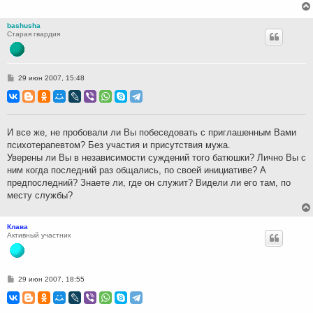
bashusha
Старая гвардия
С
29 июн 2007, 15:48
о
о
б
щ
е
н
И все же, не пробовали ли Вы побеседовать с приглашенным Вами
и
психотерапевтом? Без участия и присутствия мужа.
е
Уверены ли Вы в независимости суждений того батюшки? Лично Вы с
ним когда последний раз общались, по своей инициативе? А
предпоследний? Знаете ли, где он служит? Видели ли его там, по
месту службы?
Клава
Активный участник
С
29 июн 2007, 18:55
о
о
б
щ