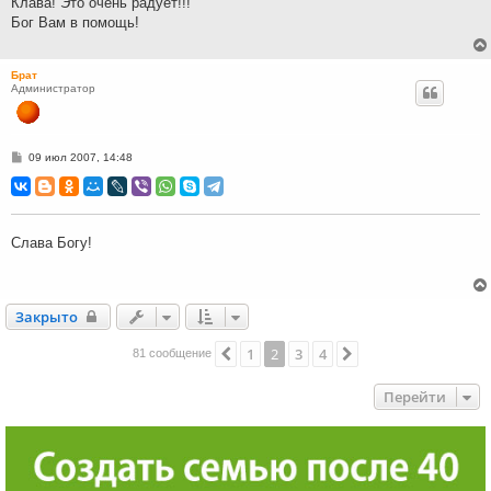
Клава! Это очень радует!!!
и
Бог Вам в помощь!
е
Брат
Администратор
С
09 июл 2007, 14:48
о
о
б
щ
е
н
Слава Богу!
и
е
Закрыто
Закрыто
1
2
3
4
Пред.
След.
81 сообщение
Перейти