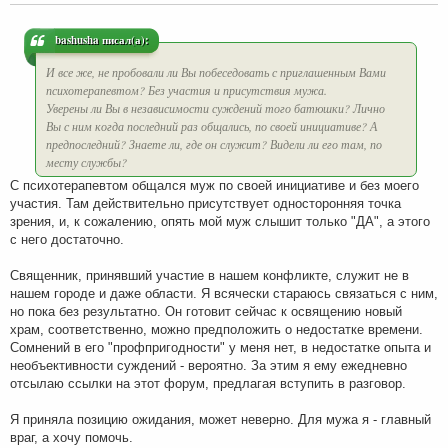
е
н
и
bashusha писал(а):
е
И все же, не пробовали ли Вы побеседовать с приглашенным Вами
психотерапевтом? Без участия и присутствия мужа.
Уверены ли Вы в независимости суждений того батюшки? Лично
Вы с ним когда последний раз общались, по своей инициативе? А
предпоследний? Знаете ли, где он служит? Видели ли его там, по
месту службы?
С психотерапевтом общался муж по своей инициативе и без моего
участия. Там действительно присутствует односторонняя точка
зрения, и, к сожалению, опять мой муж слышит только "ДА", а этого
с него достаточно.
Священник, принявший участие в нашем конфликте, служит не в
нашем городе и даже области. Я всячески стараюсь связаться с ним,
но пока без результатно. Он готовит сейчас к освящению новый
храм, соответственно, можно предположить о недостатке времени.
Сомнений в его "профпригодности" у меня нет, в недостатке опыта и
необъективности суждений - вероятно. За этим я ему ежедневно
отсылаю ссылки на этот форум, предлагая вступить в разговор.
Я приняла позицию ожидания, может неверно. Для мужа я - главный
враг, а хочу помочь.