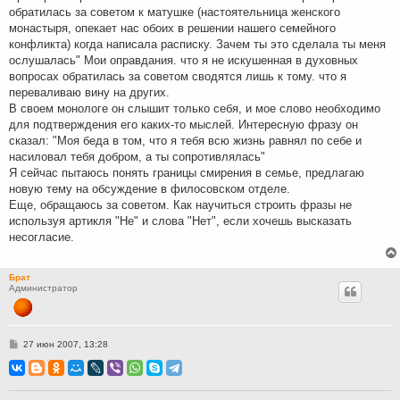
обратилась за советом к матушке (настоятельница женского
монастыря, опекает нас обоих в решении нашего семейного
конфликта) когда написала расписку. Зачем ты это сделала ты меня
ослушалась" Мои оправдания. что я не искушенная в духовных
вопросах обратилась за советом сводятся лишь к тому. что я
переваливаю вину на других.
В своем монологе он слышит только себя, и мое слово необходимо
для подтверждения его каких-то мыслей. Интересную фразу он
сказал: "Моя беда в том, что я тебя всю жизнь равнял по себе и
насиловал тебя добром, а ты сопротивлялась"
Я сейчас пытаюсь понять границы смирения в семье, предлагаю
новую тему на обсуждение в филосовском отделе.
Еще, обращаюсь за советом. Как научиться строить фразы не
используя артикля "Не" и слова "Нет", если хочешь высказать
несогласие.
Брат
Администратор
С
27 июн 2007, 13:28
о
о
б
щ
е