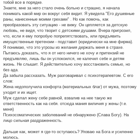
тобой все в порядке.
Знаете, мне за него стало очень больно и страшно, я начала
понимать какой мир он вокруг себя видит. Я увидела "Его душевные
раны, нанесенные моими грехами" . Но как помочь, как
преобразовать эту ситуацию - не вижу. Он цепляется за детскую
любовь, не видя, что творит с детскими душами. Вчера пригрозил,
что, если я ему попробую попрепятствовать, или предъявить
имущественные претензии - подставит (юридически на мне фирма).
Я понимаю, что это угрозы из желания держать меня в страхе.
Пытаюсь доказать, что я от него ничего не хочу и притензий не
предъявляю, лишь бы он успокоился, не калечил себе и детям
жизнь. Не слышит. Я действительно хочу восстановить семью, но
без ада.
Да забыла рассказать. Муж разговаривал с психотерапевтом. С его
слов:
Жена недополучила конфорта (материальных благ) от мужа, поэтому
уходит и их ищет.
Муж сделал жену себе равной, взвалив на нее такую же
ответственность как на себя. отсюда мания виличия у жены (т.е.
меня)
Психосоматических заболеваний не обнаружено (Слава Богу). На
лицо сильная раздраженность.
Дальше как, может я где-то оступаюсь? Уповаю на Бога и усиленно
молюсь.