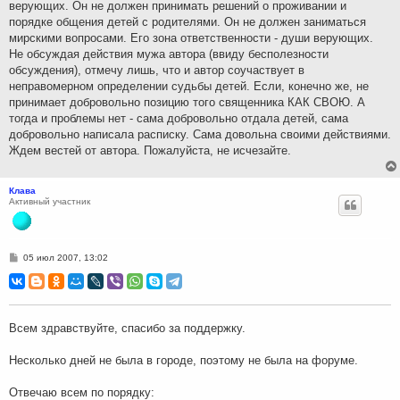
верующих. Он не должен принимать решений о проживании и
порядке общения детей с родителями. Он не должен заниматься
мирскими вопросами. Его зона ответственности - души верующих.
Не обсуждая действия мужа автора (ввиду бесполезности
обсуждения), отмечу лишь, что и автор соучаствует в
неправомерном определении судьбы детей. Если, конечно же, не
принимает добровольно позицию того священника КАК СВОЮ. А
тогда и проблемы нет - сама добровольно отдала детей, сама
добровольно написала расписку. Сама довольна своими действиями.
Ждем вестей от автора. Пожалуйста, не исчезайте.
Клава
Активный участник
С
05 июл 2007, 13:02
о
о
б
щ
е
н
Всем здравствуйте, спасибо за поддержку.
и
е
Несколько дней не была в городе, поэтому не была на форуме.
Отвечаю всем по порядку: