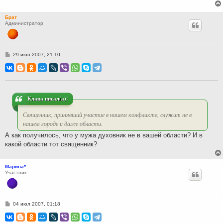
Брат
Администратор
С
29 июн 2007, 21:10
о
о
б
щ
е
н
и
Клава писал(а):
е
Священник, принявший участие в нашем конфликте, служит не в
нашем городе и даже области.
А как получилось, что у мужа духовник не в вашей области? И в
какой области тот священник?
Марина*
Участник
С
04 июл 2007, 01:18
о
о
б