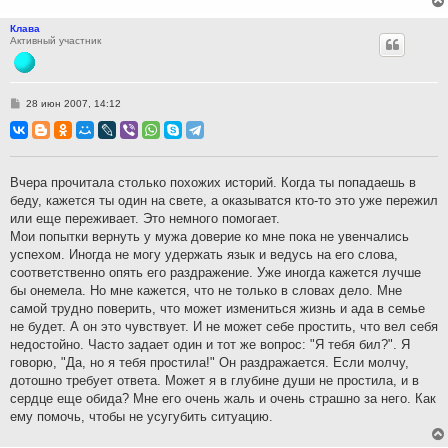
Клава
Активный участник
С
28 июн 2007, 14:12
о
о
б
щ
е
н
Вчера прочитала столько похожих историй. Когда ты попадаешь в
и
беду, кажется ты один на свете, а оказыватся кто-то это уже пережил
е
или еще переживает. Это немного помогает.
Мои попытки вернуть у мужа доверие ко мне пока не увенчались
успехом. Иногда не могу удержать язык и ведусь на его слова,
соответственно опять его раздражение. Уже иногда кажется лучше
бы онемела. Но мне кажется, что не только в словах дело. Мне
самой трудно поверить, что может измениться жизнь и ада в семье
не будет. А он это чувствует. И не может себе простить, что вел себя
недостойно. Часто задает один и тот же вопрос: "Я тебя бил?". Я
говорю, "Да, но я тебя простила!" Он раздражается. Если молчу,
дотошно требует ответа. Может я в глубине души не простила, и в
сердце еще обида? Мне его очень жаль и очень страшно за него. Как
ему помочь, чтобы не усугубить ситуацию.