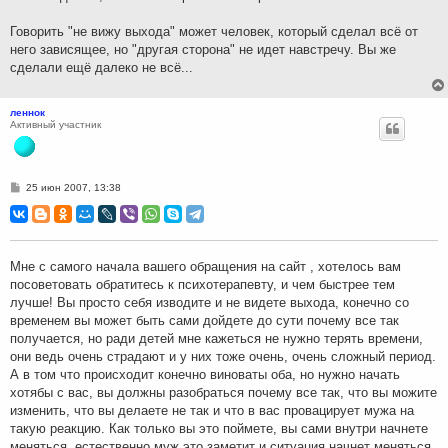
Говорить "не вижу выхода" может человек, который сделал всё от
него зависящее, но "другая сторона" не идет навстречу. Вы же
сделали ещё далеко не всё...
леннок
Активный участник
С
25 июн 2007, 13:38
о
о
б
щ
е
н
Мне с самого начала вашего обращения на сайт , хотелось вам
и
посоветовать обратитесь к психотерапевту, и чем быстрее тем
е
лучше! Вы просто себя изводите и не видете выхода, конечно со
временем вы может быть сами дойдете до сути почему все так
получается, но ради детей мне кажеться не нужно терять времени,
они ведь очень страдают и у них тоже очень, очень сложный период.
А в том что происходит конечно виноваты оба, но нужно начать
хотябы с вас, вы должны разобраться почему все так, что вы можите
изменить, что вы делаете не так и что в вас провацирует мужа на
такую реакцию. Как только вы это поймете, вы сами внутри начнете
меняться, естественно муж это заметит и ситуация начнет меняться.