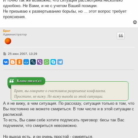
И точно так же возможно, что ситуация рассмотрена несколько
однобоко. Не Вами, и не с учетом Вашей позиции.
Не призываю к развертыванию борьбы, но ... этот вопрос требует
прояснения.
Брат
Администратор
С
25 июн 2007, 13:29
о
о
б
щ
е
н
и
Клава писал(а):
е
Брат, вы говорите о счастливом разрешение конфликта.
Простите, не вижу. Не вижу выхода из этой ситуации.
А я не вижу, в чем ситуация. По рассказу, ситуация только в том, что
Вы постоянно не можете смириться. В том числе и в этой ситуации с
распиской.
То есть, Вы сами себе хотите подписать приговор: бесы так Вас
подчинили, что смириться невозможно.
Но выход есть, и он очень простой - смиряться.