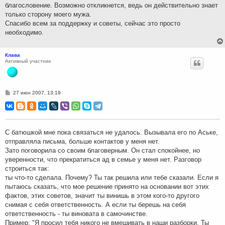
благословение. Возможно откликнется, ведь он действительно знает
только сторону моего мужа.
Спасибо всем за поддержку и советы, сейчас это просто
необходимо.
Клава
Активный участник
С
27 июн 2007, 13:19
о
о
б
щ
е
н
С батюшкой мне пока связаться не удалось. Вызывала его по Аське,
и
отправляла письма, больше контактов у меня нет.
е
Зато поговорила со своим благоверным. Он стал спокойнее, но
уверенности, что прекратиться ад в семье у меня нет. Разговор
строиться так:
ты что-то сделала. Почему? Ты так решила или тебе сказали. Если я
пытаюсь сказать, что мое решение принято на основании вот этих
фактов, этих советов, значит ты винишь в этом кого-то другого
снимая с себя ответственность. А если ты берешь на себя
ответственность - ты виновата в самочинстве.
Пример: "Я просил тебя никого не вмешивать в наши разборки. Ты