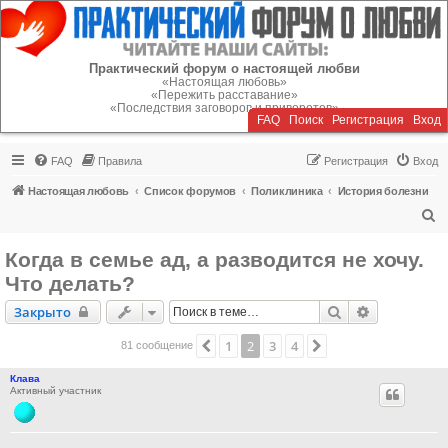
Регистрация
Практический форум о настоящей любви
«Настоящая любовь»
«Пережить расставание»
«Последствия заговоров и приворотов»
FAQ
Поиск
Р
е
г
и
с
т
р
а
ц
и
я
Вход
FAQ
Правила
Р
е
г
и
с
т
р
а
ц
и
я
Вход
Настоящая любовь
Список форумов
Поликлиника
История болезни
П
о
Когда в семье ад, а разводится не хочу.
и
Что делать?
с
Закрыто
Поиск
Расширенн
Закрыто
к
1
2
3
4
Пред.
След.
81 сообщение
Клава
Активный участник