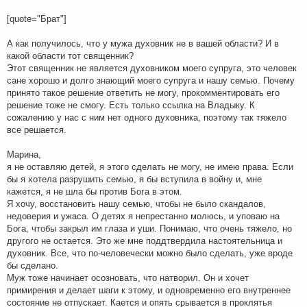
[quote="Брат"]
А как получилось, что у мужа духовник не в вашей области? И в
какой области тот священник?
Этот священник не является духовником моего супруга, это человек
сане хорошо и долго знающий моего супруга и нашу семью. Почему
принято такое решение ответить не могу, прокомментировать его
решение тоже не смогу. Есть только ссылка на Владыку. К
сожалению у нас с ним нет одного духовника, поэтому так тяжело
все решается.
Марина,
я не оставляю детей, я этого сделать не могу, не имею права. Если
бы я хотела разрушить семью, я бы вступила в войну и, мне
кажется, я не шла бы против Бога в этом.
Я хочу, восстановить нашу семью, чтобы не было скандалов,
недоверия и ужаса. О детях я непрестанно молюсь, и уповаю на
Бога, чтобы закрыл им глаза и уши. Понимаю, что очень тяжело, но
другого не остается. Это же мне поддтвердила настоятельница и
духовник. Все, что по-человечески можно было сделать, уже вроде
бы сделано.
Муж тоже начинает осозновать, что натворил. Он и хочет
примирения и делает шаги к этому, и одновременно его внутреннее
состояние не отпускает. Кается и опять срывается в проклятья