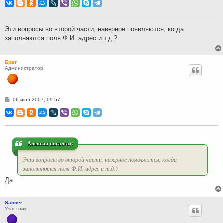
о
б
щ
е
н
Эти вопросы во второй части, наверное появляются, когда
и
заполняются поля Ф.И. адрес и т.д.?
е
Брат
Администратор
С
06 июл 2007, 09:57
о
о
б
щ
е
н
и
Алексия писал(а):
е
Эти вопросы во второй части, наверное появляются, когда
заполняются поля Ф.И. адрес и т.д.?
Да.
Sanner
Участник