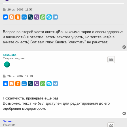
С
26 окт 2007, 11:57
о
о
б
щ
е
н
Вопрос во второй части анкеты(Ваши комментарии о своем здоровье
и
и внешности) я ответил, затем захотел убрать, но текста нет(а в
е
анкете он есть) Вот вам глюк.Кнопка "очистить" не работает.
bashusha
Старая гвардия
С
26 окт 2007, 12:19
о
о
б
щ
е
н
Пожалуйста, проверьте еще раз.
и
Возможно, текст не был доступен для редактирования до его
е
одобрения модератором.
Sanner
Участник