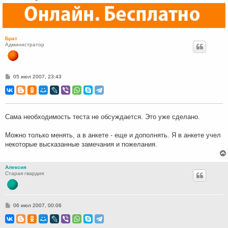
Брат
Администратор
С
05 июл 2007, 23:43
о
о
б
щ
е
н
Сама необходимость теста не обсуждается. Это уже сделано.
и
е
Можно только менять, а в анкете - еще и дополнять. Я в анкете учел
некоторые высказанные замечания и пожелания.
Алексия
Старая гвардия
С
06 июл 2007, 00:06
о
о
б