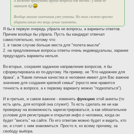
А можете придумать другие вопросы для теста? у меня не
хватает IQ
Вообще многие замечания уже учтены. Но там сложно просто
убирать какие-то вещи лучше заменять.
Я бы в первую очередь убрала не вопросы, а варианты ответов.
Причем вообще бы убрала. Пусть бы кандидат отвечал
самостоятельно, потому что:
1. в таком случае больше места для "полета мысли"
2. на предложенные вопросы ответы очень индивидуальны, заранее
предугадать варианты нельзя.
Во-вторых, сохраняя заданное направление вопросов, я бы
сформулировала из по-другому. На пример, не "Кто надежнее для
брака", а "Какие личные качества в человеке имеют для Вас важное
значение для создания крепкой семьи" (просто мне нравится
точность в вопросе, а к первому варианту можно "подкопаться").
И в-третьих, и самое важное - изменить
функцию
этой анкеты (то
есть цель, для которой она служит). То есть сделать ее не как
проверкау на возможность зарегистрироваться, а как обязательное
условие для регистрации и открытая инфо о человека, когда он
будет "висеть" на сайте. По его ответам можно будет и видеть, кто
он, и стоит с ним знакомиться. Просто я, ко всему прочему, за
свободу выбора.