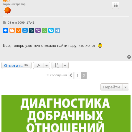
Брат
Администратор
С
08 янв 2009, 17:41
о
о
б
щ
е
н
Все, теперь уже точно можно найти пару, кто хочет!
и
е
Ответить
О
т
в
е
т
и
т
ь
1
2
Пред.
33 сообщения
Перейти