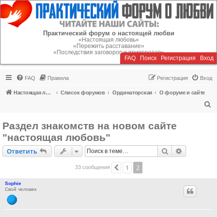
Регистрация
Практический форум о настоящей любви
«Настоящая любовь»
«Пережить расставание»
«Последствия заговоров и приворотов»
FAQ
Поиск
Р
е
г
и
с
т
р
а
ц
и
я
Вход
FAQ
Правила
Р
е
г
и
с
т
р
а
ц
и
я
Вход
Настоящая любовь
Список форумов
Ординаторская
О форуме и сайте
П
о
Раздел знакомств на новом сайте
и
"настоящая любовь"
с
Ответить
Поиск
Расширен
О
т
в
е
т
и
т
ь
к
1
2
Пред.
33 сообщения
Sophie
Свой человек