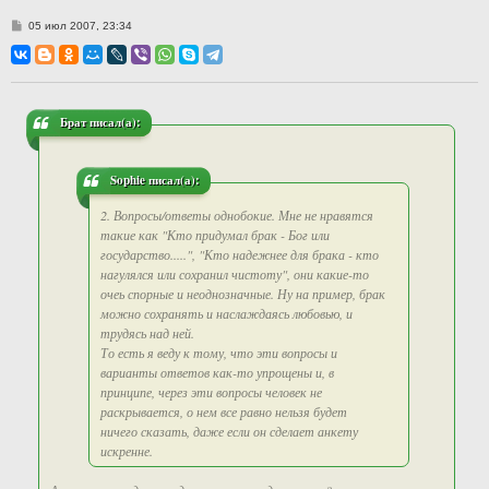
С
05 июл 2007, 23:34
о
о
б
щ
е
н
и
Брат писал(а):
е
Sophie писал(а):
2. Вопросы/ответы однобокие. Мне не нравятся
такие как "Кто придумал брак - Бог или
государство.....", "Кто надежнее для брака - кто
нагулялся или сохранил чистоту", они какие-то
очеь спорные и неоднозначные. Ну на пример, брак
можно сохранять и наслаждаясь любовью, и
трудясь над ней.
То есть я веду к тому, что эти вопросы и
варианты ответов как-то упрощены и, в
принципе, через эти вопросы человек не
раскрывается, о нем все равно нельзя будет
ничего сказать, даже если он сделает анкету
искренне.