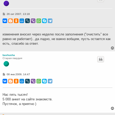
С
26 окт 2007, 13:18
о
о
б
щ
е
н
изменения вносил через неделю после заполнения ("очистить" все
и
равно не работает)...да ладно, не важно вобщем, пусть остается как
е
есть, спасибо за ответ.
bashusha
Старая гвардия
С
08 янв 2009, 14:47
о
о
б
щ
е
н
Нас пять тысяч!
и
5 000 анкет на сайте знакомств.
е
Пустячок, а приятно )