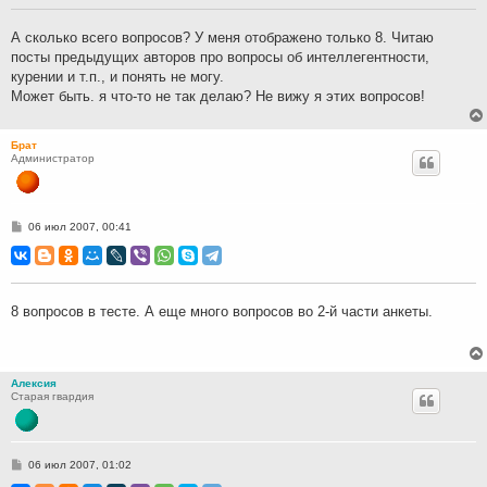
щ
е
н
А сколько всего вопросов? У меня отображено только 8. Читаю
и
посты предыдущих авторов про вопросы об интеллегентности,
е
курении и т.п., и понять не могу.
Может быть. я что-то не так делаю? Не вижу я этих вопросов!
Брат
Администратор
С
06 июл 2007, 00:41
о
о
б
щ
е
н
8 вопросов в тесте. А еще много вопросов во 2-й части анкеты.
и
е
Алексия
Старая гвардия
С
06 июл 2007, 01:02
о