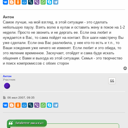
о
б
щ
е
н
Антон
и
Самое лучше, на мой взгляд, в этой ситуации - это сделать
е
небольшую паузу. Взять волю в кулак и оставить жену в покое на 1-2
недели. Просто не звонить и не дергать ее. Если она любит и
нуждается в Вас, то сама пойдет на контакт. Все шаги навстречу Вы
уже сделали. Если она Вас разлюбила, у нее кто-то есть и т.п., то
Ваши хождения уже ничего не изменят. Если любит и это обида, то
это явление временное. Заскучает, отойдет и сама буде искать
общения с Вами и выхода из этой ситуации. Семья - это творчество
и поиск компромиссов с обоих сторон
Антон
Участник
С
06 июл 2007, 09:35
о
о
б
щ
е
н
и
fatalerror писал(а):
е