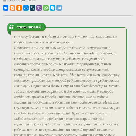
о
о
б
щ
е
н
и
леннок писал(а):
е
я не хочу бежать и падать в ноги, как я понял - от этого только
неприятности- это вам не поможет.
Поможет лишь то что вы искренне начнете, сочувствовать,
понимать жену, помогать ей. И не просить повидать ребенка, а
предложть помощь - погулять с ребенком, покормить. До
выходных предложть помощь в походе за продуктами, деньги,
памперсы, смеси и вообще интересоваться не нужна ли твоя
помощь, что ты можешь сделать. Мне например очень помогало у
меня муж приходил после второй работы посидеть с ребенком, а я
в это время принимала душь. я ему за это была благодарна, мелочь
, 15 мин времени зато приятно и для занятой мамы у которой
всегда нет времени на себя - просто счастье, еще он ездил в
магазин за продуктами и досих пор это продолжается. Магазины
круглосуточные , так что после работы тоже можно помочь, раз
в неделю не сложно - жене приятно. Просто старайтесь при
любой возможности предлагать свою помощь, и звонить
спрашивать как дела? не хочет общаться спрашивайте как дела у
ребенка про нее не спрашивайте, на второй третий звонок она
поймет что вы искренне интересуетесь и начнет с вами больше