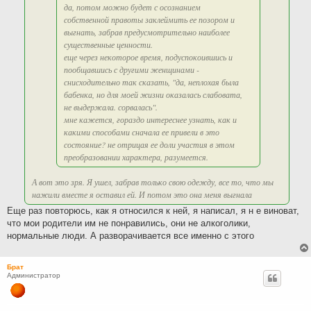
да, потом можно будет с осознанием
собственной правоты заклеймить ее позором и
выгнать, забрав предусмотрительно наиболее
существенные ценности.
еще через некоторое время, подуспокоившись и
пообщавшись с другими женщинами -
снисходительно так сказать, "да, неплохая была
бабенка, но для моей жизни оказалась слабовата,
не выдержала. сорвалась".
мне кажется, гораздо интереснее узнать, как и
какими способами сначала ее привели в это
состояние? не отрицая ее доли участия в этом
преобразовании характера, разумеется.
А вот это зря. Я ушел, забрав только свою одежду, все то, что мы
нажили вместе я оставил ей. И потом это она меня выгнала
Еще раз повторюсь, как я относился к ней, я написал, я н е виноват,
что мои родители им не понравились, они не алкоголики,
нормальные люди. А разворачивается все именно с этого
Брат
Администратор