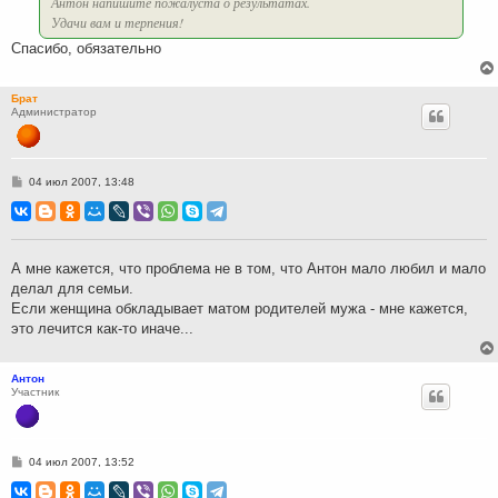
Антон напишите пожалуста о результатах.
Удачи вам и терпения!
Спасибо, обязательно
Брат
Администратор
С
04 июл 2007, 13:48
о
о
б
щ
е
н
А мне кажется, что проблема не в том, что Антон мало любил и мало
и
делал для семьи.
е
Если женщина обкладывает матом родителей мужа - мне кажется,
это лечится как-то иначе...
Антон
Участник
С
04 июл 2007, 13:52
о
о