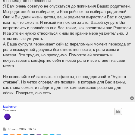
я поняла), но не основной.
Я Вам очень советую не опускаться до попинания Ваших родителей.
Мы родителей не выбираем, и Ваш ребенок не выбирал родителей.
Они и Вы дали жизнь детям, ваши родители вырастили Вас и отдали
вам то, что смогли. И низкий им поклон за это. Вашей супруге Вы
встретились и полюбила она Вас таким, как воспитали вас Родители.
И за это ей нужно относиться к ним по крайне мере уважительно. В
этом нельзя уступать.
А Ваша супруга переживает сейчас переломный момент перехода от
роли незамужней девушки без ответственности, к роли жены и
матери. Это трудно, но проходимо. Помогите ей осознать и
почувствовать комфортно себя в новой роли и все станет на свои
места.
Не позволяйте ей затевать конфликты, не поддерживайте "Бурю в
стакане". Но четко определите позиции, в которые для Вас важны,
как глава семьи, и найдите для них компромисное решение для
обоих. Поверьте, оно есть.
fatalerror
Участник
С
05 июл 2007, 16:52
о