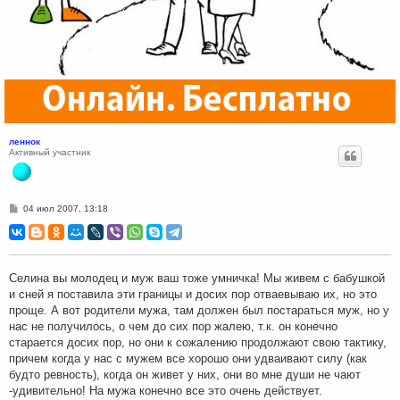
леннок
Активный участник
С
04 июл 2007, 13:18
о
о
б
щ
е
н
Селина вы молодец и муж ваш тоже умничка! Мы живем с бабушкой
и
и сней я поставила эти границы и досих пор отваевываю их, но это
е
проще. А вот родители мужа, там должен был постараться муж, но у
нас не получилось, о чем до сих пор жалею, т.к. он конечно
старается досих пор, но они к сожалению продолжают свою тактику,
причем когда у нас с мужем все хорошо они удваивают силу (как
будто ревность), когда он живет у них, они во мне души не чают
-удивительно! На мужа конечно все это очень действует.