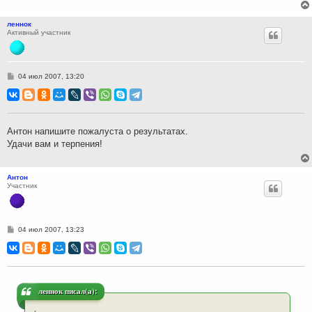
леннок
Активный участник
С
04 июл 2007, 13:20
о
о
б
щ
е
н
Антон напишите пожалуста о результатах.
и
Удачи вам и терпения!
е
Антон
Участник
С
04 июл 2007, 13:23
о
о
б
щ
е
н
и
леннок писал(а):
е