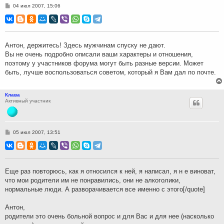
С
04 июл 2007, 15:06
о
о
б
щ
е
н
Антон, держитесь! Здесь мужчинам спуску не дают.
и
Вы не очень подробно описали ваши характеры и отношения,
е
поэтому у участников форума могут быть разные версии. Может
быть, лучше воспользоваться советом, который я Вам дал по почте.
Клава
Активный участник
С
05 июл 2007, 13:51
о
о
б
щ
е
н
Еще раз повторюсь, как я относился к ней, я написал, я н е виноват,
и
что мои родители им не понравились, они не алкоголики,
е
нормальные люди. А разворачивается все именно с этого[/quote]
Антон,
родители это очень больной вопрос и для Вас и для нее (насколько