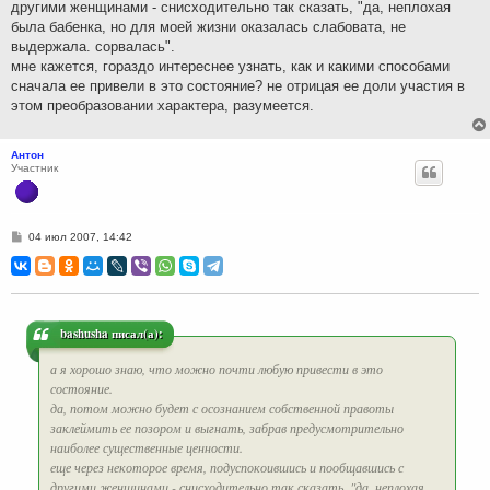
другими женщинами - снисходительно так сказать, "да, неплохая
была бабенка, но для моей жизни оказалась слабовата, не
выдержала. сорвалась".
мне кажется, гораздо интереснее узнать, как и какими способами
сначала ее привели в это состояние? не отрицая ее доли участия в
этом преобразовании характера, разумеется.
Антон
Участник
С
04 июл 2007, 14:42
о
о
б
щ
е
н
и
bashusha писал(а):
е
а я хорошо знаю, что можно почти любую привести в это
состояние.
да, потом можно будет с осознанием собственной правоты
заклеймить ее позором и выгнать, забрав предусмотрительно
наиболее существенные ценности.
еще через некоторое время, подуспокоившись и пообщавшись с
другими женщинами - снисходительно так сказать, "да, неплохая