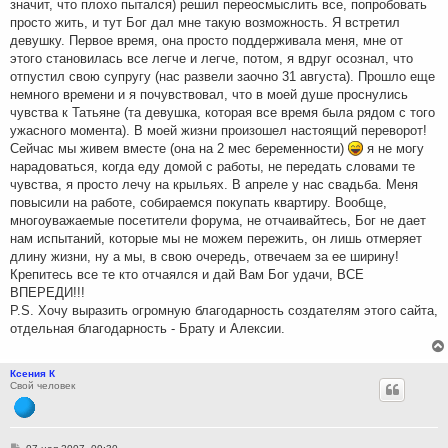
значит, что плохо пытался) решил переосмыслить все, попробовать
просто жить, и тут Бог дал мне такую возможность. Я встретил
девушку. Первое время, она просто поддерживала меня, мне от
этого становилась все легче и легче, потом, я вдруг осознал, что
отпустил свою супругу (нас развели заочно 31 августа). Прошло еще
немного времени и я почувствовал, что в моей душе проснулись
чувства к Татьяне (та девушка, которая все время была рядом с того
ужасного момента). В моей жизни произошел настоящий переворот!
Сейчас мы живем вместе (она на 2 мес беременности)
я не могу
нарадоваться, когда еду домой с работы, не передать словами те
чувства, я просто лечу на крыльях. В апреле у нас свадьба. Меня
повысили на работе, собираемся покупать квартиру. Вообще,
многоуважаемые посетители форума, не отчаивайтесь, Бог не дает
нам испытаний, которые мы не можем пережить, он лишь отмеряет
длину жизни, ну а мы, в свою очередь, отвечаем за ее ширину!
Крепитесь все те кто отчаялся и дай Вам Бог удачи, ВСЕ
ВПЕРЕДИ!!!
P.S. Хочу выразить огромную благодарность создателям этого сайта,
отдельная благодарность - Брату и Алексии.
Ксения К
Свой человек
С