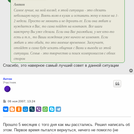
Антон
Самое лучше, на мой взгляд, в этой ситуации - это сделать
небольшую паузу. Взять волю в кулак и оставить жену в покое на 1-
2 недели. Просто не звонить и не дергать ее. Если она любит и
нуждается в Вас, то сама пойдет на контакт. Все шаги
навстречу Вы уже сделали. Если она Вас разлюбила, у нее кто-то
есть и т.п., то Ваши хождения уже ничего не изменят. Если
любит и это обида, то это явление временное. Заскучает,
отойдет и сама буде искать общения с Вами и выхода из этой
ситуации. Семья - это творчество и поиск компромиссов с обоих
сторон
Спасибо, это наверное самый лучший совет в данной ситуации
Антон
Участник
С
06 ноя 2007, 13:24
о
о
б
щ
е
н
Прошло 5 месяцев с того дня как мы расстались. Решил написать об
и
этом. Первое время пытался вернуться, ничего не помогло (не
е