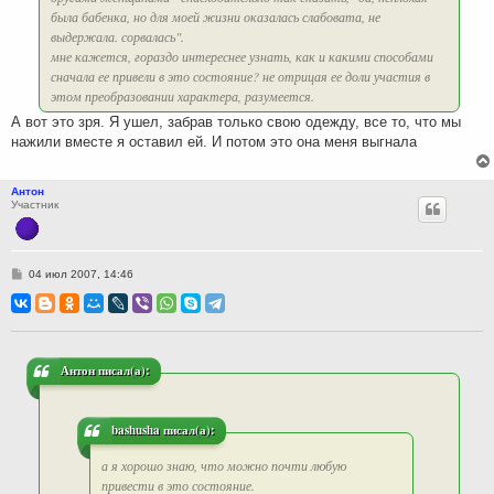
была бабенка, но для моей жизни оказалась слабовата, не
выдержала. сорвалась".
мне кажется, гораздо интереснее узнать, как и какими способами
сначала ее привели в это состояние? не отрицая ее доли участия в
этом преобразовании характера, разумеется.
А вот это зря. Я ушел, забрав только свою одежду, все то, что мы
нажили вместе я оставил ей. И потом это она меня выгнала
Антон
Участник
С
04 июл 2007, 14:46
о
о
б
щ
е
н
и
Антон писал(а):
е
bashusha писал(а):
а я хорошо знаю, что можно почти любую
привести в это состояние.