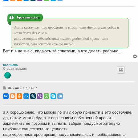
б
щ
е
н
и
Брат писал(а):
е
А мне кажется, что проблема не в том, что Антон мало любил и
мало делал для семьи.
Если женщина обкладывает матом родителей мужа - мне
кажется, это лечится как-то иначе...
Вот и я не знаю, кидаюсь за советами, а что делать реально...
bashusha
Старая гвардия
С
04 июл 2007, 14:37
о
о
б
щ
е
н
а я хорошо знаю, что можно почти любую привести в это состояние.
и
да, потом можно будет с осознанием собственной правоты
е
заклеймить ее позором и выгнать, забрав предусмотрительно
наиболее существенные ценности.
еще через некоторое время, подуспокоившись и пообщавшись с