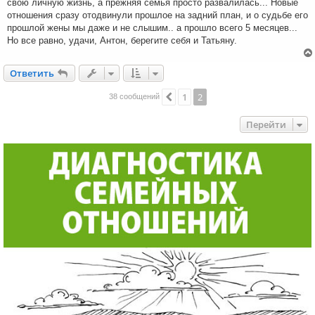
свою личную жизнь, а прежняя семья просто развалилась... Новые
отношения сразу отодвинули прошлое на задний план, и о судьбе его
прошлой жены мы даже и не слышим.. а прошло всего 5 месяцев...
Но все равно, удачи, Антон, берегите себя и Татьяну.
Ответить
О
т
в
е
т
и
т
ь
1
2
Пред.
38 сообщений
Перейти