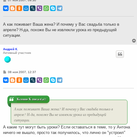
07 ноя 2007, 09:30
о
о
б
щ
е
н
А как поживает Ваша жена? И почему у Вас свадьба только в
и
апреле? Н-да, похоже Вы не извлекли урока из предыдущей
е
ситуации.
Андрей К.
Активный участник
С
08 ноя 2007, 12:37
о
о
б
щ
е
н
и
Ксения К писал(а):
е
А как поживает Ваша жена? И почему у Вас свадьба только в
апреле? Н-да, похоже Вы не извлекли урока из предыдущей
ситуации.
А какие тут могут быть уроки? Если оставаться в теме, то у Антона
ничего не вышло, просто так получилось, что лично он "устроил"